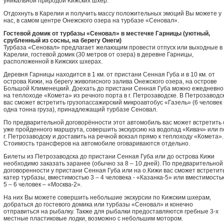
уникальной природой Кижских шхер.
Отдохнуть в Карелии и получить массу положительных эмоций Вы можете у
нас, в самом центре Онежского озера на турбазе «Сеновал».
Гостевой домик от турбазы «Сеновал» в местечке Гарницы (уютный,
срубленный из сосны, на берегу Онеги)
Турбаза «Сеновал» предлагает желающим провести отпуск или выходные в
Карелии, гостевой домик (30 метров от озера) в деревне Гарницы,
расположенной в Кижских шхерах.
Деревня Гарницы находится в 1 км. от пристани Сенная Губа и в 10 км. от
острова Кижи, на берегу живописного залива Онежского озера, на острове
Большой Клименецкий. Доехать до пристани Сенная Губа можно ежедневно
на теплоходе «Комета» из речного порта в г. Петрозаводске. В Петрозаводс
вас сможет встретить грузопассажирский микроавтобус «Газель» (6 человек 
одна тонна груза), принадлежащий турбазе Сеновал.
По предварительной договорённости этот автомобиль вас может встретить 
уже пройденного маршрута, совершить экскурсию на водопад «Кивач» или п
г. Петрозаводску и доставить на речной вокзал прямо к теплоходу «Комета».
Стоимость трансферов на автомобиле оговариваются отдельно.
Билеты из Петрозаводска до пристани Сенная Губа или до острова Кижи
необходимо заказать заранее (обычно за 8 – 10 дней). По предварительной
договоренности у пристани Сенная Губа или на о.Кижи вас сможет встретит
катер турбазы, вместимостью 3 – 4 человека - «Казанка-5» или вместимость
5 – 6 человек – «Москва-2».
На них Вы можете совершить небольшие экскурсии по Кижским шхерам,
добраться до гостевого домика или турбазы «Сеновал» и конечно
отправиться на рыбалку. Также для рыбалки предоставляются гребные 3-х
местные пластиковые лодки, возможно с небольшим мотором.