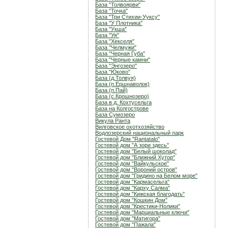
База "Толвоярви"
База "Точка"
База "Три Стихии-Ууксу"
База "У Плотника"
База "Укша"
База "Уя"
База "Хекселя"
База "Челмужи"
База "Черная Губа"
База "Черные камни"
База "Энгозеро"
База "Юково"
База (д.Толвуя)
База (п.Ершнаволок)
База (п.Пай)
База (с.Крошнозеро)
База в д. Кохтусельга
База на Колгострове
База Сумозеро
Викула Ранта
Вилговское охотхозяйство
Водлозерский национальный парк
Гостевой Дом "Rantatalo"
Гостевой дом "А зори здесь"
Гостевой дом "Белый шоколад"
Гостевой дом "Ближний Хутор"
Гостевой дом "Вайкульское"
Гостевой дом "Вороний остров"
Гостевой дом "Гридино на Белом море"
Гостевой дом "Кармасельга"
Гостевой дом "Карху Салма"
Гостевой дом "Кижская благодать"
Гостевой дом "Кошкин Дом"
Гостевой дом "Крестики-Нолики"
Гостевой дом "Марциальные ключи"
Гостевой дом "Матигора"
Гостевой дом "Пажала"