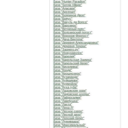
База "Hunter Paradise"
База "Sorola Village"
База "Аласари"
База "Арсенал"
База "Бояринов Двор"
База "Бряус"
База "Вакуль да Ворса"
База "Варозеро"
База "Ветреный пояс"
База "Волозерский погост"
База "Воронов-Форпост"
База "Дача Винтера"
База "Деревня Александровка"
База "Деревня Тереки"
База "Заонего.ру"
База "Инжунаволок"
База "Карелия"
База "Карельская Заимка"
База "Карельский берег"
База "Киселевка"
База "Конди"
База "Крошнозеро"
База "Кузаранда"
База "Куйкаярви"
База "Курмойла"
База "Куха губа"
База "Ладожские зори"
База "Ладожские шхеры"
База "Лайдосалми"
База "Ламбушка"
База "Лахта"
База "Лена-Л"
База "Лесное озеро"
База "Лесной двор"
База "Лопский берег"
База "Лумиваара"
База "Максимальный"