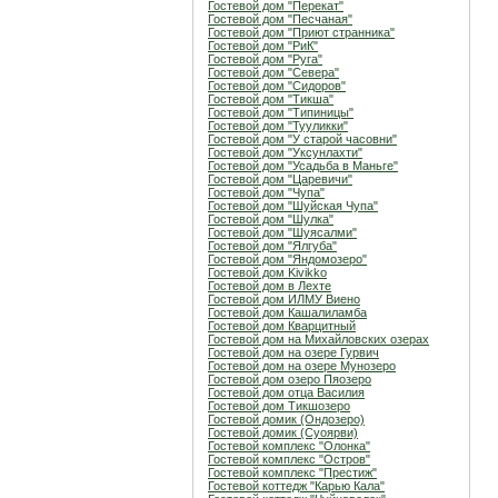
Гостевой дом "Перекат"
Гостевой дом "Песчаная"
Гостевой дом "Приют странника"
Гостевой дом "РиК"
Гостевой дом "Руга"
Гостевой дом "Севера"
Гостевой дом "Сидоров"
Гостевой дом "Тикша"
Гостевой дом "Типиницы"
Гостевой дом "Тууликки"
Гостевой дом "У старой часовни"
Гостевой дом "Уксунлахти"
Гостевой дом "Усадьба в Маньге"
Гостевой дом "Царевичи"
Гостевой дом "Чупа"
Гостевой дом "Шуйская Чупа"
Гостевой дом "Шулка"
Гостевой дом "Шуясалми"
Гостевой дом "Ялгуба"
Гостевой дом "Яндомозеро"
Гостевой дом Kivikko
Гостевой дом в Лехте
Гостевой дом ИЛМУ Виено
Гостевой дом Кашалиламба
Гостевой дом Кварцитный
Гостевой дом на Михайловских озерах
Гостевой дом на озере Гурвич
Гостевой дом на озере Мунозеро
Гостевой дом озеро Пяозеро
Гостевой дом отца Василия
Гостевой дом Тикшозеро
Гостевой домик (Ондозеро)
Гостевой домик (Суоярви)
Гостевой комплекс "Олонка"
Гостевой комплекс "Остров"
Гостевой комплекс "Престиж"
Гостевой коттедж "Карью Кала"