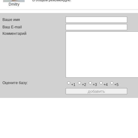
В общем рекомендую.
Dmitry
Ваше имя
Ваш E-mail
Комментарий
Оцените базу:
+1
+2
+3
+4
+5