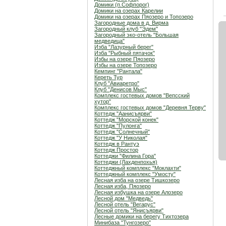
Домики (п.Софпорог)
Домики на озерах Карелии
Домики на озерах Пяозеро и Топозеро
Загородные дома в д. Вирма
Загородный клуб "Эдем"
Загородный эко-отель "Большая
медведица"
Изба "Лазурный берег"
Изба "Рыбный пятачок"
Избы на озере Пяозеро
Избы на озере Топозеро
Кемпинг "Рантала"
Кереть Тур
Клуб "Авиаретро"
Клуб "Денисов Мыс"
Комплекс гостевых домов "Вепсский
хутор"
Комплекс гостевых домов "Деревня Терву"
Коттедж "Аанисъярви"
Коттедж "Морской конек"
Коттедж "Пулонга"
Коттедж "Солнечный"
Коттедж "У Николая"
Коттедж в Рантуэ
Коттедж Простор
Коттеджи "Филина Гора"
Коттеджи (Лахденпохья)
Коттеджный комплекс "Мoклахти"
Коттеджный комплекс "Умосту"
Лесная изба на озере Тишкозеро
Лесная изба, Пяозеро
Лесная избушка на озере Алозеро
Лесной дом "Медведь"
Лесной отель "Вегарус"
Лесной отель "Янисъярви"
Лесные домики на берегу Тихтозера
Минибаза "Тунгозеро"