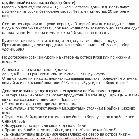
срубленный из сосны, на берегу Онеги)
Идеально для отдыха семьи 3 (+1) чел.: Гостевой домик в д. Вертилово:
рубленный из сосны безлюдное место. Нет электричества. 20 метров от
озера.
Состоит из двух комнат, кухни, веранды. В первой комнате находится одна 1
и одна 2-х спальная кровати, при необходимости возможно добавление одн
раскладушки. Во второй комнате одна 1,5 спальная кровать.
Кухня состоит из газовой плиты, стола, стульев и набора посуды.
Проживающим в домике предлагается гребная лодка – «Пелла», набор
удочек, баня.
По договорённости: экскурсии на катере на остров Кижи или по кижским
шхерам.
Стоимость аренды гостевого домика:
до 2 дней - 2000 руб. сутки, свыше 2 дней - 1500 руб. сутки
Отдых в Карелии в наших домиках идеальный вариант проведения отпуска
семьёй или небольшой компанией! Кижи и рыбу увидите обязательно!
Дополнительные услуги путешествующим по Кижским шхерам
• На турбазе «Сеновал» работает продуктовый магазин (д. Гарницы – 800м 
югу от пассажирской пристани – Лонгасы)
• Стоянка и охрана яхт при смене экипажа
• Консультации по туристическим маршрутам и стоянкам в районе Кижских
шхер
• Группам на байдарках и катамаранах баня на берегу озера в районе пос.
Сенная Губа
• Экскурсия на катере или снегоходе на о. Кижи
• Прокат гребной или моторной лодки (летом) снегохода (зимой)
• Лыжным группам движущимся через Онежское озеро на остров Кижи –
теплая ночевка в поселке Сенная Губа (от 250 руб/сут.)