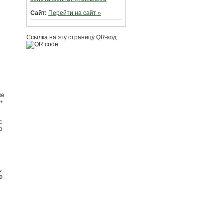
Сайт:
Перейти на сайт »
Ссылка на эту страницу QR-код:
ке
+
с
о
ь
ю