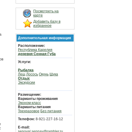
Посмотреть на
карте
Добавить базу в
избранное
а
Дополнительная информация
Расположение:
Республика Карелия
деревня Сенная Губа
ов
Услуги:
Рыбалка
Лещ
Лосось
Окунь
Щука
Отдых
Экскурсии
Размещение:
Варианты проживания
Эконом-класс
Варианты питания
Трехразовое
Без питания
Телефон:
8-921-227-16-12
е
E-mail:
с
senoval.sennay@rambler.ru