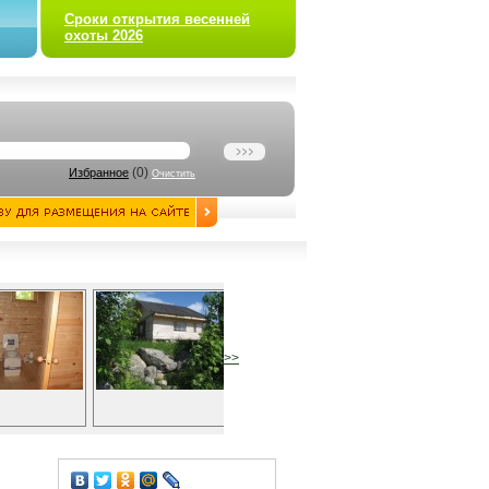
Сроки открытия весенней
охоты 2026
(
0
)
Избранное
Очистить
>>