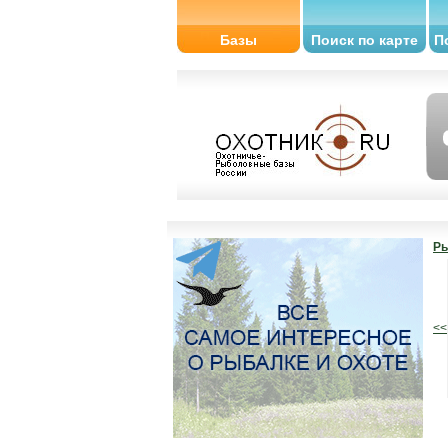
Базы
Поиск по карте
П
Ры
<<