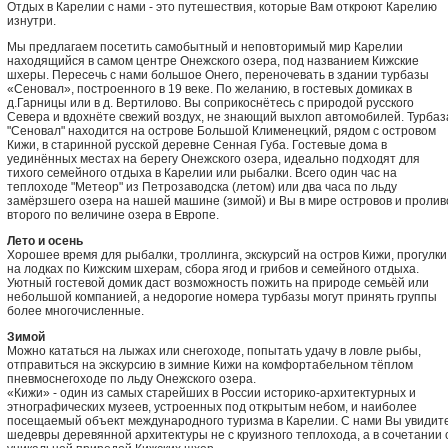
Отдых в Карелии с нами - это путешествия, которые Вам откроют Карелию
изнутри.
Мы предлагаем посетить самобытный и неповторимый мир Карелии
находящийся в самом центре Онежского озера, под названием Кижские
шхеры. Пересечь с нами большое Онего, переночевать в здании турбазы
«Сеновал», построенного в 19 веке. По желанию, в гостевых домиках в
д.Гарницы или в д. Вертилово. Вы соприкоснётесь с природой русского
Севера и вдохнёте свежий воздух, не знающий выхлоп автомобилей. Турбаз
"Сеновал" находится на острове Большой Клименецкий, рядом с островом
Кижи, в старинной русской деревне Сенная Губа. Гостевые дома в
уединённых местах на берегу Онежского озера, идеально подходят для
тихого семейного отдыха в Карелии или рыбалки. Всего один час на
теплоходе "Метеор" из Петрозаводска (летом) или два часа по льду
замёрзшего озера на нашей машине (зимой) и Вы в мире островов и пролив
второго по величине озера в Европе.
Лето и осень
Хорошее время для рыбалки, троллинга, экскурсий на остров Кижи, прогулки
на лодках по Кижским шхерам, сбора ягод и грибов и семейного отдыха.
Уютный гостевой домик даст возможность пожить на природе семьёй или
небольшой компанией, а недорогие номера турбазы могут принять группы
более многочисленные.
Зимой
Можно кататься на лыжах или снегоходе, попытать удачу в ловле рыбы,
отправиться на экскурсию в зимние Кижи на комфортабельном тёплом
пневмоснегоходе по льду Онежского озера.
«Кижи» - один из самых старейших в России историко-архитектурных и
этнографических музеев, устроенных под открытым небом, и наиболее
посещаемый объект международного туризма в Карелии. С нами Вы увидит
шедевры деревянной архитектуры не с круизного теплохода, а в сочетании 