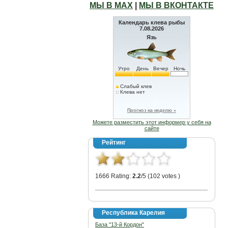
МЫ В МАХ
|
МЫ В ВКОНТАКТЕ
Календарь клева рыбы
7.08.2026
Язь
Утро
День
Вечер
Ночь
Слабый клев
Клева нет
Прогноз на неделю »
Можете разместить этот информер у себя на
сайте
Рейтинг
1666 Rating:
2.2
/5 (102 votes )
Республика Карелия
База "13-й Кордон"