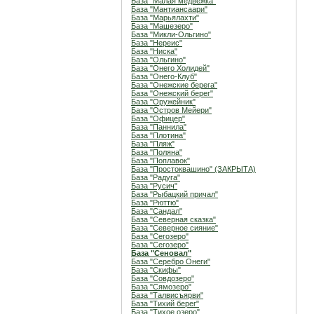
База "Малая медвежка"
База "Мантиансаари"
База "Марьялахти"
База "Машезеро"
База "Микли-Ольгино"
База "Нереис"
База "Ниска"
База "Ольгино"
База "Онего Холидей"
База "Онего-Клуб"
База "Онежские берега"
База "Онежский берег"
База "Оружейник"
База "Остров Мейери"
База "Офицер"
База "Паннила"
База "Плотина"
База "Пляж"
База "Поляна"
База "Поплавок"
База "Простоквашино" (ЗАКРЫТА)
База "Радуга"
База "Русич"
База "Рыбацкий причал"
База "Рюттю"
База "Сандал"
База "Северная сказка"
База "Северное сияние"
База "Сегозеро"
База "Сегозеро"
База "Сеновал"
База "Серебро Онеги"
База "Скифы"
База "Совдозеро"
База "Сямозеро"
База "Талвисъярви"
База "Тихий берег"
База "Тихое озеро"