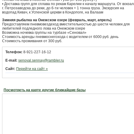
• Доставка групп для сплава по рекам Карелии к началу маршрута. От вокзал
г. Петрозаводска до реки, до 6-ти человек + 1 тонна груза. Экскурсия на
водопад Кивач, к Успенской церкви в Кондопоге, на Валаам
Зимняя рыбалка на Онежском озере (февраль, март, апрель)
Предоставляем пневмовездеход вместительностью до шести человек для
любителей подледного лова на Онежском озере
Возможна ночевка группы на турбазе «Сеновал»
Стоимость аренды пневмоснегохода с водителем от 6000 руб. день
Стоимость проживания от 300 руб.
Телефон:
8-921-227-16-12
E-mail:
senoval.sennay@rambler.ru
Сайт:
Перейти на сайт »
Посмотреть на карте другие ближайшие базы