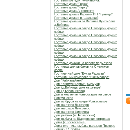
Гостевой коттедж "Чуйнаволок"
Гостевые дома "Горка"
Гостевые дома "Карху"
Гостевые дома Ангенлахти
Гостевые дома в Карелии ИП "Тунгуда"
Гостевые дома в п. Шальский
Гостевые дома на оз.Верхнее Куйто близ
д.Войница
Гостевые дома на озере Пяозеро и других
озёрах
Гостевые дома на озере Пяозеро и других
озёрах
Гостевые дома на озере Пяозеро и других
озёрах
Гостевые дома на озере Пяозеро и других
озёрах
Гостевые дома на озере Пяозеро и других
озёрах
Гостевые домики на берегу Ледмозеро
Гостиница для рыбаков на Онежском
озере
Гостиничный дом "Бухта Радости"
Гостиничный комплекс "Яккимваара"
Дом "Кайналайнен"
Дом "Хирмушъярви" (Хирмуш)
Дом (д.Войница, дом на хуторе)
Дом (д.Коровниково)
Дом в местечке Конецостров на озере
Ровкульское
Дом из бруса на озере Ровкуслькое
Дом на озере Выгозеро
Дом на озере Лексозеро
Дом на озере Ципринга
Дом рыбака (п.Пяозерский)
Дом рыбака на Шардонских островах
Дома (с.Коскосалма)
Дома охотника-рыбака на озере Пяозеро
Домик (д.Ялгуба)