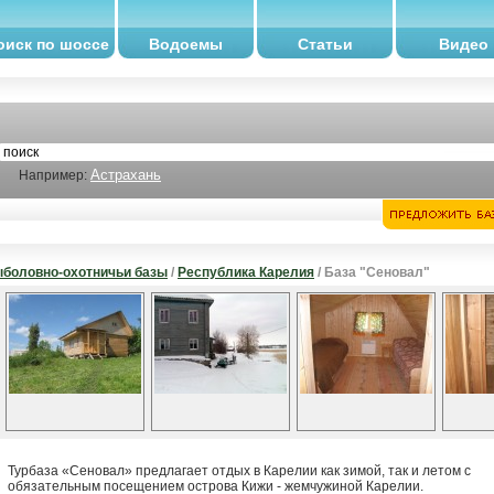
оиск по шоссе
Водоемы
Статьи
Видео
Астрахань
Например:
боловно-охотничьи базы
/
Республика Карелия
/ База "Сеновал"
Турбаза «Сеновал» предлагает отдых в Карелии как зимой, так и летом с
обязательным посещением острова Кижи - жемчужиной Карелии.