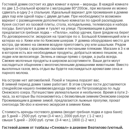
Гостевой домик состоит из двух комнат и кухни – веранды. В каждой комнате
по две 1,5-спальной кровати с матрацами 80*200см., при желании их можно
сдвигать в одну 2-х спальную. Идеальный вариант для проживания в домике
двух пар или одной пары с двумя детьми. При необходимости возможен
вариант с размещением дополнительно комнатах по одной раскладушке.
Кухня состоит из газовой плиты, стола, холодильника, телевизора и набора
посуды. Биотуалет в доме и туалет на улице. Проживающим в домике
предлагается гребная лодка – «Пелла», набор удочек, баня (рядом на берегу
По договоренности: экскурсия на тракторе по о. Большой Клименецкий или 
катерах на о. Кижи или по Кижским шхерам. У домика оборудовано место дл
костра, где можно на свежем воздухе приготовить уху или шашлыки. Рядом
чудные острова с красивыми скалами и песчаными пляжами. Магазин в 3-х км
в котором есть все необходимые продукты, добраться можно пешком, на
лодке или велосипеде. Зелень и овощи прямо с грядки, а рыба всегда.
Свежие молочные продукты в широком ассортименте. Ваши дети могут
насладиться общением с многочисленными домашними животными. Вместо
выхлопных газов, весь отдых вы будете наслаждаться ароматами сена и
парного молока.
На острове нет автомобилей. Покой и тишина поразят вас.
В зимний период домик также работает. В этом случае гости доставляются
спецрейсом нашего пневмовездехода прямо из Петрозаводска по льду
Онежского озера. Путешествие увлекательное и необычное. Время в пути 2-
часа, за которые Вы познакомитесь с безмолвным зимним Онежским озером
Проживающим в домике зимой, предлагаются лыжные прогулки, прокат
снегохода Ski-doo и конечно экскурсия в зимние Кижи.
Стоимость аренды гостевого домика (входит гребная лодка и одна баня):
до 5 дней – 2500 руб. сутки (3-4 чел.), 2000 руб./сут. ( 1-2 чел.)
свыше 5 дней – 2000 руб. сутки. (3-4 чел.), 1800 (1-2 чел.)
Гостевой домик от турбазы «Сеновал» в деревне Вертилово (уютный,