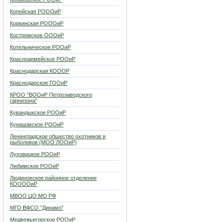
Копейская РОООиР
Коркинская РОООиР
Костромское ОООиР
Котельническое РООиР
Красноармейское РООиР
Краснодарская КОООР
Краснодарское ГООиР
КРОО "ВООиР Петрозаводского
гарнизона"
Кувандыкское РООиР
Кунашакское РООиР
Ленинградское общество охотников и
рыболовов (МОО ЛООиР)
Луховицкое РООиР
Любимское РООиР
Людиновское районное отделение
КООООиР
МВОО ЦО МО РФ
МГО ВФСО "Динамо"
Медвежьегорское РООиР