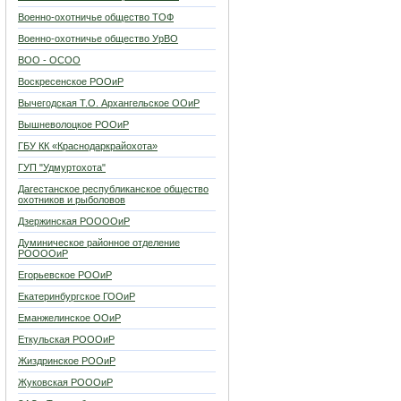
Военно-охотничье общество ТОФ
Военно-охотничье общество УрВО
ВОО - ОСОО
Воскресенское РООиР
Вычегодская Т.О. Архангельское ООиР
Вышневолоцкое РООиР
ГБУ КК «Краснодаркрайохота»
ГУП "Удмуртохота"
Дагестанское республиканское общество
охотников и рыболовов
Дзержинская РООООиР
Думиническое районное отделение
РООООиР
Егорьевское РООиР
Екатеринбургское ГООиР
Еманжелинское ООиР
Еткульская РОООиР
Жиздринское РООиР
Жуковская РОООиР