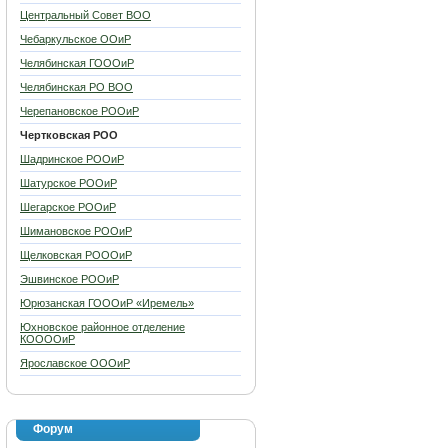
Центральный Совет ВОО
Чебаркульское ООиР
Челябинская ГОООиР
Челябинская РО ВОО
Черепановское РООиР
Чертковская РОО
Шадринское РООиР
Шатурское РООиР
Шегарское РООиР
Шимановское РООиР
Щелковская РОООиР
Эшвинское РООиР
Юрюзанская ГОООиР «Иремель»
Юхновское районное отделение
КООООиР
Ярославское ОООиР
Форум