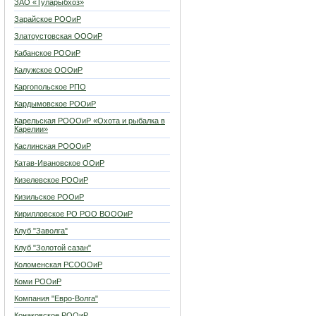
ЗАО «Туларыбхоз»
Зарайское РООиР
Златоустовская ОООиР
Кабанское РООиР
Калужское ОООиР
Каргопольское РПО
Кардымовское РООиР
Карельская РОООиР «Охота и рыбалка в
Карелии»
Каслинская РОООиР
Катав-Ивановское ООиР
Кизелевское РООиР
Кизильское РООиР
Кирилловское РО РОО ВОООиР
Клуб "Заволга"
Клуб "Золотой сазан"
Коломенская РСОООиР
Коми РООиР
Компания "Евро-Волга"
Конаковское РООиР