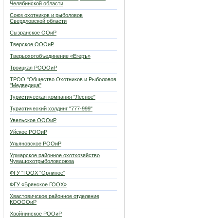
Челябинской области
Союз охотников и рыболовов
Свердловской области
Сызранское ООиР
Тверское ОООиР
Тверьохотобъединение «Егеръ»
Троицкая РОООиР
ТРОО "Общество Охотников и Рыболовов
"Медведица"
Туристическая компания "Лесное"
Туристический холдинг "777-999"
Увельское ОООиР
Уйское РООиР
Ульяновское РООиР
Урмарское районное охотхозяйство
Чувашохотрыболовсоюза
ФГУ "ГООХ "Орлиное"
ФГУ «Брянское ГООХ»
Хвастовичское районное отделение
КООООиР
Хвойнинское РООиР