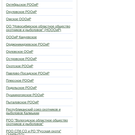
Октябрьское РООиР
Окуловское РООиР
Омское ОООиР
ОО "Новосибирское областное общество
охотников и рыболовов" (НОООиР)
ОООиР Кануевское
Орджоникидзевское РООиР
Орловское ООиР
Островское РООиР
Охотское РООиР
Павлово-Посадское РООиР
Плюсское РООиР
Подольское РООиР
Пушкиногорское РООиР
Пыталовское РООиР
Республиканский союз охотников и
рыболовов Калмыкии
РОО "Вологодское областное общество
охотников и рыболовов"
РОО СПб СО и РО "Русская охота"
(ЗАКРЫТО)