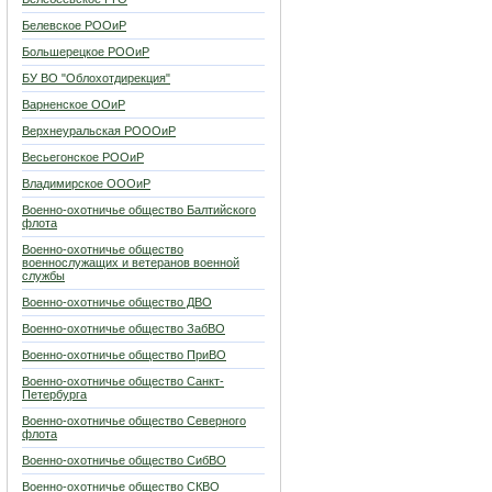
Белевское РООиР
Большерецкое РООиР
БУ ВО "Облохотдирекция"
Варненское ООиР
Верхнеуральская РОООиР
Весьегонское РООиР
Владимирское ОООиР
Военно-охотничье общество Балтийского
флота
Военно-охотничье общество
военнослужащих и ветеранов военной
службы
Военно-охотничье общество ДВО
Военно-охотничье общество ЗабВО
Военно-охотничье общество ПриВО
Военно-охотничье общество Санкт-
Петербурга
Военно-охотничье общество Северного
флота
Военно-охотничье общество СибВО
Военно-охотничье общество СКВО