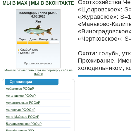
Охотхозяйства Че
МЫ В МАХ
|
МЫ В ВКОНТАКТЕ
«Щедровское»: S=2
Календарь клева рыбы
«Журавское»: S=16
6.08.2026
Язь
«Маньково-Калитве
«Виноградовское»:
«Чертковское»: S=
Утро
День
Вечер
Ночь
Слабый клев
Охота: голубь, утк
Клева нет
Проживание. Имею
Прогноз на неделю »
холодильником, к
Можете разместить этот информер у себя на
сайте
Организации
Арбажское РООиР
Аргаяшское РООиР
Архангельская РООиР
Ашинская РОООиР
Аяно-Майское РООиР
Балашихинское РООиР
Белебеевское РГО