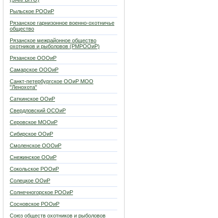
Рыльское РООиР
Рязанское гарнизонное военно-охотничье
общество
Рязанское межрайонное общество
охотников и рыболовов (РМРООиР)
Рязанское ОООиР
Самарское ОООиР
Санкт-петербургское ООиР МОО
"Ленохота"
Саткинское ООиР
Свердловский ОСОиР
Серовское МООиР
Сибирское ООиР
Смоленское ОООиР
Снежинское ООиР
Сокольское РООиР
Солецкое ООиР
Солнечногорское РООиР
Сосновское РООиР
Союз обществ охотников и рыболовов