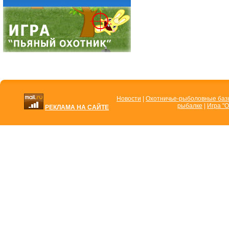
Новости
|
Охотничье-рыболовные ба
рыбалке
|
Игра "О
РЕКЛАМА НА САЙТЕ