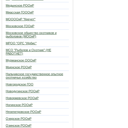
Медынское РООиР
Миасская ГОООиР
МООООиР "Кречет"
Московское ГООиР
Московское общество охотников и
рыболовов (МООиР)
МРОО "ОРС "Ирбис"
МСО "Рыболов и Охотник" (НЕ
РАБОТАЕТ)
Мурманское ОООиР
Мценское РООиР
Нальчикское государственное опытное
охотничье хозяйство
Новгородское ГОО
Новодугинское РООиР
Новоржевское РООиР
Ногинское РООиР
Нязепетровское РООиР
Озерское РООиР
Озинское РООиР