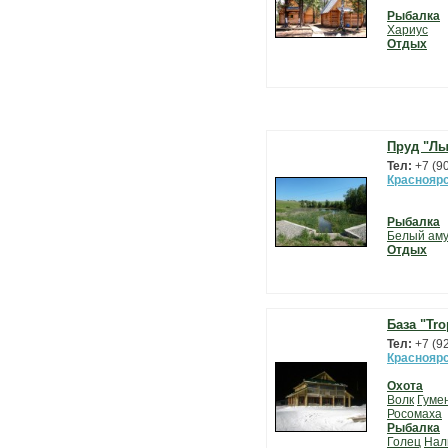
Рыбалка
Хариус
Отдых
Пруд "Лы
Тел:
+7 (9
Красноярс
Рыбалка
Белый ам
Отдых
База "Tr
Тел:
+7 (9
Красноярс
Охота
Волк
Гуме
Росомаха
Рыбалка
Голец
Нал