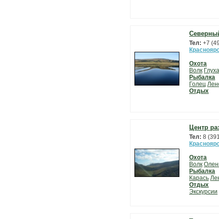
Северны
Тел:
+7 (4
Красноярс
Охота
Волк
Глух
Рыбалка
Голец
Лен
Отдых
Центр ра
Тел:
8 (39
Красноярс
Охота
Волк
Олен
Рыбалка
Карась
Ле
Отдых
Экскурсии