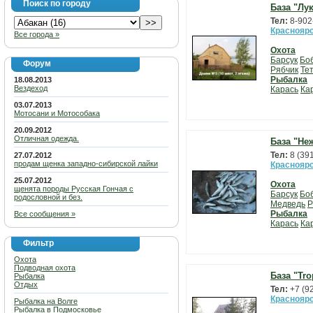
Поиск по городу
База "Лу
Тел:
8-902
Красноярс
Все города »
Охота
Барсук
Бо
Форум
Рябчик
Те
Рыбалка
18.08.2013
Вездеход
Карась
Ка
03.07.2013
Мотосани и Мотособака
20.09.2012
Отличная одежда.
База "Не
Тел:
8 (39
27.07.2012
продам щенка западно-сибирской лайки
Красноярс
25.07.2012
Охота
щенята породы Русская Гончая с
Барсук
Бо
родословной и без.
Медведь
Р
Рыбалка
Все сообщения »
Карась
Ка
Фильтр
Охота
Подводная охота
База "Tro
Рыбалка
Отдых
Тел:
+7 (9
Красноярс
Рыбалка на Волге
Рыбалка в Подмосковье