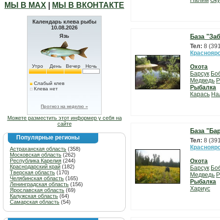
Налим
Оку
МЫ В МАХ
|
МЫ В ВКОНТАКТЕ
Календарь клева рыбы
10.08.2026
Язь
База "За
Тел:
8 (39
Красноярс
Утро
День
Вечер
Ночь
Охота
Барсук
Бо
Медведь
Р
Слабый клев
Рыбалка
Клева нет
Карась
На
Прогноз на неделю »
Можете разместить этот информер у себя на
сайте
База "Ба
Популярные регионы
Тел:
8 (39
Красноярс
Астраханская область
(358)
Московская область
(262)
Республика Карелия
(244)
Охота
Краснодарский край
(182)
Барсук
Бо
Тверская область
(170)
Медведь
Р
Челябинская область
(165)
Рыбалка
Ленинградская область
(156)
Хариус
Ярославская область
(69)
Калужская область
(64)
Самарская область
(54)