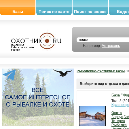
Базы
Поиск по карте
Поиск по шоссе
Водо
Астрахань
Например:
Рыболовно-охотничьи базы
/ 
Выберите вид отдыха в дан
База "Фо
Тел:
8 (39
Красноярс
Охота
Барсук
Бо
Тетерев
Рыбалка