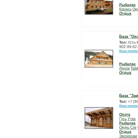
Рыбалка
Карась
Ок
Отдых
База "Ок
Тел:
Усть-
902-99-62-
Красноярс
Рыбалка
Ленок
Тай
Отдых
База "За
Тел:
+7 (9
Красноярс
Охота
Гусь
Утка
Рыбалка
Окунь
Сиг
Отдых
Экскурсии