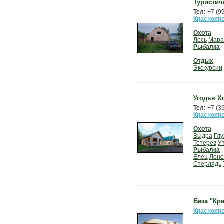
Туристич
Тел:
+7 (9
Красноярс
Охота
Лось
Мара
Рыбалка
Отдых
Экскурсии
Угодья Х
Тел:
+7 (3
Красноярс
Охота
Выдра
Глу
Тетерев
У
Рыбалка
Елец
Лено
Стерлядь
База "Кр
Красноярс