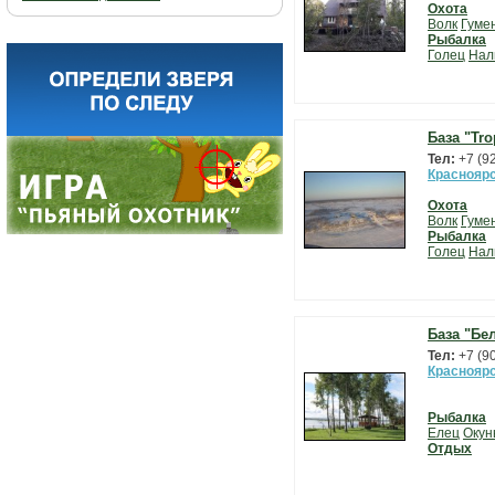
Охота
Волк
Гуме
Рыбалка
Голец
Нал
База "Tro
Тел:
+7 (9
Красноярс
Охота
Волк
Гуме
Рыбалка
Голец
Нал
База "Бе
Тел:
+7 (9
Красноярс
Рыбалка
Елец
Окун
Отдых