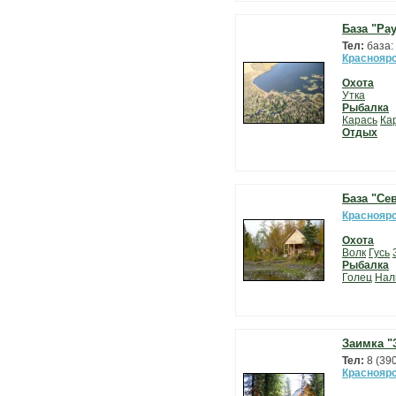
База "Ра
Тел:
база:
Красноярс
Охота
Утка
Рыбалка
Карась
Ка
Отдых
База "Се
Красноярс
Охота
Волк
Гусь
Рыбалка
Голец
Нал
Заимка "
Тел:
8 (39
Красноярс