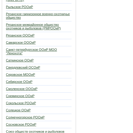
Рыльское РООиР
Рязанское гарнизонное военно-охотничье
общество
Рязанское межрайонное общество
охотников и рыболовов (РМРООиР)
Рязанское ОООиР
Самарское ОООиР
Санкт-петербургское ООиР МОО
"Ленохота"
Саткинское ООиР
Свердловский ОСОиР
Серовское МООиР
Сибирское ООиР
Смоленское ОООиР
Снежинское ООиР
Сокольское РООиР
Солецкое ООиР
Солнечногорское РООиР
Сосновское РООиР
Союз обществ охотников и рыболовов