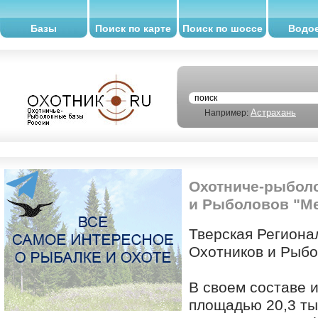
Базы
Поиск по карте
Поиск по шоссе
Водо
Астрахань
Например:
Охотниче-рыболо
и Рыболовов "М
Тверская Регион
Охотников и Рыбо
В своем составе 
площадью 20,3 т