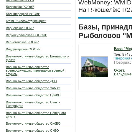
WebMoney: WMID:
Белевское РООиР
На R-кошелёк: R
Большерецкое РООиР
БУ ВО "Облохотдирекция"
Базы, принад
Варненское ООиР
Рыболовов "М
Верхнеуральская РОООиР
Весьегонское РООиР
База "Ме
Владимирское ОООиР
Тел:
8 (49
Военно-охотничье общество Балтийского
Тверская 
флота
Новорижс
Военно-охотничье общество
Охота
военнослужащих и ветеранов военной
службы
Вальдшне
Военно-охотничье общество ДВО
Военно-охотничье общество ЗабВО
Военно-охотничье общество ПриВО
Военно-охотничье общество Санкт-
Петербурга
Военно-охотничье общество Северного
флота
Военно-охотничье общество СибВО
Военно-охотничье общество СКВО