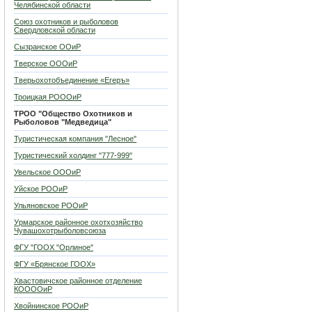
Челябинской области
Союз охотников и рыболовов
Свердловской области
Сызранское ООиР
Тверское ОООиР
Тверьохотобъединение «Егеръ»
Троицкая РОООиР
ТРОО "Общество Охотников и
Рыболовов "Медведица"
Туристическая компания "Лесное"
Туристический холдинг "777-999"
Увельское ОООиР
Уйское РООиР
Ульяновское РООиР
Урмарское районное охотхозяйство
Чувашохотрыболовсоюза
ФГУ "ГООХ "Орлиное"
ФГУ «Брянское ГООХ»
Хвастовичское районное отделение
КООООиР
Хвойнинское РООиР