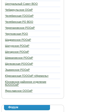
Центральный Совет ВОО
Чебаркульское ООиР
Челябинская ГОООиР
Челябинская РО ВОО
Черепановское РООиР
Чертковская РОО
Шадринское РООиР
Шатурское РООиР
Шегарское РООиР
Шимановское РООиР
Щелковская РОООиР
Эшвинское РООиР
Юрюзанская ГОООиР «Иремель»
Юхновское районное отделение
КООООиР
Ярославское ОООиР
Форум