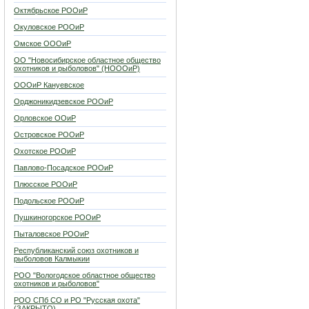
Октябрьское РООиР
Окуловское РООиР
Омское ОООиР
ОО "Новосибирское областное общество
охотников и рыболовов" (НОООиР)
ОООиР Кануевское
Орджоникидзевское РООиР
Орловское ООиР
Островское РООиР
Охотское РООиР
Павлово-Посадское РООиР
Плюсское РООиР
Подольское РООиР
Пушкиногорское РООиР
Пыталовское РООиР
Республиканский союз охотников и
рыболовов Калмыкии
РОО "Вологодское областное общество
охотников и рыболовов"
РОО СПб СО и РО "Русская охота"
(ЗАКРЫТО)