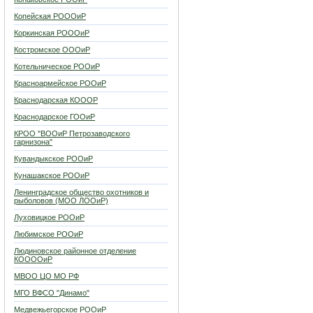
Копейская РОООиР
Коркинская РОООиР
Костромское ОООиР
Котельническое РООиР
Красноармейское РООиР
Краснодарская КОООР
Краснодарское ГООиР
КРОО "ВООиР Петрозаводского
гарнизона"
Кувандыкское РООиР
Кунашакское РООиР
Ленинградское общество охотников и
рыболовов (МОО ЛООиР)
Луховицкое РООиР
Любимское РООиР
Людиновское районное отделение
КООООиР
МВОО ЦО МО РФ
МГО ВФСО "Динамо"
Медвежьегорское РООиР