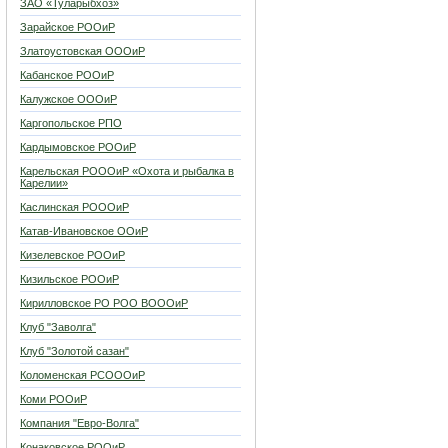
ЗАО «Туларыбхоз»
Зарайское РООиР
Златоустовская ОООиР
Кабанское РООиР
Калужское ОООиР
Каргопольское РПО
Кардымовское РООиР
Карельская РОООиР «Охота и рыбалка в
Карелии»
Каслинская РОООиР
Катав-Ивановское ООиР
Кизелевское РООиР
Кизильское РООиР
Кирилловское РО РОО ВОООиР
Клуб "Заволга"
Клуб "Золотой сазан"
Коломенская РСОООиР
Коми РООиР
Компания "Евро-Волга"
Конаковское РООиР