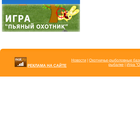
Новости
|
Охотничье-рыболовные ба
рыбалке
|
Игра "О
РЕКЛАМА НА САЙТЕ