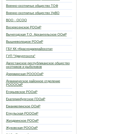
Военно-охотничье общество ТОФ
Военно-охотничье общество УрВО
ВОО - ОСОО
Воскресенское РООиР
Вычегодская Т.О. Архангельское ООиР
Вышневолоцкое РООиР
ГБУ КК «Краснодаркрайохота»
ГУП "Удмуртохота"
Дагестанское республиканское общество
охотников и рыболовов
Дзержинская РООООиР
Думиническое районное отделение
РООООиР
Егорьевское РООиР
Екатеринбургское ГООиР
Еманжелинское ООиР
Еткульская РОООиР
Жиздринское РООиР
Жуковская РОООиР