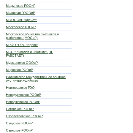
Медынское РООиР
Миасская ГОООиР
МООООиР "Кречет"
Московское ГООиР
Московское общество охотников и
рыболовов (МООиР)
МРОО "ОРС "Ирбис"
МСО "Рыболов и Охотник" (НЕ
РАБОТАЕТ)
Мурманское ОООиР
Мценское РООиР
Нальчикское государственное опытное
охотничье хозяйство
Новгородское ГОО
Новодугинское РООиР
Новоржевское РООиР
Ногинское РООиР
Нязепетровское РООиР
Озерское РООиР
Озинское РООиР