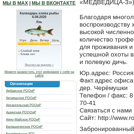
«МЕДВЕДИЦА-3»)
МЫ В МАХ
|
МЫ В ВКОНТАКТЕ
Календарь клева рыбы
Благодаря многол
6.08.2026
Язь
воспроизводству 
высокой численно
количество трофе
Утро
День
Вечер
Ночь
для проживания и
Слабый клев
успешной охоты в 
Клева нет
и полевую дичь.
Прогноз на неделю »
Юр.адрес: Россия,
Можете разместить этот информер у себя на
сайте
Факт.адрес офиса:
Организации
дер. Черёмушки
Арбажское РООиР
Телефон / факс: 8
Аргаяшское РООиР
70-41
Архангельская РООиР
Связаться с нами 
Ашинская РОООиР
Сайт: http://www.r
Аяно-Майское РООиР
Балашихинское РООиР
Забронированный 
Белебеевское РГО