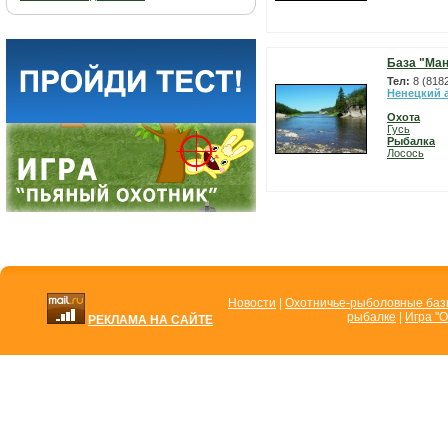
База "Ма
Тел:
8 (818
Ненецкий 
Охота
Гусь
Рыбалка
Лосось
Новости
|
Охотничье-рыболовные ба
рыбалке
|
Игра "О
РЕКЛАМА НА САЙТЕ