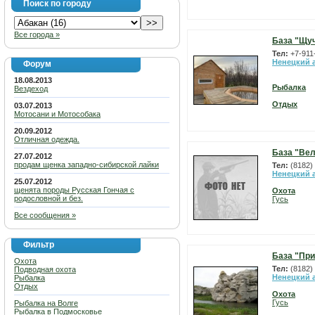
Поиск по городу
Все города »
База "Щуч
Тел:
+7-911
Ненецкий 
Форум
18.08.2013
Рыбалка
Вездеход
Отдых
03.07.2013
Мотосани и Мотособака
20.09.2012
Отличная одежда.
База "Вел
27.07.2012
продам щенка западно-сибирской лайки
Тел:
(8182)
Ненецкий 
25.07.2012
щенята породы Русская Гончая с
Охота
родословной и без.
Гусь
Все сообщения »
Фильтр
База "Пр
Охота
Тел:
(8182)
Подводная охота
Ненецкий 
Рыбалка
Отдых
Охота
Гусь
Рыбалка на Волге
Рыбалка в Подмосковье