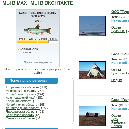
МЫ В МАХ
|
МЫ В ВКОНТАКТЕ
ООО "Тур
Календарь клева рыбы
8.08.2026
Тел:
+7 (81
Ненецкий 
Язь
Охота
Гуменник
Г
Утро
День
Вечер
Ночь
Слабый клев
Клева нет
База "Кан
Тел:
+7 (81
Прогноз на неделю »
Ненецкий 
Можете разместить этот информер у себя на
Охота
сайте
Гуменник
Г
Отдых
Популярные регионы
Астраханская область
(358)
Московская область
(262)
Республика Карелия
(244)
Краснодарский край
(182)
База "Гол
Тверская область
(170)
Челябинская область
(165)
Тел:
(81857
Ленинградская область
(156)
Ненецкий 
Ярославская область
(69)
Калужская область
(64)
Охота
Самарская область
(54)
Гусь
Рыбалка
Навага