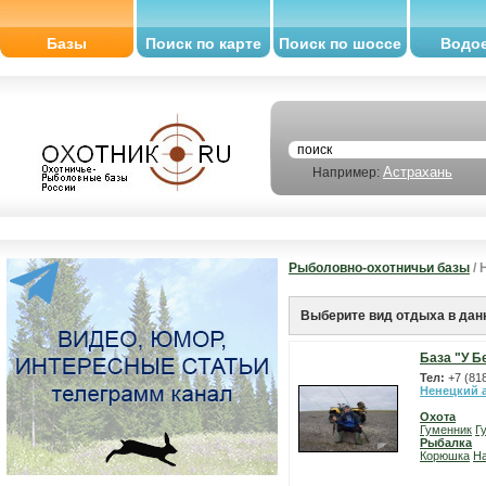
Базы
Поиск по карте
Поиск по шоссе
Водо
Астрахань
Например:
Рыболовно-охотничьи базы
/ 
Выберите вид отдыха в дан
База "У Б
Тел:
+7 (81
Ненецкий 
Охота
Гуменник
Г
Рыбалка
Корюшка
На