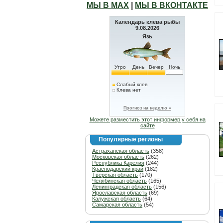
МЫ В МАХ
|
МЫ В ВКОНТАКТЕ
Календарь клева рыбы
9.08.2026
Язь
Утро
День
Вечер
Ночь
Слабый клев
Клева нет
Прогноз на неделю »
Можете разместить этот информер у себя на
сайте
Популярные регионы
Астраханская область
(358)
Московская область
(262)
Республика Карелия
(244)
Краснодарский край
(182)
Тверская область
(170)
Челябинская область
(165)
Ленинградская область
(156)
Ярославская область
(69)
Калужская область
(64)
Самарская область
(54)