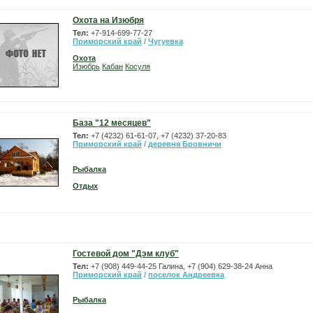
Охота на Изюбря
Тел:
+7-914-699-77-27
Приморский край
/
Чугуевка
Охота
Изюбрь
Кабан
Косуля
База "12 месяцев"
Тел:
+7 (4232) 61-61-07, +7 (4232) 37-20-83
Приморский край
/
деревня Бровничи
Рыбалка
Отдых
Гостевой дом "Дэм клуб"
Тел:
+7 (908) 449-44-25 Галина, +7 (904) 629-38-24 Анна
Приморский край
/
поселок Андреевка
Рыбалка