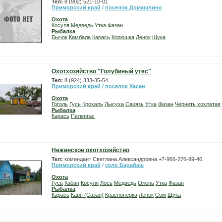
Тел:
8 (902) 521-10-01
Приморский край
/
поселок Домашлино
Охота
Косуля
Медведь
Утка
Фазан
Рыбалка
Бычок
Камбала
Карась
Корюшка
Ленок
Щука
Охотхозяйство "Голубиный утес"
Тел:
8 (924) 333-35-54
Приморский край
/
поселок Хасан
Охота
Гоголь
Гусь
Крохаль
Лысуха
Свиязь
Утка
Фазан
Чернеть хохлатая
Рыбалка
Карась
Пеленгас
Нежинское охотхозяйство
Тел:
комендант Светлана Александровна +7-966-276-99-46
Приморский край
/
село Барабаш
Охота
Гусь
Кабан
Косуля
Лось
Медведь
Олень
Утка
Фазан
Рыбалка
Карась
Карп (Сазан)
Красноперка
Ленок
Сом
Щука