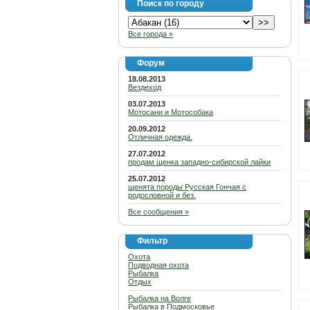
Поиск по городу
Все города »
Форум
18.08.2013
Вездеход
03.07.2013
Мотосани и Мотособака
20.09.2012
Отличная одежда.
27.07.2012
продам щенка западно-сибирской лайки
25.07.2012
щенята породы Русская Гончая с
родословной и без.
Все сообщения »
Фильтр
Охота
Подводная охота
Рыбалка
Отдых
Рыбалка на Волге
Рыбалка в Подмосковье