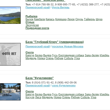
Пансионат "Морской Бриз"
Тел:
+7-914-790-98-32, 8-908-995-77-65, +7 (4232) 388-277, +7 (423
Приморский край
/
бухта Витязь
Рыбалка
Бычок
Камбала
Карась
Корюшка
Ленок
Окунь
Таймень
Щука
Отдых
Экскурсии
Подводная охота
База "Глубокий Ключ" (ликвидирована)
Приморский край
/
поселок Новая Москва
Охота
Барсук
Белка
Выдра
Гусь
Енотовидная собака
Заяц-беляк
Изюбрь
Медведь
Норка
Олень
Рябчик
Соболь
Утка
База "Кучелиново"
Тел:
8 (914) 071-91-42, 8 (908) 442-09-06
Приморский край
/
село Кучелиново
Охота
Барсук
Белка
Выдра
Гусь
Енотовидная собака
Заяц-беляк
Изюбрь
Косуля
Лиса
Медведь
Норка
Олень
Рябчик
Соболь
Утка