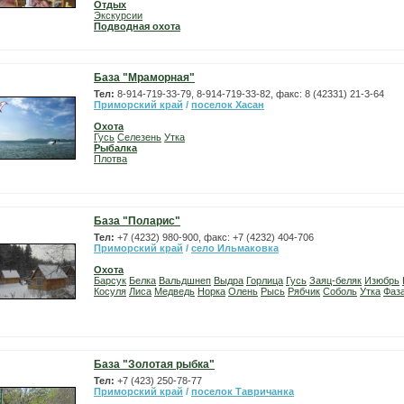
Отдых
Экскурсии
Подводная охота
База "Мраморная"
Тел:
8-914-719-33-79, 8-914-719-33-82, факс: 8 (42331) 21-3-64
Приморский край
/
поселок Хасан
Охота
Гусь
Селезень
Утка
Рыбалка
Плотва
База "Поларис"
Тел:
+7 (4232) 980-900, факс: +7 (4232) 404-706
Приморский край
/
село Ильмаковка
Охота
Барсук
Белка
Вальдшнеп
Выдра
Горлица
Гусь
Заяц-беляк
Изюбрь
Косуля
Лиса
Медведь
Норка
Олень
Рысь
Рябчик
Соболь
Утка
Фаз
База "Золотая рыбка"
Тел:
+7 (423) 250-78-77
Приморский край
/
поселок Тавричанка