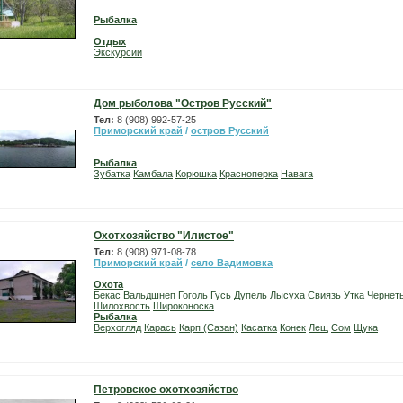
Рыбалка
Отдых
Экскурсии
Дом рыболова "Остров Русский"
Тел:
8 (908) 992-57-25
Приморский край
/
остров Русский
Рыбалка
Зубатка
Камбала
Корюшка
Красноперка
Навага
Охотхозяйство "Илистое"
Тел:
8 (908) 971-08-78
Приморский край
/
село Вадимовка
Охота
Бекас
Вальдшнеп
Гоголь
Гусь
Дупель
Лысуха
Свиязь
Утка
Чернет
Шилохвость
Широконоска
Рыбалка
Верхогляд
Карась
Карп (Сазан)
Касатка
Конек
Лещ
Сом
Щука
Петровское охотхозяйство