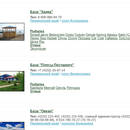
База "Ханка"
Тел:
8-908-986-84-79
Приморский край
/
село Астраханка
Рыбалка
Белый амур
Верхогляд
Голец
Гольян
Горчак
Калуга
Карась
Карп (С
Ленок
Лещ
Налим
Окунь
Осетр
Пескарь
Сиг
Сом
Таймень
Толсто
Щука
Язь
Отдых
Экскурсии
База "Плесы Песчаного"
Тел:
+7 (4232) 26-87-14
Приморский край
/
село Филипповка
Рыбалка
Камбала
Минтай
Омуль
Ряпушка
Отдых
База "Океан"
Тел:
(4232) 215-402, (4232) 215-436, главный администратор (4232)
98-98 (58-98-98), 8-914-790-76-27 (70-76-27)
Приморский край
/
поселок Андреевка