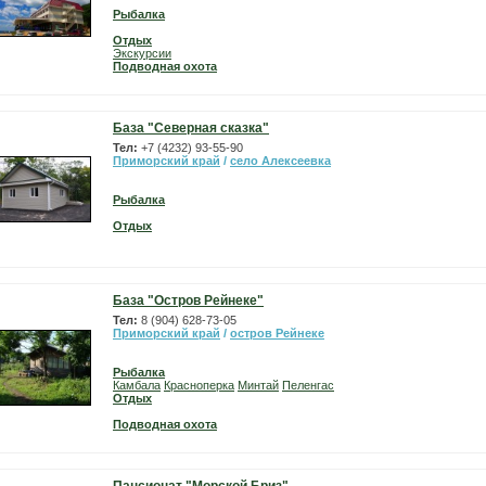
Рыбалка
Отдых
Экскурсии
Подводная охота
База "Северная сказка"
Тел:
+7 (4232) 93-55-90
Приморский край
/
село Алексеевка
Рыбалка
Отдых
База "Остров Рейнеке"
Тел:
8 (904) 628-73-05
Приморский край
/
остров Рейнеке
Рыбалка
Камбала
Красноперка
Минтай
Пеленгас
Отдых
Подводная охота