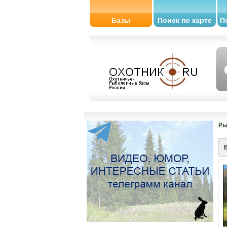
Базы
Поиск по карте
П
Ры