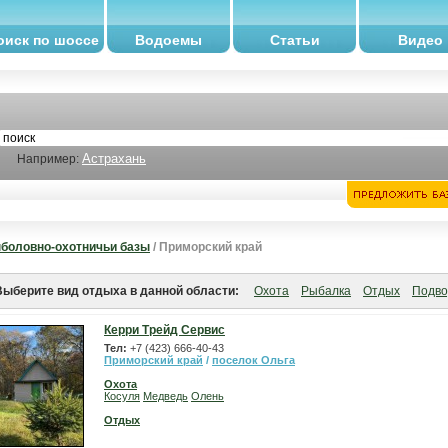
оиск по шоссе
Водоемы
Статьи
Видео
Астрахань
Например:
боловно-охотничьи базы
/ Приморский край
Выберите вид отдыха в данной области:
Охота
Рыбалка
Отдых
Подво
Керри Трейд Сервис
Тел:
+7 (423) 666-40-43
Приморский край
/
поселок Ольга
Охота
Косуля
Медведь
Олень
Отдых