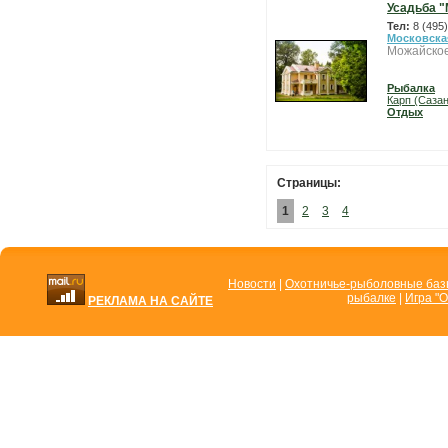
Усадьба 
Тел:
8 (495
Московска
Можайское
Рыбалка
Карп (Сазан
Отдых
Страницы:
1
2
3
4
Новости
|
Охотничье-рыболовные ба
рыбалке
|
Игра "О
РЕКЛАМА НА САЙТЕ