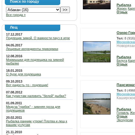
Поиск по городу
Рыбалка
Жерех
Карп
Отдых
Все города »
Лещ
Озеро Го
17.12.2017
Подлещик зимой. О важности пауз в игре
Тел:
8 (916
Московска
04.05.2017
Новорязан
Лещевые ингредиенты прикормки
12.08.2016
Рыбалка
Мормышки для подлещика на зимней
Белуга
Карп
рыбалке
Отдых
18.01.2015
О буре для подлещика
09.10.2013
Пансиона
Вот радость-то - подлещик!
Тел:
8 (496
07.08.2012
Московска
Как туристам наловить "белой" рыбки?
Каширское
01.09.2011
Медуза "грибок" - зимняя гроза для
Рыбалка
подлещиков
Голавль
Же
Отдых
20.02.2011
Экскурсии
Рыбалка ранним утром! Плотва и лещ к
вашим услугам
21.11.2010