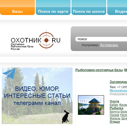
Базы
Поиск по карте
Поиск по шоссе
Водо
Астрахань
Например:
Рыболовно-охотничьи базы
/
М
Загородн
Тел:
+7 (49
Московска
Новорижск
Охота
Кабан
Фаза
Рыбалка
Белуга
Бел
Налим
Нел
Форель
Щу
Отдых