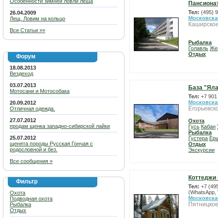
Особенности зимней ловли леща
Пансионат
Тел:
(495) 
26.04.2009
Московска
Лещ. Ловим на кольцо
Каширское
Все Статьи »»
Рыбалка
Голавль
Же
Отдых
Форум
18.08.2013
Вездеход
03.07.2013
База "Ял
Мотосани и Мотособака
Тел:
+7 901
Московска
20.09.2012
Егорьевск
Отличная одежда.
27.07.2012
Охота
продам щенка западно-сибирской лайки
Гусь
Кабан
Рыбалка
25.07.2012
Густера
Ер
щенята породы Русская Гончая с
Отдых
родословной и без.
Экскурсии
Все сообщения »
Коттеджи
Фильтр
Тел:
+7 (49
(WhatsApp, 
Охота
Московска
Подводная охота
Пятницкое
Рыбалка
Отдых