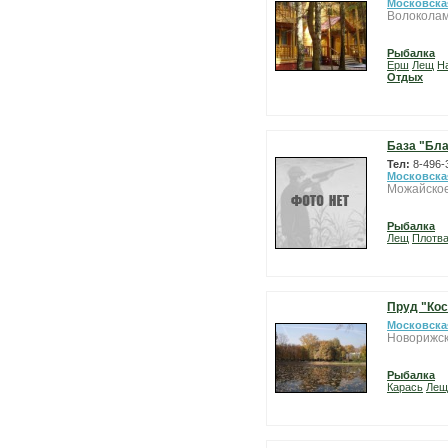
Московска
Волоколам
Рыбалка
Ерш
Лещ
Н
Отдых
База "Бл
Тел:
8-496-
Московска
Можайское
Рыбалка
Лещ
Плотв
Пруд "Кос
Московска
Новорижск
Рыбалка
Карась
Лещ