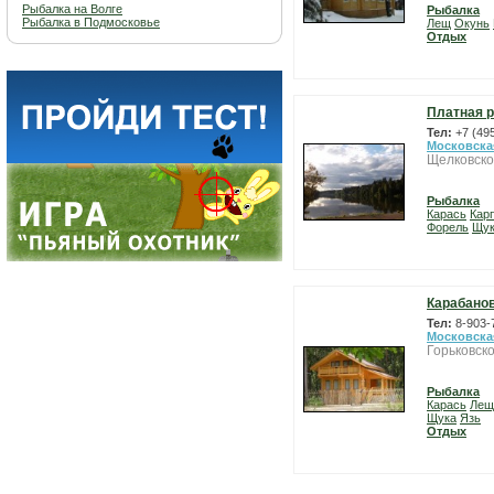
Рыбалка на Волге
Рыбалка
Рыбалка в Подмосковье
Лещ
Окунь
Отдых
Платная р
Тел:
+7 (49
Московска
Щелковско
Рыбалка
Карась
Карп
Форель
Щу
Карабано
Тел:
8-903-
Московска
Горьковско
Рыбалка
Карась
Лещ
Щука
Язь
Отдых