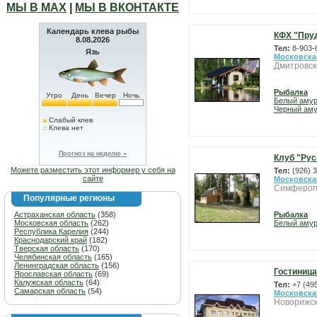
МЫ В МАХ
|
МЫ В ВКОНТАКТЕ
Календарь клева рыбы
КФХ "Пру
8.08.2026
Тел:
8-903-
Язь
Московска
Дмитровск
Рыбалка
Утро
День
Вечер
Ночь
Белый аму
Черный ам
Слабый клев
Клева нет
Прогноз на неделю »
Клуб "Рус
Можете разместить этот информер у себя на
Тел:
(926) 
сайте
Московска
Симфероп
Популярные регионы
Астраханская область
(358)
Рыбалка
Московская область
(262)
Белый аму
Республика Карелия
(244)
Краснодарский край
(182)
Тверская область
(170)
Челябинская область
(165)
Ленинградская область
(156)
Гостиниц
Ярославская область
(69)
Калужская область
(64)
Тел:
+7 (49
Самарская область
(54)
Московска
Новорижск