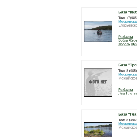
База "Кн
Тел:
+7(905
Московска
Егорьевск
Рыбалка
Вобла
Жер
Форель
Щу
База "Тро
Тел:
8 (905
Московска
Можайское
Рыбалка
Лещ
Плотв
База "Гла
Тел:
8 (496
Московска
Можайское