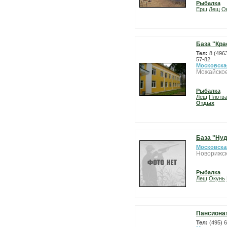
Рыбалка
Ерш
Лещ
О
База "Кр
Тел:
8 (496
57-82
Московска
Можайское
Рыбалка
Лещ
Плотв
Отдых
База "Нуд
Московска
Новорижск
Рыбалка
Лещ
Окунь
Пансиона
Тел:
(495) 