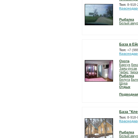
Тел:
8-918-
Краснодар
Рыбалка
Белый аму
База в Ей
Тел:
+7 (98
Краснодар
Охота
Барсук
Бек
Заяц-русак
Чибис
Чиро
Рыбалка
Белуга
Быч
Щука
Отдых
Подводная
База "Кле
Тел:
8-918-
Краснодар
Рыбалка
Белый аму