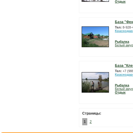
Отдых
База "Фен
Тел:
8-928-
Краснодар
Рыбалка
Белый аму
База "Кле
Тел:
+7 (98
Краснодар
Рыбалка
Белый аму
Отдых
Страницы:
1
2