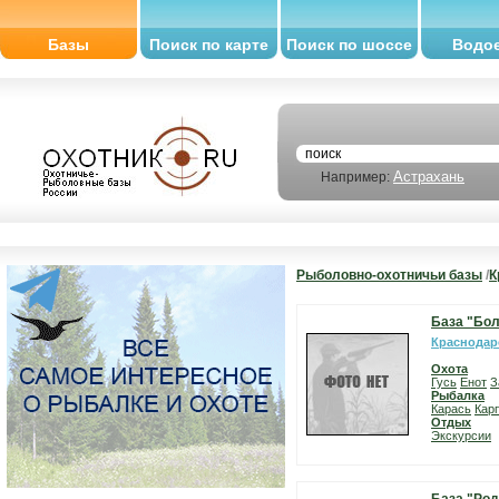
Базы
Поиск по карте
Поиск по шоссе
Водо
Астрахань
Например:
Рыболовно-охотничьи базы
/
К
База "Бо
Краснодар
Охота
Гусь
Енот
З
Рыбалка
Карась
Карп
Отдых
Экскурсии