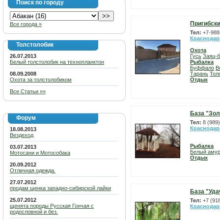
Поиск по городу
Пригибски
Все города »
Тел:
+7-988
Краснодар
Толстолобик
Охота
26.07.2013
Гусь
Заяц-б
Белый толстолобик на технопланктон
Рыбалка
Буффало
В
08.09.2008
Тарань
Тол
Охота за толстолобиком
Отдых
Все Статьи »»
База "Зол
Форум
Тел:
8 (989
Краснодар
18.08.2013
Вездеход
Рыбалка
03.07.2013
Белый аму
Мотосани и Мотособака
Отдых
20.09.2012
Отличная одежда.
27.07.2012
продам щенка западно-сибирской лайки
База "Уда
25.07.2012
Тел:
+7 (91
щенята породы Русская Гончая с
Краснодар
родословной и без.