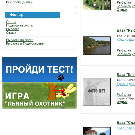
Все сообщения »
Рыбалка
Белый аму
Отдых
Фильтр
Охота
Подводная охота
Рыбалка
База "Ры
Отдых
Тел:
8 (918
Краснодар
Рыбалка на Волге
Рыбалка в Подмосковье
Рыбалка
Белый аму
База "Клё
Тел:
8-989-
Краснодар
Рыбалка
Карась
Карп
Отдых
База "Сл
Краснодар