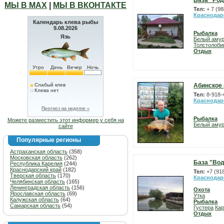
База "Ро
МЫ В МАХ
|
МЫ В ВКОНТАКТЕ
Тел:
+ 7 (9
Краснодар
Календарь клева рыбы
9.08.2026
Рыбалка
Язь
Белый аму
Толстолоби
Отдых
Утро
День
Вечер
Ночь
Слабый клев
Абинское
Клева нет
Тел:
8-918-
Краснодар
Прогноз на неделю »
Рыбалка
Можете разместить этот информер у себя на
Белый аму
сайте
Популярные регионы
Астраханская область
(358)
Московская область
(262)
База "Во
Республика Карелия
(244)
Краснодарский край
(182)
Тел:
+7 (91
Тверская область
(170)
Краснодар
Челябинская область
(165)
Ленинградская область
(156)
Охота
Ярославская область
(69)
Утка
Калужская область
(64)
Рыбалка
Самарская область
(54)
Густера
Кар
Отдых