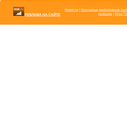
Новости
|
Охотничье-рыболовные ба
рыбалке
|
Игра "О
РЕКЛАМА НА САЙТЕ