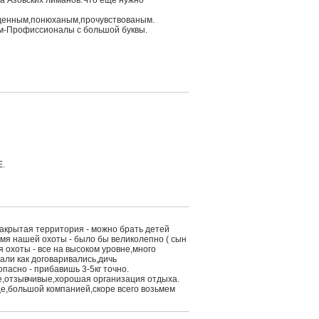
та Азовских лиманов.Что еще нужно
виденным,понюханым,прочувствованым.
м-Профиссионалы с большой буквы.
.
акрытая территория - можно брать детей
емя нашей охоты - было бы великолепно ( сын
я охоты - все на высоком уровне,много
али как договаривались,дичь
пасно - прибавишь 3-5кг точно.
ые,отзывчивые,хорошая организация отдыха.
е,большой компанией,скоре всего возьмем