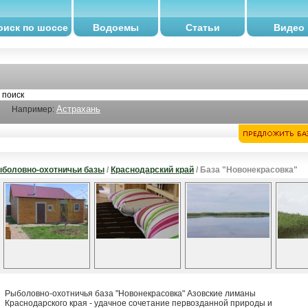
оиск по шоссе
Водоемы
Статьи
Видео
Астрахань
Например:
боловно-охотничьи базы
/
Краснодарский край
/ База "Новонекрасовка"
Рыболовно-охотничья база "Новонекрасовка" Азовские лиманы
Краснодарского края - удачное сочетание первозданной природы и