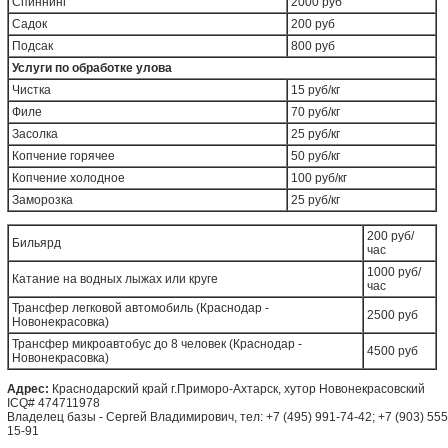
Спиннинг
2000 руб
Садок
200 руб
Подсак
800 руб
Услуги по обработке улова
Чистка
15 руб/кг
Филе
70 руб/кг
Засолка
25 руб/кг
Копчение горячее
50 руб/кг
Копчение холодное
100 руб/кг
Заморозка
25 руб/кг
200 руб/
Бильярд
час
1000 руб/
Катание на водных лыжах или круге
час
Трансфер легковой автомобиль (Краснодар -
2500 руб
Новонекрасовка)
Трансфер микроавтобус до 8 человек (Краснодар -
4500 руб
Новонекрасовка)
Адрес:
Краснодарский край г.Приморо-Ахтарск, хутор Новонекрасовский
ICQ# 474711978
Владелец базы - Сергей Владимирович, тел: +7 (495) 991-74-42; +7 (903) 555
15-91