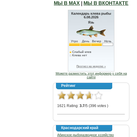
МЫ В МАХ
|
МЫ В ВКОНТАКТЕ
Календарь клева рыбы
6.08.2026
Язь
Утро
День
Вечер
Ночь
Слабый клев
Клева нет
Прогноз на неделю »
Можете разместить этот информер у себя на
сайте
Рейтинг
1621 Rating:
3.7
/5 (396 votes )
Краснодарский край
Абинское рыборазводное хозяйство