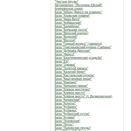
"Чистые пруды"
Автокемпинг "Лесопарк Ейский"
Ачигварское озеро
База "Абрау-Дюрсо на плавнях"
База "Азовские плавни"
База "Аква-Вита"
База "Албашская"
База "Балабоны"
База "Большая охота"
База "Верхний кордон"
База "Водолей"
База "Восход"
База "Горный воздух" (закрыта)
База "Григорьевский курень-Сафаны"
База "Дубрава Динская"
База "Дюрсо"
База "Екатерининская усадьба"
База "Ея"
База "Здрава"
База "Золотой карась"
База "Казачий берег"
База "Кастальская купель"
База "Каштановая роща"
База "Кемпинг"
База "Кияшкин лиман"
База "Клевое местечко"
База "Клевое место"
База "Клёвое место" (с.Великовечное)
База "Копанская"
База "Кочеты"
База "Кубанец"
База "Кубанец"
База "Кубанский хутор"
База "Кулики"
База "Лозовская"
База "Лотос"
База "Львовские пруды"