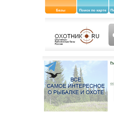
Базы
Поиск по карте
П
Ры
<<