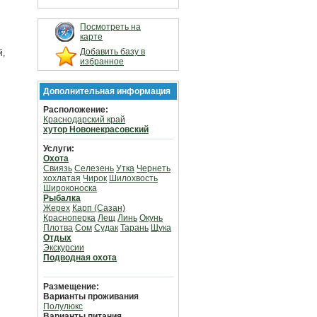
Посмотреть на
карте
Добавить базу в
й,
избранное
Дополнительная информация
Расположение:
Краснодарский край
хутор Новонекрасовский
Услуги:
Охота
Свиязь
Селезень
Утка
Чернеть
хохлатая
Чирок
Шилохвость
Широконоска
Рыбалка
Жерех
Карп (Сазан)
Красноперка
Лещ
Линь
Окунь
Плотва
Сом
Судак
Тарань
Щука
Отдых
Экскурсии
Подводная охота
Размещение:
Варианты проживания
Полулюкс
Варианты питания