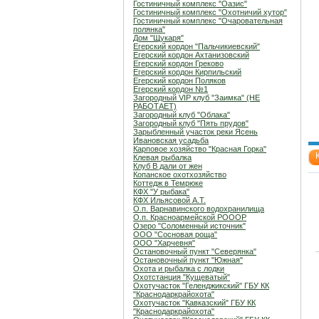
Гостиничный комплекс "Оазис"
Гостиничный комплекс "Охотничий хутор"
Гостиничный комплекс "Очаровательная
полянка"
Дом "Щукаря"
Егерский кордон "Пальчикиевский"
Егерский кордон Ахтанизовский
Егерский кордон Греково
Егерский кордон Кирпильский
Егерский кордон Поляков
Егерский кордон №1
Загородный VIP клуб "Заимка" (НЕ
РАБОТАЕТ)
Загородный клуб "Облака"
Загородный клуб "Пять прудов"
Зарыбленный участок реки Ясень
Ивановская усадьба
Карповое хозяйство "Красная Горка"
Клевая рыбалка
Клуб В дали от жен
Копанское охотхозяйство
Коттедж в Темрюке
КФХ "У рыбака"
КФХ Ильясовой А.Т.
О.п. Варнавинского водохранилища
О.п. Красноармейской РОООР
Озеро "Соломенный источник"
ООО "Сосновая роща"
ООО "Харчевня"
Остановочный пункт "Северянка"
Остановочный пункт "Южная"
Охота и рыбалка с лодки
Охотстанция "Кущеватый"
Охотучасток "Геленджикский" ГБУ КК
"Краснодаркрайохота"
Охотучасток "Кавказский" ГБУ КК
"Краснодаркрайохота"