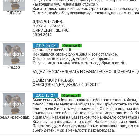
Подвохи из Нижнего.Хорошая кухня,крепкая кровать,красо
настоящим муСТчинам для отдыха ?
Все это здесь нашли и остались крайне довольны всем у
ЭДУАРД
Также спасибо обслуживающему персоналу,поворам ,егеря
ЭДУАРД ГРАЧЕВ.
МИХАИЛ САФИН.
СИРИШКИН ДЕНИС.
16.04.2012
2012-05-03
Оценка: 5
Огромное спасибо !!!!!
Понравился сервис,кухня,баня и все остальное.
Очень отзывчивый и дружелюбный персонал.
Ощушение,что отдыхаешь у старых,добрых друзей.
Федор
БУДЕМ РЕКОМЕНДОВАТЬ И ОБЯЗАТЕЛЬНО ПРИЕДЕМ ЕЩЕ
СЕМЬЯ МОГУТНОВЫХ
ФЕДОР,ОЛЬГА,НАДЕЖДА. 01.04.2012г
2011-12-27
Оценка: 5
Были семьей.ОЧень понравилась облогороженность базы,з
смело.Если бы было еще кому за ними. Присмотреть во вр
9лет,а доче 2 года, нужен присмотр.). Отличная организаци
подсадных - все обеспечено для успеха мероприятия. Забр
семья краснодар
ощипали.Питание на базетакое,что на неделю оставаться о
Вкусно,изыскано,аккуратно,свежо. На базе все приветлив
Порекомендуем базу друзьям и родственникам приедем ещ
обоих детей. Муж и жена,гости из краснодара.