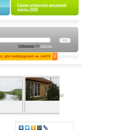
Сроки открытия весенней
охоты 2026
(
0
)
Избранное
Очистить
>>