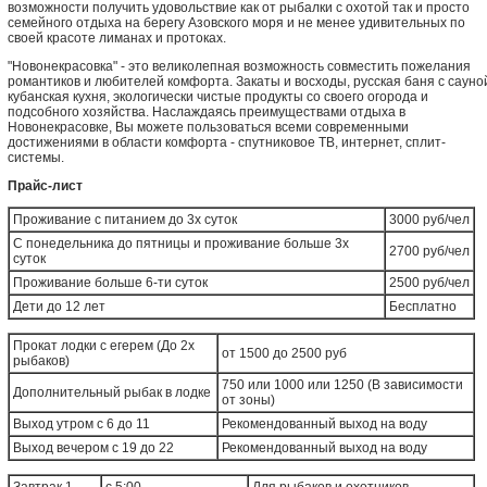
возможности получить удовольствие как от рыбалки с охотой так и просто
семейного отдыха на берегу Азовского моря и не менее удивительных по
своей красоте лиманах и протоках.
"Новонекрасовка" - это великолепная возможность совместить пожелания
романтиков и любителей комфорта. Закаты и восходы, русская баня с сауно
кубанская кухня, экологически чистые продукты со своего огорода и
подсобного хозяйства. Наслаждаясь преимуществами отдыха в
Новонекрасовке, Вы можете пользоваться всеми современными
достижениями в области комфорта - спутниковое ТВ, интернет, сплит-
системы.
Прайс-лист
Проживание с питанием до 3х суток
3000 руб/чел
С понедельника до пятницы и проживание больше 3х
2700 руб/чел
суток
Проживание больше 6-ти суток
2500 руб/чел
Дети до 12 лет
Бесплатно
Прокат лодки с егерем (До 2х
от 1500 до 2500 руб
рыбаков)
750 или 1000 или 1250 (В зависимости
Дополнительный рыбак в лодке
от зоны)
Выход утром с 6 до 11
Рекомендованный выход на воду
Выход вечером с 19 до 22
Рекомендованный выход на воду