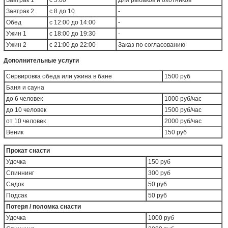
Завтрак 1
с 5:00
Для рыбаков и охотников
Завтрак 2
с 8 до 10
-
Обед
с 12:00 до 14:00
-
Ужин 1
с 18:00 до 19:30
-
Ужин 2
с 21:00 до 22:00
Заказ по согласованию
Дополнительные услуги
Сервировка обеда или ужина в бане
1500 руб
Баня и сауна
до 6 человек
1000 руб/час
до 10 человек
1500 руб/час
от 10 человек
2000 руб/час
Веник
150 руб
Прокат снасти
Удочка
150 руб
Спиннинг
300 руб
Садок
50 руб
Подсак
50 руб
Потеря / поломка снасти
Удочка
1000 руб