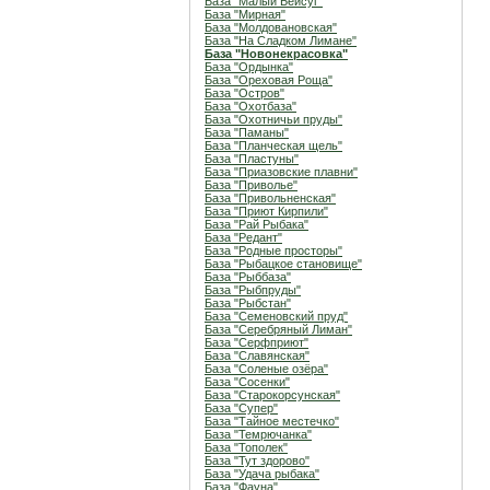
База "Малый Бейсуг"
База "Мирная"
База "Молдовановская"
База "На Сладком Лимане"
База "Новонекрасовка"
База "Ордынка"
База "Ореховая Роща"
База "Остров"
База "Охотбаза"
База "Охотничьи пруды"
База "Паманы"
База "Планческая щель"
База "Пластуны"
База "Приазовские плавни"
База "Приволье"
База "Привольненская"
База "Приют Кирпили"
База "Рай Рыбака"
База "Редант"
База "Родные просторы"
База "Рыбацкое становище"
База "Рыббаза"
База "Рыбпруды"
База "Рыбстан"
База "Семеновский пруд"
База "Серебряный Лиман"
База "Серфприют"
База "Славянская"
База "Соленые озёра"
База "Сосенки"
База "Старокорсунская"
База "Супер"
База "Тайное местечко"
База "Темрючанка"
База "Тополек"
База "Тут здорово"
База "Удача рыбака"
База "Фауна"