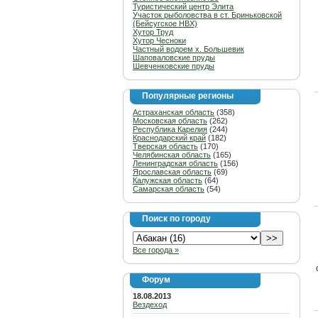
Туристический центр Элита
Участок рыболовства в ст. Бриньковской
(Бейсугское НВХ)
Хутор Труд
Хутор Чесноки
Частный водоем х. Большевик
Шаповаловские пруды
Шевченковские пруды
Популярные регионы
Астраханская область
(358)
Московская область
(262)
Республика Карелия
(244)
Краснодарский край
(182)
Тверская область
(170)
Челябинская область
(165)
Ленинградская область
(156)
Ярославская область
(69)
Калужская область
(64)
Самарская область
(54)
Поиск по городу
Все города »
Форум
18.08.2013
Вездеход