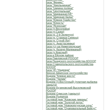
База "Феникс"
База "Хмельницкая"
База "Царина поляна"
База "Центральная"
База "ШирванкаLIVE"
База "Широкая балка"
База "Южное Графство"
База "Юность"
База "Ясенская"
База (п.Веселовка)
База (п.Садки)
База (р. 2-й Зеленчук)
База (р. Старица Синюха)
База (р. Сухой Лог)
База (с. Анастасиевка)
База (ст-ца Нижегородская)
База (х. Казаче-Малеваный)
База (х.Красный)
База в Ейском районе
База Павловской РОООР
База Пшадского охотхозяйства КОООР
База Ставропольского охотхозяйства
КОООР
База ЧП "Надежда"
Верхне-Афипское охотхозяйство
Водоем "Клевое место"
Водоем "Чилим"
Водоем (п.Восточный) (платная рыбалка
закрыта)
Водоем Бузиновский Выселковской
РОООР
Водоем Одиссея (закрыто)
Водоем Родничок
Гостевой дом "Азовские лиманы"
Гостевой дом "Золотой лотос"
Гостевой дом "Новокорсунская сечь"
Гостевой дом "Очаровательный Бейсуг"