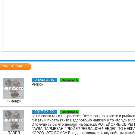
Комментарии
2024-04-06
Оценка: 5
Регион
Нименри
2017-08-22
Оценка: 5
вот и снова мы в Некрасовке. Все снова на высоте и рыбал
писать и писать как все здорово,но напишу о то что удивило
Это чудо сыры что делают на базе.ЕВРОПЕЙСКИЕ СЫР
ГАУДА,ПАРМЕЗАН,ГРЮЙЕР,РЕБЛАШОН,ЧЕЕДЕР ПО НЕКР
ПАВЕЛ
КОРОВ -ЭТО БОМБА.Всегда восхищались подсобным хозяйств