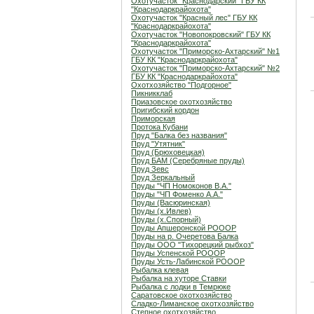
Охотучасток "Краснодарский" ГБУ КК
"Краснодаркрайохота"
Охотучасток "Красный лес" ГБУ КК
"Краснодаркрайохота"
Охотучасток "Новопокровский" ГБУ КК
"Краснодаркрайохота"
Охотучасток "Приморско-Ахтарский" №1
ГБУ КК "Краснодаркрайохота"
Охотучасток "Приморско-Ахтарский" №2
ГБУ КК "Краснодаркрайохота"
Охотхозяйство "Подгорное"
Пикникклаб
Приазовское охотхозяйство
Пригибский кордон
Приморская
Протока Кубани
Пруд "Балка без названия"
Пруд "Утятник"
Пруд (Брюховецкая)
Пруд БАМ (Серебряные пруды)
Пруд Зевс
Пруд Зеркальный
Пруды "ЧП Номоконов В.А."
Пруды "ЧП Фоменко А.А."
Пруды (Васюринская)
Пруды (х.Ивлев)
Пруды (х.Спорный)
Пруды Апшеронской РОООР
Пруды на р. Очеретова Балка
Пруды ООО "Тихорецкий рыбхоз"
Пруды Успенской РОООР
Пруды Усть-Лабинской РОООР
Рыбалка клевая
Рыбалка на хуторе Ставки
Рыбалка с лодки в Темрюке
Саратовское охотхозяйство
Сладко-Лиманское охотхозяйство
Степное охотхозяйство