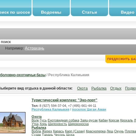
оиск по шоссе
Водоемы
Статьи
Видео
Астрахань
Например:
боловно-охотничьи базы
/ Республика Калмыкия
Выберите вид отдыха в данной области:
Охота
Рыбалка
Отдых
Подво
Туристический комплекс "Эко-порт"
Тел:
8 (927) 594-37-04, +7 (495) 661-44-11
Республика Калмыкия
/
поселок Цаган Аман
Охота
Волк
Гусь
Енотовидная собака
Заяц-русак
Кабан
Корсак
Крохаль
Л
Утка
Хорь
Шилохвость
Широконоска
Рыбалка
Вобла
Жерех
Карась
Карп (Сазан)
Красноперка
Лещ
Окунь
Плотва
Судак
Тарань
Чехонь
Щука