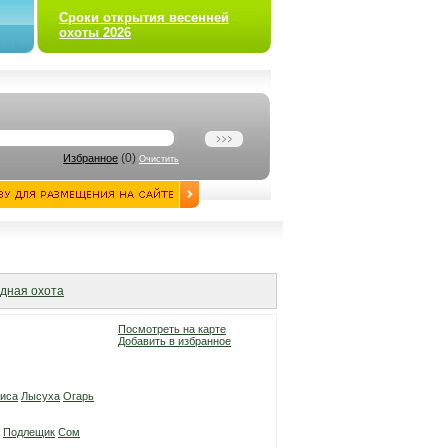
Сроки открытия весенней
охоты 2026
(
0
)
Избранное
Очистить
дная охота
Посмотреть на карте
Добавить в избранное
иса
Лысуха
Огарь
Подлещик
Сом