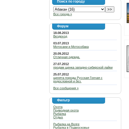
Поиск по городу
Все города »
Форум
18.08.2013
Вездеход
03.07.2013
Мотосани и Мотособака
20.09.2012
Отличная одежда.
27.07.2012
продам щенка западно-сибирской лайки
25.07.2012
щенята породы Русская Гончая с
родословной и без.
Все сообщения »
Фильтр
Охота
Подводная охота
Рыбалка
Отдых
Рыбалка на Волге
Рыбалка в Подмосковье