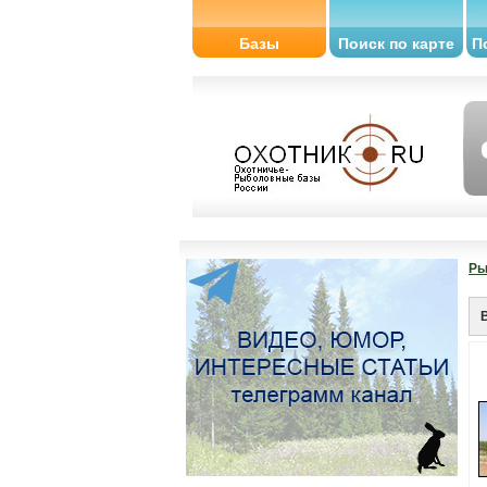
Базы
Поиск по карте
П
Ры