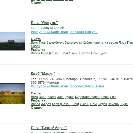
Отдых
База "Яшкуль"
Тел:
8 (960) 647-31-31
Республика Калмыкия
/
поселок Яшкуль
Охота
Волк
Гусь
Заяц-беляк
Заяц-русак
Кабан
Куропатка серая
Лиса
Пер
Фазан
Рыбалка
Вобла
Карп (Сазан)
Лещ
Окунь
Плотва
Сом
Щука
Клуб "Мария"
Тел:
+7-927-743-4940 (Мегафон Поволжье), +7-929-946-9169 (Мега
390-9579 (Москва)
Республика Калмыкия
/
поселок Цаган Аман
Охота
Волк
Заяц-беляк
Заяц-русак
Куропатка серая
Лиса
Утка
Рыбалка
Вобла
Жерех
Карп (Сазан)
Лещ
Окунь
Сом
Судак
Чехонь
Щука
Отдых
База "Белый берег"