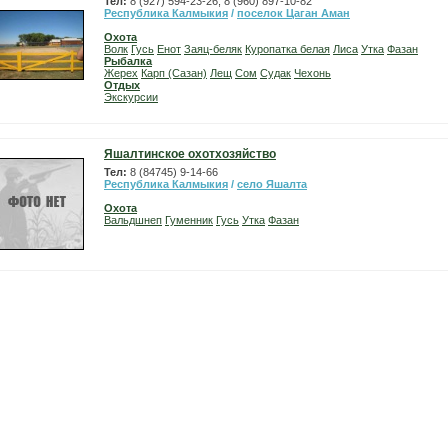
Тел:
8 (927) 594-23-26, 8 (960) 897-10-82
Республика Калмыкия
/
поселок Цаган Аман
Охота
Волк
Гусь
Енот
Заяц-беляк
Куропатка белая
Лиса
Утка
Фазан
Рыбалка
Жерех
Карп (Сазан)
Лещ
Сом
Судак
Чехонь
Отдых
Экскурсии
Яшалтинское охотхозяйство
Тел:
8 (84745) 9-14-66
Республика Калмыкия
/
село Яшалта
Охота
Вальдшнеп
Гуменник
Гусь
Утка
Фазан