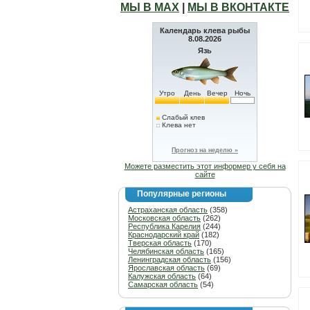
МЫ В МАХ
|
МЫ В ВКОНТАКТЕ
Календарь клева рыбы
8.08.2026
Язь
Утро
День
Вечер
Ночь
Слабый клев
Клева нет
Прогноз на неделю »
Можете разместить этот информер у себя на
сайте
Популярные регионы
Астраханская область
(358)
Московская область
(262)
Республика Карелия
(244)
Краснодарский край
(182)
Тверская область
(170)
Челябинская область
(165)
Ленинградская область
(156)
Ярославская область
(69)
Калужская область
(64)
Самарская область
(54)