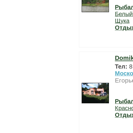
Рыба
Белый
Щука
Отды
Domi
Тел:
8
Моско
Егорь
Рыба
Красн
Отды