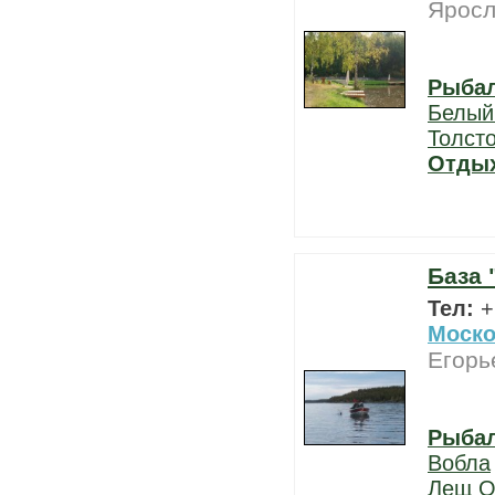
Яросл
Рыба
Белый
Толст
Отды
База 
Тел:
+
Моско
Егорь
Рыба
Вобла
Лещ
О