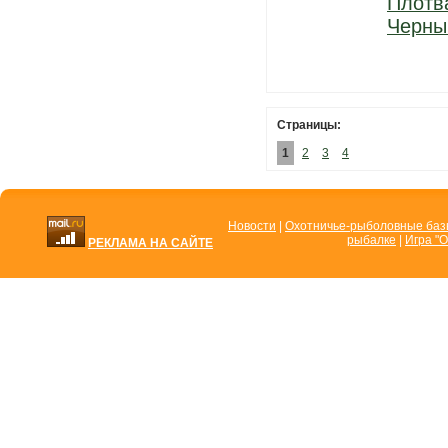
Плотв
Черны
Страницы:
1
2
3
4
Новости
|
Охотничье-рыболовные ба
рыбалке
|
Игра "О
РЕКЛАМА НА САЙТЕ