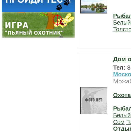
Рыба
Белый
Толст
Дом о
Тел:
8
Моско
Можай
Охота
Рыба
Белый
Сом
Т
Отды