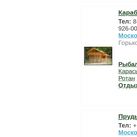
Кара
Тел:
8
926-00
Моско
Горьк
Рыба
Карас
Ротан
Отды
Пруд
Тел:
+
Моско