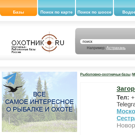
Базы
Поиск по карте
Поиск по шоссе
Водо
Астрахань
Например:
Рыболовно-охотничьи базы
/
М
Загор
Тел:
+
Telegr
Моско
Сестр
Новор