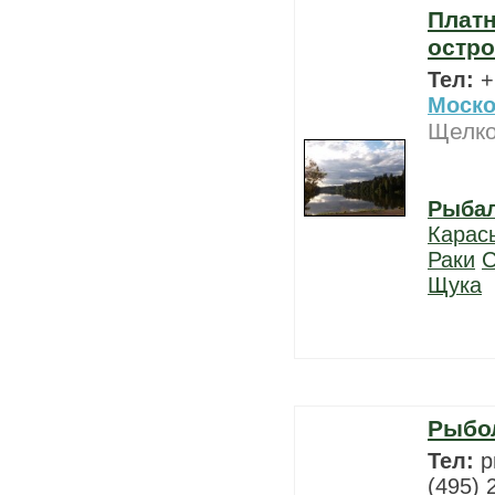
Платн
остро
Тел:
+
Моско
Щелко
Рыба
Карас
Раки
С
Щука
Рыбол
Тел:
р
(495) 