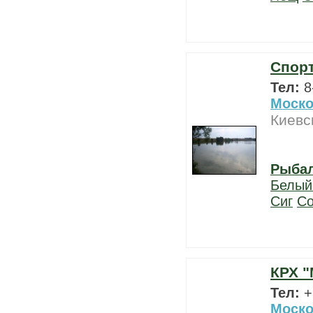
Спорт
Тел:
8
Моско
Киевс
Рыба
Белый
Сиг
С
КРХ 
Тел:
+
Моско