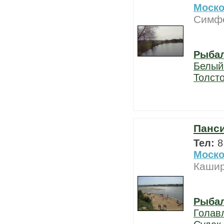
Моско
Симфе
Рыба
Белый
Толст
Панси
Тел:
8
Моско
Кашир
Рыба
Голав