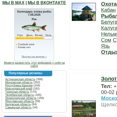
МЫ В МАХ
|
МЫ В ВКОНТАКТЕ
Охота
Кабан
Календарь клева рыбы
7.08.2026
Рыба
Язь
Белуг
Калуг
Нельм
Утро
День
Вечер
Ночь
Сом
С
Слабый клев
Язь
Клева нет
Отды
Прогноз на неделю »
Можете разместить этот информер у себя на
сайте
Популярные регионы
Золот
Астраханская область
(358)
Московская область
(262)
Тел:
+
Республика Карелия
(244)
Краснодарский край
(182)
00-02 
Тверская область
(170)
Челябинская область
(165)
Моско
Ленинградская область
(156)
Ярославская область
(69)
Щелко
Калужская область
(64)
Самарская область
(54)