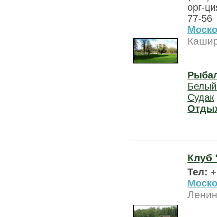
орг-ци
77-56
Моско
Кашир
Рыба
Белый
Судак
Отды
Клуб 
Тел:
+
Моско
Ленин