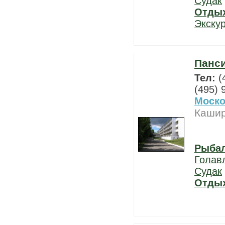
Судак
Отды
Экску
Панси
Тел:
(
(495) 
Моско
Кашир
Рыба
Голав
Судак
Отды