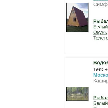
Симфе
Рыба
Белый
Окунь
Толст
Водо
Тел:
+
Моско
Кашир
Рыба
Белый