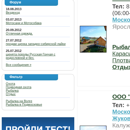
Форум
Тел:
8
18.08.2013
(06:00
Вездеход
Моско
03.07.2013
Мотосани и Мотособака
Яросл
20.09.2012
Отличная одежда.
27.07.2012
продам щенка западно-сибирской лайки
Рыба
25.07.2012
Карас
щенята породы Русская Гончая с
родословной и без.
Плотв
Все сообщения »
Отды
Фильтр
Охота
Подводная охота
Рыбалка
Отдых
ООО "
Рыбалка на Волге
Тел:
+
Рыбалка в Подмосковье
Моско
Жуко
Калуж