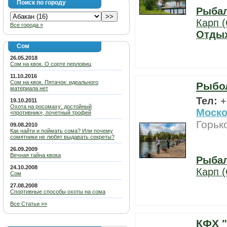
Поиск по городу
Рыба
Карп (
Все города »
Отды
Сом
26.05.2018
Сом на квок. О сорте перловиц
11.10.2016
Сом на квок. Пятачок: идеального
Рыбо
материала нет
Тел:
+
19.10.2011
Охота на росомаху: достойный
Моско
«противник», почетный трофей
Горьк
09.08.2010
Как найти и поймать сома? Или почему
сомятники не любят выдавать секреты?
26.09.2009
Вечная тайна квока
Рыба
24.10.2008
Карп (
Сом
27.08.2008
Спортивные способы охоты на сома
Все Статьи »»
КФХ 