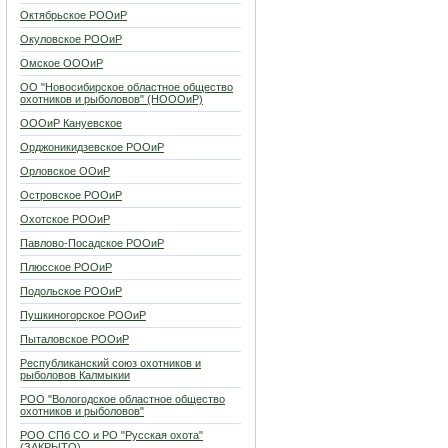
Октябрьское РООиР
Окуловское РООиР
Омское ОООиР
ОО "Новосибирское областное общество
охотников и рыболовов" (НОООиР)
ОООиР Кануевское
Орджоникидзевское РООиР
Орловское ООиР
Островское РООиР
Охотское РООиР
Павлово-Посадское РООиР
Плюсское РООиР
Подольское РООиР
Пушкиногорское РООиР
Пыталовское РООиР
Республиканский союз охотников и
рыболовов Калмыкии
РОО "Вологодское областное общество
охотников и рыболовов"
РОО СПб СО и РО "Русская охота"
(ЗАКРЫТО)