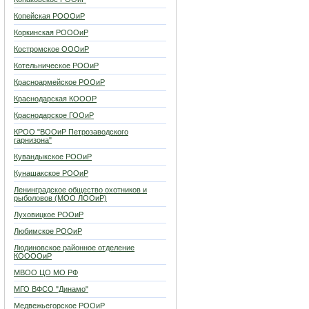
Копейская РОООиР
Коркинская РОООиР
Костромское ОООиР
Котельническое РООиР
Красноармейское РООиР
Краснодарская КОООР
Краснодарское ГООиР
КРОО "ВООиР Петрозаводского
гарнизона"
Кувандыкское РООиР
Кунашакское РООиР
Ленинградское общество охотников и
рыболовов (МОО ЛООиР)
Луховицкое РООиР
Любимское РООиР
Людиновское районное отделение
КООООиР
МВОО ЦО МО РФ
МГО ВФСО "Динамо"
Медвежьегорское РООиР