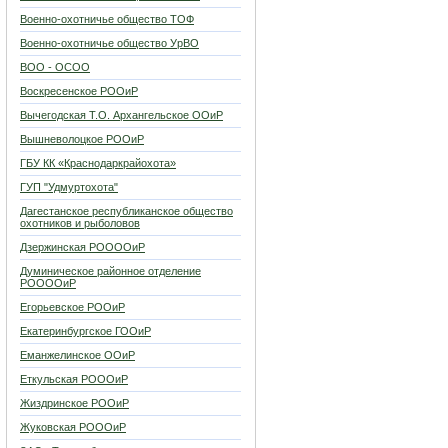
Военно-охотничье общество ТОФ
Военно-охотничье общество УрВО
ВОО - ОСОО
Воскресенское РООиР
Вычегодская Т.О. Архангельское ООиР
Вышневолоцкое РООиР
ГБУ КК «Краснодаркрайохота»
ГУП "Удмуртохота"
Дагестанское республиканское общество
охотников и рыболовов
Дзержинская РООООиР
Думиническое районное отделение
РООООиР
Егорьевское РООиР
Екатеринбургское ГООиР
Еманжелинское ООиР
Еткульская РОООиР
Жиздринское РООиР
Жуковская РОООиР