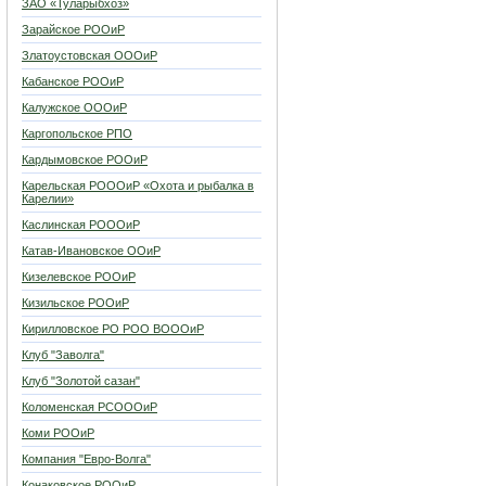
ЗАО «Туларыбхоз»
Зарайское РООиР
Златоустовская ОООиР
Кабанское РООиР
Калужское ОООиР
Каргопольское РПО
Кардымовское РООиР
Карельская РОООиР «Охота и рыбалка в
Карелии»
Каслинская РОООиР
Катав-Ивановское ООиР
Кизелевское РООиР
Кизильское РООиР
Кирилловское РО РОО ВОООиР
Клуб "Заволга"
Клуб "Золотой сазан"
Коломенская РСОООиР
Коми РООиР
Компания "Евро-Волга"
Конаковское РООиР