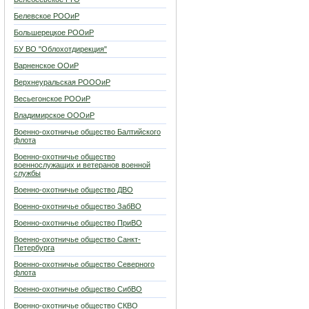
Белевское РООиР
Большерецкое РООиР
БУ ВО "Облохотдирекция"
Варненское ООиР
Верхнеуральская РОООиР
Весьегонское РООиР
Владимирское ОООиР
Военно-охотничье общество Балтийского
флота
Военно-охотничье общество
военнослужащих и ветеранов военной
службы
Военно-охотничье общество ДВО
Военно-охотничье общество ЗабВО
Военно-охотничье общество ПриВО
Военно-охотничье общество Санкт-
Петербурга
Военно-охотничье общество Северного
флота
Военно-охотничье общество СибВО
Военно-охотничье общество СКВО