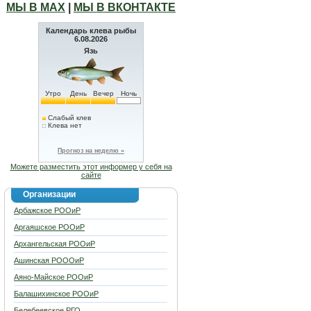
МЫ В МАХ
|
МЫ В ВКОНТАКТЕ
Календарь клева рыбы
6.08.2026
Язь
Утро
День
Вечер
Ночь
Слабый клев
Клева нет
Прогноз на неделю »
Можете разместить этот информер у себя на
сайте
Организации
Арбажское РООиР
Аргаяшское РООиР
Архангельская РООиР
Ашинская РОООиР
Аяно-Майское РООиР
Балашихинское РООиР
Белебеевское РГО