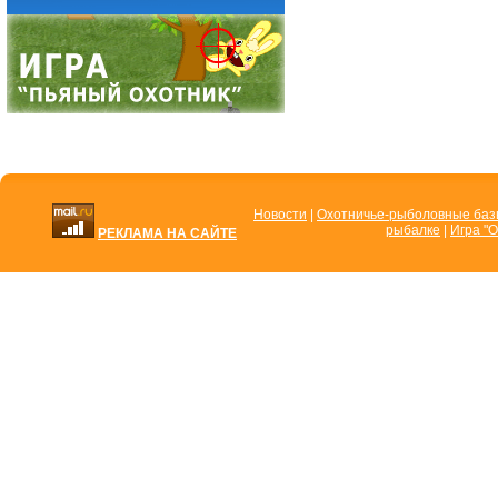
Новости
|
Охотничье-рыболовные ба
рыбалке
|
Игра "О
РЕКЛАМА НА САЙТЕ