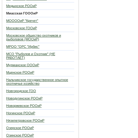
Медынское РООиР
Миасская ГОООиР
МООООиР "Кречет"
Московское ГООиР
Московское общество охотников и
рыболовов (МООиР)
МРОО "ОРС "Ирбис"
МСО "Рыболов и Охотник" (НЕ
РАБОТАЕТ)
Мурманское ОООиР
Мценское РООиР
Нальчикское государственное опытное
охотничье хозяйство
Новгородское ГОО
Новодугинское РООиР
Новоржевское РООиР
Ногинское РООиР
Нязепетровское РООиР
Озерское РООиР
Озинское РООиР