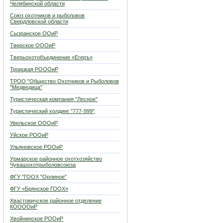
Челябинской области
Союз охотников и рыболовов
Свердловской области
Сызранское ООиР
Тверское ОООиР
Тверьохотобъединение «Егеръ»
Троицкая РОООиР
ТРОО "Общество Охотников и Рыболовов
"Медведица"
Туристическая компания "Лесное"
Туристический холдинг "777-999"
Увельское ОООиР
Уйское РООиР
Ульяновское РООиР
Урмарское районное охотхозяйство
Чувашохотрыболовсоюза
ФГУ "ГООХ "Орлиное"
ФГУ «Брянское ГООХ»
Хвастовичское районное отделение
КООООиР
Хвойнинское РООиР