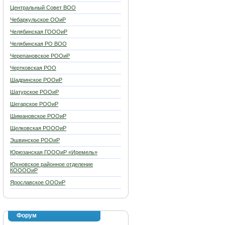
Центральный Совет ВОО
Чебаркульское ООиР
Челябинская ГОООиР
Челябинская РО ВОО
Черепановское РООиР
Чертковская РОО
Шадринское РООиР
Шатурское РООиР
Шегарское РООиР
Шимановское РООиР
Щелковская РОООиР
Эшвинское РООиР
Юрюзанская ГОООиР «Иремель»
Юхновское районное отделение
КООООиР
Ярославское ОООиР
Форум