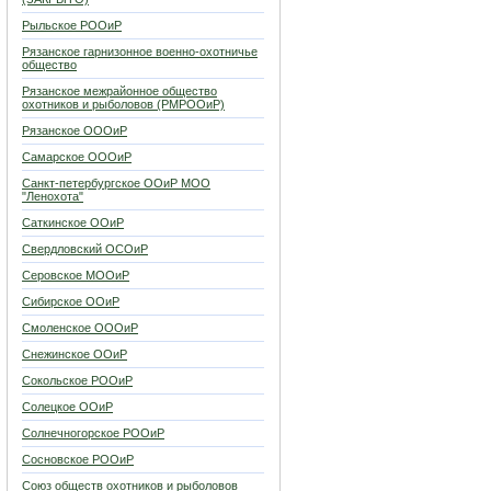
Рыльское РООиР
Рязанское гарнизонное военно-охотничье
общество
Рязанское межрайонное общество
охотников и рыболовов (РМРООиР)
Рязанское ОООиР
Самарское ОООиР
Санкт-петербургское ООиР МОО
"Ленохота"
Саткинское ООиР
Свердловский ОСОиР
Серовское МООиР
Сибирское ООиР
Смоленское ОООиР
Снежинское ООиР
Сокольское РООиР
Солецкое ООиР
Солнечногорское РООиР
Сосновское РООиР
Союз обществ охотников и рыболовов