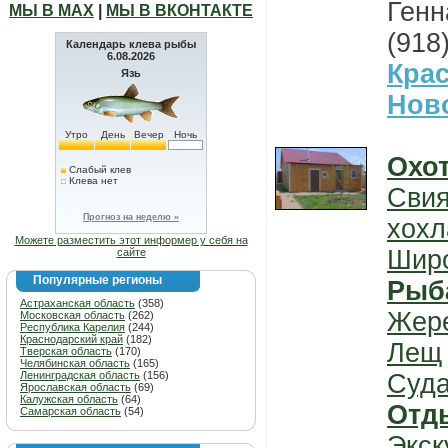
Генн
МЫ В МАХ
|
МЫ В ВКОНТАКТЕ
(918
Календарь клева рыбы
6.08.2026
Кра
Язь
Нов
Утро
День
Вечер
Ночь
Охо
Слабый клев
Клева нет
Свия
Прогноз на неделю »
хохл
Можете разместить этот информер у себя на
Шир
сайте
Популярные регионы
Рыб
Астраханская область
(358)
Жер
Московская область
(262)
Республика Карелия
(244)
Краснодарский край
(182)
Лещ
Тверская область
(170)
Челябинская область
(165)
Ленинградская область
(156)
Суда
Ярославская область
(69)
Калужская область
(64)
Отд
Самарская область
(54)
Экск