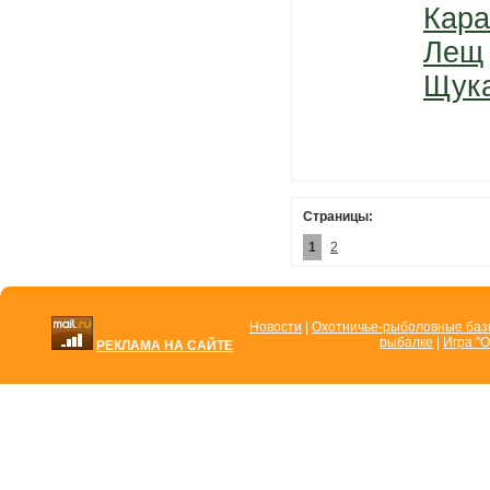
Кара
Лещ
Щук
Страницы:
1
2
Новости
|
Охотничье-рыболовные ба
рыбалке
|
Игра "О
РЕКЛАМА НА САЙТЕ