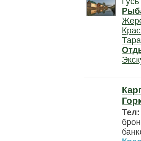
Гусь
Рыб
Жер
Крас
Тара
Отд
Экск
Кар
Гор
Тел
брон
банк