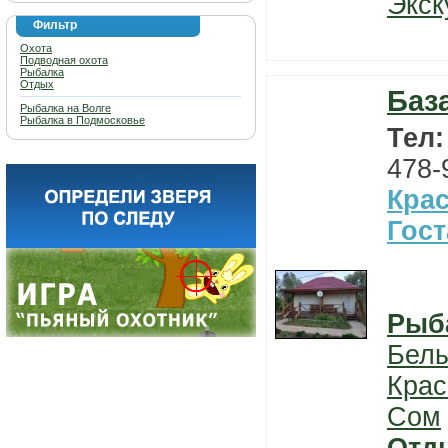
Экск
Фильтр
Охота
Подводная охота
Рыбалка
Отдых
Баз
Рыбалка на Волге
Рыбалка в Подмосковье
Тел
478-
Кра
Гост
Рыб
Бел
Крас
Сом