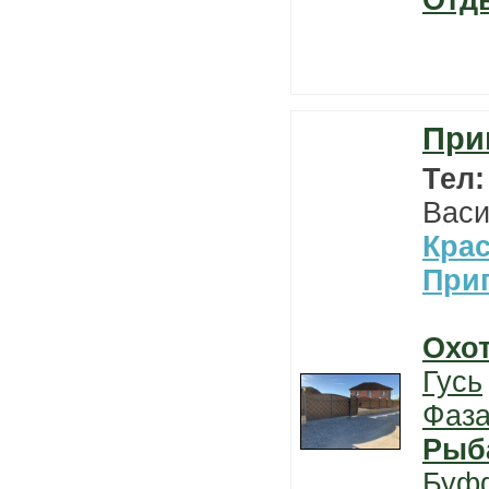
Отд
При
Тел
Васи
Кра
При
Охо
Гусь
Фаз
Рыб
Буф