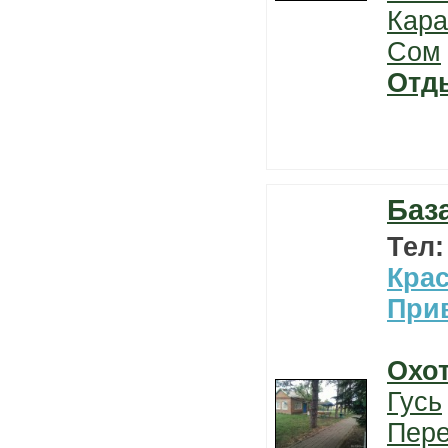
Кара
Сом
Отд
Баз
Тел
Кра
При
Охо
Гусь
Пер