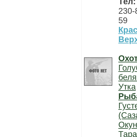
Тел
230-
59
Кра
Вер
Охо
Голу
беля
Утка
Рыб
Густ
(Саз
Окун
Тара