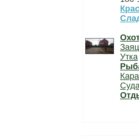
Кра
Сла
Охо
Заяц
Утка
Рыб
Кара
Суда
Отд