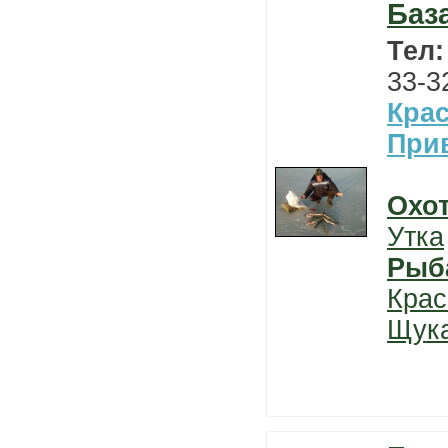
Баз
Тел
33-3
Кра
При
Охо
Утка
Рыб
Крас
Щук