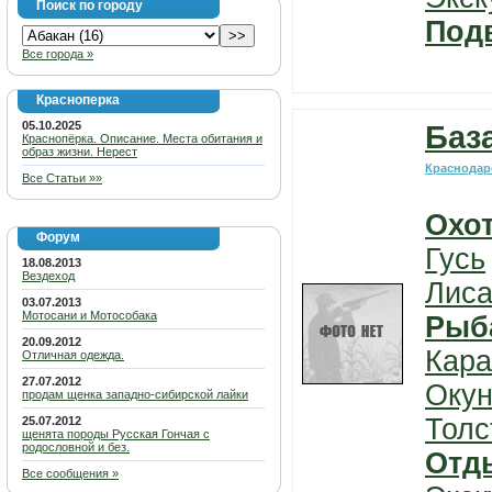
Поиск по городу
Под
Все города »
Красноперка
05.10.2025
Баз
Краснопёрка. Описание. Места обитания и
образ жизни. Нерест
Краснодар
Все Статьи »»
Охо
Форум
Гусь
18.08.2013
Вездеход
Лис
03.07.2013
Мотосани и Мотособака
Рыб
20.09.2012
Кара
Отличная одежда.
27.07.2012
Окун
продам щенка западно-сибирской лайки
Толс
25.07.2012
щенята породы Русская Гончая с
родословной и без.
Отд
Все сообщения »