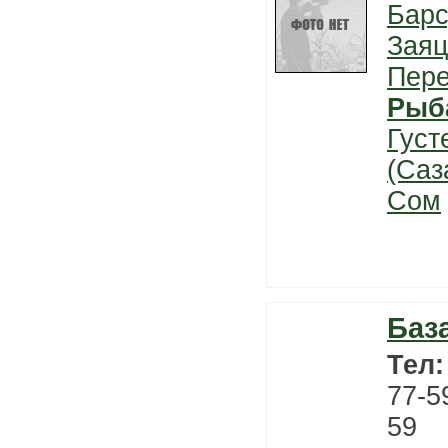
Барс
Заяц
Пер
Рыб
Густ
(Саз
Сом
Баз
Тел
77-5
59