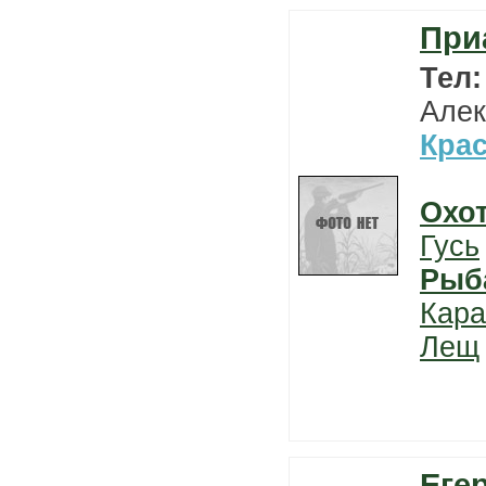
При
Тел
Алек
Кра
Охо
Гусь
Рыб
Кара
Лещ
Еге