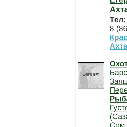
Ахт
Тел
8 (8
Кра
Ахт
Охо
Барс
Заяц
Пер
Рыб
Густ
(Саз
Сом