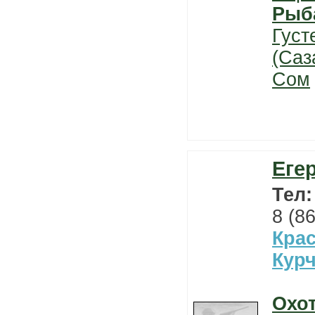
Рыб
Густ
(Саз
Сом
Еге
Тел
8 (8
Кра
Кур
Охо