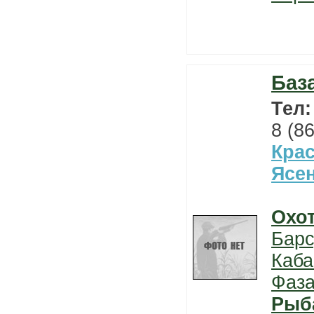
Баз
Тел
8 (8
Кра
Ясе
Охо
Барс
Каба
Фаз
Рыб