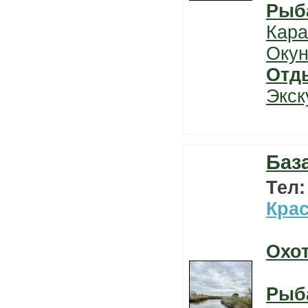
Рыб
Кара
Окун
Отд
Экск
Баз
Тел
Кра
Охо
Рыб