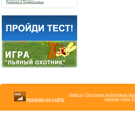
Рыбалка в Подмосковье
Новости
|
Охотничье-рыболовные ба
рыбалке
|
Игра "О
РЕКЛАМА НА САЙТЕ