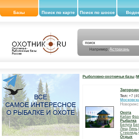
Базы
Поиск по карте
Поиск по шоссе
Водо
Астрахань
Например:
Рыболовно-охотничьи базы
/
М
Загородн
Тел:
+7 (4
Московск
Новорижс
Охота
Кабан
Фаз
Рыбалка
Белуга
Бе
Лещ
Линь
Стерлядь
Отдых