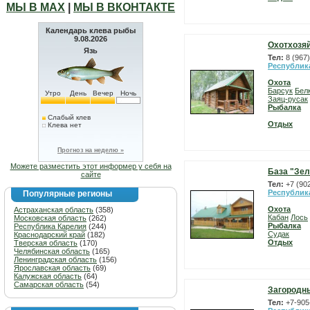
МЫ В МАХ
|
МЫ В ВКОНТАКТЕ
Календарь клева рыбы
9.08.2026
Охотхозяй
Язь
Тел:
8 (967
Республик
Охота
Барсук
Бел
Утро
День
Вечер
Ночь
Заяц-русак
Рыбалка
Слабый клев
Отдых
Клева нет
Прогноз на неделю »
Можете разместить этот информер у себя на
База "Зе
сайте
Тел:
+7 (90
Республик
Популярные регионы
Охота
Астраханская область
(358)
Кабан
Лось
Московская область
(262)
Рыбалка
Республика Карелия
(244)
Судак
Краснодарский край
(182)
Отдых
Тверская область
(170)
Челябинская область
(165)
Ленинградская область
(156)
Ярославская область
(69)
Калужская область
(64)
Самарская область
(54)
Загородны
Тел:
+7-905