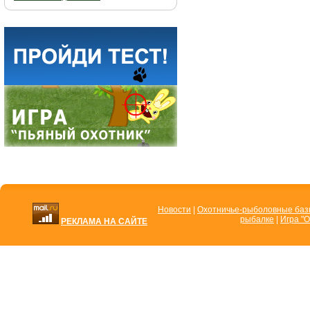
Новости
|
Охотничье-рыболовные ба
рыбалке
|
Игра "О
РЕКЛАМА НА САЙТЕ