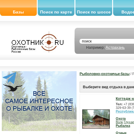
Базы
Поиск по карте
Поиск по шоссе
Водо
Астрахань
Например:
Рыболовно-охотничьи базы
/ 
Выберите вид отдыха в дан
Коттедж н
Тел:
+7 (83
329-63-39 (
Республик
Охота
Волк
Глуха
Рыбалка
Отдых