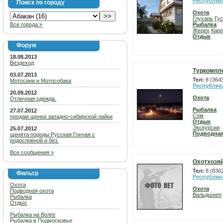
Республик
Поиск по городу
Охота
Глухарь
Гу
Все города »
Рыбалка
Жерех
Карп
Отдых
Форум
18.08.2013
Вездеход
Туркомпл
03.07.2013
Тел:
8 (3643
Мотосани и Мотособака
Республик
20.09.2012
Охота
Отличная одежда.
Рыбалка
27.07.2012
Сом
продам щенка западно-сибирской лайки
Отдых
Экскурсии
25.07.2012
Подводная
щенята породы Русская Гончая с
родословной и без.
Все сообщения »
Охотхозяй
Тел:
8 (836
Фильтр
Республик
Охота
Охота
Подводная охота
Вальдшнеп
Рыбалка
Отдых
Рыбалка на Волге
Рыбалка в Подмосковье