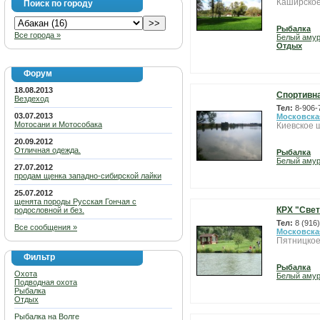
Каширское
Поиск по городу
Рыбалка
Все города »
Белый аму
Отдых
Форум
18.08.2013
Спортивна
Вездеход
Тел:
8-906-
03.07.2013
Московска
Мотосани и Мотособака
Киевское 
20.09.2012
Отличная одежда.
Рыбалка
Белый аму
27.07.2012
продам щенка западно-сибирской лайки
25.07.2012
щенята породы Русская Гончая с
КРХ "Све
родословной и без.
Тел:
8 (916
Все сообщения »
Московска
Пятницкое
Фильтр
Рыбалка
Охота
Белый аму
Подводная охота
Рыбалка
Отдых
Рыбалка на Волге