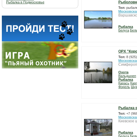
Рыболовн
Рыбалка в Подмосковье
Тел:
рыбалк
Московска
Варшавско
Рыбалка
Белуга
Бел
ОРХ "Кор
Тел:
8 (925
Московска
Симфероп
Охота
Вальдшнеп
Рыбалка
Карась
Карп
Форель
Щу
Рыбалка в
Тел:
+7 (96
Московска
Киевское 
Рыбалка
Белуга
Бел