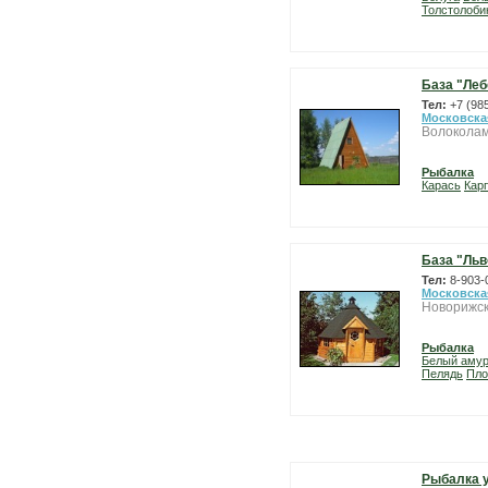
Толстолоби
База "Леб
Тел:
+7 (98
Московска
Волоколам
Рыбалка
Карась
Карп
База "Льв
Тел:
8-903-
Московска
Новорижск
Рыбалка
Белый аму
Пелядь
Пло
Рыбалка 