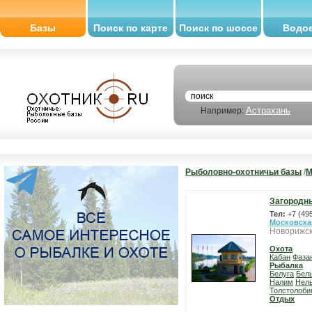
Базы
Поиск по карте
Поиск по шоссе
Водо
Астрахань
Например:
Рыболовно-охотничьи базы
/
М
Загородн
Тел:
+7 (49
Московска
Новорижск
Охота
Кабан
Фаза
Рыбалка
Белуга
Бел
Налим
Нел
Толстолоби
Отдых