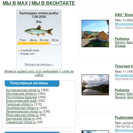
МЫ В МАХ
|
МЫ В ВКОНТАКТЕ
Календарь клева рыбы
КФХ "Воз
7.08.2026
Тел:
8 (495
Язь
Московска
Ярославск
Рыбалка
Утро
День
Вечер
Ночь
Карась
Карп
Отдых
Слабый клев
Клева нет
Прогноз на неделю »
Платная р
Можете разместить этот информер у себя на
Тел:
+7 (49
сайте
Московска
Щелковско
Популярные регионы
Астраханская область
(358)
Рыбалка
Московская область
(262)
Карась
Карп
Республика Карелия
(244)
Форель
Щу
Краснодарский край
(182)
Тверская область
(170)
Челябинская область
(165)
Ленинградская область
(156)
Ярославская область
(69)
Рыболовн
Калужская область
(64)
Самарская область
(54)
Тел:
рыбалк
760-52-63, 
Московска