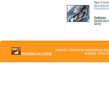
Тел:
8 (915
Московска
Каширское
Рыбалка
Белый аму
Щука
Новости
|
Охотничье-рыболовные ба
рыбалке
|
Игра "О
РЕКЛАМА НА САЙТЕ