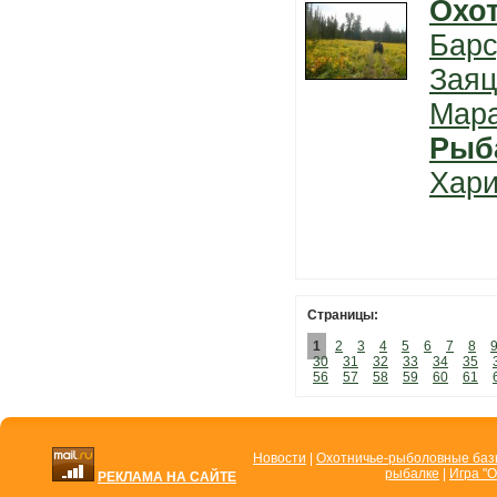
Охо
Барс
Заяц
Мар
Рыб
Хари
Страницы:
1
2
3
4
5
6
7
8
30
31
32
33
34
35
56
57
58
59
60
61
Новости
|
Охотничье-рыболовные ба
рыбалке
|
Игра "О
РЕКЛАМА НА САЙТЕ