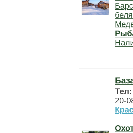
Барс
беля
Мед
Рыб
Нал
Баз
Тел
20-0
Кра
Охо