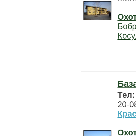
Охо
Боб
Косу
Баз
Тел
20-0
Кра
Охо