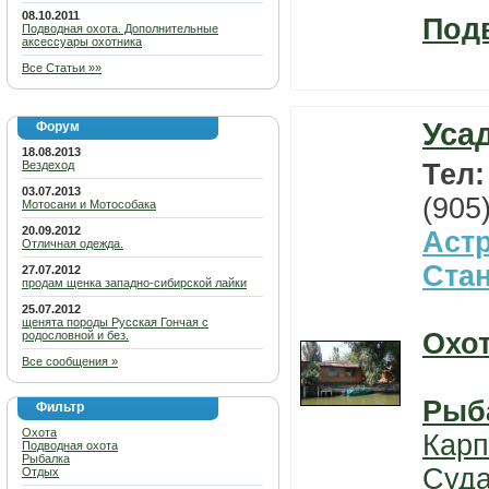
08.10.2011
Под
Подводная охота. Дополнительные
аксессуары охотника
Все Статьи »»
Уса
Форум
18.08.2013
Вездеход
Тел
03.07.2013
(905
Мотосани и Мотособака
20.09.2012
Астр
Отличная одежда.
Ста
27.07.2012
продам щенка западно-сибирской лайки
25.07.2012
щенята породы Русская Гончая с
Охо
родословной и без.
Все сообщения »
Рыб
Фильтр
Охота
Карп
Подводная охота
Рыбалка
Суда
Отдых