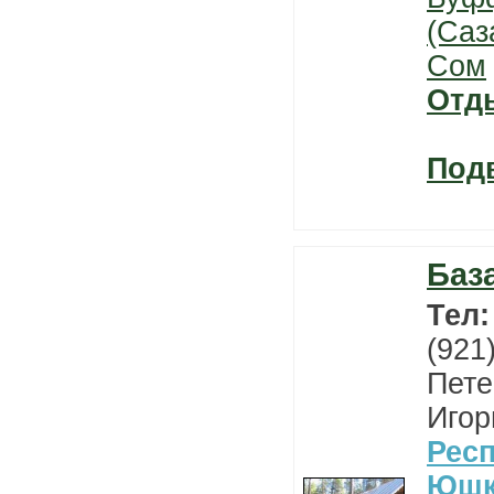
(Саз
Сом
Отд
Под
Баз
Тел
(921
Пете
Игор
Рес
Юшк