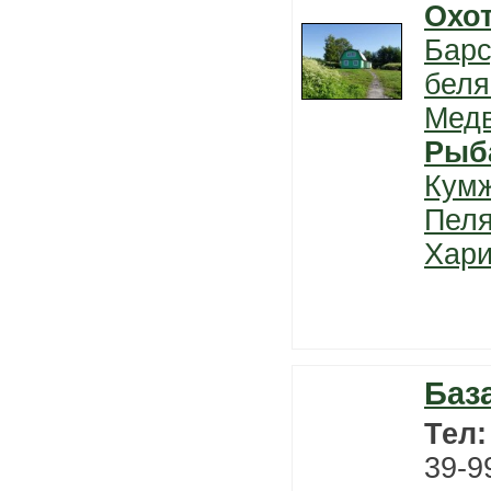
Охо
Барс
беля
Мед
Рыб
Кум
Пел
Хари
Баз
Тел
39-9