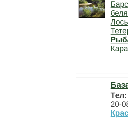
Барс
беля
Лось
Тете
Рыб
Кара
Баз
Тел
20-0
Кра