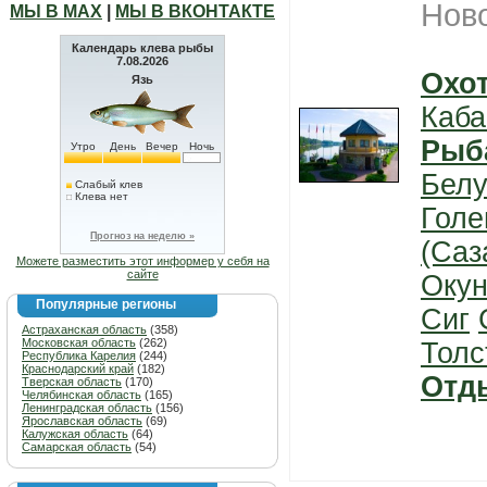
Нов
МЫ В МАХ
|
МЫ В ВКОНТАКТЕ
Календарь клева рыбы
7.08.2026
Охо
Язь
Каба
Рыб
Утро
День
Вечер
Ночь
Белу
Слабый клев
Клева нет
Голе
Прогноз на неделю »
(Саз
Можете разместить этот информер у себя на
сайте
Окун
Популярные регионы
Сиг
Астраханская область
(358)
Московская область
(262)
Толс
Республика Карелия
(244)
Краснодарский край
(182)
Отд
Тверская область
(170)
Челябинская область
(165)
Ленинградская область
(156)
Ярославская область
(69)
Калужская область
(64)
Самарская область
(54)