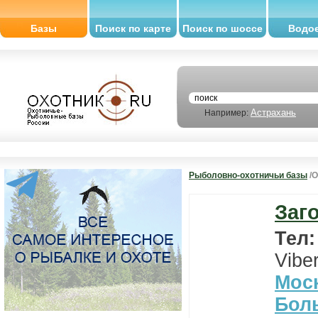
Базы
Поиск по карте
Поиск по шоссе
Водо
Астрахань
Например:
Рыболовно-охотничьи базы
/О
Заг
Тел
Vibe
Мос
Бол