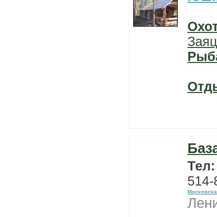
Охо
Заяц
Рыб
Отд
Баз
Тел
514-
Московска
Лени