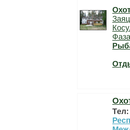
Охо
Заяц
Косу
Фаз
Рыб
Отд
Охот
Тел
Рес
Меж