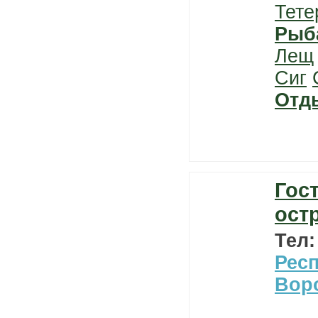
Тете
Рыб
Лещ
Сиг
Отд
Гос
ост
Тел
Рес
Вор