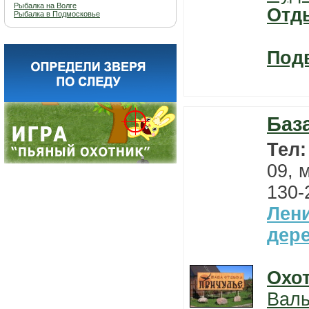
Рыбалка на Волге
Отд
Рыбалка в Подмосковье
Под
Баз
Тел
09, 
130-
Лен
дер
Охо
Вал