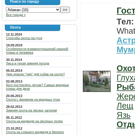
Поиск по городу
Гос
Все города »
Тел
Охота
What
12.11.2024
Астр
Способы охоты на гуся
19.09.2019
Мум
Особенности взаимоотношений хищной
птицы и человека
30.11.2014
Лиса и тихая зимняя погода
Охо
05.02.2014
Чем опасен "чир" для собак на охоте?
Глух
02.08.2013
Рыб
Кого пострелять летом? Самые вредные
птицы для дичи
Жер
20.06.2013
Охота с филином на вредных птиц
Лещ
28.02.2013
Зимняя охота на лисицу загоном
Язь
05.11.2012
Охота на медведя на овсяных полях
Отд
23.10.2012
Охота на спящего медведя в берлоге