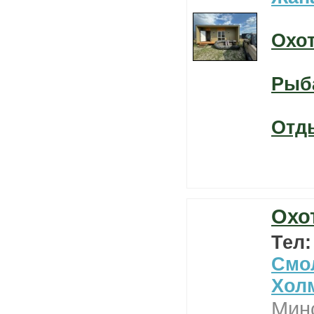
Охо
Рыб
Отд
Охо
Тел
Смо
Хол
Мин