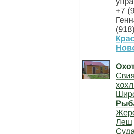
упра
+7 (
Генн
(918
Кра
Нов
Охо
Свия
хохл
Шир
Рыб
Жер
Лещ
Суда