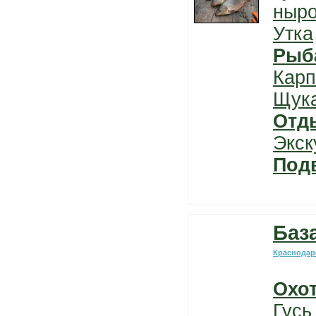
ныро
Утка
Рыб
Карп
Щук
Отд
Экск
Под
Баз
Краснодар
Охо
Гусь