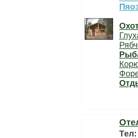
Пяо
Охо
Глух
Рябч
Рыб
Кор
Фор
Отд
Оте
Тел