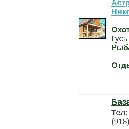
Астр
Ник
Охо
Гусь
Рыб
Отд
Баз
Тел
(918