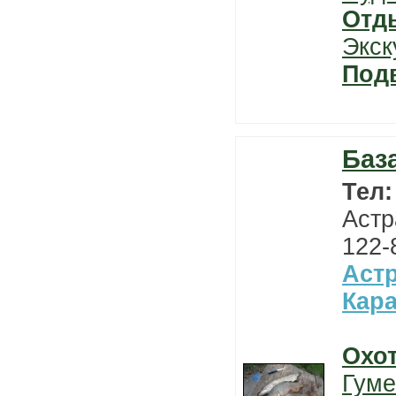
Отд
Экск
Под
Баз
Тел
Астр
122-
Астр
Кар
Охо
Гуме