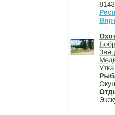
8143
Рес
Вяр
Охо
Боб
Заяц
Мед
Утка
Рыб
Окун
Отд
Экск