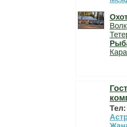
Охо
Волк
Тете
Рыб
Кара
Гос
ком
Тел
Астр
Жан