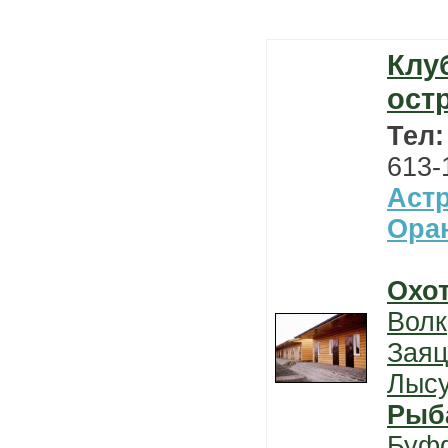
Клу
ост
Тел
613-
Астр
Ора
Охо
Волк
Заяц
Лыс
Рыб
Буф