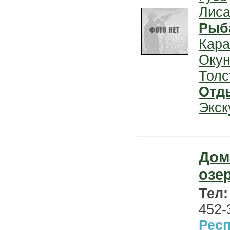
Лис
Рыб
Кара
Окун
Толс
Отд
Экск
Дом
озе
Тел
452-
Рес