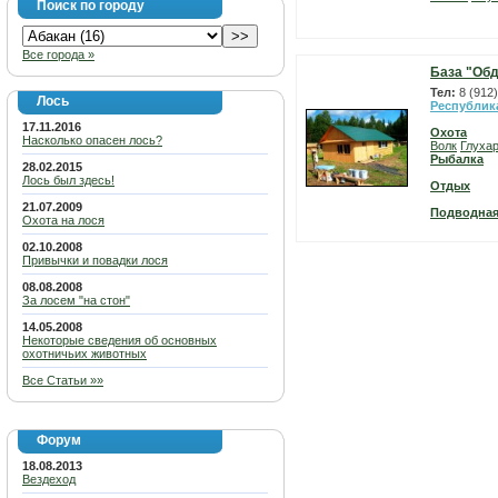
Поиск по городу
Все города »
База "Об
Тел:
8 (912)
Лось
Республик
17.11.2016
Охота
Насколько опасен лось?
Волк
Глуха
Рыбалка
28.02.2015
Лось был здесь!
Отдых
21.07.2009
Подводная
Охота на лося
02.10.2008
Привычки и повадки лося
08.08.2008
За лосем "на стон"
14.05.2008
Некоторые сведения об основных
охотничьих животных
Все Статьи »»
Форум
18.08.2013
Вездеход