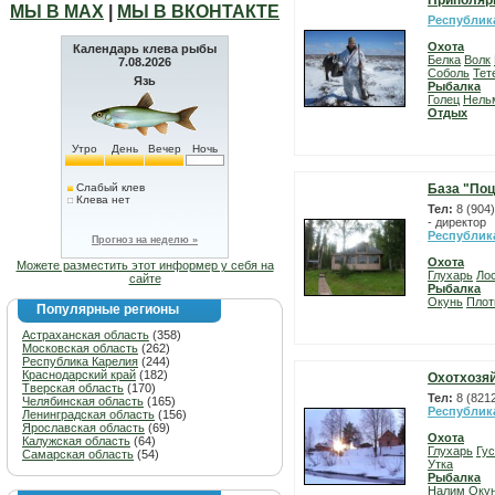
Приполяр
МЫ В МАХ
|
МЫ В ВКОНТАКТЕ
Республик
Охота
Календарь клева рыбы
Белка
Волк
7.08.2026
Соболь
Тет
Язь
Рыбалка
Голец
Нель
Отдых
Утро
День
Вечер
Ночь
Слабый клев
База "По
Клева нет
Тел:
8 (904
- директор
Республик
Прогноз на неделю »
Охота
Можете разместить этот информер у себя на
Глухарь
Ло
сайте
Рыбалка
Окунь
Плот
Популярные регионы
Астраханская область
(358)
Московская область
(262)
Республика Карелия
(244)
Краснодарский край
(182)
Охотхозяй
Тверская область
(170)
Тел:
8 (821
Челябинская область
(165)
Республик
Ленинградская область
(156)
Ярославская область
(69)
Охота
Калужская область
(64)
Глухарь
Гу
Самарская область
(54)
Утка
Рыбалка
Налим
Оку