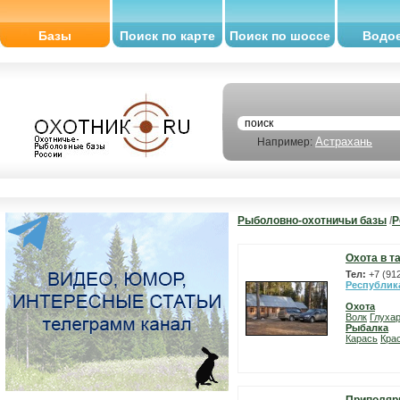
Базы
Поиск по карте
Поиск по шоссе
Водо
Астрахань
Например:
Рыболовно-охотничьи базы
/
Р
Охота в т
Тел:
+7 (91
Республик
Охота
Волк
Глуха
Рыбалка
Карась
Кра