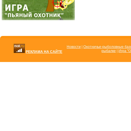
Новости
|
Охотничье-рыболовные ба
рыбалке
|
Игра "О
РЕКЛАМА НА САЙТЕ