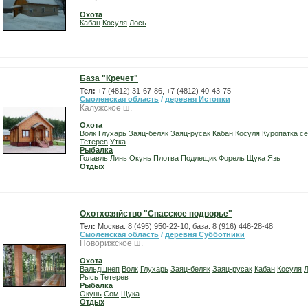
Охота
Кабан
Косуля
Лось
База "Кречет"
Тел:
+7 (4812) 31-67-86, +7 (4812) 40-43-75
Смоленская область
/
деревня Истопки
Калужское ш.
Охота
Волк
Глухарь
Заяц-беляк
Заяц-русак
Кабан
Косуля
Куропатка с
Тетерев
Утка
Рыбалка
Голавль
Линь
Окунь
Плотва
Подлещик
Форель
Щука
Язь
Отдых
Охотхозяйство "Спасское подворье"
Тел:
Москва: 8 (495) 950-22-10, база: 8 (916) 446-28-48
Смоленская область
/
деревня Субботники
Новорижское ш.
Охота
Вальдшнеп
Волк
Глухарь
Заяц-беляк
Заяц-русак
Кабан
Косуля
Рысь
Тетерев
Рыбалка
Окунь
Сом
Щука
Отдых