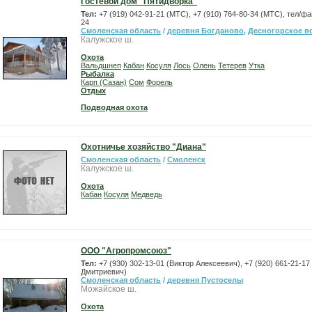
Гостевой дом "Пятидворка"
Тел:
+7 (919) 042-91-21 (МТС), +7 (910) 764-80-34 (МТС), тел/фа
24
Смоленская область
/
деревня Богданово
,
Десногорское 
Калужское ш.
Охота
Вальдшнеп
Кабан
Косуля
Лось
Олень
Тетерев
Утка
Рыбалка
Карп (Сазан)
Сом
Форель
Отдых
Подводная охота
Охотничье хозяйство "Диана"
Смоленская область
/
Смоленск
Калужское ш.
Охота
Кабан
Косуля
Медведь
ООО "Агропромсоюз"
Тел:
+7 (930) 302-13-01 (Виктор Алексеевич), +7 (920) 661-21-1
Дмитриевич)
Смоленская область
/
деревня Пустоселы
Можайское ш.
Охота