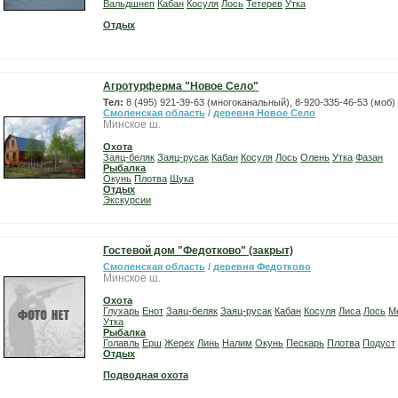
Вальдшнеп
Кабан
Косуля
Лось
Тетерев
Утка
Отдых
Агротурферма "Новое Село"
Тел:
8 (495) 921-39-63 (многоканальный), 8-920-335-46-53 (моб)
Смоленская область
/
деревня Новое Село
Минское ш.
Охота
Заяц-беляк
Заяц-русак
Кабан
Косуля
Лось
Олень
Утка
Фазан
Рыбалка
Окунь
Плотва
Щука
Отдых
Экскурсии
Гостевой дом "Федотково" (закрыт)
Смоленская область
/
деревня Федотково
Минское ш.
Охота
Глухарь
Енот
Заяц-беляк
Заяц-русак
Кабан
Косуля
Лиса
Лось
М
Утка
Рыбалка
Голавль
Ерш
Жерех
Линь
Налим
Окунь
Пескарь
Плотва
Подуст
Отдых
Подводная охота