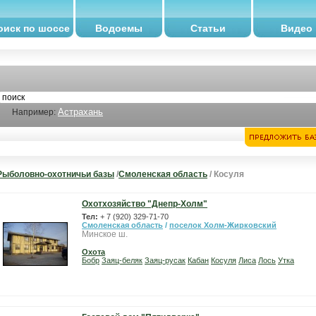
оиск по шоссе
Водоемы
Статьи
Видео
Астрахань
Например:
Рыболовно-охотничьи базы
/
Смоленская область
/ Косуля
Охотхозяйство "Днепр-Холм"
Тел:
+ 7 (920) 329-71-70
Смоленская область
/
поселок Холм-Жирковский
Минское ш.
Охота
Бобр
Заяц-беляк
Заяц-русак
Кабан
Косуля
Лиса
Лось
Утка