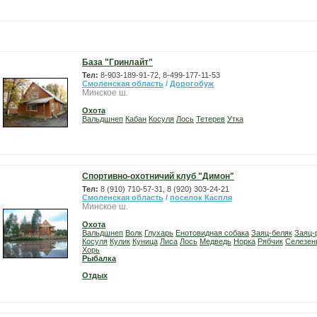
База "Гринлайт"
Тел:
8-903-189-91-72, 8-499-177-11-53
Смоленская область
/
Дорогобуж
Минское ш.
Охота
Вальдшнеп
Кабан
Косуля
Лось
Тетерев
Утка
Спортивно-охотничий клуб "Димон"
Тел:
8 (910) 710-57-31, 8 (920) 303-24-21
Смоленская область
/
поселок Каспля
Минское ш.
Охота
Вальдшнеп
Волк
Глухарь
Енотовидная собака
Заяц-беляк
Заяц-
Косуля
Кулик
Куница
Лиса
Лось
Медведь
Норка
Рябчик
Селезен
Хорь
Рыбалка
Отдых