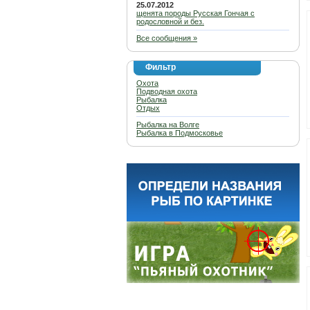
25.07.2012
щенята породы Русская Гончая с
родословной и без.
Все сообщения »
Фильтр
Охота
Подводная охота
Рыбалка
Отдых
Рыбалка на Волге
Рыбалка в Подмосковье