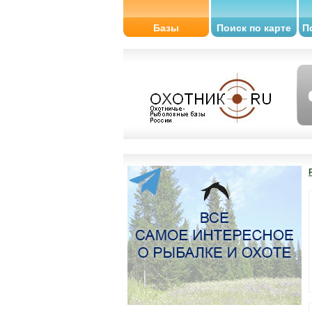
Базы
Поиск по карте
П