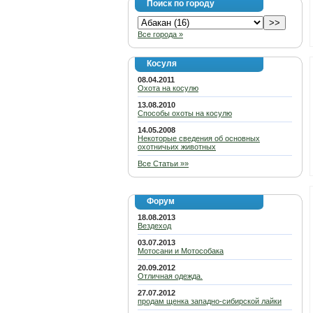
Поиск по городу
Все города »
Косуля
08.04.2011
Охота на косулю
13.08.2010
Способы охоты на косулю
14.05.2008
Некоторые сведения об основных
охотничьих животных
Все Статьи »»
Форум
18.08.2013
Вездеход
03.07.2013
Мотосани и Мотособака
20.09.2012
Отличная одежда.
27.07.2012
продам щенка западно-сибирской лайки