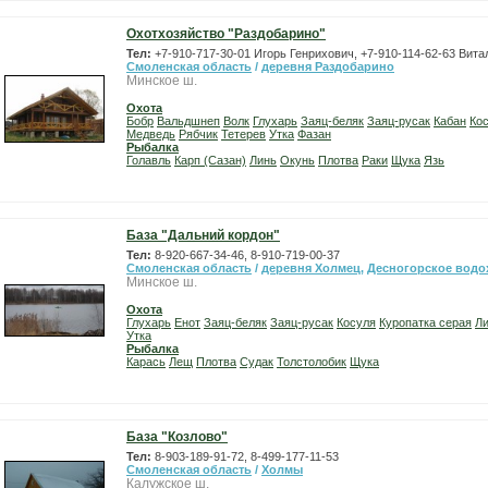
Охотхозяйство "Раздобарино"
Тел:
+7-910-717-30-01 Игорь Генрихович, +7-910-114-62-63 Вит
Смоленская область
/
деревня Раздобарино
Минское ш.
Охота
Бобр
Вальдшнеп
Волк
Глухарь
Заяц-беляк
Заяц-русак
Кабан
Ко
Медведь
Рябчик
Тетерев
Утка
Фазан
Рыбалка
Голавль
Карп (Сазан)
Линь
Окунь
Плотва
Раки
Щука
Язь
База "Дальний кордон"
Тел:
8-920-667-34-46, 8-910-719-00-37
Смоленская область
/
деревня Холмец
,
Десногорское вод
Минское ш.
Охота
Глухарь
Енот
Заяц-беляк
Заяц-русак
Косуля
Куропатка серая
Л
Утка
Рыбалка
Карась
Лещ
Плотва
Судак
Толстолобик
Щука
База "Козлово"
Тел:
8-903-189-91-72, 8-499-177-11-53
Смоленская область
/
Холмы
Калужское ш.