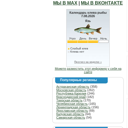
МЫ В МАХ
|
МЫ В ВКОНТАКТЕ
Календарь клева рыбы
7.08.2026
Язь
Утро
День
Вечер
Ночь
Слабый клев
Клева нет
Прогноз на неделю »
Можете разместить этот информер у себя на
сайте
Популярные регионы
Астраханская область
(358)
Московская область
(262)
Республика Карелия
(244)
Краснодарский край
(182)
Тверская область
(170)
Челябинская область
(165)
Ленинградская область
(156)
Ярославская область
(69)
Калужская область
(64)
Самарская область
(54)