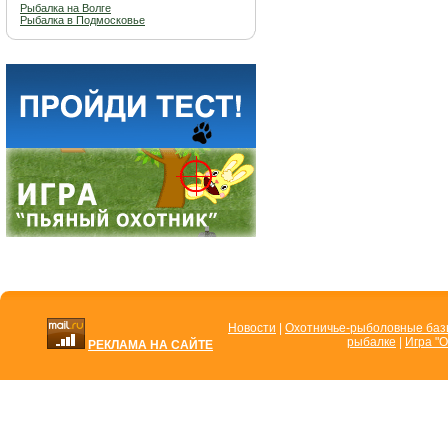
Рыбалка на Волге
Рыбалка в Подмосковье
Новости
|
Охотничье-рыболовные ба
рыбалке
|
Игра "О
РЕКЛАМА НА САЙТЕ