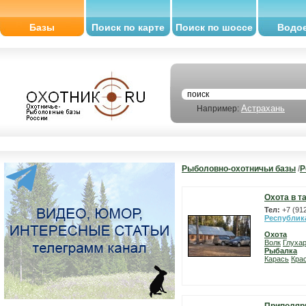
Базы
Поиск по карте
Поиск по шоссе
Водо
Астрахань
Например:
Рыболовно-охотничьи базы
/
Р
Охота в т
Тел:
+7 (91
Республик
Охота
Волк
Глуха
Рыбалка
Карась
Кра