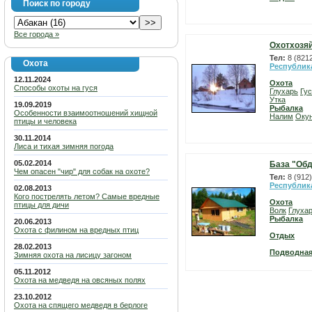
Поиск по городу
Все города »
Охотхозяй
Тел:
8 (821
Охота
Республик
12.11.2024
Охота
Способы охоты на гуся
Глухарь
Гу
Утка
19.09.2019
Рыбалка
Особенности взаимоотношений хищной
Налим
Оку
птицы и человека
30.11.2014
Лиса и тихая зимняя погода
05.02.2014
База "Об
Чем опасен "чир" для собак на охоте?
Тел:
8 (912)
Республик
02.08.2013
Кого пострелять летом? Самые вредные
Охота
птицы для дичи
Волк
Глуха
Рыбалка
20.06.2013
Охота с филином на вредных птиц
Отдых
28.02.2013
Подводная
Зимняя охота на лисицу загоном
05.11.2012
Охота на медведя на овсяных полях
23.10.2012
Охота на спящего медведя в берлоге