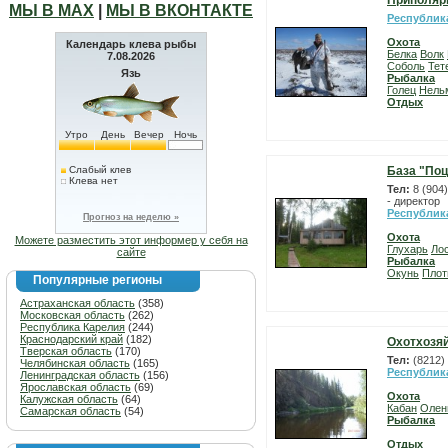
Приполяр
МЫ В МАХ
|
МЫ В ВКОНТАКТЕ
Республик
Охота
Календарь клева рыбы
Белка
Волк
7.08.2026
Соболь
Тет
Язь
Рыбалка
Голец
Нель
Отдых
Утро
День
Вечер
Ночь
Слабый клев
База "По
Клева нет
Тел:
8 (904
- директор
Республик
Прогноз на неделю »
Охота
Можете разместить этот информер у себя на
Глухарь
Ло
сайте
Рыбалка
Окунь
Плот
Популярные регионы
Астраханская область
(358)
Московская область
(262)
Республика Карелия
(244)
Краснодарский край
(182)
Охотхозяй
Тверская область
(170)
Тел:
(8212)
Челябинская область
(165)
Республик
Ленинградская область
(156)
Ярославская область
(69)
Охота
Калужская область
(64)
Кабан
Олен
Самарская область
(54)
Рыбалка
Отдых