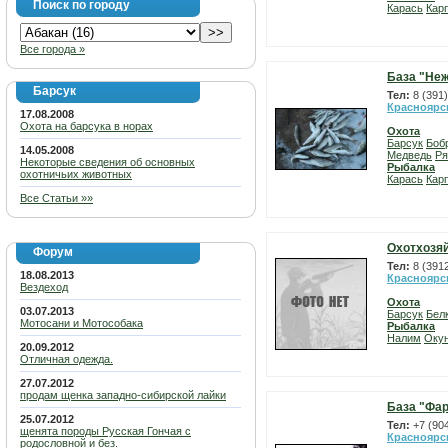
Поиск по городу
Карась
Карп
Все города »
База "Не
Барсук
Тел:
8 (391
Красноярс
17.08.2008
Охота на барсука в норах
Охота
Барсук
Боб
14.05.2008
Медведь
Ря
Некоторые сведения об основных
Рыбалка
охотничьих животных
Карась
Карп
Все Статьи »»
Охотхозя
Форум
Тел:
8 (391
18.08.2013
Красноярс
Вездеход
Охота
03.07.2013
Барсук
Бел
Мотосани и Мотособака
Рыбалка
Налим
Оку
20.09.2012
Отличная одежда.
27.07.2012
продам щенка западно-сибирской лайки
База "Фар
25.07.2012
Тел:
+7 (90
щенята породы Русская Гончая с
Красноярс
родословной и без.