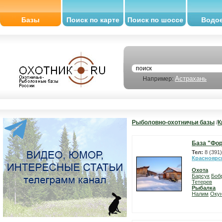
Базы
Поиск по карте
Поиск по шоссе
Водо
Астрахань
Например:
Рыболовно-охотничьи базы
/
К
База "Фор
Тел:
8 (391
Красноярс
Охота
Барсук
Боб
Тетерев
Рыбалка
Налим
Оку