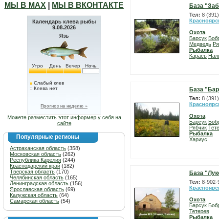
МЫ В МАХ
|
МЫ В ВКОНТАКТЕ
База "Заб
Тел:
8 (391
Красноярс
Календарь клева рыбы
9.08.2026
Охота
Язь
Барсук
Боб
Медведь
Ря
Рыбалка
Карась
Нал
Утро
День
Вечер
Ночь
Слабый клев
Клева нет
База "Бар
Тел:
8 (391
Красноярс
Прогноз на неделю »
Охота
Можете разместить этот информер у себя на
Барсук
Боб
сайте
Рябчик
Тет
Рыбалка
Популярные регионы
Хариус
Астраханская область
(358)
Московская область
(262)
Республика Карелия
(244)
Краснодарский край
(182)
Тверская область
(170)
База "Лу
Челябинская область
(165)
Тел:
8-902-
Ленинградская область
(156)
Красноярс
Ярославская область
(69)
Калужская область
(64)
Охота
Самарская область
(54)
Барсук
Боб
Тетерев
Рыбалка