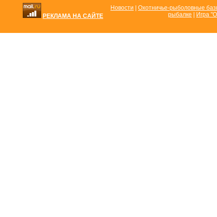
Новости
|
Охотничье-рыболовные ба
рыбалке
|
Игра "О
РЕКЛАМА НА САЙТЕ