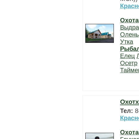
Красн
Охота
Выдра
Олень
Утка
Рыба
Елец
Осетр
Тайме
Охотх
Тел:
8
Красн
Охота