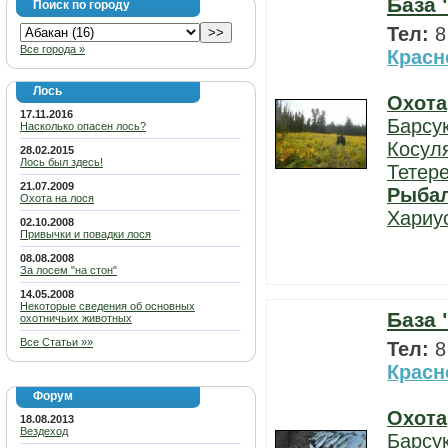
База 
Поиск по городу
Тел:
8
Все города »
Красн
Лось
Охота
17.11.2016
Барсу
Насколько опасен лось?
Косул
28.02.2015
Лось был здесь!
Тетер
21.07.2009
Рыба
Охота на лося
Хариу
02.10.2008
Привычки и повадки лося
08.08.2008
За лосем "на стон"
14.05.2008
Некоторые сведения об основных
База 
охотничьих животных
Все Статьи »»
Тел:
8
Красн
Форум
Охота
18.08.2013
Вездеход
Барсу