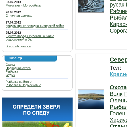
03.07.2013
русак
Мотосани и Мотособака
Рябчи
20.09.2012
Отличная одежда.
Рыба
27.07.2012
Карас
продам щенка западно-сибирской лайки
Сорог
25.07.2012
щенята породы Русская Гончая с
родословной и без.
Все сообщения »
Фильтр
Севе
Охота
Тел:
+
Подводная охота
Рыбалка
Красн
Отдых
Рыбалка на Волге
Рыбалка в Подмосковье
Охота
Волк
Олень
Рыба
Голец
Хариу
Отды