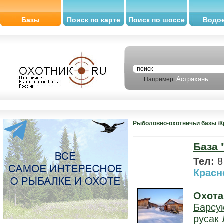
Базы
Поиск по карте
Поиск по шоссе
Водо
Астрахань
Например:
Рыболовно-охотничьи базы
/
К
База 
Тел:
8
Красн
Охота
Барсу
русак