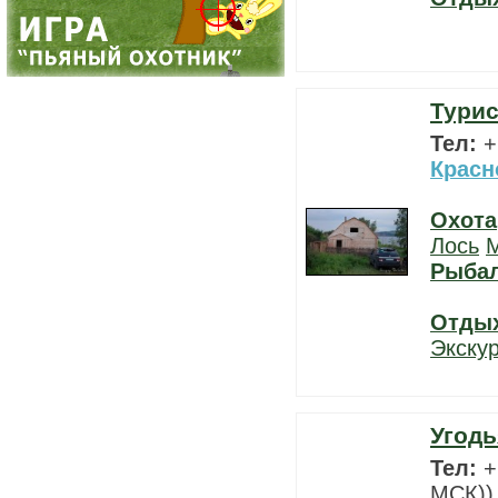
Турис
Тел:
+
Красн
Охота
Лось
Рыба
Отды
Экску
Угодь
Тел:
+
МСК))