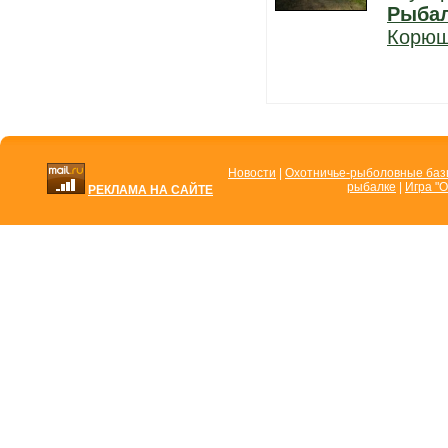
Рыба
Корюш
Новости
|
Охотничье-рыболовные ба
рыбалке
|
Игра "О
РЕКЛАМА НА САЙТЕ