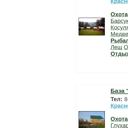
Красн
Охота
Барсу
Косул
Медве
Рыба
Лещ
О
Отды
База 
Тел:
8
Красн
Охота
Глуха