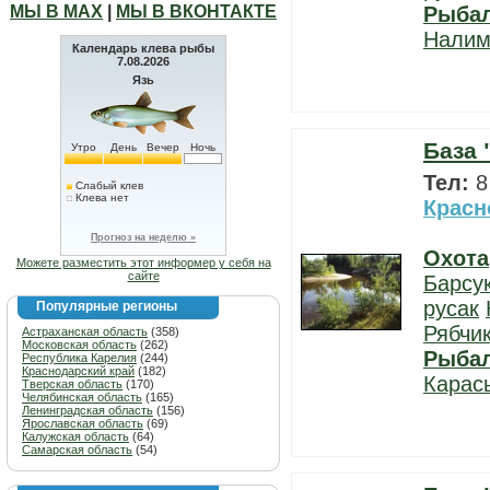
МЫ В МАХ
|
МЫ В ВКОНТАКТЕ
Рыба
Нали
Календарь клева рыбы
7.08.2026
Язь
База 
Утро
День
Вечер
Ночь
Тел:
8
Слабый клев
Клева нет
Красн
Прогноз на неделю »
Охота
Можете разместить этот информер у себя на
сайте
Барсу
русак
Популярные регионы
Рябчи
Астраханская область
(358)
Московская область
(262)
Рыба
Республика Карелия
(244)
Краснодарский край
(182)
Карас
Тверская область
(170)
Челябинская область
(165)
Ленинградская область
(156)
Ярославская область
(69)
Калужская область
(64)
Самарская область
(54)