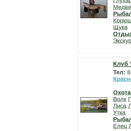
Глуха
Медве
Рыба
Корюш
Щука
Отды
Экску
Клуб 
Тел:
8
Красн
Охота
Волк
Лиса
Утка
Рыба
Елец