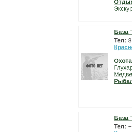
Отды
Экску
База
Тел:
8
Красн
Охота
Глуха
Медве
Рыба
База 
Тел:
+