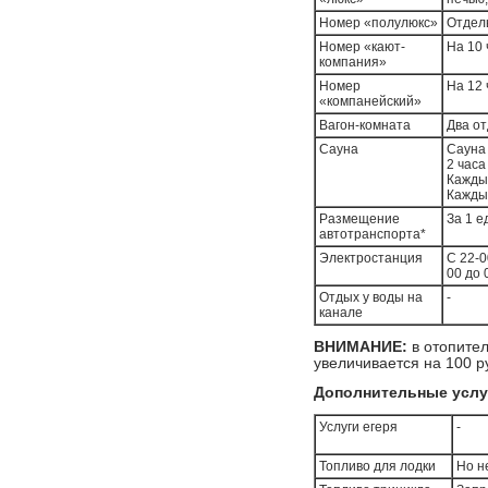
Номер «полулюкс»
Отдель
Номер «кают-
На 10 
компания»
Номер
На 12 
«компанейский»
Вагон-комната
Два о
Сауна
Сауна 
2 часа
Каждый
Каждый
Размещение
За 1 е
автотранспорта*
Электростанция
С 22-0
00 до 
Отдых у воды на
-
канале
ВНИМАНИЕ:
в отопите
увеличивается на 100 р
Дополнительные услу
Услуги егеря
-
Топливо для лодки
Но н