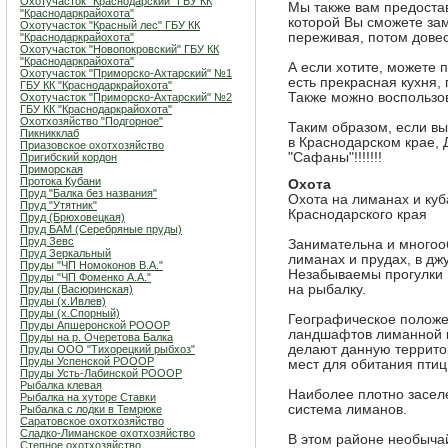
Охотучасток "Краснодарский" ГБУ КК
Мы также вам предоста
"Краснодаркрайохота"
которой Вы сможете зам
Охотучасток "Красный лес" ГБУ КК
переживая, потом довес
"Краснодаркрайохота"
Охотучасток "Новопокровский" ГБУ КК
"Краснодаркрайохота"
А если хотите, можете 
Охотучасток "Приморско-Ахтарский" №1
есть прекрасная кухня,
ГБУ КК "Краснодаркрайохота"
Также можно воспользо
Охотучасток "Приморско-Ахтарский" №2
ГБУ КК "Краснодаркрайохота"
Охотхозяйство "Подгорное"
Таким образом, если в
Пикникклаб
в Краснодарском крае
Приазовское охотхозяйство
"Сафаны"!!!!!!!
Пригибский кордон
Приморская
Протока Кубани
Охота
Пруд "Балка без названия"
Охота на лиманах и куб
Пруд "Утятник"
Краснодарского края
Пруд (Брюховецкая)
Пруд БАМ (Серебряные пруды)
Пруд Зевс
Занимательна и многоо
Пруд Зеркальный
лиманах и прудах, в дж
Пруды "ЧП Номоконов В.А."
Незабываемы прогулки 
Пруды "ЧП Фоменко А.А."
на рыбалку.
Пруды (Васюринская)
Пруды (х.Ивлев)
Пруды (х.Спорный)
Географическое положе
Пруды Апшеронской РОООР
ландшафтов лиманной и
Пруды на р. Очеретова Балка
делают данную террито
Пруды ООО "Тихорецкий рыбхоз"
Пруды Успенской РОООР
мест для обитания птиц
Пруды Усть-Лабинской РОООР
Рыбалка клевая
Наиболее плотно засел
Рыбалка на хуторе Ставки
система лиманов.
Рыбалка с лодки в Темрюке
Саратовское охотхозяйство
Сладко-Лиманское охотхозяйство
В этом районе необыча
Степное охотхозяйство