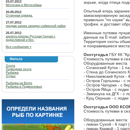
03.07.2013
зорьке, когда птица по
Мотосани и Мотособака
Опытный егерь заранее
20.09.2012
замаскированную засидк
Отличная одежда.
правильно "по науке" в
27.07.2012
трофеи, и доставит обр
продам щенка западно-сибирской лайки
Именные путевки лучше
25.07.2012
щенята породы Русская Гончая с
данные на E-mail: safan
родословной и без.
Территория охоты обши
и понравившиеся места
Все сообщения »
Охотугодья
ГБУ КК "Кр
Фильтр
Стоимость путевки в сез
Оборудованные места:
Охота
- Сочинский Куток - 1 па
Подводная охота
- Стена до Сочинского Ку
Рыбалка
Отдых
- Николаевский Куток - 4
- Остров Горпынкы - с л
Рыбалка на Волге
- Остров Чапурки - с бер
Рыбалка в Подмосковье
- Остров Яйца - с лодки 
- Замануха на ДГК - с ло
- Кущ Окуньки - с лодки 
Охотугодья ООО КСО
Стоимость путевки в сез
Оборудованные места:
- лиман Сухой - 6 парт (
- лиман Кривой - 1 парта