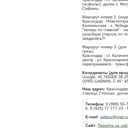
(асфальт), далее х. Мог
Сафаны.
Маршрут номер 2: (над
Краснодар - Новотиторав
Калининская - х. Лебед
"теперь по главной" - н
шлагбаум (пароль по те
заждались!!!
Маршрут номер 3: (для п
грязь).
Краснодар - ст. Калинин
центр - ул. Красноарме
перегружаемся - транс
Координаты (для про
Google: 45.765005 38.2
GPRS GARMIN: C 45° 45.
Наш адрес:
Краснодарс
станица Степная, уроч
Телефон:
8 (988) 55-7
6, 8 (925) 77-777-23 -
E-mail:
safanu@mail.r
Сайт:
Перейти на сай