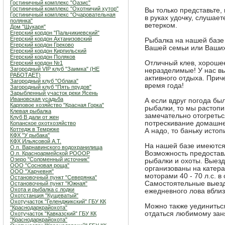
Гостиничный комплекс "Оазис"
Гостиничный комплекс "Охотничий хутор"
Вы только представьте, 
Гостиничный комплекс "Очаровательная
в руках удочку, слушае
полянка"
ветерком.
Дом "Щукаря"
Егерский кордон "Пальчикиевский"
Егерский кордон Ахтанизовский
Рыбалка на нашей базе
Егерский кордон Греково
Вашей семьи или Ваших
Егерский кордон Кирпильский
Егерский кордон Поляков
Отличный клев, хорошее
Егерский кордон №1
Загородный VIP клуб "Заимка" (НЕ
неразделимые! У нас в
РАБОТАЕТ)
активного отдыха. Прич
Загородный клуб "Облака"
время года!
Загородный клуб "Пять прудов"
Зарыбленный участок реки Ясень
Ивановская усадьба
А если вдруг погода бы
Карповое хозяйство "Красная Горка"
рыбалки, то мы растопи
Клевая рыбалка
замечательно отогреться
Клуб В дали от жен
потрескивание домашне
Копанское охотхозяйство
Коттедж в Темрюке
А надо, то баньку истоп
КФХ "У рыбака"
КФХ Ильясовой А.Т.
На нашей базе имеются 
О.п. Варнавинского водохранилища
Возможность предостав
О.п. Красноармейской РОООР
Озеро "Соломенный источник"
рыбалки и охоты. Выез
ООО "Сосновая роща"
организованы на катерах
ООО "Харчевня"
моторами 40 - 70 л.с. в 
Остановочный пункт "Северянка"
Самостоятельные выезды
Остановочный пункт "Южная"
Охота и рыбалка с лодки
ежедневного лова вблиз
Охотстанция "Кущеватый"
Охотучасток "Геленджикский" ГБУ КК
Можно также уединиться 
"Краснодаркрайохота"
отдаться любимому зан
Охотучасток "Кавказский" ГБУ КК
"Краснодаркрайохота"