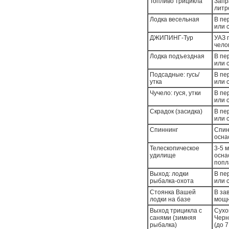
Топливо трицикла
Запр
литр
Лодка весельная
В пе
или 
ДЖИПИНГ-Тур
УАЗ 
чело
Лодка подъездная
В пе
или 
Подсадные: гусь/
В пе
утка
или 
Чучело: гуся, утки
В пе
или 
Скрадок (засидка)
В пе
или 
Спиннинг
Спин
осна
Телескопическое
3-5 
удилище
осна
попл
Выход: лодки
В пе
рыбалка-охота
или 
Стоянка Вашей
В за
лодки на базе
мощн
Выход трицикла с
Сухо
санями (зимняя
Черн
рыбалка)
(до 7