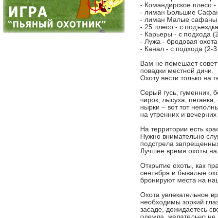
- Командирское плесо - 
- лиман Большие Сафаны
- лиман Малые сафаны -
- 25 плесо - с подъездка
- Карьеры - с подхода (2
- Лужа - бродовая охота 
- Канал - с подхода (2-3
Вам не помешает совет
повадки местной дичи.
Охоту вести только на 
Серый гусь, гуменник, б
чирок, лысуха, пеганка, 
нырки – вот тот непол
на утренних и вечерних 
На территории есть кр
Нужно внимательно слуш
подстрела запрещенных
Лучшее время охоты на 
Открытие охоты, как пр
сентября и бывалые охо
бронируют места на наш
Охота увлекательное в
необходимы зоркий глаз,
засаде, дожидаетесь с
одежда, желательно не