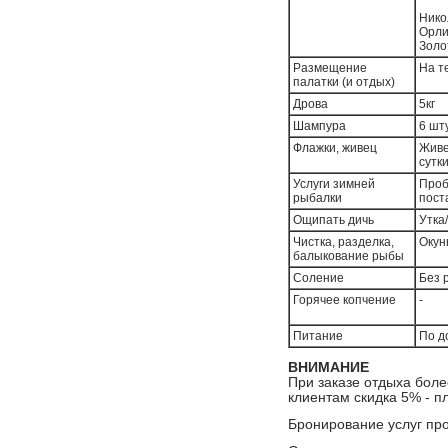
Нико
Орли
Золо
Размещение
На т
палатки (и отдых)
Дрова
5кг
Шампура
6 шт
Флажки, живец
Живе
сутк
Услуги зимней
Проб
рыбалки
пост
Ощипать дичь
Утка/
Чистка, разделка,
Окун
балыкование рыбы
Соление
Без 
Горячее копчение
-
Питание
По д
ВНИМАНИЕ
При заказе отдыха боле
клиентам скидка 5% - п
Бронирование услуг пр