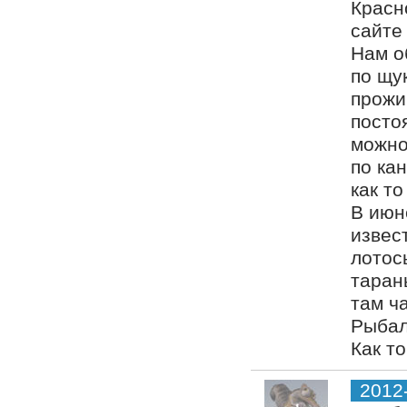
Красно
сайте 
Нам о
по щук
прожи
посто
можно
по ка
как то
В июн
извес
лотосы
таран
там ч
Рыбал
Как то
2012