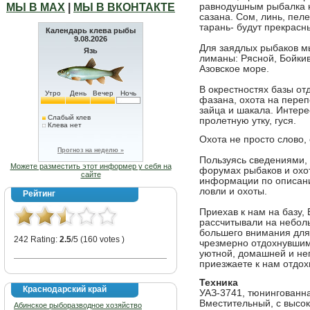
МЫ В МАХ
|
МЫ В ВКОНТАКТЕ
равнодушным рыбалка н
сазана. Сом, линь, пеле
тарань- будут прекрас
Календарь клева рыбы
9.08.2026
Для заядлых рыбаков м
Язь
лиманы: Рясной, Бойкив
Азовское море.
В окрестностях базы от
Утро
День
Вечер
Ночь
фазана, охота на перепе
зайца и шакала. Интере
Слабый клев
пролетную утку, гуся.
Клева нет
Охота не просто слово, 
Прогноз на неделю »
Пользуясь сведениями, 
Можете разместить этот информер у себя на
форумах рыбаков и охот
сайте
информации по описан
ловли и охоты.
Рейтинг
Приехав к нам на базу,
рассчитывали на небол
большего внимания для
242 Rating:
2.5
/5 (160 votes )
чрезмерно отдохнувшим
уютной, домашней и не
приезжаете к нам отдох
Техника
Краснодарский край
УАЗ-3741, тюнингованна
Вместительный, с высок
Абинское рыборазводное хозяйство