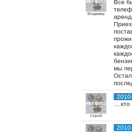
Все б
телеф
Владимир
аренда
Приех
поста
прожи
каждо
каждо
бензин
мы пе
Остал
после
2010
....кт
Сергей
2010