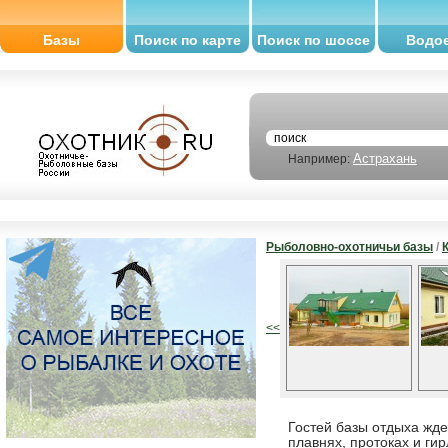
Базы
Поиск по карте
Поиск по шоссе
Водо
Астрахань
Например:
Рыболовно-охотничьи базы
/
<<
Гостей базы отдыха жде
плавнях, протоках и гир