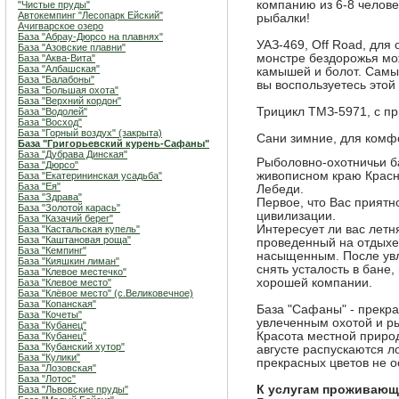
компанию из 6-8 челове
"Чистые пруды"
Автокемпинг "Лесопарк Ейский"
рыбалки!
Ачигварское озеро
База "Абрау-Дюрсо на плавнях"
УАЗ-469, Off Road, для
База "Азовские плавни"
монстре бездорожья мо
База "Аква-Вита"
База "Албашская"
камышей и болот. Самы
База "Балабоны"
вы воспользуетесь этой
База "Большая охота"
База "Верхний кордон"
Трицикл ТМЗ-5971, с п
База "Водолей"
База "Восход"
База "Горный воздух" (закрыта)
Сани зимние, для комф
База "Григорьевский курень-Сафаны"
База "Дубрава Динская"
Рыболовно-охотничьи б
База "Дюрсо"
живописном краю Красно
База "Екатерининская усадьба"
База "Ея"
Лебеди.
База "Здрава"
Первое, что Вас приятно
База "Золотой карась"
цивилизации.
База "Казачий берег"
Интересует ли вас летн
База "Кастальская купель"
База "Каштановая роща"
проведенный на отдыхе
База "Кемпинг"
насыщенным. После увл
База "Кияшкин лиман"
снять усталость в бане
База "Клевое местечко"
хорошей компании.
База "Клевое место"
База "Клёвое место" (с.Великовечное)
База "Копанская"
База "Сафаны" - прекра
База "Кочеты"
увлеченным охотой и ры
База "Кубанец"
Красота местной природ
База "Кубанец"
База "Кубанский хутор"
августе распускаются л
База "Кулики"
прекрасных цветов не о
База "Лозовская"
База "Лотос"
К услугам проживаю
База "Львовские пруды"