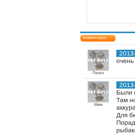
Комментарии
2013
очень
Палыч
2013
Были 
Там н
Иван
аккура
Для б
Порад
рыбак