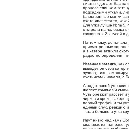
листвы сделает Вас наи
процесс слишком затян
подсадными утками, либ
(электронные манки за
охоте является то, как
Для утки лучше №№ 5, 4
отстрела на человека в 
кряковых и 2-х гусей в д
По-темному, до начала 
присмотренные заранее м
а в катере затихли охот
радостно определяя, что
Извечная загадка, как о
выведет он свой катер 
чучела, тихо замаскируе
охотникам - начали, с Б
А над головой уже свист
шелест крыльев и смач
Чуть брезжит рассвет и
чирков и крякв, заходя
первый трофей и ты уже
единый слух, реакцию и
- стаи больше и утка кру
Идут низко над камышом
сваливается направо, у
на звук манка, выбираю 