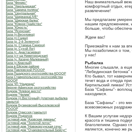
Наш внимательный веж
База "Феникс"
комфортный отдых, егер
База "Хмельницкая"
База "Царина поляна"
развлечение!
База "Центральная"
База "ШирванкаLIVE"
Мы предлагаем умеренн
База "Широкая балка"
нашим предложением, и
База "Южное Графство"
База "Юность"
больше, чтобы обеспеч
База "Ясенская"
База (п.Веселовка)
Ждем вас!
База (п.Садки)
База (р. 2-й Зеленчук)
База (р. Старица Синюха)
Приезжайте к нам за вп
База (р. Сухой Лог)
Мы позаботимся о том,
База (с. Анастасиевка)
у нас!
База (ст-ца Нижегородская)
База (х. Казаче-Малеваный)
Рыбалка
База (х.Красный)
База в Ейском районе
Многие слышали, а еще
База Павловской РОООР
"Лебединская бетонка" 
База Пшадского охотхозяйства КОООР
Кто бывал, тот наверня
База Ставропольского охотхозяйства
течет вода и откуда при
КОООР
База ЧП "Надежда"
Кирпильский лиман! Усть
Верхне-Афипское охотхозяйство
База "Сафаны"- воплощ
Водоем "Клевое место"
находимся.
Водоем "Чилим"
Водоем (п.Восточный) (платная рыбалка
закрыта)
База "Сафаны" - это ме
Водоем Бузиновский Выселковской
всевозможных раздражи
РОООР
Водоем Одиссея (закрыто)
К Вашим услугам недоро
Водоем Родничок
Гостевой дом "Азовские лиманы"
красота и тишина подк
Гостевой дом "Золотой лотос"
благолепием. Однако г
Гостевой дом "Новокорсунская сечь"
является, конечно же р
Гостевой дом "Очаровательный Бейсуг"