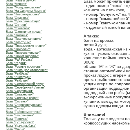
База "Малый Бейсуг"
База может принять ед
База "Мирная"
- один номер "люкс": от
База "Молдовановская"
комната на пять коек,
База "На Сладком Лимане"
- номер "полулюкс" на 4
База "Новонекрасовка"
База "Ордынка"
- номер "компанейский"
База "Ореховая Роща"
- номер "кают-компания"
База "Остров"
- отдельный жилой ваго
База "Охотбаза"
База "Охотничьи пруды"
База "Паманы"
А также:
База "Планческая щель"
баня на дровах;
База "Пластуны"
летний душ;
База "Приазовские плавни"
вода - артезианская из 
База "Приволье"
База "Привольненская"
кухня - укомплектованна
База "Приют Кирпили"
хранение пойманного у
База "Рай Рыбака"
300л;
База "Редант"
объект "М" и "Ж" во дво
База "Родные просторы"
База "Рыбацкое становище"
стоянка автомобилей на
База "Рыббаза"
прокат лодок с егерем и
База "Рыбпруды"
прокат рыболовного сн
База "Рыбстан"
услуги егеря по сопров
База "Семеновский пруд"
База "Серебряный Лиман"
организация подводной
База "Серфприют"
подледный лов рыбы (м
База "Славянская"
экскурсионные прогулки
База "Соленые озёра"
купание, выезд на мото
База "Сосенки"
База "Старокорсунская"
сушка одежды входит в 
База "Супер"
База "Тайное местечко"
Внимание!
База "Темрючанка"
Только у нас ведется п
База "Тополек"
База "Тут здорово"
кровососущих насекомых
База "Удача рыбака"
База "Фауна"