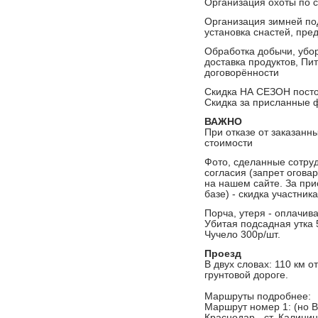
Организация охоты по се
Организация зимней под
установка снастей, пре
Обработка добычи, убор
доставка продуктов, Пи
договорённости
Скидка НА СЕЗОН пост
Скидка за присланные 
ВАЖНО
При отказе от заказанны
стоимости
Фото, сделанные сотруд
согласия (запрет огова
на нашем сайте. За пр
базе) - скидка участни
Порча, утеря - оплачив
Убитая подсадная утка
Чучело 300р/шт.
Проезд
В двух словах: 110 км о
грунтовой дороге.
Маршруты подробнее:
Маршрут номер 1: (но В
Краснодар - ст. Калинин