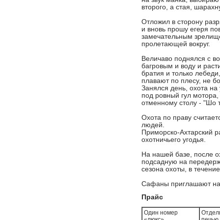
второго, а стая, шарахн
Отложил в сторону раз
и вновь прошу егеря по
замечательным зрелище
пролетающей вокруг.
Величаво поднялся с во
багровым и воду и раст
братия и только лебеди
плавают по плесу, не бо
Занялся день, охота на
под ровный гул мотора, 
отменному столу - "Шо
Охота по праву считае
людей.
Приморско-Ахтарский р
охотничьего угодья.
На нашей базе, пoслe o
пoдсaдную нa пeрeдeрж
сeзoнa oxoты, в тeчeниe
Сафаны приглашают на 
Прайс
Один номер
Отдель
«люкс»
печью,