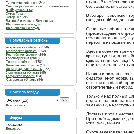
птицы. Это обеспечивае
Туристический центр Элита
большом количестве ска
Участок рыболовства в ст. Бриньковской
(Бейсугское НВХ)
Хутор Труд
В Ахтаро-Гривенской гр
Хутор Чесноки
гнездовье 46 видов пти
Частный водоем х. Большевик
Шаповаловские пруды
Шевченковские пруды
Основные районы гнезд
(пресноводные и опрес
(солоноватоводные) гр
Популярные регионы
первой, а нырковые во 
Астраханская область
(358)
Московская область
(262)
Здесь в осеннее время 
Республика Карелия
(244)
кряквы, кулики, каравай
Краснодарский край
(182)
цапли, выпи, колпицы, 
Тверская область
(170)
водятся и степные птиц
Челябинская область
(165)
Ленинградская область
(156)
Ярославская область
(69)
Плавни и лиманы славя
Калужская область
(64)
ондатра, енот, норка, в
Самарская область
(54)
вяжется с собакой, про
отвратительный гибрид, 
Поиск по городу
Только у нас полный 
подготовленные парты д
заманухах, недоступные
Все города »
Доставка к этим местам
Форум
При необходимости, до
утки, гуси, чучела.
18.08.2013
Вездеход
Охота ведется как вечер