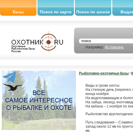
Базы
Поиск по карте
Поиск по шоссе
Водо
Астрахань
Например:
Рыболовно-охотничьи базы
/
Виды и сроки охоты:
На степную дичь (перепел, 
конца ноября.
На водоплавающую и болотн
На зайца, лисицу, енотовид
На кабана – с ноября по ян
Рыболовство круглогодично
Путь следования – Славянс
запад около 12 км по грунто
км.