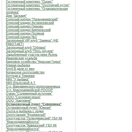
Гостиничный комплекс "Оазис"
Гостиничный комплекс "Охотничий хутор"
Гостиничный комплекс "Очаровательная
полянка"
Дом "Щукаря"
Егерский кордон "Пальчикиевский"
Егерский кордон Ахтанизовский
Егерский кордон Греково
Егерский кордон Кирпильский
Егерский кордон Поляков
Егерский кордон №1
Загородный VIP клуб "Заимка" (НЕ
РАБОТАЕТ)
Загородный клуб "Облака"
Загородный клуб "Пять прудов"
Зарыбленный участок реки Ясень
Ивановская усадьба
Карповое хозяйство "Красная Горка"
Клевая рыбалка
Клуб В дали от жен
Копанское охотхозяйство
Коттедж в Темрюке
КФХ "У рыбака"
КФХ Ильясовой А.Т.
О.п. Варнавинского водохранилища
О.п. Красноармейской РОООР
Озеро "Соломенный источник"
ООО "Сосновая роща"
ООО "Харчевня"
Остановочный пункт "Северянка"
Остановочный пункт "Южная"
Охота и рыбалка с лодки
Охотстанция "Кущеватый"
Охотучасток "Геленджикский" ГБУ КК
"Краснодаркрайохота"
Охотучасток "Кавказский" ГБУ КК
"Краснодаркрайохота"