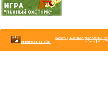
Новости
|
Охотничье-рыболовные ба
рыбалке
|
Игра "О
РЕКЛАМА НА САЙТЕ