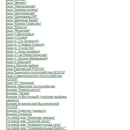
База "Феникс"
База "Хмельницкая"
База "Царина поляна"
База "Центральная"
База "ШирванкаLIVE"
База "Широкая балка"
База "Южное Графство"
База "Юность"
База "Ясенская"
База (п.Веселовка)
База (п.Садки)
База (р. 2-й Зеленчук)
База (р. Старица Синюха)
База (р. Сухой Лог)
База (с. Анастасиевка)
База (ст-ца Нижегородская)
База (х. Казаче-Малеваный)
База (х.Красный)
База в Ейском районе
База Павловской РОООР
База Пшадского охотхозяйства КОООР
База Ставропольского охотхозяйства
КОООР
База ЧП "Надежда"
Верхне-Афипское охотхозяйство
Водоем "Клевое место"
Водоем "Чилим"
Водоем (п.Восточный) (платная рыбалка
закрыта)
Водоем Бузиновский Выселковской
РОООР
Водоем Одиссея (закрыто)
Водоем Родничок
Гостевой дом "Азовские лиманы"
Гостевой дом "Золотой лотос"
Гостевой дом "Новокорсунская сечь"
Гостевой дом "Очаровательный Бейсуг"