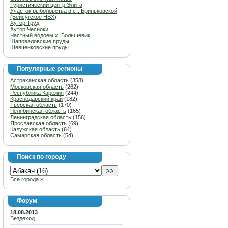
Туристический центр Элита
Участок рыболовства в ст. Бриньковской
(Бейсугское НВХ)
Хутор Труд
Хутор Чесноки
Частный водоем х. Большевик
Шаповаловские пруды
Шевченковские пруды
Популярные регионы
Астраханская область
(358)
Московская область
(262)
Республика Карелия
(244)
Краснодарский край
(182)
Тверская область
(170)
Челябинская область
(165)
Ленинградская область
(156)
Ярославская область
(69)
Калужская область
(64)
Самарская область
(54)
Поиск по городу
Все города »
Форум
18.08.2013
Вездеход