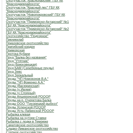
Охотучасток "Краснодарский" ГБУ КК
"Краснодаркрайохота"
Охотучасток "Красный лес" ГБУ КК
"Краснодаркрайохота"
Охотучасток "Новопокровский" ГБУ КК
"Краснодаркрайохота"
Охотучасток "Приморско-Ахтарский" №1
ГБУ КК "Краснодаркрайохота"
Охотучасток "Приморско-Ахтарский" №2
ГБУ КК "Краснодаркрайохота"
Охотхозяйство "Подгорное"
Пикникклаб
Приазовское охотхозяйство
Пригибский кордон
Приморская
Протока Кубани
Пруд "Балка без названия"
Пруд "Утятник"
Пруд (Брюховецкая)
Пруд БАМ (Серебряные пруды)
Пруд Зевс
Пруд Зеркальный
Пруды "ЧП Номоконов В.А."
Пруды "ЧП Фоменко А.А."
Пруды (Васюринская)
Пруды (х.Ивлев)
Пруды (х.Спорный)
Пруды Апшеронской РОООР
Пруды на р. Очеретова Балка
Пруды ООО "Тихорецкий рыбхоз"
Пруды Успенской РОООР
Пруды Усть-Лабинской РОООР
Рыбалка клевая
Рыбалка на хуторе Ставки
Рыбалка с лодки в Темрюке
Саратовское охотхозяйство
Сладко-Лиманское охотхозяйство
Степное охотхозяйство