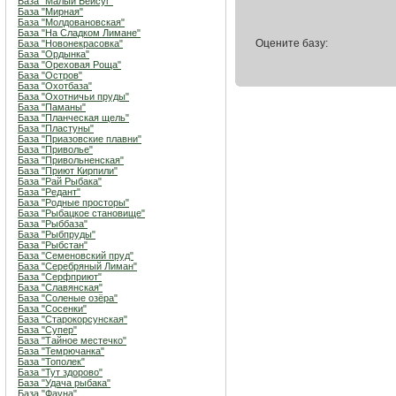
База "Малый Бейсуг"
База "Мирная"
База "Молдовановская"
База "На Сладком Лимане"
Оцените базу:
База "Новонекрасовка"
База "Ордынка"
База "Ореховая Роща"
База "Остров"
База "Охотбаза"
База "Охотничьи пруды"
База "Паманы"
База "Планческая щель"
База "Пластуны"
База "Приазовские плавни"
База "Приволье"
База "Привольненская"
База "Приют Кирпили"
База "Рай Рыбака"
База "Редант"
База "Родные просторы"
База "Рыбацкое становище"
База "Рыббаза"
База "Рыбпруды"
База "Рыбстан"
База "Семеновский пруд"
База "Серебряный Лиман"
База "Серфприют"
База "Славянская"
База "Соленые озёра"
База "Сосенки"
База "Старокорсунская"
База "Супер"
База "Тайное местечко"
База "Темрючанка"
База "Тополек"
База "Тут здорово"
База "Удача рыбака"
База "Фауна"