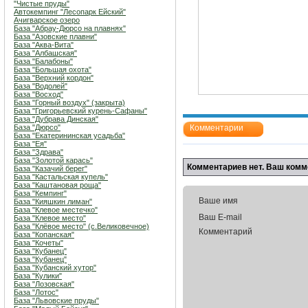
"Чистые пруды"
Автокемпинг "Лесопарк Ейский"
Ачигварское озеро
База "Абрау-Дюрсо на плавнях"
База "Азовские плавни"
База "Аква-Вита"
База "Албашская"
База "Балабоны"
База "Большая охота"
База "Верхний кордон"
База "Водолей"
База "Восход"
База "Горный воздух" (закрыта)
База "Григорьевский курень-Сафаны"
База "Дубрава Динская"
База "Дюрсо"
Комментарии
База "Екатерининская усадьба"
База "Ея"
База "Здрава"
База "Золотой карась"
Комментариев нет. Ваш комм
База "Казачий берег"
База "Кастальская купель"
База "Каштановая роща"
База "Кемпинг"
Ваше имя
База "Кияшкин лиман"
База "Клевое местечко"
Ваш E-mail
База "Клевое место"
База "Клёвое место" (с.Великовечное)
Комментарий
База "Копанская"
База "Кочеты"
База "Кубанец"
База "Кубанец"
База "Кубанский хутор"
База "Кулики"
База "Лозовская"
База "Лотос"
База "Львовские пруды"