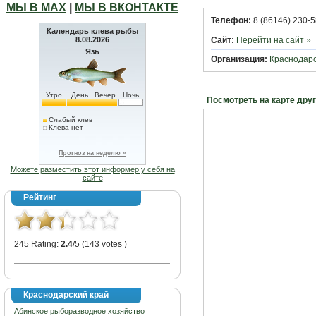
МЫ В МАХ
|
МЫ В ВКОНТАКТЕ
Телефон:
8 (86146) 230-5
Календарь клева рыбы
8.08.2026
Сайт:
Перейти на сайт »
Язь
Организация:
Краснодар
Утро
День
Вечер
Ночь
Посмотреть на карте дру
Слабый клев
Клева нет
Прогноз на неделю »
Можете разместить этот информер у себя на
сайте
Рейтинг
245 Rating:
2.4
/5 (143 votes )
Краснодарский край
Абинское рыборазводное хозяйство