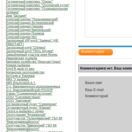
Гостиничный комплекс "Оазис"
Гостиничный комплекс "Охотничий хутор"
Гостиничный комплекс "Очаровательная
полянка"
Дом "Щукаря"
Егерский кордон "Пальчикиевский"
Егерский кордон Ахтанизовский
Егерский кордон Греково
Егерский кордон Кирпильский
Егерский кордон Поляков
Егерский кордон №1
Загородный VIP клуб "Заимка" (НЕ
РАБОТАЕТ)
Загородный клуб "Облака"
Загородный клуб "Пять прудов"
Комментарии
Зарыбленный участок реки Ясень
Ивановская усадьба
Карповое хозяйство "Красная Горка"
Клевая рыбалка
Комментариев нет. Ваш комм
Клуб В дали от жен
Копанское охотхозяйство
Коттедж в Темрюке
КФХ "У рыбака"
Ваше имя
КФХ Ильясовой А.Т.
О.п. Варнавинского водохранилища
Ваш E-mail
О.п. Красноармейской РОООР
Озеро "Соломенный источник"
Комментарий
ООО "Сосновая роща"
ООО "Харчевня"
Остановочный пункт "Северянка"
Остановочный пункт "Южная"
Охота и рыбалка с лодки
Охотстанция "Кущеватый"
Охотучасток "Геленджикский" ГБУ КК
"Краснодаркрайохота"
Охотучасток "Кавказский" ГБУ КК
"Краснодаркрайохота"