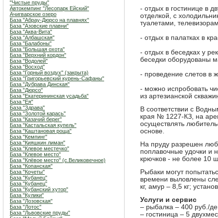
"Чистые пруды"
- отдых в гостинице в 
Автокемпинг "Лесопарк Ейский"
Ачигварское озеро
отделкой, с холодильни
База "Абрау-Дюрсо на плавнях"
туалетами, телевизорам
База "Азовские плавни"
База "Аква-Вита"
- отдых в палатках в к
База "Албашская"
База "Балабоны"
База "Большая охота"
- отдых в беседках у ре
База "Верхний кордон"
беседки оборудованы м
База "Водолей"
База "Восход"
База "Горный воздух" (закрыта)
- проведение слетов в 
База "Григорьевский курень-Сафаны"
База "Дубрава Динская"
- можно испробовать чи
База "Дюрсо"
из артезианской скважи
База "Екатерининская усадьба"
База "Ея"
База "Здрава"
В соответствии с Водн
База "Золотой карась"
края № 1227-КЗ, на ар
База "Казачий берег"
осуществлять любитель
База "Кастальская купель"
основе.
База "Каштановая роща"
База "Кемпинг"
База "Кияшкин лиман"
На пруду разрешен люб
База "Клевое местечко"
поплавочные удочки и 
База "Клевое место"
крючков - не более 10 
База "Клёвое место" (с.Великовечное)
База "Копанская"
Рыбаки могут попытать
База "Кочеты"
База "Кубанец"
времени выловлены сле
База "Кубанец"
кг, амур – 8,5 кг; уста
База "Кубанский хутор"
База "Кулики"
Услуги и сервис
База "Лозовская"
– рыбалка – 400 руб./ден
База "Лотос"
База "Львовские пруды"
– гостиница – 5 двухме