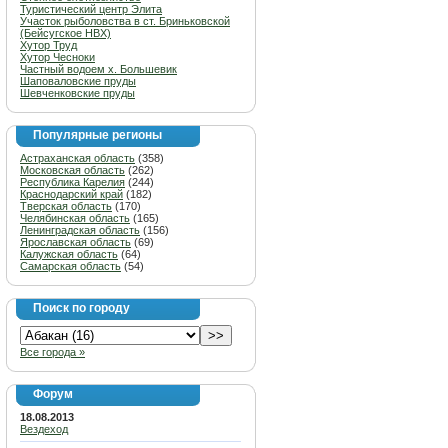
Туристический центр Элита
Участок рыболовства в ст. Бриньковской
(Бейсугское НВХ)
Хутор Труд
Хутор Чесноки
Частный водоем х. Большевик
Шаповаловские пруды
Шевченковские пруды
Популярные регионы
Астраханская область
(358)
Московская область
(262)
Республика Карелия
(244)
Краснодарский край
(182)
Тверская область
(170)
Челябинская область
(165)
Ленинградская область
(156)
Ярославская область
(69)
Калужская область
(64)
Самарская область
(54)
Поиск по городу
Все города »
Форум
18.08.2013
Вездеход