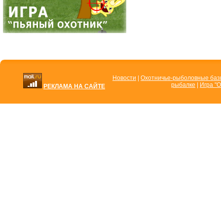
Новости
|
Охотничье-рыболовные ба
рыбалке
|
Игра "О
РЕКЛАМА НА САЙТЕ