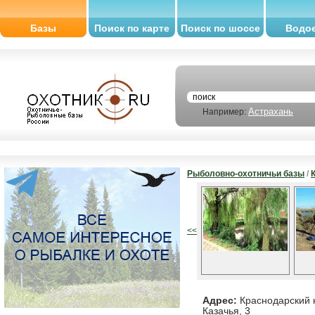
Базы
Поиск по карте
Поиск по шоссе
Водо
Астрахань
Например:
Рыболовно-охотничьи базы
/
<<
Адрес:
Краснодарский кр
Казачья, 3