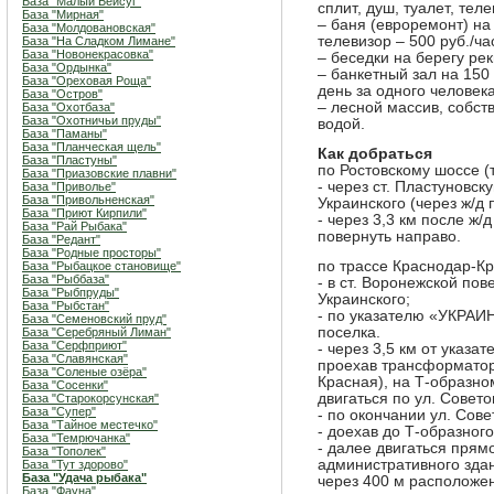
База "Малый Бейсуг"
сплит, душ, туалет, теле
База "Мирная"
– баня (евроремонт) на 
База "Молдовановская"
телевизор – 500 руб./ча
База "На Сладком Лимане"
База "Новонекрасовка"
– беседки на берегу рек
База "Ордынка"
– банкетный зал на 150 
База "Ореховая Роща"
день за одного человека
База "Остров"
– лесной массив, собст
База "Охотбаза"
База "Охотничьи пруды"
водой.
База "Паманы"
База "Планческая щель"
Как добраться
База "Пластуны"
по Ростовскому шоссе (
База "Приазовские плавни"
- через ст. Пластуновск
База "Приволье"
База "Привольненская"
Украинского (через ж/д 
База "Приют Кирпили"
- через 3,3 км после ж
База "Рай Рыбака"
повернуть направо.
База "Редант"
База "Родные просторы"
по трассе Краснодар-Кр
База "Рыбацкое становище"
База "Рыббаза"
- в ст. Воронежской пов
База "Рыбпруды"
Украинского;
База "Рыбстан"
- по указателю «УКРАИ
База "Семеновский пруд"
поселка.
База "Серебряный Лиман"
База "Серфприют"
- через 3,5 км от указа
База "Славянская"
проехав трансформатор
База "Соленые озёра"
Красная), на Т-образно
База "Сосенки"
двигаться по ул. Совето
База "Старокорсунская"
База "Супер"
- по окончании ул. Сове
База "Тайное местечко"
- доехав до Т-образного
База "Темрючанка"
- далее двигаться прямо
База "Тополек"
административного здан
База "Тут здорово"
База "Удача рыбака"
через 400 м расположен
База "Фауна"