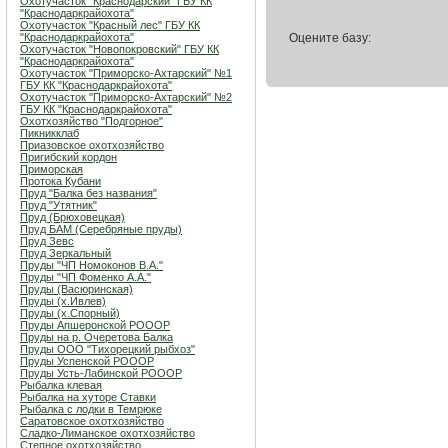
Охотучасток "Краснодарский" ГБУ КК
"Краснодаркрайохота"
Охотучасток "Красный лес" ГБУ КК
"Краснодаркрайохота"
Оцените базу:
Охотучасток "Новопокровский" ГБУ КК
"Краснодаркрайохота"
Охотучасток "Приморско-Ахтарский" №1
ГБУ КК "Краснодаркрайохота"
Охотучасток "Приморско-Ахтарский" №2
ГБУ КК "Краснодаркрайохота"
Охотхозяйство "Подгорное"
Пикникклаб
Приазовское охотхозяйство
Пригибский кордон
Приморская
Протока Кубани
Пруд "Балка без названия"
Пруд "Утятник"
Пруд (Брюховецкая)
Пруд БАМ (Серебряные пруды)
Пруд Зевс
Пруд Зеркальный
Пруды "ЧП Номоконов В.А."
Пруды "ЧП Фоменко А.А."
Пруды (Васюринская)
Пруды (х.Ивлев)
Пруды (х.Спорный)
Пруды Апшеронской РОООР
Пруды на р. Очеретова Балка
Пруды ООО "Тихорецкий рыбхоз"
Пруды Успенской РОООР
Пруды Усть-Лабинской РОООР
Рыбалка клевая
Рыбалка на хуторе Ставки
Рыбалка с лодки в Темрюке
Саратовское охотхозяйство
Сладко-Лиманское охотхозяйство
Степное охотхозяйство