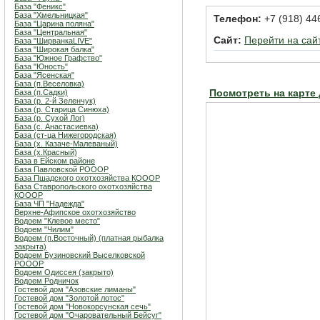
База "Феникс"
База "Хмельницкая"
Телефон:
+7 (918) 44
База "Царина поляна"
База "Центральная"
Сайт:
Перейти на сай
База "ШирванкаLIVE"
База "Широкая балка"
База "Южное Графство"
База "Юность"
База "Ясенская"
База (п.Веселовка)
База (п.Садки)
Посмотреть на карте
База (р. 2-й Зеленчук)
База (р. Старица Синюха)
База (р. Сухой Лог)
База (с. Анастасиевка)
База (ст-ца Нижегородская)
База (х. Казаче-Малеваный)
База (х.Красный)
База в Ейском районе
База Павловской РОООР
База Пшадского охотхозяйства КОООР
База Ставропольского охотхозяйства
КОООР
База ЧП "Надежда"
Верхне-Афипское охотхозяйство
Водоем "Клевое место"
Водоем "Чилим"
Водоем (п.Восточный) (платная рыбалка
закрыта)
Водоем Бузиновский Выселковской
РОООР
Водоем Одиссея (закрыто)
Водоем Родничок
Гостевой дом "Азовские лиманы"
Гостевой дом "Золотой лотос"
Гостевой дом "Новокорсунская сечь"
Гостевой дом "Очаровательный Бейсуг"