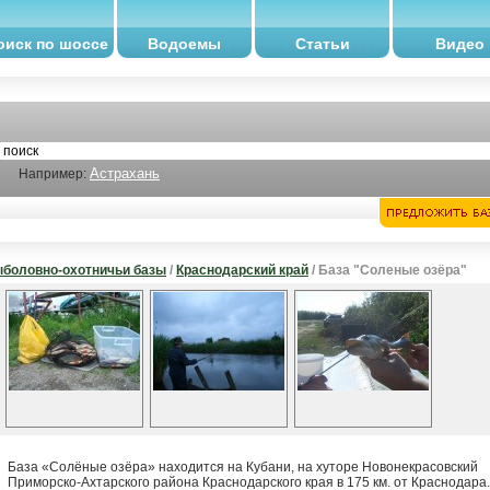
оиск по шоссе
Водоемы
Статьи
Видео
Астрахань
Например:
боловно-охотничьи базы
/
Краснодарский край
/ База "Соленые озёра"
База «Солёные озёра» находится на Кубани, на хуторе Новонекрасовский
Приморско-Ахтарского района Краснодарского края в 175 км. от Краснодара.