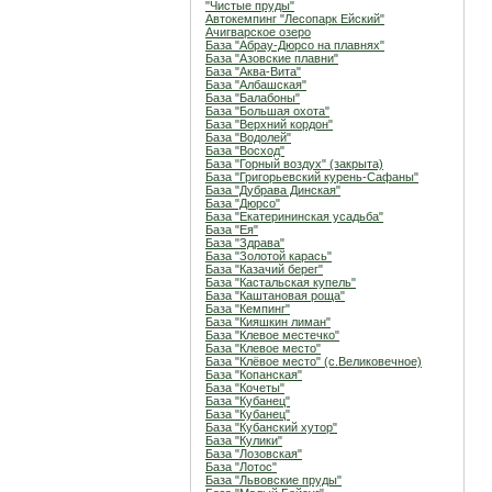
"Чистые пруды"
Автокемпинг "Лесопарк Ейский"
Ачигварское озеро
База "Абрау-Дюрсо на плавнях"
База "Азовские плавни"
База "Аква-Вита"
База "Албашская"
База "Балабоны"
База "Большая охота"
База "Верхний кордон"
База "Водолей"
База "Восход"
База "Горный воздух" (закрыта)
База "Григорьевский курень-Сафаны"
База "Дубрава Динская"
База "Дюрсо"
База "Екатерининская усадьба"
База "Ея"
База "Здрава"
База "Золотой карась"
База "Казачий берег"
База "Кастальская купель"
База "Каштановая роща"
База "Кемпинг"
База "Кияшкин лиман"
База "Клевое местечко"
База "Клевое место"
База "Клёвое место" (с.Великовечное)
База "Копанская"
База "Кочеты"
База "Кубанец"
База "Кубанец"
База "Кубанский хутор"
База "Кулики"
База "Лозовская"
База "Лотос"
База "Львовские пруды"