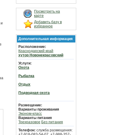
Посмотреть на
карте
Добавить базу в
 и
избранное
Дополнительная информация
в
Расположение:
Краснодарский край
хутор Новонекрасовский
Услуги:
Охота
Рыбалка
за
Отдых
Подводная охота
Размещение:
Варианты проживания
Эконом-класс
Варианты питания
Трехразовое
Без питания
Телефон:
служба размещения:
+7-918-083-54-07, +7-988-357-