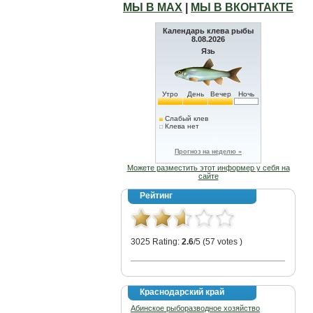
МЫ В МАХ
|
МЫ В ВКОНТАКТЕ
Календарь клева рыбы
8.08.2026
Язь
Утро
День
Вечер
Ночь
Слабый клев
Клева нет
Прогноз на неделю »
Можете разместить этот информер у себя на
сайте
Рейтинг
3025 Rating:
2.6
/5 (57 votes )
Краснодарский край
Абинское рыборазводное хозяйство