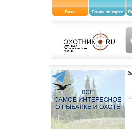
Базы
Поиск по карте
П
Ры
<<