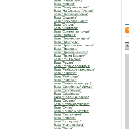
База "Малый Бейсуг"
База "Мирная"
База "Молдовановская"
База "На Сладком Лимане"
База "Новонекрасовка"
База "Ордынка"
База "Ореховая Роща"
База "Остров"
База "Охотбаза"
База "Охотничьи пруды"
База "Паманы"
База "Планческая щель"
База "Пластуны"
База "Приазовские плавни"
К
База "Приволье"
База "Привольненская"
База "Приют Кирпили"
База "Рай Рыбака"
База "Редант"
База "Родные просторы"
База "Рыбацкое становище"
База "Рыббаза"
База "Рыбпруды"
База "Рыбстан"
База "Семеновский пруд"
База "Серебряный Лиман"
База "Серфприют"
База "Славянская"
База "Соленые озёра"
База "Сосенки"
База "Старокорсунская"
База "Супер"
База "Тайное местечко"
База "Темрючанка"
База "Тополек"
База "Тут здорово"
База "Удача рыбака"
База "Фауна"