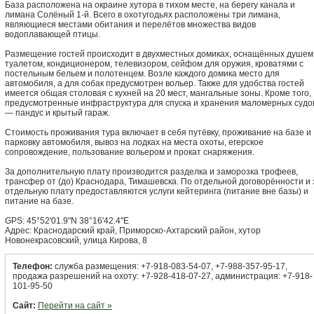
База расположена на окраине хутора в тихом месте, на берегу канала и
лимана Солёный 1-й. Всего в охотугодьях расположены три лимана,
являющиеся местами обитания и перелётов множества видов
водоплавающей птицы.
Размещение гостей происходит в двухместных домиках, оснащённых душем
туалетом, кондиционером, телевизором, сейфом для оружия, кроватями с
постельным бельем и полотенцем. Возле каждого домика место для
автомобиля, а для собак предусмотрен вольер. Также для удобства гостей
имеется общая столовая с кухней на 20 мест, мангальные зоны. Кроме того,
предусмотренные инфраструктура для спуска и хранения маломерных судо
— пандус и крытый гараж.
Стоимость проживания тура включает в себя путёвку, проживание на базе и
парковку автомобиля, вывоз на лодках на места охоты, егерское
сопровождение, пользование вольером и прокат снаряжения.
За дополнительную плату производится разделка и заморозка трофеев,
трансфер от (до) Краснодара, Тимашевска. По отдельной договорённости и 
отдельную плату предоставляются услуги кейтеринга (питание вне базы) и
питание на базе.
GPS: 45°52'01.9"N 38°16'42.4"E
Адрес: Краснодарский край, Приморско-Ахтарский район, хутор
Новонекрасовский, улица Кирова, 8
Телефон:
служба размещения: +7-918-083-54-07, +7-988-357-95-17,
продажа разрешений на охоту: +7-928-418-07-27, администрация: +7-918-
101-95-50
Сайт:
Перейти на сайт »