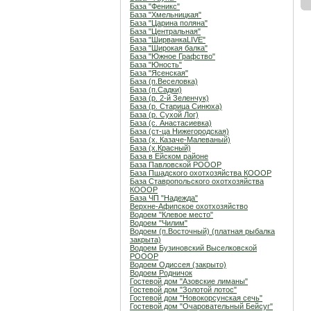
База "Феникс"
База "Хмельницкая"
База "Царина поляна"
База "Центральная"
База "ШирванкаLIVE"
База "Широкая балка"
База "Южное Графство"
База "Юность"
База "Ясенская"
База (п.Веселовка)
База (п.Садки)
База (р. 2-й Зеленчук)
База (р. Старица Синюха)
База (р. Сухой Лог)
База (с. Анастасиевка)
База (ст-ца Нижегородская)
База (х. Казаче-Малеваный)
База (х.Красный)
База в Ейском районе
База Павловской РОООР
База Пшадского охотхозяйства КОООР
База Ставропольского охотхозяйства
КОООР
База ЧП "Надежда"
Верхне-Афипское охотхозяйство
Водоем "Клевое место"
Водоем "Чилим"
Водоем (п.Восточный) (платная рыбалка
закрыта)
Водоем Бузиновский Выселковской
РОООР
Водоем Одиссея (закрыто)
Водоем Родничок
Гостевой дом "Азовские лиманы"
Гостевой дом "Золотой лотос"
Гостевой дом "Новокорсунская сечь"
Гостевой дом "Очаровательный Бейсуг"