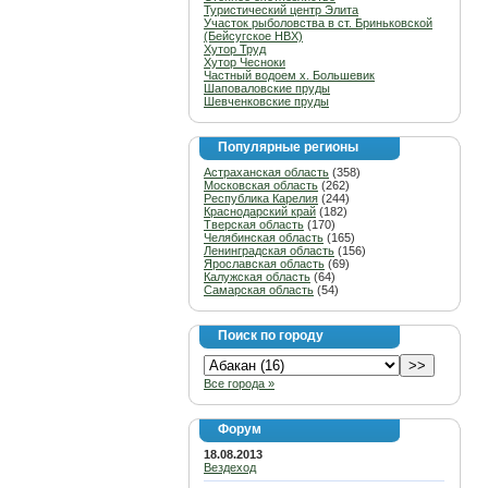
Туристический центр Элита
Участок рыболовства в ст. Бриньковской
(Бейсугское НВХ)
Хутор Труд
Хутор Чесноки
Частный водоем х. Большевик
Шаповаловские пруды
Шевченковские пруды
Популярные регионы
Астраханская область
(358)
Московская область
(262)
Республика Карелия
(244)
Краснодарский край
(182)
Тверская область
(170)
Челябинская область
(165)
Ленинградская область
(156)
Ярославская область
(69)
Калужская область
(64)
Самарская область
(54)
Поиск по городу
Все города »
Форум
18.08.2013
Вездеход