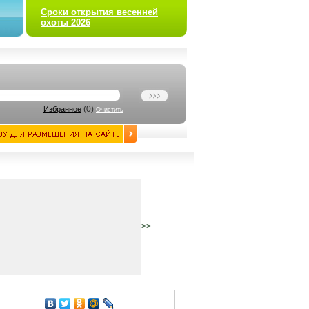
Сроки открытия весенней
охоты 2026
(
0
)
Избранное
Очистить
>>