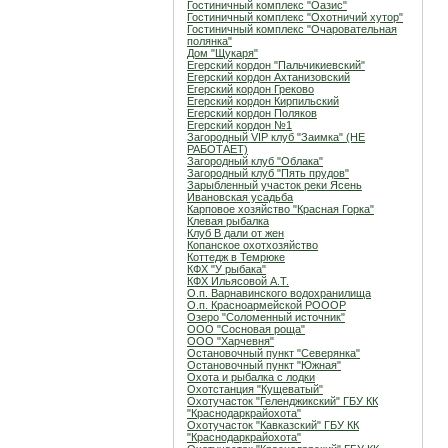
Гостиничный комплекс "Оазис"
Гостиничный комплекс "Охотничий хутор"
Гостиничный комплекс "Очаровательная
полянка"
Дом "Щукаря"
Егерский кордон "Пальчикиевский"
Егерский кордон Ахтанизовский
Егерский кордон Греково
Егерский кордон Кирпильский
Егерский кордон Поляков
Егерский кордон №1
Загородный VIP клуб "Заимка" (НЕ
РАБОТАЕТ)
Загородный клуб "Облака"
Загородный клуб "Пять прудов"
Зарыбленный участок реки Ясень
Ивановская усадьба
Карповое хозяйство "Красная Горка"
Клевая рыбалка
Клуб В дали от жен
Копанское охотхозяйство
Коттедж в Темрюке
КФХ "У рыбака"
КФХ Ильясовой А.Т.
О.п. Варнавинского водохранилища
О.п. Красноармейской РОООР
Озеро "Соломенный источник"
ООО "Сосновая роща"
ООО "Харчевня"
Остановочный пункт "Северянка"
Остановочный пункт "Южная"
Охота и рыбалка с лодки
Охотстанция "Кущеватый"
Охотучасток "Геленджикский" ГБУ КК
"Краснодаркрайохота"
Охотучасток "Кавказский" ГБУ КК
"Краснодаркрайохота"