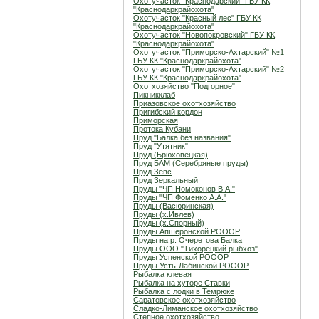
Охотучасток "Краснодарский" ГБУ КК
"Краснодаркрайохота"
Охотучасток "Красный лес" ГБУ КК
"Краснодаркрайохота"
Охотучасток "Новопокровский" ГБУ КК
"Краснодаркрайохота"
Охотучасток "Приморско-Ахтарский" №1
ГБУ КК "Краснодаркрайохота"
Охотучасток "Приморско-Ахтарский" №2
ГБУ КК "Краснодаркрайохота"
Охотхозяйство "Подгорное"
Пикникклаб
Приазовское охотхозяйство
Пригибский кордон
Приморская
Протока Кубани
Пруд "Балка без названия"
Пруд "Утятник"
Пруд (Брюховецкая)
Пруд БАМ (Серебряные пруды)
Пруд Зевс
Пруд Зеркальный
Пруды "ЧП Номоконов В.А."
Пруды "ЧП Фоменко А.А."
Пруды (Васюринская)
Пруды (х.Ивлев)
Пруды (х.Спорный)
Пруды Апшеронской РОООР
Пруды на р. Очеретова Балка
Пруды ООО "Тихорецкий рыбхоз"
Пруды Успенской РОООР
Пруды Усть-Лабинской РОООР
Рыбалка клевая
Рыбалка на хуторе Ставки
Рыбалка с лодки в Темрюке
Саратовское охотхозяйство
Сладко-Лиманское охотхозяйство
Степное охотхозяйство