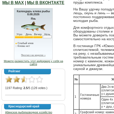
МЫ В МАХ
|
МЫ В ВКОНТАКТЕ
пруды комплекса.
На Вашу удочку попадутс
Календарь клева рыбы
лещь, окунь и линь — в
8.08.2026
постоянно поддерживает
Язь
молодая рыба.
Для комфортного отдыха
оборудованы столики и
Утро
День
Вечер
Ночь
Вы можете доверить пов
самостоятельно на кост
Слабый клев
В гостинице ГРК «Южно
Клева нет
сплитсистемой, телеви
на реку, с незабываемы
Прогноз на неделю »
требовательным гостям
номер с камином, кожа
Можете разместить этот информер у себя на
сайте
уникальными древнейш
сауной и джакузи.
Рейтинг
№
У
Два 2х м
1197 Rating:
2.5
/5 (126 votes )
(сплитси
у с душе
Гостиничные
1
номера
Один 4х 
(сплитси
Краснодарский край
у + душ,
Графский номер: камин
Абинское рыборазводное хозяйство