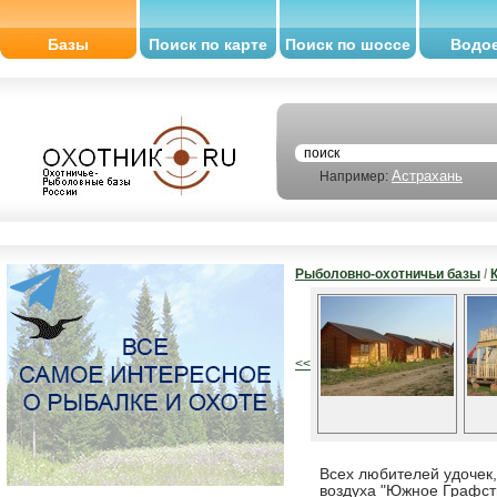
Базы
Поиск по карте
Поиск по шоссе
Водо
Астрахань
Например:
Рыболовно-охотничьи базы
/
<<
Всех любителей удочек,
воздуха "Южное Графст