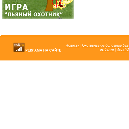
Новости
|
Охотничье-рыболовные ба
рыбалке
|
Игра "О
РЕКЛАМА НА САЙТЕ