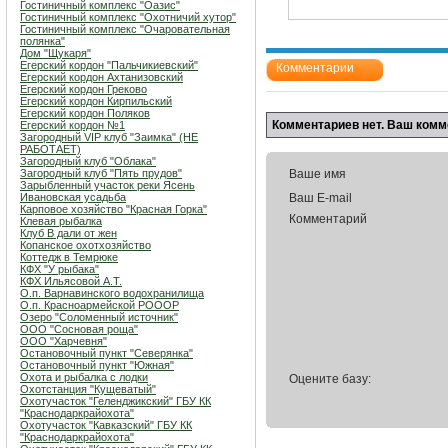
Гостиничный комплекс "Оазис"
Гостиничный комплекс "Охотничий хутор"
Гостиничный комплекс "Очаровательная
полянка"
Дом "Щукаря"
Егерский кордон "Пальчикиевский"
Комментарии
Егерский кордон Ахтанизовский
Егерский кордон Греково
Егерский кордон Кирпильский
Егерский кордон Поляков
Комментариев нет. Ваш комм
Егерский кордон №1
Загородный VIP клуб "Заимка" (НЕ
РАБОТАЕТ)
Загородный клуб "Облака"
Загородный клуб "Пять прудов"
Ваше имя
Зарыбленный участок реки Ясень
Ивановская усадьба
Ваш E-mail
Карповое хозяйство "Красная Горка"
Комментарий
Клевая рыбалка
Клуб В дали от жен
Копанское охотхозяйство
Коттедж в Темрюке
КФХ "У рыбака"
КФХ Ильясовой А.Т.
О.п. Варнавинского водохранилища
О.п. Красноармейской РОООР
Озеро "Соломенный источник"
ООО "Сосновая роща"
ООО "Харчевня"
Остановочный пункт "Северянка"
Остановочный пункт "Южная"
Охота и рыбалка с лодки
Оцените базу:
Охотстанция "Кущеватый"
Охотучасток "Геленджикский" ГБУ КК
"Краснодаркрайохота"
Охотучасток "Кавказский" ГБУ КК
"Краснодаркрайохота"