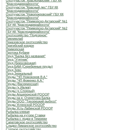
Охотучасток "Краснодарский" ГБУ КК
"Краснодаркрайохота"
Охотучасток "Красный лес" ГБУ КК
"Краснодаркрайохота"
Охотучасток "Новопокровский" ГБУ КК
"Краснодаркрайохота"
Охотучасток "Приморско-Ахтарский" №1
ГБУ КК "Краснодаркрайохота"
Охотучасток "Приморско-Ахтарский" №2
ГБУ КК "Краснодаркрайохота"
Охотхозяйство "Подгорное"
Пикникклаб
Приазовское охотхозяйство
Пригибский кордон
Приморская
Протока Кубани
Пруд "Балка без названия"
Пруд "Утятник"
Пруд (Брюховецкая)
Пруд БАМ (Серебряные пруды)
Пруд Зевс
Пруд Зеркальный
Пруды "ЧП Номоконов В.А."
Пруды "ЧП Фоменко А.А."
Пруды (Васюринская)
Пруды (х.Ивлев)
Пруды (х.Спорный)
Пруды Апшеронской РОООР
Пруды на р. Очеретова Балка
Пруды ООО "Тихорецкий рыбхоз"
Пруды Успенской РОООР
Пруды Усть-Лабинской РОООР
Рыбалка клевая
Рыбалка на хуторе Ставки
Рыбалка с лодки в Темрюке
Саратовское охотхозяйство
Сладко-Лиманское охотхозяйство
Степное охотхозяйство