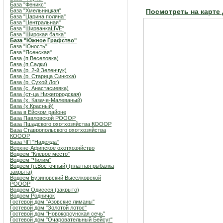
База "Феникс"
База "Хмельницкая"
Посмотреть на карте
База "Царина поляна"
База "Центральная"
База "ШирванкаLIVE"
База "Широкая балка"
База "Южное Графство"
База "Юность"
База "Ясенская"
База (п.Веселовка)
База (п.Садки)
База (р. 2-й Зеленчук)
База (р. Старица Синюха)
База (р. Сухой Лог)
База (с. Анастасиевка)
База (ст-ца Нижегородская)
База (х. Казаче-Малеваный)
База (х.Красный)
База в Ейском районе
База Павловской РОООР
База Пшадского охотхозяйства КОООР
База Ставропольского охотхозяйства
КОООР
База ЧП "Надежда"
Верхне-Афипское охотхозяйство
Водоем "Клевое место"
Водоем "Чилим"
Водоем (п.Восточный) (платная рыбалка
закрыта)
Водоем Бузиновский Выселковской
РОООР
Водоем Одиссея (закрыто)
Водоем Родничок
Гостевой дом "Азовские лиманы"
Гостевой дом "Золотой лотос"
Гостевой дом "Новокорсунская сечь"
Гостевой дом "Очаровательный Бейсуг"