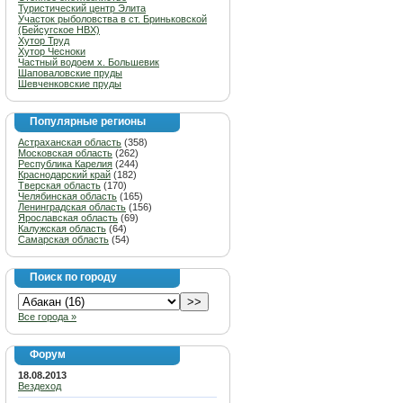
Туристический центр Элита
Участок рыболовства в ст. Бриньковской
(Бейсугское НВХ)
Хутор Труд
Хутор Чесноки
Частный водоем х. Большевик
Шаповаловские пруды
Шевченковские пруды
Популярные регионы
Астраханская область
(358)
Московская область
(262)
Республика Карелия
(244)
Краснодарский край
(182)
Тверская область
(170)
Челябинская область
(165)
Ленинградская область
(156)
Ярославская область
(69)
Калужская область
(64)
Самарская область
(54)
Поиск по городу
Все города »
Форум
18.08.2013
Вездеход