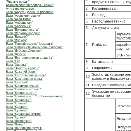
2
"Чистые пруды"
предметы старины, сау
Автокемпинг "Лесопарк Ейский"
3
Кальянный зал
Ачигварское озеро
База "Абрау-Дюрсо на плавнях"
4
Бильярд
База "Азовские плавни"
База "Аква-Вита"
5
Настольный теннис
База "Албашская"
База "Балабоны"
6
Джакузи и сауна
База "Большая охота"
База "Верхний кордон"
зарыбле
База "Водолей"
толстоло
База "Восход"
База "Горный воздух" (закрыта)
7
Рыбалка
зарыбле
База "Григорьевский курень-Сафаны"
амур, ме
База "Дубрава Динская"
База "Дюрсо"
V.I.P.- р
База "Екатерининская усадьба"
База "Ея"
8
Катамараны
База "Здрава"
9
Гидроциклы
База "Золотой карась"
База "Казачий берег"
Зона отдыха возле реки
База "Кастальская купель"
10
навесом и большим ст
База "Каштановая роща"
База "Кемпинг"
11
Беседка с камином и м
База "Кияшкин лиман"
База "Клевое местечко"
Экскурсия по страусин
База "Клевое место"
12
бесплатно
База "Клёвое место" (с.Великовечное)
База "Копанская"
База "Кочеты"
Верхово
База "Кубанец"
База "Кубанец"
База "Кубанский хутор"
База "Кулики"
Экскурс
База "Лозовская"
База "Лотос"
Экскурси
База "Львовские пруды"