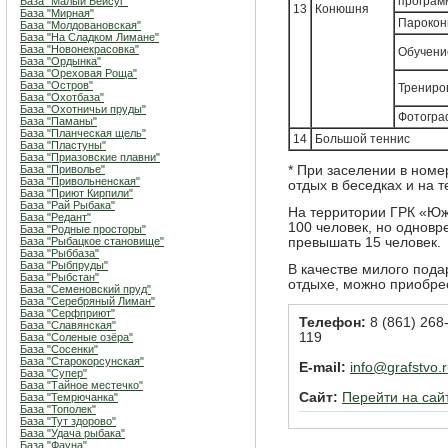
програм
База "Малый Бейсуг"
13
Конюшня
База "Мирная"
Парокон
База "Молдовановская"
База "На Сладком Лимане"
База "Новонекрасовка"
Обучени
База "Ордынка"
База "Ореховая Роща"
База "Остров"
Трениров
База "Охотбаза"
База "Охотничьи пруды"
Фотогра
База "Паманы"
База "Планческая щель"
14
Большой теннис
База "Пластуны"
База "Приазовские плавни"
База "Приволье"
* При заселении в номе
База "Привольненская"
отдых в беседках и на 
База "Приют Кирпили"
База "Рай Рыбака"
На территории ГРК «Юж
База "Редант"
100 человек, но однов
База "Родные просторы"
База "Рыбацкое становище"
превышать 15 человек.
База "Рыббаза"
База "Рыбпруды"
В качестве милого пода
База "Рыбстан"
отдыхе, можно приобре
База "Семеновский пруд"
База "Серебряный Лиман"
База "Серфприют"
Телефон:
8 (861) 268-
База "Славянская"
119
База "Соленые озёра"
База "Сосенки"
База "Старокорсунская"
E-mail:
info@grafstvo.
База "Супер"
База "Тайное местечко"
Сайт:
Перейти на сай
База "Темрючанка"
База "Тополек"
База "Тут здорово"
База "Удача рыбака"
База "Фауна"