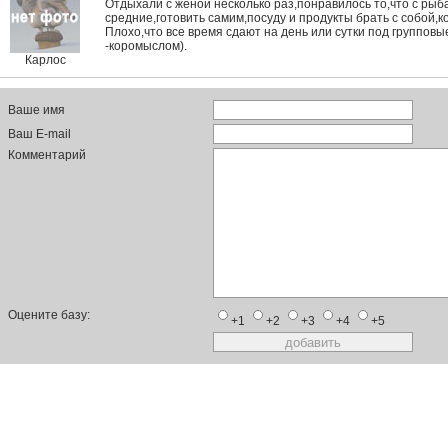
Отдыхали с женой несколько раз,понравилось то,что с рыб
средние,готовить самим,посуду и продукты брать с собой,
Плохо,что все время сдают на день или сутки под групповы
-коромыслом).
Карлос
Ваше имя
Ваш E-mail
Комментарий
Оцените базу:
+1
+2
+3
+4
+5