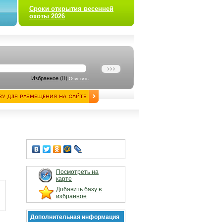
Сроки открытия весенней
охоты 2026
(
0
)
Избранное
Очистить
я
Посмотреть на
карте
Добавить базу в
избранное
Дополнительная информация