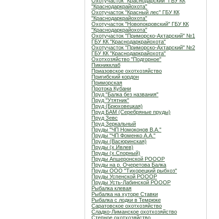
Охотучасток "Краснодарский" ГБУ КК
"Краснодаркрайохота"
Охотучасток "Красный лес" ГБУ КК
"Краснодаркрайохота"
Охотучасток "Новопокровский" ГБУ КК
"Краснодаркрайохота"
Охотучасток "Приморско-Ахтарский" №1
ГБУ КК "Краснодаркрайохота"
Охотучасток "Приморско-Ахтарский" №2
ГБУ КК "Краснодаркрайохота"
Охотхозяйство "Подгорное"
Пикникклаб
Приазовское охотхозяйство
Пригибский кордон
Приморская
Протока Кубани
Пруд "Балка без названия"
Пруд "Утятник"
Пруд (Брюховецкая)
Пруд БАМ (Серебряные пруды)
Пруд Зевс
Пруд Зеркальный
Пруды "ЧП Номоконов В.А."
Пруды "ЧП Фоменко А.А."
Пруды (Васюринская)
Пруды (х.Ивлев)
Пруды (х.Спорный)
Пруды Апшеронской РОООР
Пруды на р. Очеретова Балка
Пруды ООО "Тихорецкий рыбхоз"
Пруды Успенской РОООР
Пруды Усть-Лабинской РОООР
Рыбалка клевая
Рыбалка на хуторе Ставки
Рыбалка с лодки в Темрюке
Саратовское охотхозяйство
Сладко-Лиманское охотхозяйство
Степное охотхозяйство