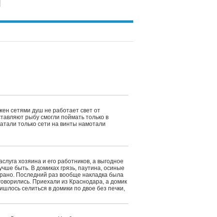
жен сетями душ не работает свет от
тавляют рыбу смогли поймать только в
катали только сети на винты намотали
аслуга хозяина и его работников, а выгодное
учше быть. В домиках грязь, паутина, осиные
ирано. Последний раз вообще накладка была
говорились. Приехали из Краснодара, а домик
ишлось селиться в домики по двое без печки,