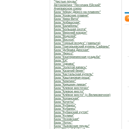
"Чистые пруды"
Автокемпинг "Лесопарк Ейский"
Ачигварское озеро
База "Абрау-Дюрсо на плавнях"
База "Азовские плавни"
База "Аква-Вита"
База "Албашская"
База "Балабоны"
База "Большая охота"
База "Верхний кордон"
База "Водолей"
База "Восход"
База "Горный воздух" (закрыта)
База "Григорьевский курень-Сафаны"
База "Дубрава Динская"
База "Дюрсо"
База "Екатерининская усадьба"
База "Ея"
База "Здрава"
База "Золотой карась"
База "Казачий берег"
База "Кастальская купель"
База "Каштановая роща"
База "Кемпинг"
База "Кияшкин лиман"
База "Клевое местечко"
База "Клевое место"
База "Клёвое место" (с.Великовечное)
База "Копанская"
База "Кочеты"
База "Кубанец"
База "Кубанец"
База "Кубанский хутор"
База "Кулики"
База "Лозовская"
База "Лотос"
База "Львовские пруды"