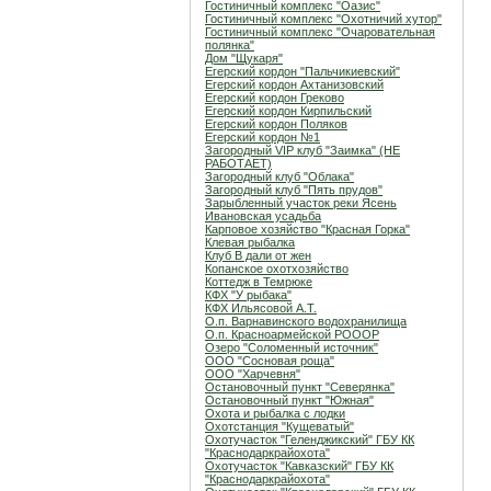
Гостиничный комплекс "Оазис"
Гостиничный комплекс "Охотничий хутор"
Гостиничный комплекс "Очаровательная
полянка"
Дом "Щукаря"
Егерский кордон "Пальчикиевский"
Егерский кордон Ахтанизовский
Егерский кордон Греково
Егерский кордон Кирпильский
Егерский кордон Поляков
Егерский кордон №1
Загородный VIP клуб "Заимка" (НЕ
РАБОТАЕТ)
Загородный клуб "Облака"
Загородный клуб "Пять прудов"
Зарыбленный участок реки Ясень
Ивановская усадьба
Карповое хозяйство "Красная Горка"
Клевая рыбалка
Клуб В дали от жен
Копанское охотхозяйство
Коттедж в Темрюке
КФХ "У рыбака"
КФХ Ильясовой А.Т.
О.п. Варнавинского водохранилища
О.п. Красноармейской РОООР
Озеро "Соломенный источник"
ООО "Сосновая роща"
ООО "Харчевня"
Остановочный пункт "Северянка"
Остановочный пункт "Южная"
Охота и рыбалка с лодки
Охотстанция "Кущеватый"
Охотучасток "Геленджикский" ГБУ КК
"Краснодаркрайохота"
Охотучасток "Кавказский" ГБУ КК
"Краснодаркрайохота"