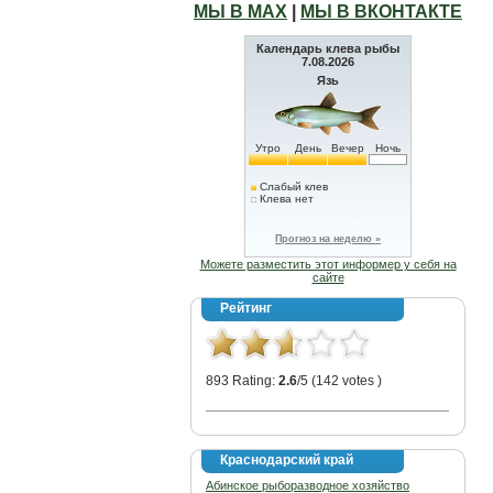
МЫ В МАХ
|
МЫ В ВКОНТАКТЕ
Календарь клева рыбы
7.08.2026
Язь
Утро
День
Вечер
Ночь
Слабый клев
Клева нет
Прогноз на неделю »
Можете разместить этот информер у себя на
сайте
Рейтинг
893 Rating:
2.6
/5 (142 votes )
Краснодарский край
Абинское рыборазводное хозяйство