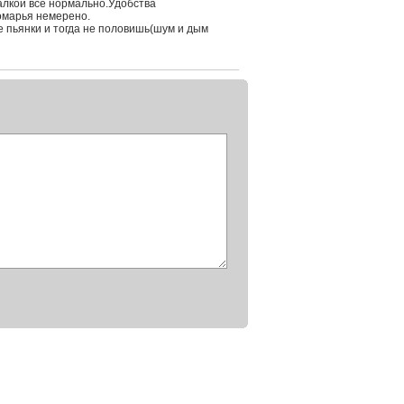
алкой все нормально.Удобства
комарья немерено.
е пьянки и тогда не половишь(шум и дым