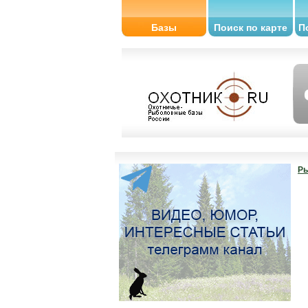
Базы
Поиск по карте
П
Ры