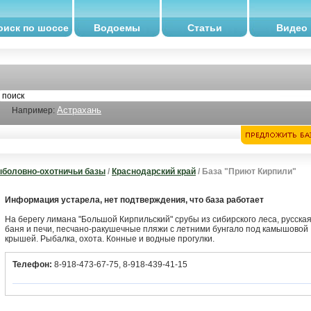
оиск по шоссе
Водоемы
Статьи
Видео
Астрахань
Например:
боловно-охотничьи базы
/
Краснодарский край
/ База "Приют Кирпили"
Информация устарела, нет подтверждения, что база работает
На берегу лимана "Большой Кирпильский" срубы из сибирского леса, русска
баня и печи, песчано-ракушечные пляжи с летними бунгало под камышовой
крышей. Рыбалка, охота. Конные и водные прогулки.
Телефон:
8-918-473-67-75, 8-918-439-41-15