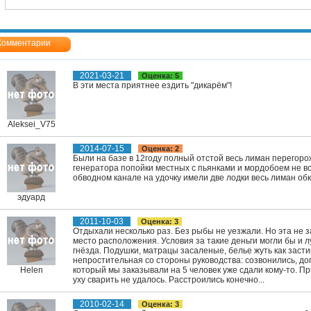
Комментарии
2021-03-21
Оценка: 5
В эти места приятнее ездить "дикарём"!
Aleksei_V75
2014-07-15
Оценка: 2
Были на базе в 12году полный отстой весь лиман перегоро
генератора попойки местных с пьянками и мордобоем не вс
обводном канале на удочку имели две лодки весь лиман об
эдуард
2011-10-03
Оценка: 3
Отдыхали несколько раз. Без рыбы не уезжали. Но эта не з
место расположения. Условия за такие деньги могли бы и л
гнёзда. Подушки, матрацы засаленые, белье жуть как заст
непростительная со стороны руководства: созвонились, до
Helen
который мы заказывали на 5 человек уже сдали кому-то. Пр
уху сварить не удалось. Расстроились конечно...
2010-02-14
Оценка: 3