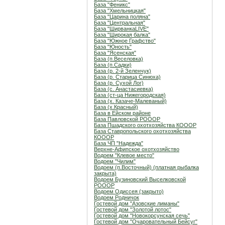
База "Феникс"
База "Хмельницкая"
База "Царина поляна"
База "Центральная"
База "ШирванкаLIVE"
База "Широкая балка"
База "Южное Графство"
База "Юность"
База "Ясенская"
База (п.Веселовка)
База (п.Садки)
База (р. 2-й Зеленчук)
База (р. Старица Синюха)
База (р. Сухой Лог)
База (с. Анастасиевка)
База (ст-ца Нижегородская)
База (х. Казаче-Малеваный)
База (х.Красный)
База в Ейском районе
База Павловской РОООР
База Пшадского охотхозяйства КОООР
База Ставропольского охотхозяйства
КОООР
База ЧП "Надежда"
Верхне-Афипское охотхозяйство
Водоем "Клевое место"
Водоем "Чилим"
Водоем (п.Восточный) (платная рыбалка
закрыта)
Водоем Бузиновский Выселковской
РОООР
Водоем Одиссея (закрыто)
Водоем Родничок
Гостевой дом "Азовские лиманы"
Гостевой дом "Золотой лотос"
Гостевой дом "Новокорсунская сечь"
Гостевой дом "Очаровательный Бейсуг"