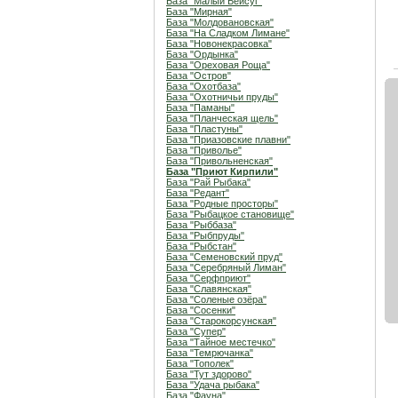
База "Малый Бейсуг"
База "Мирная"
База "Молдовановская"
База "На Сладком Лимане"
База "Новонекрасовка"
База "Ордынка"
База "Ореховая Роща"
База "Остров"
База "Охотбаза"
База "Охотничьи пруды"
База "Паманы"
База "Планческая щель"
База "Пластуны"
База "Приазовские плавни"
База "Приволье"
База "Привольненская"
База "Приют Кирпили"
База "Рай Рыбака"
База "Редант"
База "Родные просторы"
База "Рыбацкое становище"
База "Рыббаза"
База "Рыбпруды"
База "Рыбстан"
База "Семеновский пруд"
База "Серебряный Лиман"
База "Серфприют"
База "Славянская"
База "Соленые озёра"
База "Сосенки"
База "Старокорсунская"
База "Супер"
База "Тайное местечко"
База "Темрючанка"
База "Тополек"
База "Тут здорово"
База "Удача рыбака"
База "Фауна"