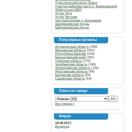
Туристический центр Элита
Участок рыболовства в ст. Бриньковской
(Бейсугское НВХ)
Хутор Труд
Хутор Чесноки
Частный водоем х. Большевик
Шаповаловские пруды
Шевченковские пруды
Популярные регионы
Астраханская область
(358)
Московская область
(262)
Республика Карелия
(244)
Краснодарский край
(182)
Тверская область
(170)
Челябинская область
(165)
Ленинградская область
(156)
Ярославская область
(69)
Калужская область
(64)
Самарская область
(54)
Поиск по городу
Все города »
Форум
18.08.2013
Вездеход