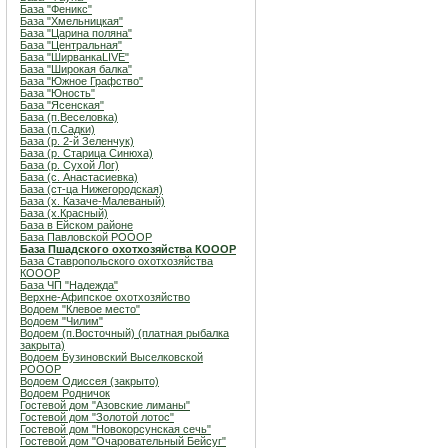
База "Феникс"
База "Хмельницкая"
База "Царина поляна"
База "Центральная"
База "ШирванкаLIVE"
База "Широкая балка"
База "Южное Графство"
База "Юность"
База "Ясенская"
База (п.Веселовка)
База (п.Садки)
База (р. 2-й Зеленчук)
База (р. Старица Синюха)
База (р. Сухой Лог)
База (с. Анастасиевка)
База (ст-ца Нижегородская)
База (х. Казаче-Малеваный)
База (х.Красный)
База в Ейском районе
База Павловской РОООР
База Пшадского охотхозяйства КОООР
База Ставропольского охотхозяйства
КОООР
База ЧП "Надежда"
Верхне-Афипское охотхозяйство
Водоем "Клевое место"
Водоем "Чилим"
Водоем (п.Восточный) (платная рыбалка
закрыта)
Водоем Бузиновский Выселковской
РОООР
Водоем Одиссея (закрыто)
Водоем Родничок
Гостевой дом "Азовские лиманы"
Гостевой дом "Золотой лотос"
Гостевой дом "Новокорсунская сечь"
Гостевой дом "Очаровательный Бейсуг"