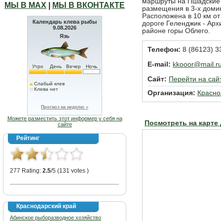
маршруты на Пшадские 
МЫ В МАХ
|
МЫ В ВКОНТАКТЕ
размещения в 3-х домик
Расположена в 10 км от
Календарь клева рыбы
дороге Геленджик - Арх
9.08.2026
районе горы Облего.
Язь
Телефон:
8 (86123) 3
E-mail:
kkooor@mail.r
Утро
День
Вечер
Ночь
Сайт:
Перейти на сай
Слабый клев
Клева нет
Организация:
Красн
Прогноз на неделю »
Можете разместить этот информер у себя на
Посмотреть на карте
сайте
Рейтинг
277 Rating:
2.5
/5 (131 votes )
Краснодарский край
Абинское рыборазводное хозяйство