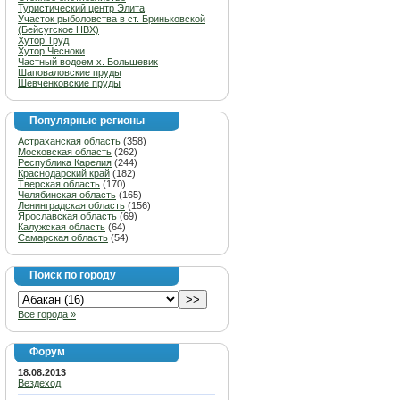
Туристический центр Элита
Участок рыболовства в ст. Бриньковской
(Бейсугское НВХ)
Хутор Труд
Хутор Чесноки
Частный водоем х. Большевик
Шаповаловские пруды
Шевченковские пруды
Популярные регионы
Астраханская область
(358)
Московская область
(262)
Республика Карелия
(244)
Краснодарский край
(182)
Тверская область
(170)
Челябинская область
(165)
Ленинградская область
(156)
Ярославская область
(69)
Калужская область
(64)
Самарская область
(54)
Поиск по городу
Все города »
Форум
18.08.2013
Вездеход