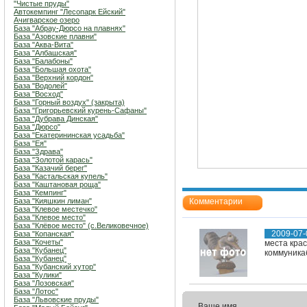
"Чистые пруды"
Автокемпинг "Лесопарк Ейский"
Ачигварское озеро
База "Абрау-Дюрсо на плавнях"
База "Азовские плавни"
База "Аква-Вита"
База "Албашская"
База "Балабоны"
База "Большая охота"
База "Верхний кордон"
База "Водолей"
База "Восход"
База "Горный воздух" (закрыта)
База "Григорьевский курень-Сафаны"
База "Дубрава Динская"
База "Дюрсо"
База "Екатерининская усадьба"
База "Ея"
База "Здрава"
База "Золотой карась"
База "Казачий берег"
База "Кастальская купель"
База "Каштановая роща"
База "Кемпинг"
База "Кияшкин лиман"
Комментарии
База "Клевое местечко"
База "Клевое место"
База "Клёвое место" (с.Великовечное)
2009-07-
База "Копанская"
База "Кочеты"
места кра
База "Кубанец"
коммуника
База "Кубанец"
База "Кубанский хутор"
База "Кулики"
База "Лозовская"
База "Лотос"
База "Львовские пруды"
Ваше имя