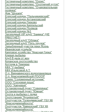
Гостиничный комплекс "Оазис"
Гостиничный комплекс "Охотничий хутор"
Гостиничный комплекс "Очаровательная
полянка"
Дом "Щукаря"
Егерский кордон "Пальчикиевский"
Егерский кордон Ахтанизовский
Егерский кордон Греково
Егерский кордон Кирпильский
Егерский кордон Поляков
Егерский кордон №1
Загородный VIP клуб "Заимка" (НЕ
РАБОТАЕТ)
Загородный клуб "Облака"
Загородный клуб "Пять прудов"
Зарыбленный участок реки Ясень
Ивановская усадьба
Карповое хозяйство "Красная Горка"
Клевая рыбалка
Клуб В дали от жен
Копанское охотхозяйство
Коттедж в Темрюке
КФХ "У рыбака"
КФХ Ильясовой А.Т.
О.п. Варнавинского водохранилища
О.п. Красноармейской РОООР
Озеро "Соломенный источник"
ООО "Сосновая роща"
ООО "Харчевня"
Остановочный пункт "Северянка"
Остановочный пункт "Южная"
Охота и рыбалка с лодки
Охотстанция "Кущеватый"
Охотучасток "Геленджикский" ГБУ КК
"Краснодаркрайохота"
Охотучасток "Кавказский" ГБУ КК
"Краснодаркрайохота"