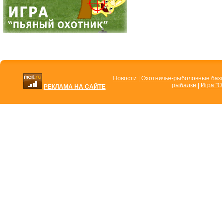
Новости
|
Охотничье-рыболовные ба
рыбалке
|
Игра "О
РЕКЛАМА НА САЙТЕ