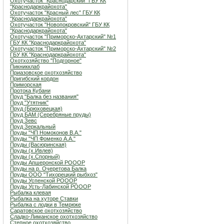
Охотучасток "Краснодарский" ГБУ КК
"Краснодаркрайохота"
Охотучасток "Красный лес" ГБУ КК
"Краснодаркрайохота"
Охотучасток "Новопокровский" ГБУ КК
"Краснодаркрайохота"
Охотучасток "Приморско-Ахтарский" №1
ГБУ КК "Краснодаркрайохота"
Охотучасток "Приморско-Ахтарский" №2
ГБУ КК "Краснодаркрайохота"
Охотхозяйство "Подгорное"
Пикникклаб
Приазовское охотхозяйство
Пригибский кордон
Приморская
Протока Кубани
Пруд "Балка без названия"
Пруд "Утятник"
Пруд (Брюховецкая)
Пруд БАМ (Серебряные пруды)
Пруд Зевс
Пруд Зеркальный
Пруды "ЧП Номоконов В.А."
Пруды "ЧП Фоменко А.А."
Пруды (Васюринская)
Пруды (х.Ивлев)
Пруды (х.Спорный)
Пруды Апшеронской РОООР
Пруды на р. Очеретова Балка
Пруды ООО "Тихорецкий рыбхоз"
Пруды Успенской РОООР
Пруды Усть-Лабинской РОООР
Рыбалка клевая
Рыбалка на хуторе Ставки
Рыбалка с лодки в Темрюке
Саратовское охотхозяйство
Сладко-Лиманское охотхозяйство
Степное охотхозяйство