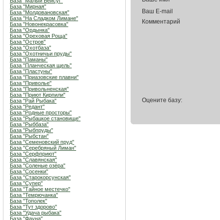
База "Малый Бейсуг"
База "Мирная"
Ваш E-mail
База "Молдовановская"
База "На Сладком Лимане"
Комментарий
База "Новонекрасовка"
База "Ордынка"
База "Ореховая Роща"
База "Остров"
База "Охотбаза"
База "Охотничьи пруды"
База "Паманы"
База "Планческая щель"
База "Пластуны"
База "Приазовские плавни"
База "Приволье"
База "Привольненская"
База "Приют Кирпили"
Оцените базу:
База "Рай Рыбака"
База "Редант"
База "Родные просторы"
База "Рыбацкое становище"
База "Рыббаза"
База "Рыбпруды"
База "Рыбстан"
База "Семеновский пруд"
База "Серебряный Лиман"
База "Серфприют"
База "Славянская"
База "Соленые озёра"
База "Сосенки"
База "Старокорсунская"
База "Супер"
База "Тайное местечко"
База "Темрючанка"
База "Тополек"
База "Тут здорово"
База "Удача рыбака"
База "Фауна"