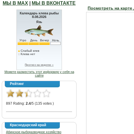
МЫ В МАХ
|
МЫ В ВКОНТАКТЕ
Посмотреть на карте
Календарь клева рыбы
8.08.2026
Язь
Утро
День
Вечер
Ночь
Слабый клев
Клева нет
Прогноз на неделю »
Можете разместить этот информер у себя на
сайте
Рейтинг
897 Rating:
2.4
/5 (135 votes )
Краснодарский край
Абинское рыборазводное хозяйство