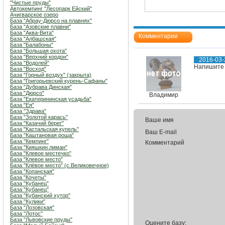
"Чистые пруды"
Автокемпинг "Лесопарк Ейский"
Ачигварское озеро
База "Абрау-Дюрсо на плавнях"
База "Азовские плавни"
База "Аква-Вита"
Комментарии
База "Албашская"
База "Балабоны"
База "Большая охота"
База "Верхний кордон"
2016-03-
База "Водолей"
Напишите 
База "Восход"
База "Горный воздух" (закрыта)
База "Григорьевский курень-Сафаны"
База "Дубрава Динская"
База "Дюрсо"
Владимир
База "Екатерининская усадьба"
База "Ея"
База "Здрава"
База "Золотой карась"
Ваше имя
База "Казачий берег"
База "Кастальская купель"
Ваш E-mail
База "Каштановая роща"
База "Кемпинг"
Комментарий
База "Кияшкин лиман"
База "Клевое местечко"
База "Клевое место"
База "Клёвое место" (с.Великовечное)
База "Копанская"
База "Кочеты"
База "Кубанец"
База "Кубанец"
База "Кубанский хутор"
База "Кулики"
База "Лозовская"
База "Лотос"
База "Львовские пруды"
Оцените базу: