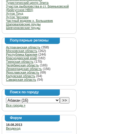
Туристический центр Элита
Участок рыболовства в ст. Бриньковской
(Бейсугское НВХ)
Хутор Труд
Хутор Чесноки
Частный водоем х. Большевик
Шаповаловские пруды
Шевченковские пруды
Популярные регионы
Астраханская область
(358)
Московская область
(262)
Республика Карелия
(244)
Краснодарский край
(182)
Тверская область
(170)
Челябинская область
(165)
Ленинградская область
(156)
Ярославская область
(69)
Калужская область
(64)
Самарская область
(54)
Поиск по городу
Все города »
Форум
18.08.2013
Вездеход