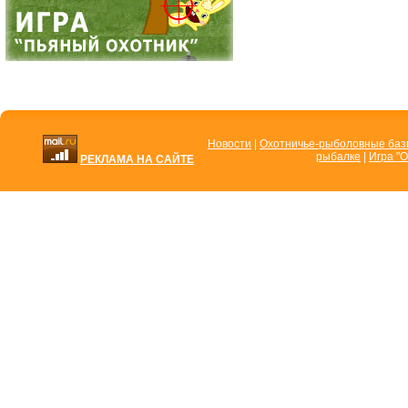
Новости
|
Охотничье-рыболовные ба
рыбалке
|
Игра "О
РЕКЛАМА НА САЙТЕ