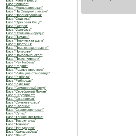
База "Малый Бейсуг"
База "Мирная"
База "Молдовановская"
База "На Сладком Лимане"
База "Новонекрасовка"
База "Ордынка"
База "Ореховая Роща"
База "Остров"
База "Охотбаза"
База "Охотничьи пруды"
База "Паманы"
База "Планческая щель"
База "Пластуны"
База "Приазовские плавни"
База "Приволье"
База "Привольненская"
База "Приют Кирпили"
База "Рай Рыбака"
База "Редант"
База "Родные просторы"
База "Рыбацкое становище"
База "Рыббаза"
База "Рыбпруды"
База "Рыбстан"
База "Семеновский пруд"
База "Серебряный Лиман"
База "Серфприют"
База "Славянская"
База "Соленые озёра"
База "Сосенки"
База "Старокорсунская"
База "Супер"
База "Тайное местечко"
База "Темрючанка"
База "Тополек"
База "Тут здорово"
База "Удача рыбака"
База "Фауна"