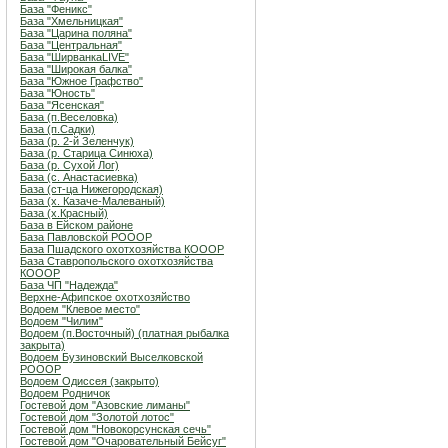
База "Феникс"
База "Хмельницкая"
База "Царина поляна"
База "Центральная"
База "ШирванкаLIVE"
База "Широкая балка"
База "Южное Графство"
База "Юность"
База "Ясенская"
База (п.Веселовка)
База (п.Садки)
База (р. 2-й Зеленчук)
База (р. Старица Синюха)
База (р. Сухой Лог)
База (с. Анастасиевка)
База (ст-ца Нижегородская)
База (х. Казаче-Малеваный)
База (х.Красный)
База в Ейском районе
База Павловской РОООР
База Пшадского охотхозяйства КОООР
База Ставропольского охотхозяйства
КОООР
База ЧП "Надежда"
Верхне-Афипское охотхозяйство
Водоем "Клевое место"
Водоем "Чилим"
Водоем (п.Восточный) (платная рыбалка
закрыта)
Водоем Бузиновский Выселковской
РОООР
Водоем Одиссея (закрыто)
Водоем Родничок
Гостевой дом "Азовские лиманы"
Гостевой дом "Золотой лотос"
Гостевой дом "Новокорсунская сечь"
Гостевой дом "Очаровательный Бейсуг"