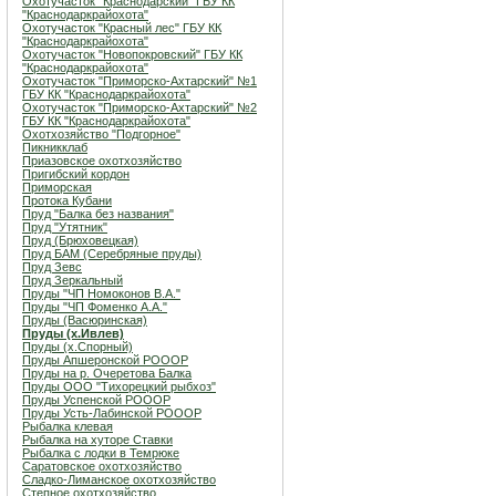
Охотучасток "Краснодарский" ГБУ КК
"Краснодаркрайохота"
Охотучасток "Красный лес" ГБУ КК
"Краснодаркрайохота"
Охотучасток "Новопокровский" ГБУ КК
"Краснодаркрайохота"
Охотучасток "Приморско-Ахтарский" №1
ГБУ КК "Краснодаркрайохота"
Охотучасток "Приморско-Ахтарский" №2
ГБУ КК "Краснодаркрайохота"
Охотхозяйство "Подгорное"
Пикникклаб
Приазовское охотхозяйство
Пригибский кордон
Приморская
Протока Кубани
Пруд "Балка без названия"
Пруд "Утятник"
Пруд (Брюховецкая)
Пруд БАМ (Серебряные пруды)
Пруд Зевс
Пруд Зеркальный
Пруды "ЧП Номоконов В.А."
Пруды "ЧП Фоменко А.А."
Пруды (Васюринская)
Пруды (х.Ивлев)
Пруды (х.Спорный)
Пруды Апшеронской РОООР
Пруды на р. Очеретова Балка
Пруды ООО "Тихорецкий рыбхоз"
Пруды Успенской РОООР
Пруды Усть-Лабинской РОООР
Рыбалка клевая
Рыбалка на хуторе Ставки
Рыбалка с лодки в Темрюке
Саратовское охотхозяйство
Сладко-Лиманское охотхозяйство
Степное охотхозяйство