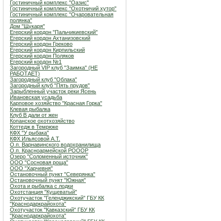
Гостиничный комплекс "Оазис"
Гостиничный комплекс "Охотничий хутор"
Гостиничный комплекс "Очаровательная
полянка"
Дом "Щукаря"
Егерский кордон "Пальчикиевский"
Егерский кордон Ахтанизовский
Егерский кордон Греково
Егерский кордон Кирпильский
Егерский кордон Поляков
Егерский кордон №1
Загородный VIP клуб "Заимка" (НЕ
РАБОТАЕТ)
Загородный клуб "Облака"
Загородный клуб "Пять прудов"
Зарыбленный участок реки Ясень
Ивановская усадьба
Карповое хозяйство "Красная Горка"
Клевая рыбалка
Клуб В дали от жен
Копанское охотхозяйство
Коттедж в Темрюке
КФХ "У рыбака"
КФХ Ильясовой А.Т.
О.п. Варнавинского водохранилища
О.п. Красноармейской РОООР
Озеро "Соломенный источник"
ООО "Сосновая роща"
ООО "Харчевня"
Остановочный пункт "Северянка"
Остановочный пункт "Южная"
Охота и рыбалка с лодки
Охотстанция "Кущеватый"
Охотучасток "Геленджикский" ГБУ КК
"Краснодаркрайохота"
Охотучасток "Кавказский" ГБУ КК
"Краснодаркрайохота"