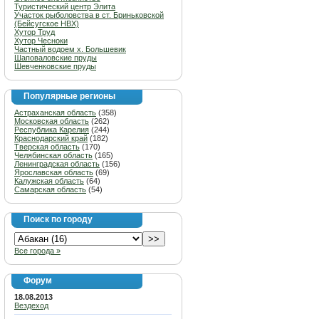
Туристический центр Элита
Участок рыболовства в ст. Бриньковской
(Бейсугское НВХ)
Хутор Труд
Хутор Чесноки
Частный водоем х. Большевик
Шаповаловские пруды
Шевченковские пруды
Популярные регионы
Астраханская область
(358)
Московская область
(262)
Республика Карелия
(244)
Краснодарский край
(182)
Тверская область
(170)
Челябинская область
(165)
Ленинградская область
(156)
Ярославская область
(69)
Калужская область
(64)
Самарская область
(54)
Поиск по городу
Все города »
Форум
18.08.2013
Вездеход