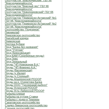
Охотучасток "Краснодарский" ГБУ КК
"Краснодаркрайохота"
Охотучасток "Красный лес" ГБУ КК
"Краснодаркрайохота"
Охотучасток "Новопокровский" ГБУ КК
"Краснодаркрайохота"
Охотучасток "Приморско-Ахтарский" №1
ГБУ КК "Краснодаркрайохота"
Охотучасток "Приморско-Ахтарский" №2
ГБУ КК "Краснодаркрайохота"
Охотхозяйство "Подгорное"
Пикникклаб
Приазовское охотхозяйство
Пригибский кордон
Приморская
Протока Кубани
Пруд "Балка без названия"
Пруд "Утятник"
Пруд (Брюховецкая)
Пруд БАМ (Серебряные пруды)
Пруд Зевс
Пруд Зеркальный
Пруды "ЧП Номоконов В.А."
Пруды "ЧП Фоменко А.А."
Пруды (Васюринская)
Пруды (х.Ивлев)
Пруды (х.Спорный)
Пруды Апшеронской РОООР
Пруды на р. Очеретова Балка
Пруды ООО "Тихорецкий рыбхоз"
Пруды Успенской РОООР
Пруды Усть-Лабинской РОООР
Рыбалка клевая
Рыбалка на хуторе Ставки
Рыбалка с лодки в Темрюке
Саратовское охотхозяйство
Сладко-Лиманское охотхозяйство
Степное охотхозяйство