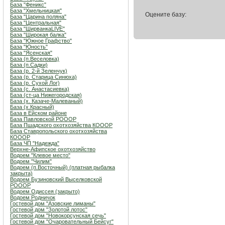
База "Феникс"
База "Хмельницкая"
Оцените базу:
База "Царина поляна"
База "Центральная"
База "ШирванкаLIVE"
База "Широкая балка"
База "Южное Графство"
База "Юность"
База "Ясенская"
База (п.Веселовка)
База (п.Садки)
База (р. 2-й Зеленчук)
База (р. Старица Синюха)
База (р. Сухой Лог)
База (с. Анастасиевка)
База (ст-ца Нижегородская)
База (х. Казаче-Малеваный)
База (х.Красный)
База в Ейском районе
База Павловской РОООР
База Пшадского охотхозяйства КОООР
База Ставропольского охотхозяйства
КОООР
База ЧП "Надежда"
Верхне-Афипское охотхозяйство
Водоем "Клевое место"
Водоем "Чилим"
Водоем (п.Восточный) (платная рыбалка
закрыта)
Водоем Бузиновский Выселковской
РОООР
Водоем Одиссея (закрыто)
Водоем Родничок
Гостевой дом "Азовские лиманы"
Гостевой дом "Золотой лотос"
Гостевой дом "Новокорсунская сечь"
Гостевой дом "Очаровательный Бейсуг"