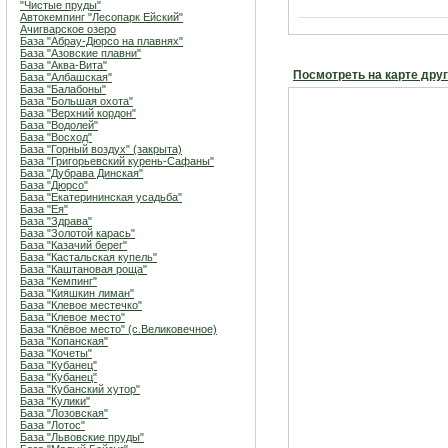
"Чистые пруды"
Автокемпинг "Лесопарк Ейский"
Ачигварское озеро
База "Абрау-Дюрсо на плавнях"
База "Азовские плавни"
База "Аква-Вита"
Посмотреть на карте дру
База "Албашская"
База "Балабоны"
База "Большая охота"
База "Верхний кордон"
База "Водолей"
База "Восход"
База "Горный воздух" (закрыта)
База "Григорьевский курень-Сафаны"
База "Дубрава Динская"
База "Дюрсо"
База "Екатерининская усадьба"
База "Ея"
База "Здрава"
База "Золотой карась"
База "Казачий берег"
База "Кастальская купель"
База "Каштановая роща"
База "Кемпинг"
База "Кияшкин лиман"
База "Клевое местечко"
База "Клевое место"
База "Клёвое место" (с.Великовечное)
База "Копанская"
База "Кочеты"
База "Кубанец"
База "Кубанец"
База "Кубанский хутор"
База "Кулики"
База "Лозовская"
База "Лотос"
База "Львовские пруды"