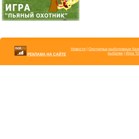
Новости
|
Охотничье-рыболовные ба
рыбалке
|
Игра "О
РЕКЛАМА НА САЙТЕ