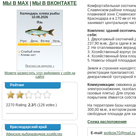
МЫ В МАХ
|
МЫ В ВКОНТАКТЕ
Комфортабельная охотничь
Славянском районе площадь
Календарь клева рыбы
плавневой зоне Славянского
10.08.2026
Краснодара и в 170 км от 
Язь
занимает центральную част
Комплекс зданий охотнич
себя:
1. Двухэтажный охотничий 
Утро
День
Вечер
Ночь
237,90 м.кв.; Дата сдачи в 
2. Не отапливаемая веранд
Слабый клев
3. Хозяйственный корпус (е
Клева нет
4. Хозяйственный блок площ
5. Навесы общей площадью 
Прогноз на неделю »
Земля и строения находятся
регистрации прилагаются).
Можете разместить этот информер у себя на
сайте
декоративной тротуарной п
Коммуникации:
скважина дл
Рейтинг
электроснабжение, газобал
газовые плиты). Для спуск
покрытием. Имеется собст
2270 Rating:
2.3
/5 (126 votes )
На территории базы наход
300,00 кв.м., в котором ра
свободные площади для за
Схема расположения
Краснодарский край
E-mail:
wolkow70@mail.ru
Абинское рыборазводное хозяйство