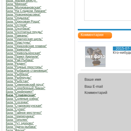
База "Малый Бейсуг"
База "Мирная"
База "Молдовановская"
База "На Сладком Лимане"
База "Новонекрасовка"
База "Ордынка"
База "Ореховая Роща"
База "Остров"
База "Охотбаза"
База "Охотничьи пруды"
Комментарии
База "Паманы"
База "Планческая щель"
База "Пластуны"
База "Приазовские плавни"
2015-07-
База "Приволье"
Кто-нибудь
База "Привольненская"
База "Приют Кирпили"
База "Рай Рыбака"
База "Редант"
База "Родные просторы"
База "Рыбацкое становище"
База "Рыббаза"
База "Рыбпруды"
Ваше имя
База "Рыбстан"
База "Семеновский пруд"
Ваш E-mail
База "Серебряный Лиман"
База "Серфприют"
Комментарий
База "Славянская"
База "Соленые озёра"
База "Сосенки"
База "Старокорсунская"
База "Супер"
База "Тайное местечко"
База "Темрючанка"
База "Тополек"
База "Тут здорово"
База "Удача рыбака"
База "Фауна"