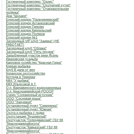
Гостиничный комплекс "Оазис"
Гостиничный комплекс "Охотничий хутор"
Гостиничный комплекс "Очаровательная
полянка"
Дом "Щукаря"
Егерский кордон "Пальчикиевский"
Егерский кордон Ахтанизовский
Егерский кордон Греково
Егерский кордон Кирпильский
Егерский кордон Поляков
Егерский кордон №1
Загородный VIP клуб "Заимка" (НЕ
РАБОТАЕТ)
Загородный клуб "Облака"
Загородный клуб "Пять прудов"
Зарыбленный участок реки Ясень
Ивановская усадьба
Карповое хозяйство "Красная Горка"
Клевая рыбалка
Клуб В дали от жен
Копанское охотхозяйство
Коттедж в Темрюке
КФХ "У рыбака"
КФХ Ильясовой А.Т.
О.п. Варнавинского водохранилища
О.п. Красноармейской РОООР
Озеро "Соломенный источник"
ООО "Сосновая роща"
ООО "Харчевня"
Остановочный пункт "Северянка"
Остановочный пункт "Южная"
Охота и рыбалка с лодки
Охотстанция "Кущеватый"
Охотучасток "Геленджикский" ГБУ КК
"Краснодаркрайохота"
Охотучасток "Кавказский" ГБУ КК
"Краснодаркрайохота"