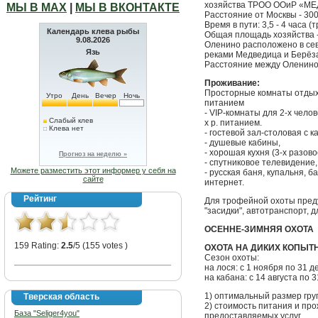
хозяйства ТРОО ООиР «М
МЫ В МАХ
|
МЫ В ВКОНТАКТЕ
Расстояние от Москвы - 300
Время в пути: 3,5 - 4 часа (
Календарь клева рыбы
Общая площадь хозяйства - 
9.08.2026
Оленино расположено в сев
Язь
реками Медведица и Берёз
Расстояние между Оленино 
Проживание:
Просторные комнаты отдыха н
Утро
День
Вечер
Ночь
питанием
- VIP-комнаты для 2-х челове
Слабый клев
х р. питанием.
Клева нет
- гостевой зал-столовая с к
- душевые кабины,
- хорошая кухня (3-х разово
Прогноз на неделю »
- спутниковое телевидение,
Можете разместить этот информер у себя на
- русская баня, купальня, 
сайте
интернет.
Рейтинг
Для трофейной охоты пред
"засидки", автотранспорт, 
ОСЕННЕ-ЗИМНЯЯ ОХОТА
159 Rating:
2.5
/5 (155 votes )
ОХОТА НА ДИКИХ КОПЫ
Сезон охоты:
на лося: с 1 ноября по 31 д
на кабана: с 14 августа по 
1) оптимальный размер гру
Тверская область
2) стоимость питания и пр
База "Seliger4you"
предоставляемых услуг.