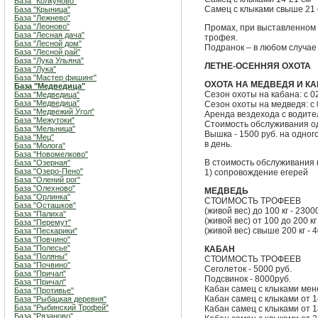
База "Колкуново"
Самец с клыками свыше 21 с
База "Крыница"
База "Лежнево"
База "Леоново"
Промах, при выставленном 
База "Лесная дача"
трофея.
База "Лесной дом"
Подранок – в любом случае
База "Лесной рай"
База "Лука Ульяна"
ЛЕТНЕ-ОСЕННЯЯ ОХОТА
База "Лука"
База "Мастер фишинг"
ОХОТА НА МЕДВЕДЯ И К
База "Медведица"
Сезон охоты на кабана: с 0
База "Медведица"
База "Медведица"
Сезон охоты на медведя: с 
База "Медвежий Угол"
Аренда вездехода с водител
База "Межутоки"
Стоимость обслуживания од
База "Мельница"
Вышка - 1500 руб. на одног
База "Мец"
в день.
База "Молога"
База "Новомелково"
В стоимость обслуживания н
База "Озерная"
База "Озеро-Пено"
1) сопровождение егерей
База "Олений рог"
База "Олехново"
МЕДВЕДЬ
База "Орлинка"
СТОИМОСТЬ ТРОФЕЕВ
База "Осташков"
(живой вес) до 100 кг - 2300
База "Палиха"
(живой вес) от 100 до 200 кг
База "Перемут"
(живой вес) свыше 200 кг - 
База "Пескарики"
База "Повчино"
База "Полесье"
КАБАН
База "Поляны"
СТОИМОСТЬ ТРОФЕЕВ
База "Почвино"
Сеголеток - 5000 руб.
База "Причал"
Подсвинок - 8000руб.
База "Причал"
Кабан самец с клыками мене
База "Противье"
Кабан самец с клыками от 1
База "Рыбацкая деревня"
База "Рыбинский Трофей"
Кабан самец с клыками от 1
База "Рязаново"