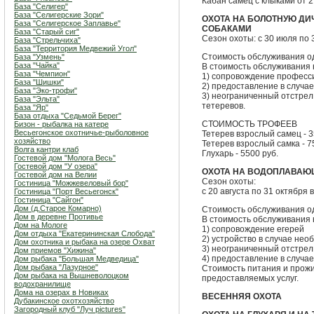
Кабан самец с клыками от 21
База "Селигер"
База "Селигерские Зори"
ОХОТА НА БОЛОТНУЮ ДИЧ
База "Селигерское Заплавье"
СОБАКАМИ
База "Старый сиг"
Сезон охоты: с 30 июля по
База "Стрельчиха"
База "Территория Медвежий Угол"
Стоимость обслуживания одн
База "Узмень"
База "Чайка"
В стоимость обслуживания н
База "Чемпион"
1) сопровождение професс
База "Шишки"
2) предоставление в случа
База "Эко-трофи"
3) неограниченный отстрел
База "Эльта"
тетеревов.
База "Яр"
База отдыха "Седьмой Берег"
СТОИМОСТЬ ТРОФЕЕВ
Бизон - рыбалка на катере
Весьегонское охотничье-рыболовное
Тетерев взрослый самец - 3
хозяйство
Тетерев взрослый самка - 7
Волга кантри клаб
Глухарь - 5500 руб.
Гостевой дом "Молога Весь"
Гостевой дом "У озера"
ОХОТА НА ВОДОПЛАВАЮ
Гостевой дом на Велии
Сезон охоты:
Гостиница "Можжевеловый бор"
с 20 августа по 31 октября
Гостиница "Порт Весьегонск"
Гостиница "Сайгон"
Дом (д.Старое Комарно)
Стоимость обслуживания одн
Дом в деревне Противье
В стоимость обслуживания н
Дом на Мологе
1) сопровождение егерей
Дом отдыха "Екатерининская Слобода"
2) устройство в случае нео
Дом охотника и рыбака на озере Охват
3) неограниченный отстре
Дом приемов "Хижина"
4) предоставление в случа
Дом рыбака "Большая Медведица"
Дом рыбака "Лазурное"
Стоимость питания и прож
Дом рыбака на Вышневолоцком
предоставляемых услуг.
водохранилище
Дома на озерах в Новиках
ВЕСЕННЯЯ ОХОТА
Дубакинское охотхозяйство
Загородный клуб "Луч pictures"