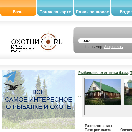
Базы
Поиск по карте
Поиск по шоссе
Водо
Астрахань
Например:
Рыболовно-охотничьи базы
/
<<
Расположение:
База расположена в Оленин