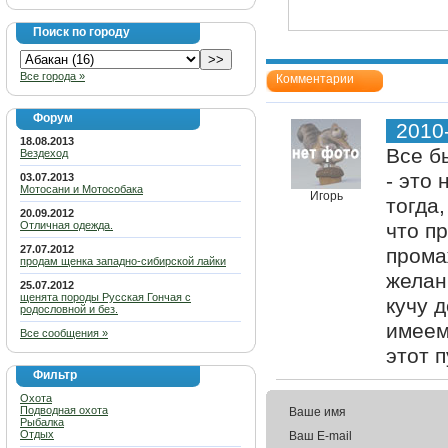
Поиск по городу
Все города »
Комментарии
Форум
2010
18.08.2013
Все б
Вездеход
- это 
03.07.2013
Мотосани и Мотособака
Игорь
тогда
20.09.2012
Отличная одежда.
что п
27.07.2012
прома
продам щенка западно-сибирской лайки
желан
25.07.2012
щенята породы Русская Гончая с
кучу д
родословной и без.
имеем
Все сообщения »
этот 
Фильтр
Охота
Подводная охота
Ваше имя
Рыбалка
Отдых
Ваш E-mail