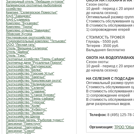
ОХОТА НА ГЛУХАРЯ И НА
Загородный отель "Любашин хуторок"
Сезон охоты:
Калининское охотничье-рыболовное
10 дней - период с 20 апре
хозяйство
Кемпинг "Селигерское Поместье"
до начала сезона).
Клуб "Завидово"
Оптимальный размер группы
Клуб Судимиръ
Стоимость обслуживания одн
Комплекс "Бухарово"
В стоимость обслуживания н
Комплекс "Тропа"
1) сопровождение егерей
Комплекс отдыха "Завидово"
Лбовские Хутора
СТОИМОСТЬ ТРОФЕЯ
Нестеровское охотхозяйство
Оздоровительный комплекс "Тетьково"
Глухарь - 5500 руб.
ООО "Лесная гать"
Тетерев - 3500 руб.
Отель "Вершина Селигера"
Вальдшнеп бесплатно
Отель "Дафна"
Отель "Тирс"
ОХОТА НА ВОДОПЛАВАЮ
Охотничье хозяйство "Тверь-Сафари"
Сезон охоты:
Охотничьи дачи "Русалочьи Пороги"
10 дней - период с 20 апре
Охотхозяйство "Батуринское"
Охотхозяйство "Белка"
до начала сезона)
Охотхозяйство "Горские Устья"
Охотхозяйство "Заречье"
НА СЕЛЕЗНЯ С ПОДСАДН
Охотхозяйство "Королевская охота"
Оптимальный размер групп 
Охотхозяйство "Нелидовское"
Стоимость обслуживания одн
Охотхозяйство "Селигер"
В стоимость обслуживания н
Охотхозяйство "Славяне"
Охотхозяйство "Старое Курово"
1) сопровождение егерей
Охотхозяйство "Тверь-сафари"
В стоимость обслуживания
Охотхозяйство "Туросна"
дичи разрешенных видов.
Охотхозяйство "Холм"
Охотхозяйство "Хубертус"
Охотхозяйство "Экомир"
Телефон:
8 (495) 125-78-
Охотхозяйство Шегра
Палаточный лагерь "Рыболов-турист"
Пансионат "Гринстоун"
Организация:
ТРОО "Обще
Пансионат "Заручевье"
Пансионат "Сокол"