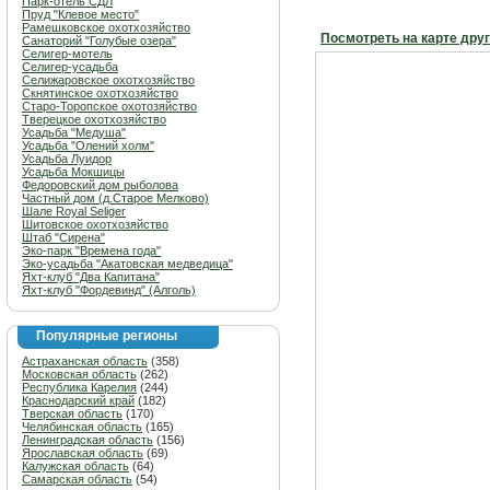
Парк-отель СДЛ
Пруд "Клевое место"
Рамешковское охотхозяйство
Посмотреть на карте дру
Санаторий "Голубые озера"
Селигер-мотель
Селигер-усадьба
Селижаровское охотхозяйство
Скнятинское охотхозяйство
Старо-Торопское охотозяйство
Тверецкое охотхозяйство
Усадьба "Медуша"
Усадьба "Олений холм"
Усадьба Луидор
Усадьба Мокшицы
Федоровский дом рыболова
Частный дом (д.Старое Мелково)
Шале Royal Seliger
Шитовское охотхозяйство
Штаб "Сирена"
Эко-парк "Времена года"
Эко-усадьба "Акатовская медведица"
Яхт-клуб "Два Капитана"
Яхт-клуб "Фордевинд" (Алголь)
Популярные регионы
Астраханская область
(358)
Московская область
(262)
Республика Карелия
(244)
Краснодарский край
(182)
Тверская область
(170)
Челябинская область
(165)
Ленинградская область
(156)
Ярославская область
(69)
Калужская область
(64)
Самарская область
(54)