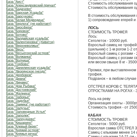
База "Аист"
Стоимость обслуживания одн
База "Александровский причал"
Стоимость обслуживания одн
База "Бадачево"
База "Барская Усадьба"
В стоимость обслуживания н
База "Барсуково"
1) сопровождение егерей и
База "Белая Медведица"
База "Берлога" (не работает)
База "Биосфера"
ЛОСЬ
База "Боровое"
СТОИМОСТЬ ТРОФЕЯ
База "Ботово"
Лось:
База "Валдайская усадьба"
Сеголеток - 10000 руб.
База "Валентиновка" (Хивитэк)
Взрослый самец не трофе
База "Верхневолжье"
(шильник) с 1-м рогом 1-2 о
База "Весь"
База "Весьегонский остров"
Взрослый самец с рогами - 
База "Волжанка"
Взрослый самец с рогами с
База "Волчица"
или весом свыше 8 кг - 3500
База "Горбово"
База "Данилинская усадьба"
Промах, при выставленном 
База "Дворянское гнездо"
трофея.
База "Дербовеж"
Подранок – в любом случае
База "Диана"
База "Динамо"
База "Дом Рыбака"
ОТСТРЕЛ КОРОВ С ТЕЛЯТАМ
База "Достоевский"
ОТРОСТКАМИ НА РОГАХ -
База "Желниха"
База "Заборье"
Лось на реву
База "Задубье"
Организация охоты - 3000ру
База "Заимка" (не работает)
Стоимость трофея - от 250
База "Залучье"
База "Заповедные Устья"
КАБАН
База "Заполек"
База "Запруднево"
СТОИМОСТЬ ТРОФЕЯ
База "Кишарино"
Сеголеток - 5000 руб.
База "Клевый берег"
Взрослая самка ОТСТРЕЛ
База "Княжий остров"
Самец с клыками менее 14 с
База "Княжья речка"
Самец с клыками 14-21 см -