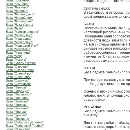
База "Колкуново"
* парковка для автомобиле
База "Крыница"
База "Лежнево"
Система скидок
База "Леоново"
В зависимости от срока пр
База "Лесная дача"
срок) предоставляются скид
База "Лесной дом"
База "Лесной рай"
БАНЯ
База "Лука Ульяна"
Посетив нашу баню, вы ощу
База "Лука"
База "Мастер фишинг"
настоящей русской бани. "То
База "Медведица"
Посещение бани сопровожд
База "Медведица"
древности люди заметили, 
База "Медведица"
на все системы организма. 
База "Медвежий Угол"
снимает нервное напряжение
База "Межутоки"
работоспособность, тренир
База "Мельница"
База "Мец"
иммунитет. Сидя за столом 
База "Молога"
атмосферу душевного равн
База "Новомелково"
База "Озерная"
ОХОТА
База "Озеро-Пено"
База отдыха "Чемпион" по 
База "Олений рог"
База "Олехново"
При выезде на охоту с вам
База "Орлинка"
необходимую помощь по про
База "Осташков"
База "Палиха"
База "Перемут"
Осенью и весной – самостоя
База "Пескарики"
кабана, лося. В помощь ох
База "Повчино"
родословной.
База "Полесье"
База "Поляны"
РЫБАЛКА
База "Почвино"
База отдыха "Чемпион" по 
База "Причал"
рыбалку.
База "Причал"
База "Противье"
База "Рыбацкая деревня"
Для тех, кто любит рыбалку
База "Рыбинский Трофей"
возможность порыбачить в 
База "Рязаново"