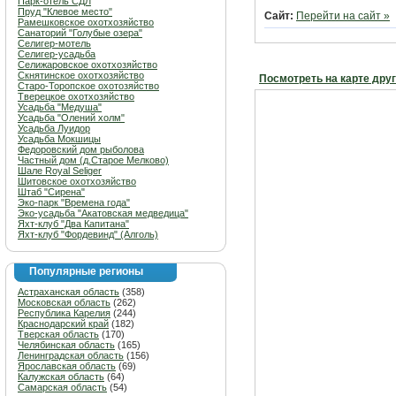
Парк-отель СДЛ
Пруд "Клевое место"
Сайт:
Перейти на сайт »
Рамешковское охотхозяйство
Санаторий "Голубые озера"
Селигер-мотель
Селигер-усадьба
Селижаровское охотхозяйство
Скнятинское охотхозяйство
Посмотреть на карте дру
Старо-Торопское охотозяйство
Тверецкое охотхозяйство
Усадьба "Медуша"
Усадьба "Олений холм"
Усадьба Луидор
Усадьба Мокшицы
Федоровский дом рыболова
Частный дом (д.Старое Мелково)
Шале Royal Seliger
Шитовское охотхозяйство
Штаб "Сирена"
Эко-парк "Времена года"
Эко-усадьба "Акатовская медведица"
Яхт-клуб "Два Капитана"
Яхт-клуб "Фордевинд" (Алголь)
Популярные регионы
Астраханская область
(358)
Московская область
(262)
Республика Карелия
(244)
Краснодарский край
(182)
Тверская область
(170)
Челябинская область
(165)
Ленинградская область
(156)
Ярославская область
(69)
Калужская область
(64)
Самарская область
(54)