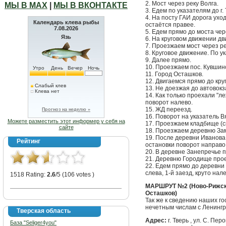
2. Мост через реку Волга.
МЫ В МАХ
|
МЫ В ВКОНТАКТЕ
3. Едем по указателям до г.
4. На посту ГАИ дорога ухо
Календарь клева рыбы
остаётся правее.
7.08.2026
5. Едем прямо до моста чер
Язь
6. На круговом движении дв
7. Проезжаем мост через ре
8. Круговое движение. По ук
9. Далее прямо.
10. Проезжаем пос. Кувшин
Утро
День
Вечер
Ночь
11. Город Осташков.
12. Двигаемся прямо до кру
Слабый клев
13. Не доезжая до автовокз
Клева нет
14. Как только проехали "л
поворот налево.
15. ЖД переезд.
Прогноз на неделю »
16. Поворот на указатель В
Можете разместить этот информер у себя на
17. Проезжаем кладбище (с
сайте
18. Проезжаем деревню За
19. После деревни Иванова
Рейтинг
остановки поворот направо
20. В деревне Занепречье п
21. Деревню Городище про
22. Едем прямо до деревни
слева, 1-й заезд, круто нал
1518 Rating:
2.6
/5 (106 votes )
МАРШРУТ №2 (Ново-Рижск
Осташков)
Так же к сведению наших г
нечетным числам с Ленингр
Тверская область
Адрес:
г. Тверь , ул. С. Пе
База "Seliger4you"