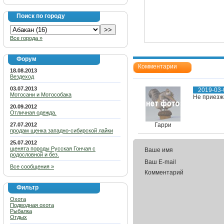
Поиск по городу
Все города »
Форум
Комментарии
18.08.2013
Вездеход
03.07.2013
2019-03-
Мотосани и Мотособака
Не приезжа
20.09.2012
Отличная одежда.
27.07.2012
Гарри
продам щенка западно-сибирской лайки
25.07.2012
щенята породы Русская Гончая с
Ваше имя
родословной и без.
Ваш E-mail
Все сообщения »
Комментарий
Фильтр
Охота
Подводная охота
Рыбалка
Отдых