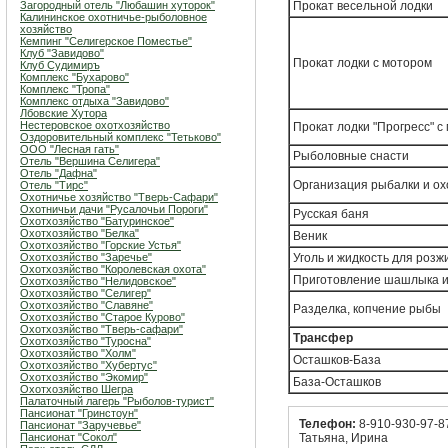
Загородный отель "Любашин хуторок"
Прокат весельной лодки
Калининское охотничье-рыболовное
хозяйство
Кемпинг "Селигерское Поместье"
Клуб "Завидово"
Прокат лодки с мотором
Клуб Судимиръ
Комплекс "Бухарово"
Комплекс "Тропа"
Комплекс отдыха "Завидово"
Лбовские Хутора
Нестеровское охотхозяйство
Прокат лодки "Прогресс" с
Оздоровительный комплекс "Тетьково"
ООО "Лесная гать"
Рыболовные снасти
Отель "Вершина Селигера"
Отель "Дафна"
Организация рыбалки и о
Отель "Тирс"
Охотничье хозяйство "Тверь-Сафари"
Охотничьи дачи "Русалочьи Пороги"
Русская баня
Охотхозяйство "Батуринское"
Охотхозяйство "Белка"
Веник
Охотхозяйство "Горские Устья"
Охотхозяйство "Заречье"
Уголь и жидкость для розж
Охотхозяйство "Королевская охота"
Приготовление шашлыка и
Охотхозяйство "Нелидовское"
Охотхозяйство "Селигер"
Охотхозяйство "Славяне"
Разделка, копчение рыбы
Охотхозяйство "Старое Курово"
Охотхозяйство "Тверь-сафари"
Трансфер
Охотхозяйство "Туросна"
Охотхозяйство "Холм"
Осташков-База
Охотхозяйство "Хубертус"
Охотхозяйство "Экомир"
База-Осташков
Охотхозяйство Шегра
Палаточный лагерь "Рыболов-турист"
Пансионат "Гринстоун"
Телефон:
8-910-930-97-87
Пансионат "Заручевье"
Пансионат "Сокол"
Татьяна, Ирина