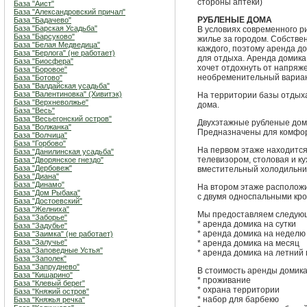
стороны аптеки)
База "Аист"
База "Александровский причал"
РУБЛЕНЫЕ ДОМА
База "Бадачево"
База "Барская Усадьба"
В условиях современного р
База "Барсуково"
жилье за городом. Собстве
База "Белая Медведица"
каждого, поэтому аренда д
База "Берлога" (не работает)
для отдыха. Аренда домика 
База "Биосфера"
хочет отдохнуть от напряж
База "Боровое"
необременительный вариан
База "Ботово"
База "Валдайская усадьба"
База "Валентиновка" (Хивитэк)
На территории базы отдыха
База "Верхневолжье"
дома.
База "Весь"
База "Весьегонский остров"
Двухэтажные рубленые дом
База "Волжанка"
Предназначены для комфор
База "Волчица"
База "Горбово"
На первом этаже находится
База "Данилинская усадьба"
телевизором, столовая и к
База "Дворянское гнездо"
База "Дербовеж"
вместительный холодильник
База "Диана"
База "Динамо"
На втором этаже расположи
База "Дом Рыбака"
с двумя односпальными кро
База "Достоевский"
База "Желниха"
Мы предоставляем следующ
База "Заборье"
* аренда домика на сутки
База "Задубье"
* аренда домика на неделю
База "Заимка" (не работает)
База "Залучье"
* аренда домика на месяц
База "Заповедные Устья"
* аренда домика на летний 
База "Заполек"
База "Запруднево"
В стоимость аренды домика
База "Кишарино"
* проживание
База "Клевый берег"
* охрана территории
База "Княжий остров"
* набор для барбекю
База "Княжья речка"