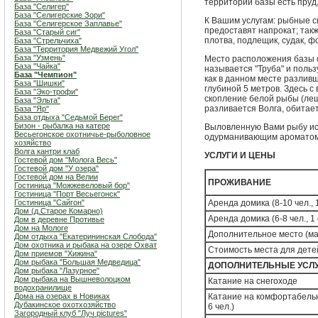
территории базы есть пруд,
База "Селигер"
База "Селигерские Зори"
К Вашим услугам: рыбные с
База "Селигерское Заплавье"
предоставят напрокат; такж
База "Старый сиг"
плотва, подлещик, судак, фо
База "Стрельчиха"
База "Территория Медвежий Угол"
База "Узмень"
Место расположения базы 
База "Чайка"
называется "Труба" и поль
База "Чемпион"
как в данном месте разлив
База "Шишки"
глубиной 5 метров. Здесь с
База "Эко-трофи"
скопление белой рыбы (лещ, 
База "Эльта"
разливается Волга, обитае
База "Яр"
База отдыха "Седьмой Берег"
Бизон - рыбалка на катере
Выловленную Вами рыбу иску
Весьегонское охотничье-рыболовное
одурманивающим ароматом 
хозяйство
Волга кантри клаб
УСЛУГИ И ЦЕНЫ
Гостевой дом "Молога Весь"
Гостевой дом "У озера"
Гостевой дом на Велии
ПРОЖИВАНИЕ
Гостиница "Можжевеловый бор"
Гостиница "Порт Весьегонск"
Гостиница "Сайгон"
Аренда домика (8-10 чел., 1
Дом (д.Старое Комарно)
Аренда домика (6-8 чел., 1 
Дом в деревне Противье
Дом на Мологе
Дополнительное место (мак
Дом отдыха "Екатерининская Слобода"
Дом охотника и рыбака на озере Охват
Стоимость места для детей
Дом приемов "Хижина"
Дом рыбака "Большая Медведица"
ДОПОЛНИТЕЛЬНЫЕ УСЛ
Дом рыбака "Лазурное"
Дом рыбака на Вышневолоцком
Катание на снегоходе
водохранилище
Дома на озерах в Новиках
Катание на комфортабельн
Дубакинское охотхозяйство
6 чел.)
Загородный клуб "Луч pictures"