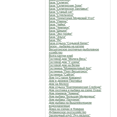
База "Селигер"
База "Селигерские Зори"
База "Селигерское Заплавье"
База "Старый сиг"
База "Стрельчиха"
База "Территория Медвежий Угол"
База "Узмень"
База "Чайка"
База "Чемпион"
База "Шишки"
База "Эко-трофи"
База "Эльта"
База "Яр"
База отдыха "Седьмой Берег"
Бизон - рыбалка на катере
Весьегонское охотничье-рыболовное
хозяйство
Волга кантри клаб
Гостевой дом "Молога Весь"
Гостевой дом "У озера"
Гостевой дом на Велии
Гостиница "Можжевеловый бор"
Гостиница "Порт Весьегонск"
Гостиница "Сайгон"
Дом (д.Старое Комарно)
Дом в деревне Противье
Дом на Мологе
Дом отдыха "Екатерининская Слобода"
Дом охотника и рыбака на озере Охват
Дом приемов "Хижина"
Дом рыбака "Большая Медведица"
Дом рыбака "Лазурное"
Дом рыбака на Вышневолоцком
водохранилище
Дома на озерах в Новиках
Дубакинское охотхозяйство
Загородный клуб "Луч pictures"