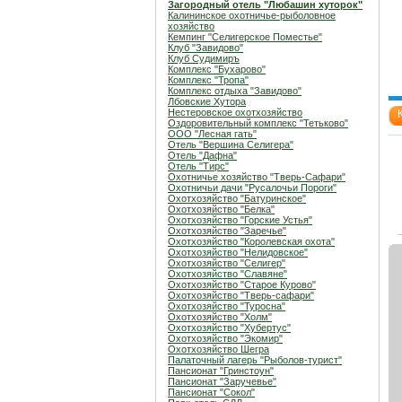
Загородный отель "Любашин хуторок"
Калининское охотничье-рыболовное
хозяйство
Кемпинг "Селигерское Поместье"
Клуб "Завидово"
Клуб Судимиръ
Комплекс "Бухарово"
Комплекс "Тропа"
Комплекс отдыха "Завидово"
Лбовские Хутора
Нестеровское охотхозяйство
Оздоровительный комплекс "Тетьково"
ООО "Лесная гать"
Отель "Вершина Селигера"
Отель "Дафна"
Отель "Тирс"
Охотничье хозяйство "Тверь-Сафари"
Охотничьи дачи "Русалочьи Пороги"
Охотхозяйство "Батуринское"
Охотхозяйство "Белка"
Охотхозяйство "Горские Устья"
Охотхозяйство "Заречье"
Охотхозяйство "Королевская охота"
Охотхозяйство "Нелидовское"
Охотхозяйство "Селигер"
Охотхозяйство "Славяне"
Охотхозяйство "Старое Курово"
Охотхозяйство "Тверь-сафари"
Охотхозяйство "Туросна"
Охотхозяйство "Холм"
Охотхозяйство "Хубертус"
Охотхозяйство "Экомир"
Охотхозяйство Шегра
Палаточный лагерь "Рыболов-турист"
Пансионат "Гринстоун"
Пансионат "Заручевье"
Пансионат "Сокол"