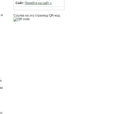
Сайт:
Перейти на сайт »
 в
Ссылка на эту страницу QR-код:
.
к
ка
г,