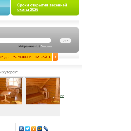
Сроки открытия весенней
охоты 2026
(
0
)
Избранное
Очистить
н хуторок"
>>