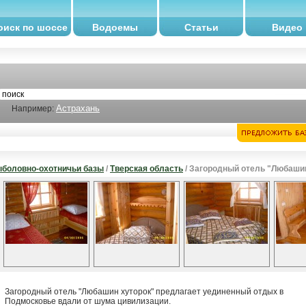
оиск по шоссе
Водоемы
Статьи
Видео
Астрахань
Например:
боловно-охотничьи базы
/
Тверская область
/ Загородный отель "Любаши
Загородный отель "Любашин хуторок" предлагает уединенный отдых в
Подмосковье вдали от шума цивилизации.