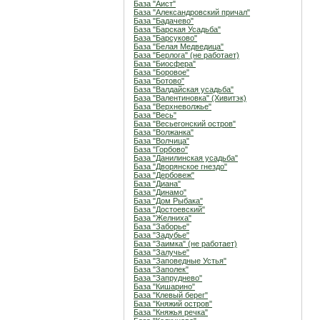
База "Аист"
База "Александровский причал"
База "Бадачево"
База "Барская Усадьба"
База "Барсуково"
База "Белая Медведица"
База "Берлога" (не работает)
База "Биосфера"
База "Боровое"
База "Ботово"
База "Валдайская усадьба"
База "Валентиновка" (Хивитэк)
База "Верхневолжье"
База "Весь"
База "Весьегонский остров"
База "Волжанка"
База "Волчица"
База "Горбово"
База "Данилинская усадьба"
База "Дворянское гнездо"
База "Дербовеж"
База "Диана"
База "Динамо"
База "Дом Рыбака"
База "Достоевский"
База "Желниха"
База "Заборье"
База "Задубье"
База "Заимка" (не работает)
База "Залучье"
База "Заповедные Устья"
База "Заполек"
База "Запруднево"
База "Кишарино"
База "Клевый берег"
База "Княжий остров"
База "Княжья речка"