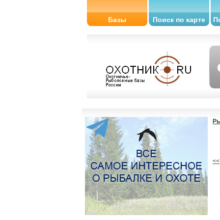
Базы
Поиск по карте
П
Ры
<<