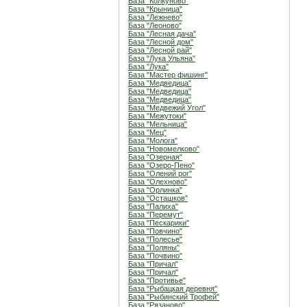
База "Колкуново"
База "Крыница"
База "Лежнево"
База "Леоново"
База "Лесная дача"
База "Лесной дом"
База "Лесной рай"
База "Лука Ульяна"
База "Лука"
База "Мастер фишинг"
База "Медведица"
База "Медведица"
База "Медведица"
База "Медвежий Угол"
База "Межутоки"
База "Мельница"
База "Мец"
База "Молога"
База "Новомелково"
База "Озерная"
База "Озеро-Пено"
База "Олений рог"
База "Олехново"
База "Орлинка"
База "Осташков"
База "Палиха"
База "Перемут"
База "Пескарики"
База "Повчино"
База "Полесье"
База "Поляны"
База "Почвино"
База "Причал"
База "Причал"
База "Противье"
База "Рыбацкая деревня"
База "Рыбинский Трофей"
База "Рязаново"