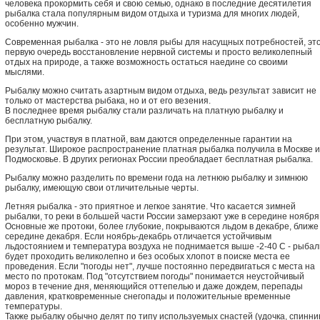
человека прокормить себя и свою семью, однако в последние десятилетия
рыбалка стала популярным видом отдыха и туризма для многих людей,
особенно мужчин.
Современная рыбалка - это не ловля рыбы для насущных потребностей, это
первую очередь восстановление нервной системы и просто великолепный
отдых на природе, а также возможность остаться наедине со своими
мыслями.
Рыбалку можно считать азартным видом отдыха, ведь результат зависит не
только от мастерства рыбака, но и от его везения.
В последнее время рыбалку стали различать на платную рыбалку и
бесплатную рыбалку.
При этом, участвуя в платной, вам даются определенные гарантии на
результат. Широкое распространение платная рыбалка получила в Москве и
Подмосковье. В других регионах России преобладает бесплатная рыбалка.
Рыбалку можно разделить по времени года на летнюю рыбалку и зимнюю
рыбалку, имеющую свои отличительные черты.
Летняя рыбалка - это приятное и легкое занятие. Что касается зимней
рыбалки, то реки в большей части России замерзают уже в середине ноября
Основные же протоки, более глубокие, покрываются льдом в декабре, ближе 
середине декабря. Если ноябрь-декабрь отличается устойчивым
льдостоянием и температура воздуха не поднимается выше -2-40 С - рыбал
будет проходить великолепно и без особых хлопот в поиске места ее
проведения. Если "погоды нет", лучше постоянно передвигаться с места на
место по протокам. Под "отсутствием погоды" понимается неустойчивый
мороз в течение дня, меняющийся оттепелью и даже дождем, перепады
давления, кратковременные снегопады и положительные временные
температуры.
Также рыбалку обычно делят по типу используемых снастей (удочка, спиннин