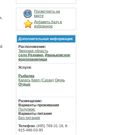
Посмотреть на
карте
в,
Добавить базу в
избранное
Дополнительная информация
ый
Расположение:
Тверская область
село Редкино
,
Иваньковское
водохранилище
,
Услуги:
Рыбалка
Карась
Карп (Сазан)
Окунь
Отдых
Размещение:
Варианты проживания
Полулюкс
Варианты питания
Без питания
Телефон:
(495) 769-31-18, 8-
915-486-03-95