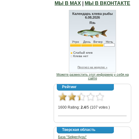
МЫ В МАХ
|
МЫ В ВКОНТАКТЕ
Календарь клева рыбы
6.08.2026
Язь
Утро
День
Вечер
Ночь
Слабый клев
Клева нет
Прогноз на неделю »
Можете разместить этот информер у себя на
сайте
Рейтинг
1600 Rating:
2.4
/5 (107 votes )
Тверская область
База "Seliger4you"