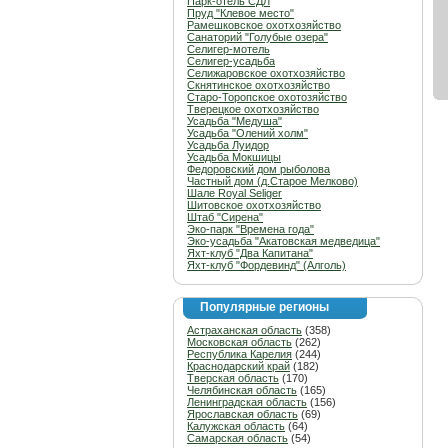
Парк-отель СДЛ
Пруд "Клевое место"
Рамешковское охотхозяйство
Санаторий "Голубые озера"
Селигер-мотель
Селигер-усадьба
Селижаровское охотхозяйство
Скнятинское охотхозяйство
Старо-Торопское охотозяйство
Тверецкое охотхозяйство
Усадьба "Медуша"
Усадьба "Олений холм"
Усадьба Луидор
Усадьба Мокшицы
Федоровский дом рыболова
Частный дом (д.Старое Мелково)
Шале Royal Seliger
Шитовское охотхозяйство
Штаб "Сирена"
Эко-парк "Времена года"
Эко-усадьба "Акатовская медведица"
Яхт-клуб "Два Капитана"
Яхт-клуб "Фордевинд" (Алголь)
Популярные регионы
Астраханская область
(358)
Московская область
(262)
Республика Карелия
(244)
Краснодарский край
(182)
Тверская область
(170)
Челябинская область
(165)
Ленинградская область
(156)
Ярославская область
(69)
Калужская область
(64)
Самарская область
(54)