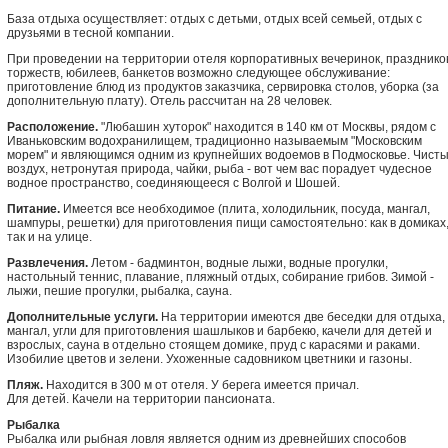
База отдыха осуществляет: отдых с детьми, отдых всей семьей, отдых с
друзьями в тесной компании.
При проведении на территории отеля корпоративных вечеринок, празднико
торжеств, юбилеев, банкетов возможно следующее обслуживание:
приготовление блюд из продуктов заказчика, сервировка столов, уборка (за
дополнительную плату). Отель рассчитан на 28 человек.
Расположение.
"Любашин хуторок" находится в 140 км от Москвы, рядом с
Иваньковским водохранилищем, традиционно называемым "Московским
морем" и являющимся одним из крупнейших водоемов в Подмосковье. Чист
воздух, нетронутая природа, чайки, рыба - вот чем вас порадует чудесное
водное пространство, соединяющееся с Волгой и Шошей.
Питание.
Имеется все необходимое (плита, холодильник, посуда, мангал,
шампуры, решетки) для приготовления пищи самостоятельно: как в домиках
так и на улице.
Развлечения.
Летом - бадминтон, водные лыжи, водные прогулки,
настольный теннис, плавание, пляжный отдых, собирание грибов. Зимой -
лыжи, пешие прогулки, рыбалка, сауна.
Дополнительные услуги.
На территории имеются две беседки для отдыха,
мангал, угли для приготовления шашлыков и барбекю, качели для детей и
взрослых, сауна в отдельно стоящем домике, пруд с карасями и раками.
Изобилие цветов и зелени. Ухоженные садовником цветники и газоны.
Пляж.
Находится в 300 м от отеля. У берега имеется причал.
Для детей. Качели на территории пансионата.
Рыбалка
Рыбалка или рыбная ловля является одним из древнейших способов