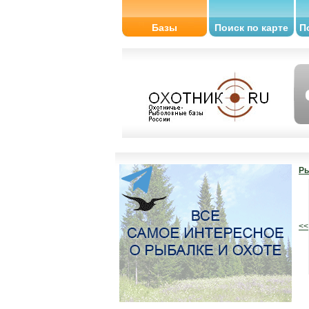
Базы
Поиск по карте
П
Ры
<<