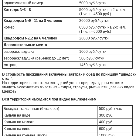
однокомнатный номер
5000 руб./ сутки
Коттедж №3 - 8
5000 руб./ сутки на 2-х чел.
(1 чел. - 4500 руб.)
Квадродом №9 - 11 на 8 человек
26000 руб./ сутки
номер
6500 руб./ сутки на 2-х чел.
(1 чел. - 6000 руб.)
Квадродом №12 на 6 человек
26000 руб./ сутки
Дополнительные места
еврораскладушка
1000 руб./ сутки
еврораскладушка (ребёнок до 12 лет)
500 руб./ сутки
матрац
1450 руб./ сутки
В стоимость проживания включены завтрак и обед по принципу "шведск
стол".
На территории парк-отеля есть дикий уголок природы, где вы можете
увидеть экзотических животных – тигры, страусы, рысь и птиц разных видов.
Церковь.
Вся территория находится под видео наблюдением
Беседка - кальянная (6 человек)
500 руб. / час
Кальян на воде
300 руб.
Кальян на молоке
400 руб.
Кальян на вине
600 руб.
Кальян на коньяке, виски
1000 руб.