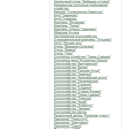
Загородный отель "Любашин хуторок"
Калининское охотничье-рыболовное
хозяйство
Кемпинг "Селигерское Поместье"
Клуб "Завидово"
Клуб Судимиръ
Комплекс "Бухарово"
Комплекс "Тропа"
Комплекс отдыха "Завидово"
Лбовские Хутора
Нестеровское охотхозяйство
Оздоровительный комплекс "Тетьково"
ООО "Лесная гать"
Отель "Вершина Селигера"
Отель "Дафна"
Отель "Тирс"
Охотничье хозяйство "Тверь-Сафари"
Охотничьи дачи "Русалочьи Пороги"
Охотхозяйство "Батуринское"
Охотхозяйство "Белка"
Охотхозяйство "Горские Устья"
Охотхозяйство "Заречье"
Охотхозяйство "Королевская охота"
Охотхозяйство "Нелидовское"
Охотхозяйство "Селигер"
Охотхозяйство "Славяне"
Охотхозяйство "Старое Курово"
Охотхозяйство "Тверь-сафари"
Охотхозяйство "Туросна"
Охотхозяйство "Холм"
Охотхозяйство "Хубертус"
Охотхозяйство "Экомир"
Охотхозяйство Шегра
Палаточный лагерь "Рыболов-турист"
Пансионат "Гринстоун"
Пансионат "Заручевье"
Пансионат "Сокол"