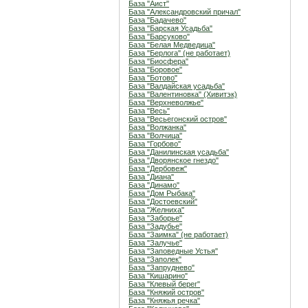
База "Аист"
База "Александровский причал"
База "Бадачево"
База "Барская Усадьба"
База "Барсуково"
База "Белая Медведица"
База "Берлога" (не работает)
База "Биосфера"
База "Боровое"
База "Ботово"
База "Валдайская усадьба"
База "Валентиновка" (Хивитэк)
База "Верхневолжье"
База "Весь"
База "Весьегонский остров"
База "Волжанка"
База "Волчица"
База "Горбово"
База "Данилинская усадьба"
База "Дворянское гнездо"
База "Дербовеж"
База "Диана"
База "Динамо"
База "Дом Рыбака"
База "Достоевский"
База "Желниха"
База "Заборье"
База "Задубье"
База "Заимка" (не работает)
База "Залучье"
База "Заповедные Устья"
База "Заполек"
База "Запруднево"
База "Кишарино"
База "Клевый берег"
База "Княжий остров"
База "Княжья речка"