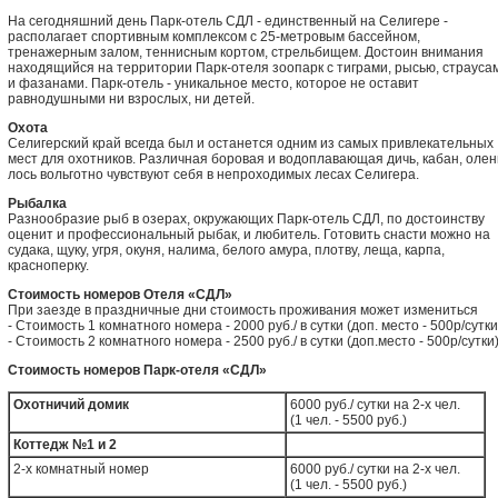
На сегодняшний день Парк-отель СДЛ - единственный на Селигере -
располагает спортивным комплексом с 25-метровым бассейном,
тренажерным залом, теннисным кортом, стрельбищем. Достоин внимания
находящийся на территории Парк-отеля зоопарк с тиграми, рысью, страуса
и фазанами. Парк-отель - уникальное место, которое не оставит
равнодушными ни взрослых, ни детей.
Охота
Селигерский край всегда был и останется одним из самых привлекательных
мест для охотников. Различная боровая и водоплавающая дичь, кабан, олен
лось вольготно чувствуют себя в непроходимых лесах Селигера.
Рыбалка
Разнообразие рыб в озерах, окружающих Парк-отель СДЛ, по достоинству
оценит и профессиональный рыбак, и любитель. Готовить снасти можно на
судака, щуку, угря, окуня, налима, белого амура, плотву, леща, карпа,
красноперку.
Стоимость номеров Отеля «СДЛ»
При заезде в праздничные дни стоимость проживания может измениться
- Стоимость 1 комнатного номера - 2000 руб./ в сутки (доп. место - 500р/сутки
- Стоимость 2 комнатного номера - 2500 руб./ в сутки (доп.место - 500р/сутки
Стоимость номеров Парк-отеля «СДЛ»
Охотничий домик
6000 руб./ сутки на 2-х чел.
(1 чел. - 5500 руб.)
Коттедж №1 и 2
2-х комнатный номер
6000 руб./ сутки на 2-х чел.
(1 чел. - 5500 руб.)