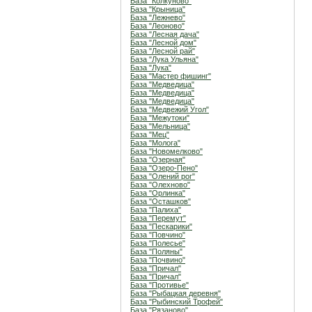
База "Колкуново"
База "Крыница"
База "Лежнево"
База "Леоново"
База "Лесная дача"
База "Лесной дом"
База "Лесной рай"
База "Лука Ульяна"
База "Лука"
База "Мастер фишинг"
База "Медведица"
База "Медведица"
База "Медведица"
База "Медвежий Угол"
База "Межутоки"
База "Мельница"
База "Мец"
База "Молога"
База "Новомелково"
База "Озерная"
База "Озеро-Пено"
База "Олений рог"
База "Олехново"
База "Орлинка"
База "Осташков"
База "Палиха"
База "Перемут"
База "Пескарики"
База "Повчино"
База "Полесье"
База "Поляны"
База "Почвино"
База "Причал"
База "Причал"
База "Противье"
База "Рыбацкая деревня"
База "Рыбинский Трофей"
База "Рязаново"