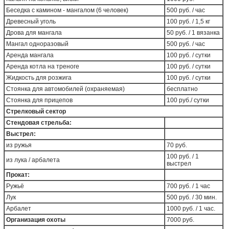
Беседка с камином - мангалом (6 человек)
500 руб. / час
Древесный уголь
100 руб. / 1,5 кг
Дрова для мангала
50 руб. / 1 вязанка
Мангал одноразовый
500 руб. / час
Аренда мангала
100 руб. / сутки
Аренда котла на треноге
100 руб. / сутки
Жидкость для розжига
100 руб. / сутки
Стоянка для автомобилей (охраняемая)
бесплатно
Стоянка для прицепов
100 руб./ сутки
Стрелковый сектор
Стендовая стрельба:
Выстрел:
из ружья
70 руб.
100 руб. / 1
из лука / арбалета
выстрел
Прокат:
Ружьё
700 руб. / 1 час
Лук
500 руб. / 30 мин.
Арбалет
1000 руб. / 1 час.
Организация охоты
7000 руб.