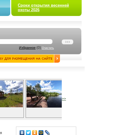
Сроки открытия весенней
охоты 2026
(
0
)
Избранное
Очистить
>>
ая