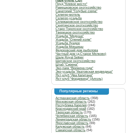
Парк-отель СДЛ
Пруд "Клевое место"
Рамешковское охотхозяйство
Санаторий "Голубые озера"
Селигер-мотель
Селигер-усадьба
Селижаровское охотхозяйство
Скнятинское охотхозяйство
Старо-Торопское охотозяйство
Тверецкое охотхозяйство
Усадьба "Медуша"
Усадьба "Олений холм"
Усадьба Луидор
Усадьба Мокшицы
Федоровский дом рыболова
Частный дом (д.Старое Мелково)
Шале Royal Seliger
Шитовское охотхозяйство
Штаб "Сирена"
Эко-парк "Времена года"
Эко-усадьба "Акатовская медведица"
Яхт-клуб "Два Капитана"
Яхт-клуб "Фордевинд" (Алголь)
Популярные регионы
Астраханская область
(358)
Московская область
(262)
Республика Карелия
(244)
Краснодарский край
(182)
Тверская область
(170)
Челябинская область
(165)
Ленинградская область
(156)
Ярославская область
(69)
Калужская область
(64)
Самарская область
(54)