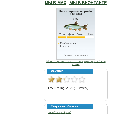
МЫ В МАХ
|
МЫ В ВКОНТАКТЕ
Календарь клева рыбы
6.08.2026
Язь
Утро
День
Вечер
Ночь
Слабый клев
Клева нет
Прогноз на неделю »
Можете разместить этот информер у себя на
сайте
Рейтинг
1750 Rating:
2.3
/5 (93 votes )
Тверская область
База "Seliger4you"