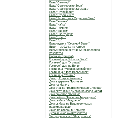
База "Селигер"
База "Селигерские Зори"
База "Селигерское Заплавье"
База "Старый сиг"
База "Стрельчиха"
База "Территория Медвежий Угол"
База "Узмень"
База "Чайка"
База "Чемпион"
База "Шишки"
База "Эко-трофи"
База "Эльта"
База "Яр"
База отдыха "Седьмой Берег"
Бизон - рыбалка на катере
Весьегонское охотничье-рыболовное
хозяйство
Волга кантри клаб
Гостевой дом "Молога Весь"
Гостевой дом "У озера"
Гостевой дом на Велии
Гостиница "Можжевеловый бор"
Гостиница "Порт Весьегонск"
Гостиница "Сайгон"
Дом (д.Старое Комарно)
Дом в деревне Противье
Дом на Мологе
Дом отдыха "Екатерининская Слобода"
Дом охотника и рыбака на озере Охват
Дом приемов "Хижина"
Дом рыбака "Большая Медведица"
Дом рыбака "Лазурное"
Дом рыбака на Вышневолоцком
водохранилище
Дома на озерах в Новиках
Дубакинское охотхозяйство
Загородный клуб "Луч pictures"