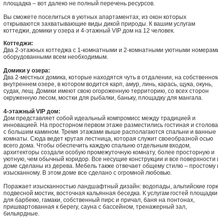
площадка – вот далеко не полный перечень ресурсов.
Вы сможете поселиться в уютных апартаментах, из окон которых
открываются захватывающие виды дикой природы. К вашим услугам
коттеджи, домики у озера и 4-этажный VIP дом на 12 человек.
Коттеджи:
Два 2-этажных коттеджа с 1-комнатными и 2-комнатными уютными номерам
оборудованными всем необходимым.
Домики у озера:
Два 2-местных домика, которые находятся чуть в отдалении, на собственно
внутреннем озере, в котором водится карп, амур, линь, карась, щука, окунь,
судак, лещ. Домики имеют свою огороженную территорию, со всех сторон
окруженную лесом, мостки для рыбалки, баньку, площадку для мангала.
4-этажный VIP дом:
Дом представляет собой идеальный компромисс между традицией и
инновацией. На просторном первом этаже разместились гостиная и столов
с большим камином. Тремя этажами выше располагаются спальни и ванные
комнаты. Сюда ведет крутая лестница, которая служит своеобразной осью
всего дома. Чтобы обеспечить каждую спальню отдельным входом,
архитекторы создали особую промежуточную комнату, более просторную и
уютную, чем обычный коридор. Все несущие конструкции и все поверхности 
доме сделаны из дерева. Мебель также отвечает общему стилю – простому 
изысканному. В этом доме все сделано с огромной любовью.
Поражает изысканностью ландшафтный дизайн: водопады, альпийские горк
подвесной мостик, восточная кальянная беседка. К услугам гостей площадки
для барбекю, гамаки, собственный пирс и причал, баня на понтонах,
пришвартованная к берегу, сауна с бассейном, тренажерный зал,
бильярдные.