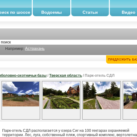
оиск по шоссе
Водоемы
Статьи
Видео
Астрахань
Например:
боловно-охотничьи базы
/
Тверская область
/ Парк-отель СДЛ
Парк-отель СДЛ располагается у озера Сиг на 100 гектарах охраняемой
территории. Лес, луга, собственный пляж, спортивный комплекс, вертолетн