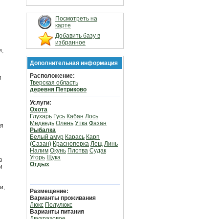
Посмотреть на
карте
Добавить базу в
избранное
и,
Дополнительная информация
Расположение:
м
Тверская область
деревня Петриково
Услуги:
Охота
Глухарь
Гусь
Кабан
Лось
Медведь
Олень
Утка
Фазан
ая
Рыбалка
Белый амур
Карась
Карп
(Сазан)
Красноперка
Лещ
Линь
Налим
Окунь
Плотва
Судак
Угорь
Щука
в
Отдых
и
и,
Размещение:
Варианты проживания
Люкс
Полулюкс
Варианты питания
Двухразовое