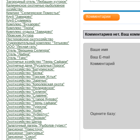
Загородный отель "Любашин хуторок"
Калининское охотничье-рыболовное
хозяйство
Кемпинг "Селигерское Поместье"
Комментарии
Клуб "Завидово"
Клуб Судимиръ
Комплекс "Бухарово"
Комплекс "Тропа"
Комплекс отдыха "Завидово"
Комментариев нет. Ваш комм
Лбовские Хутора
Нестеровское охотхозяйство
Оздоровительный комплекс "Тетьково"
ООО "Лесная гать"
Ваше имя
Отель "Вершина Селигера"
Отель "Дафна"
Ваш E-mail
Отель "Тирс"
Охотничье хозяйство "Тверь-Сафари"
Комментарий
Охотничьи дачи "Русалочьи Пороги"
Охотхозяйство "Батуринское"
Охотхозяйство "Белка"
Охотхозяйство "Горские Устья"
Охотхозяйство "Заречье"
Охотхозяйство "Королевская охота"
Охотхозяйство "Нелидовское"
Охотхозяйство "Селигер"
Охотхозяйство "Славяне"
Охотхозяйство "Старое Курово"
Охотхозяйство "Тверь-сафари"
Охотхозяйство "Туросна"
Охотхозяйство "Холм"
Оцените базу:
Охотхозяйство "Хубертус"
Охотхозяйство "Экомир"
Охотхозяйство Шегра
Палаточный лагерь "Рыболов-турист"
Пансионат "Гринстоун"
Пансионат "Заручевье"
Пансионат "Сокол"