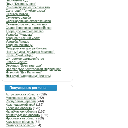
Парк-отель СДЛ
Пруд "Клевое место"
Рамешковское охотхозяйство
Санаторий "Голубые озера"
Селигер-мотель
Селигер-усадьба
Селижаровское охотхозяйство
Скнятинское охотхозяйство
Старо-Торопское охотозяйство
Тверецкое охотхозяйство
Усадьба "Медуша"
Усадьба "Олений холм"
Усадьба Луидор
Усадьба Мокшицы
Федоровский дом рыболова
Частный дом (д.Старое Мелково)
Шале Royal Seliger
Шитовское охотхозяйство
Штаб "Сирена"
Эко-парк "Времена года"
Эко-усадьба "Акатовская медведица"
Яхт-клуб "Два Капитана"
Яхт-клуб "Фордевинд" (Алголь)
Популярные регионы
Астраханская область
(358)
Московская область
(262)
Республика Карелия
(244)
Краснодарский край
(182)
Тверская область
(170)
Челябинская область
(165)
Ленинградская область
(156)
Ярославская область
(69)
Калужская область
(64)
Самарская область
(54)