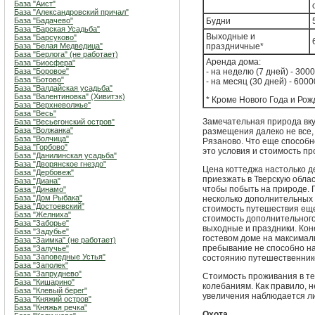
База "Аист"
База "Александровский причал"
База "Бадачево"
Будни
База "Барская Усадьба"
Выходные и
База "Барсуково"
База "Белая Медведица"
праздничные*
База "Берлога" (не работает)
Аренда дома:
База "Биосфера"
База "Боровое"
- на неделю (7 дней) - 3000
База "Ботово"
- на месяц (30 дней) - 6000
База "Валдайская усадьба"
База "Валентиновка" (Хивитэк)
* Кроме Нового Года и Рож
База "Верхневолжье"
База "Весь"
Замечательная природа вку
База "Весьегонский остров"
База "Волжанка"
размещения далеко не все, 
База "Волчица"
Рязаново. Что еще способн
База "Горбово"
это условия и стоимость п
База "Данилинская усадьба"
База "Дворянское гнездо"
Цена коттеджа настолько д
База "Дербовеж"
приезжать в Тверскую облас
База "Диана"
чтобы побыть на природе.
База "Динамо"
База "Дом Рыбака"
несколько дополнительных м
База "Достоевский"
стоимость путешествия еще
База "Желниха"
стоимость дополнительного 
База "Заборье"
выходные и праздники. Коне
База "Задубье"
гостевом доме на максимал
База "Заимка" (не работает)
пребывание не способно н
База "Залучье"
База "Заповедные Устья"
состоянию путешественник
База "Заполек"
База "Запруднево"
Стоимость проживания в те
База "Кишарино"
колебаниям. Как правило, 
База "Клевый берег"
увеличения наблюдается ли
База "Княжий остров"
База "Княжья речка"
Охота