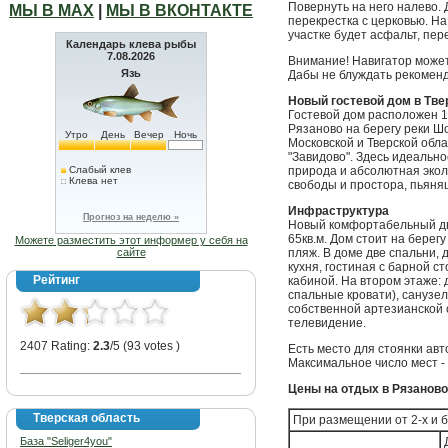
Повернуть на него налево. 
МЫ В МАХ
|
МЫ В ВКОНТАКТЕ
перекрестка с церковью. На
участке будет асфальт, пер
Календарь клева рыбы
7.08.2026
Внимание! Навигатор може
Язь
Дабы не блуждать рекомен
Новый гостевой дом в Тве
Гостевой дом расположен 1
Рязаново на берегу реки Ш
Утро
День
Вечер
Ночь
Московской и Тверской обл
"Завидово". Здесь идеально
Слабый клев
природа и абсолютная эколо
Клева нет
свободы и простора, пьяня
Инфраструктура
Прогноз на неделю »
Новый комфортабельный дв
65кв.м. Дом стоит на берег
Можете разместить этот информер у себя на
сайте
пляж. В доме две спальни, д
кухня, гостиная с барной с
Рейтинг
кабиной. На втором этаже: д
спальные кровати), санузел
собственной артезианской 
телевидение.
2407 Rating:
2.3
/5 (93 votes )
Есть место для стоянки ав
Максимальное число мест - 
Цены на отдых в Рязаново 
Тверская область
При размещении от 2-х и б
База "Seliger4you"