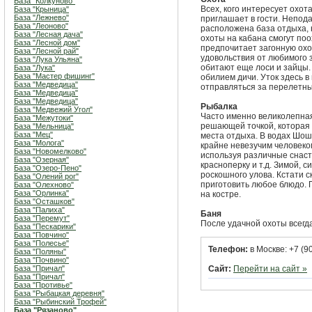
База "Колкуново"
Всех, кого интересует охот
База "Крыница"
База "Лежнево"
приглашает в гости. Непода
База "Леоново"
расположена база отдыха, 
База "Лесная дача"
охоты на кабана смогут поо
База "Лесной дом"
предпочитает загонную охо
База "Лесной рай"
удовольствия от любимого 
База "Лука Ульяна"
обитают еще лоси и зайцы. 
База "Лука"
База "Мастер фишинг"
обилием дичи. Уток здесь в
База "Медведица"
отправляться за перелетны
База "Медведица"
База "Медведица"
Рыбалка
База "Медвежий Угол"
Часто именно великолепная
База "Межутоки"
решающей точкой, которая 
База "Мельница"
База "Мец"
места отдыха. В водах Шош
База "Молога"
крайне невезучим человеком
База "Новомелково"
используя различные снасти
База "Озерная"
красноперку и т.д. Зимой, 
База "Озеро-Пено"
роскошного улова. Кстати с
База "Олений рог"
приготовить любое блюдо. 
База "Олехново"
База "Орлинка"
на костре.
База "Осташков"
База "Палиха"
Баня
База "Перемут"
После удачной охоты всегд
База "Пескарики"
База "Повчино"
База "Полесье"
Телефон:
в Москве: +7 (9
База "Поляны"
База "Почвино"
База "Причал"
Сайт:
Перейти на сайт »
База "Причал"
База "Противье"
База "Рыбацкая деревня"
База "Рыбинский Трофей"
База "Рязаново"