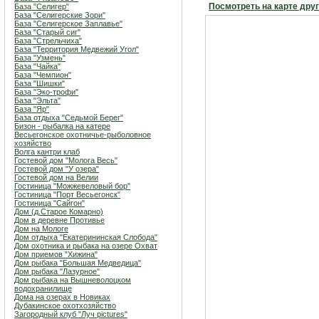
Посмотреть на карте дру
База "Селигер"
База "Селигерские Зори"
База "Селигерское Заплавье"
База "Старый сиг"
База "Стрельчиха"
База "Территория Медвежий Угол"
База "Узмень"
База "Чайка"
База "Чемпион"
База "Шишки"
База "Эко-трофи"
База "Эльта"
База "Яр"
База отдыха "Седьмой Берег"
Бизон - рыбалка на катере
Весьегонское охотничье-рыболовное
хозяйство
Волга кантри клаб
Гостевой дом "Молога Весь"
Гостевой дом "У озера"
Гостевой дом на Велии
Гостиница "Можжевеловый бор"
Гостиница "Порт Весьегонск"
Гостиница "Сайгон"
Дом (д.Старое Комарно)
Дом в деревне Противье
Дом на Мологе
Дом отдыха "Екатерининская Слобода"
Дом охотника и рыбака на озере Охват
Дом приемов "Хижина"
Дом рыбака "Большая Медведица"
Дом рыбака "Лазурное"
Дом рыбака на Вышневолоцком
водохранилище
Дома на озерах в Новиках
Дубакинское охотхозяйство
Загородный клуб "Луч pictures"