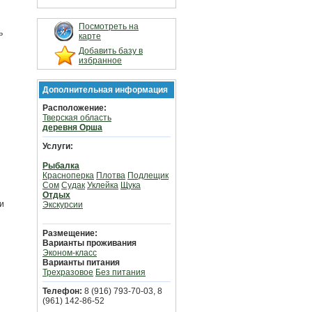
Посмотреть на
ь
карте
Добавить базу в
избранное
Дополнительная информация
Расположение:
Тверская область
деревня Орша
Услуги:
Рыбалка
Красноперка
Плотва
Подлещик
Сом
Судак
Уклейка
Щука
Отдых
ри
Экскурсии
Размещение:
Варианты проживания
Эконом-класс
Варианты питания
Трехразовое
Без питания
Телефон:
8 (916) 793-70-03, 8
(961) 142-86-52