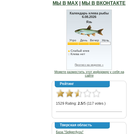
МЫ В МАХ
|
МЫ В ВКОНТАКТЕ
Календарь клева рыбы
6.08.2026
Язь
Утро
День
Вечер
Ночь
Слабый клев
Клева нет
Прогноз на неделю »
Можете разместить этот информер у себя на
сайте
Рейтинг
1529 Rating:
2.5
/5 (117 votes )
Тверская область
База "Seliger4you"