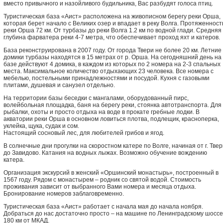
вместо привычного и назойливого будильника, Вас разбудят голоса птиц.
Туристическая база «Аист» расположена на живописном берегу реки Орша,
которая берет начало с Великих озер и впадает в реку Волга. Протяженност
реки Орша 72 км. От турбазы до реки Волга 1.2 км по водной глади. Средняя
глубина фарватера реки 4-7 метра, что обеспечивает проход яхт и катеров.
База реконструирована в 2007 году. От города Твери не более 20 км. Летние
домики турбазы находятся в 15 метрах от р. Орша. На сегодняшний день на
базе действуют 4 домика, в каждом из которых по 2 номера на 2-3 спальных
места. Максимальное количество отдыхающих 23 человека. Все номера с
мебелью, постельными принадлежностями и посудой. Кухня с газовыми
плитами, душевая и санузел отдельно.
На территории базы беседки с мангалами, оборудованный пирс,
волейбольная площадка, баня на берегу реки, стоянка автотранспорта. Для
рыбалки, охоты и просто отдыха на воде в прокате гребные лодки. В
акватории реки Орша в основном ловиться плотва, подлещик, красноперка,
уклейка, щука, судак и сом.
Настоящий сосновый лес, для любителей грибов и ягод.
В солнечные дни прогулки на скоростном катере по Волге, начиная от г. Тве
до Завидово. Катания на водных лыжах. Возможно обучение вождению
катера.
Организация экскурсий в женский «Оршинский монастырь», построенный в
1567 году. Рядом с монастырем – родник со святой водой. Стоимость
проживания зависит от выбранного Вами номера и месяца отдыха.
Бронирование номеров заблаговременно.
Туристическая база «Аист» работает с начала мая до начала ноября.
Добраться до нас достаточно просто – на машине по Ленинградскому шоссе
180 км от МКАД.