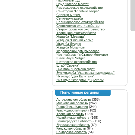
Парк-отель СДЛ
Пруд "Клевое место"
Рамешковское охотхозяйство
Санаторий "Голубые озера"
Селигер-мотель
Селигер-усадьба
Селижаровское охотхозяйство
Скнятинское охотхозяйство
Старо-Торопское охотозяйство
Тверецкое охотхозяйство
Усадьба "Медуша"
Усадьба "Олений холм"
Усадьба Луидор
Усадьба Мокшицы
Федоровский дом рыболова
Частный дом (д.Старое Мелково)
Шале Royal Seliger
Шитовское охотхозяйство
Штаб "Сирена"
Эко-парк "Времена года"
Эко-усадьба "Акатовская медведица"
Яхт-клуб "Два Капитана"
Яхт-клуб "Фордевинд" (Алголь)
Популярные регионы
Астраханская область
(358)
Московская область
(262)
Республика Карелия
(244)
Краснодарский край
(182)
Тверская область
(170)
Челябинская область
(165)
Ленинградская область
(156)
Ярославская область
(69)
Калужская область
(64)
Самарская область
(54)