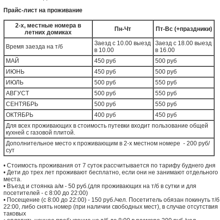
Прайс-лист на проживание
2-х, местные номера в
Пн-Чт
Пт-Вс (+праздники)
летних домиках
Заезд с 10.00 выезд
Заезд с 18.00 выезд
Время заезда на т/б
в 10.00
в 16.00
МАЙ
450 руб
500 руб
ИЮНЬ
450 руб
500 руб
ИЮЛЬ
500 руб
550 руб
АВГУСТ
500 руб
550 руб
СЕНТЯБРЬ
500 руб
550 руб
ОКТЯБРЬ
400 руб
450 руб
Для всех проживающих в стоимость путевки входит пользование общей
кухней с газовой плитой.
Дополнительное место к проживающим в 2-х местном номере - 200 руб/
сут
• Стоимость проживания от 7 суток рассчитывается по тарифу буднего дня
• Дети до трех лет проживают бесплатно, если они не занимают отдельного
места.
• Въезд и стоянка а/м - 50 руб.(для проживающих на т/б в сутки и для
посетителей - с 8:00 до 22:00)
• Посещение (с 8:00 до 22:00) - 150 руб./чел. Посетитель обязан покинуть т/б
22:00, либо снять номер (при наличии свободных мест), в случае отсутствия
таковых