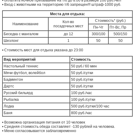
• оплатить ночное пребывание на т/б до 8:00 в размере 200 руб./чел
• Вход с животными на территорию т/б запрещен!!! штраф-1000 руб.
Места для отдыха:
Стоимость* (руб.)
Кол-во
Наименование
посадочных мест
Пн-Чт
Пт-Вс, Пр
Беседка с мангалом
до 12
300/100
500/150
Шезлонг
1
50
50
• Стоимость мест для отдыха указана до 23:00
Вид мероприятий
Стоимость
Настольный теннис
50 руб./ 60 мин
Мячи футбол, волейбол
50 руб./сутки
Бадминтон
50 руб./сутки
Дартс
50 руб./сутки
Русский бильярд
100 руб./час
Рыбалка
100 руб./сутки
Лодка
500 руб./сутки/100 час
Баня
800 руб./час
• Возможна организация питания от 10 человек
• Средняя стоимость обеда составляет -130 рублей на человека.
• Меню согласовывается заблаговременно