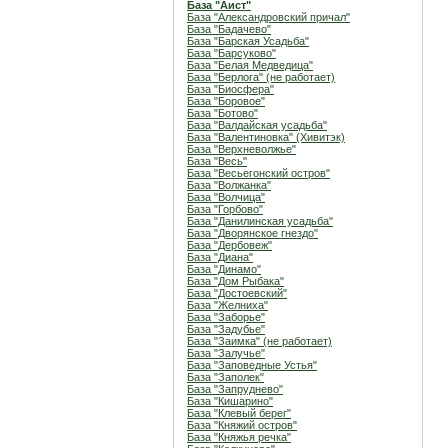
База "Аист"
База "Александровский причал"
База "Бадачево"
База "Барская Усадьба"
База "Барсуково"
База "Белая Медведица"
База "Берлога" (не работает)
База "Биосфера"
База "Боровое"
База "Ботово"
База "Валдайская усадьба"
База "Валентиновка" (Хивитэк)
База "Верхневолжье"
База "Весь"
База "Весьегонский остров"
База "Волжанка"
База "Волчица"
База "Горбово"
База "Данилинская усадьба"
База "Дворянское гнездо"
База "Дербовеж"
База "Диана"
База "Динамо"
База "Дом Рыбака"
База "Достоевский"
База "Желниха"
База "Заборье"
База "Задубье"
База "Заимка" (не работает)
База "Залучье"
База "Заповедные Устья"
База "Заполек"
База "Запруднево"
База "Кишарино"
База "Клевый берег"
База "Княжий остров"
База "Княжья речка"