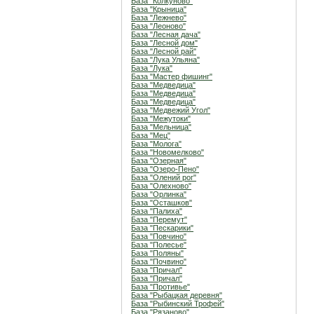
База "Колкуново"
База "Крыница"
База "Лежнево"
База "Леоново"
База "Лесная дача"
База "Лесной дом"
База "Лесной рай"
База "Лука Ульяна"
База "Лука"
База "Мастер фишинг"
База "Медведица"
База "Медведица"
База "Медведица"
База "Медвежий Угол"
База "Межутоки"
База "Мельница"
База "Мец"
База "Молога"
База "Новомелково"
База "Озерная"
База "Озеро-Пено"
База "Олений рог"
База "Олехново"
База "Орлинка"
База "Осташков"
База "Палиха"
База "Перемут"
База "Пескарики"
База "Повчино"
База "Полесье"
База "Поляны"
База "Почвино"
База "Причал"
База "Причал"
База "Противье"
База "Рыбацкая деревня"
База "Рыбинский Трофей"
База "Рязаново"