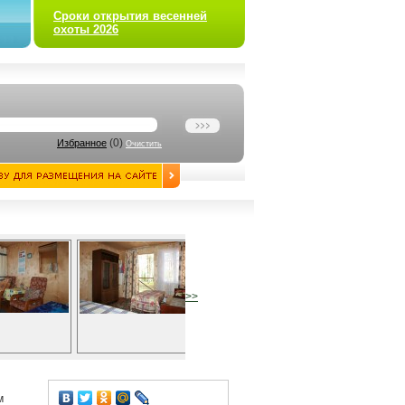
Сроки открытия весенней
охоты 2026
(
0
)
Избранное
Очистить
>>
м