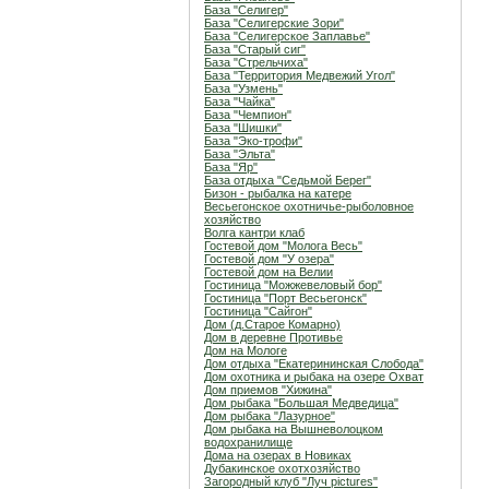
База "Селигер"
База "Селигерские Зори"
База "Селигерское Заплавье"
База "Старый сиг"
База "Стрельчиха"
База "Территория Медвежий Угол"
База "Узмень"
База "Чайка"
База "Чемпион"
База "Шишки"
База "Эко-трофи"
База "Эльта"
База "Яр"
База отдыха "Седьмой Берег"
Бизон - рыбалка на катере
Весьегонское охотничье-рыболовное
хозяйство
Волга кантри клаб
Гостевой дом "Молога Весь"
Гостевой дом "У озера"
Гостевой дом на Велии
Гостиница "Можжевеловый бор"
Гостиница "Порт Весьегонск"
Гостиница "Сайгон"
Дом (д.Старое Комарно)
Дом в деревне Противье
Дом на Мологе
Дом отдыха "Екатерининская Слобода"
Дом охотника и рыбака на озере Охват
Дом приемов "Хижина"
Дом рыбака "Большая Медведица"
Дом рыбака "Лазурное"
Дом рыбака на Вышневолоцком
водохранилище
Дома на озерах в Новиках
Дубакинское охотхозяйство
Загородный клуб "Луч pictures"