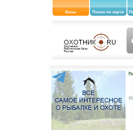
Базы
Поиск по карте
П
Ры
<<