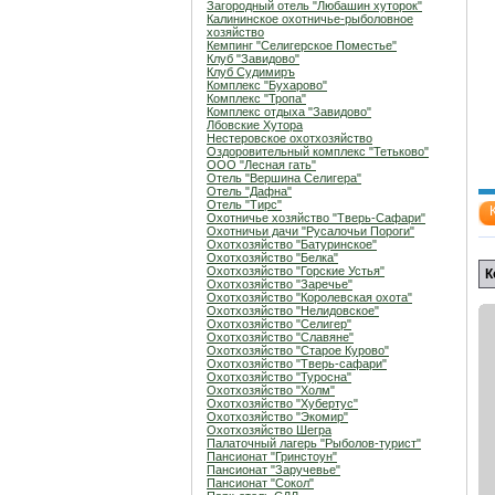
Загородный отель "Любашин хуторок"
Калининское охотничье-рыболовное
хозяйство
Кемпинг "Селигерское Поместье"
Клуб "Завидово"
Клуб Судимиръ
Комплекс "Бухарово"
Комплекс "Тропа"
Комплекс отдыха "Завидово"
Лбовские Хутора
Нестеровское охотхозяйство
Оздоровительный комплекс "Тетьково"
ООО "Лесная гать"
Отель "Вершина Селигера"
Отель "Дафна"
Отель "Тирс"
Охотничье хозяйство "Тверь-Сафари"
Охотничьи дачи "Русалочьи Пороги"
Охотхозяйство "Батуринское"
Охотхозяйство "Белка"
Охотхозяйство "Горские Устья"
К
Охотхозяйство "Заречье"
Охотхозяйство "Королевская охота"
Охотхозяйство "Нелидовское"
Охотхозяйство "Селигер"
Охотхозяйство "Славяне"
Охотхозяйство "Старое Курово"
Охотхозяйство "Тверь-сафари"
Охотхозяйство "Туросна"
Охотхозяйство "Холм"
Охотхозяйство "Хубертус"
Охотхозяйство "Экомир"
Охотхозяйство Шегра
Палаточный лагерь "Рыболов-турист"
Пансионат "Гринстоун"
Пансионат "Заручевье"
Пансионат "Сокол"