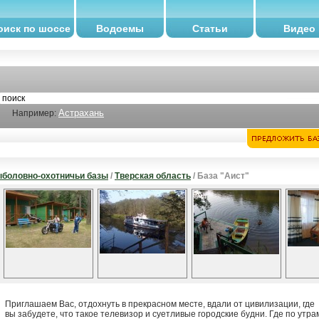
оиск по шоссе
Водоемы
Статьи
Видео
Астрахань
Например:
боловно-охотничьи базы
/
Тверская область
/ База "Аист"
Приглашаем Вас, отдохнуть в прекрасном месте, вдали от цивилизации, где
вы забудете, что такое телевизор и суетливые городские будни. Где по утра