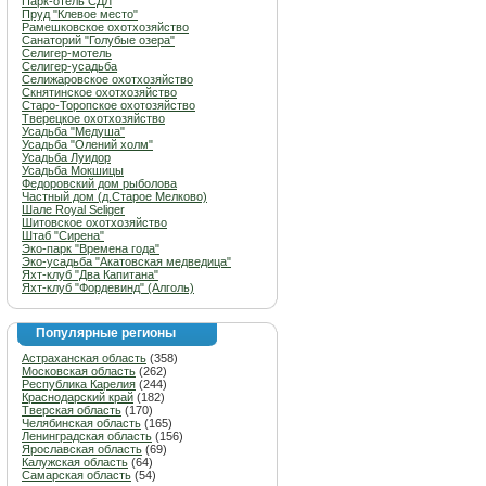
Парк-отель СДЛ
Пруд "Клевое место"
Рамешковское охотхозяйство
Санаторий "Голубые озера"
Селигер-мотель
Селигер-усадьба
Селижаровское охотхозяйство
Скнятинское охотхозяйство
Старо-Торопское охотозяйство
Тверецкое охотхозяйство
Усадьба "Медуша"
Усадьба "Олений холм"
Усадьба Луидор
Усадьба Мокшицы
Федоровский дом рыболова
Частный дом (д.Старое Мелково)
Шале Royal Seliger
Шитовское охотхозяйство
Штаб "Сирена"
Эко-парк "Времена года"
Эко-усадьба "Акатовская медведица"
Яхт-клуб "Два Капитана"
Яхт-клуб "Фордевинд" (Алголь)
Популярные регионы
Астраханская область
(358)
Московская область
(262)
Республика Карелия
(244)
Краснодарский край
(182)
Тверская область
(170)
Челябинская область
(165)
Ленинградская область
(156)
Ярославская область
(69)
Калужская область
(64)
Самарская область
(54)