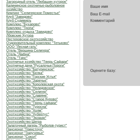
Загородный отель "Любашин хуторок"
Калининское охотничье-рыболовное
Ваше имя
хозяйство
Кемпинг "Селигерское Поместье"
Ваш E-mail
Клуб "Завидово"
Клуб Судимиръ
Комментарий
Комплекс "Бухарово"
Комплекс "Тропа"
Комплекс отдыха "Завидово"
Лбовские Хутора
Нестеровское охотхозяйство
Оздоровительный комплекс "Тетьково"
ООО "Лесная гать"
Отель "Вершина Селигера"
Отель "Дафна"
Отель "Тирс"
Охотничье хозяйство "Тверь-Сафари"
Охотничьи дачи "Русалочьи Пороги"
Охотхозяйство "Батуринское"
Оцените базу:
Охотхозяйство "Белка"
Охотхозяйство "Горские Устья"
Охотхозяйство "Заречье"
Охотхозяйство "Королевская охота"
Охотхозяйство "Нелидовское"
Охотхозяйство "Селигер"
Охотхозяйство "Славяне"
Охотхозяйство "Старое Курово"
Охотхозяйство "Тверь-сафари"
Охотхозяйство "Туросна"
Охотхозяйство "Холм"
Охотхозяйство "Хубертус"
Охотхозяйство "Экомир"
Охотхозяйство Шегра
Палаточный лагерь "Рыболов-турист"
Пансионат "Гринстоун"
Пансионат "Заручевье"
Пансионат "Сокол"