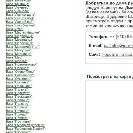
База "Колкуново"
Добраться до дома р
База "Крыница"
следуя маршрутом: Дмит
База "Лежнево"
База "Леоново"
(далее деревни) - Каюр
База "Лесная дача"
Шатрищи. В деревне Ш
База "Лесной дом"
присмотром рядом с при
База "Лесной рай"
зимой на снегоходе, та
База "Лука Ульяна"
База "Лука"
База "Мастер фишинг"
База "Медведица"
Телефон:
+7 (910) 93
База "Медведица"
База "Медведица"
E-mail:
nalim65@mail.
База "Медвежий Угол"
База "Межутоки"
База "Мельница"
Сайт:
Перейти на сай
База "Мец"
База "Молога"
База "Новомелково"
База "Озерная"
База "Озеро-Пено"
База "Олений рог"
Посмотреть на карте
База "Олехново"
База "Орлинка"
База "Осташков"
База "Палиха"
База "Перемут"
База "Пескарики"
База "Повчино"
База "Полесье"
База "Поляны"
База "Почвино"
База "Причал"
База "Причал"
База "Противье"
База "Рыбацкая деревня"
База "Рыбинский Трофей"
База "Рязаново"