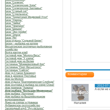
База "Селигер"
База "Селигерские Зори"
База "Селигерское Заплавье"
База "Старый сиг"
База "Стрельчиха"
База "Территория Медвежий Угол"
База "Узмень"
База "Чайка"
База "Чемпион"
База "Шишки"
База "Эко-трофи"
База "Эльта"
База "Яр"
База отдыха "Седьмой Берег"
Бизон - рыбалка на катере
Весьегонское охотничье-рыболовное
хозяйство
Волга кантри клаб
Гостевой дом "Молога Весь"
Гостевой дом "У озера"
Гостевой дом на Велии
Гостиница "Можжевеловый бор"
Гостиница "Порт Весьегонск"
Гостиница "Сайгон"
Дом (д.Старое Комарно)
Комментарии
Дом в деревне Противье
Дом на Мологе
Дом отдыха "Екатерининская Слобода"
Дом охотника и рыбака на озере Охват
2012-07-
Дом приемов "Хижина"
А если не 
Дом рыбака "Большая Медведица"
Дом рыбака "Лазурное"
Дом рыбака на Вышневолоцком
водохранилище
Дома на озерах в Новиках
Наталия
Дубакинское охотхозяйство
Загородный клуб "Луч pictures"