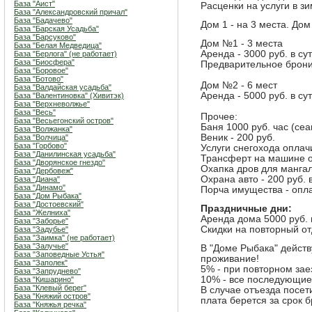
База "Аист"
Расценки на услуги в з
База "Александровский причал"
База "Бадачево"
Дом 1 - на 3 места. Дом 
База "Барская Усадьба"
База "Барсуково"
Дом №1 - 3 места
База "Белая Медведица"
Аренда - 3000 руб. в су
База "Берлога" (не работает)
База "Биосфера"
Предварительное брони
База "Боровое"
База "Ботово"
Дом №2 - 6 мест
База "Валдайская усадьба"
Аренда - 5000 руб. в су
База "Валентиновка" (Хивитэк)
База "Верхневолжье"
База "Весь"
Прочее:
База "Весьегонский остров"
Баня 1000 руб. час (се
База "Волжанка"
Веник - 200 руб.
База "Волчица"
База "Горбово"
Услуги снегохода оплач
База "Данилинская усадьба"
Трансферт на машине от
База "Дворянское гнездо"
Охапка дров для мангал
База "Дербовеж"
Охрана авто - 200 руб. в
База "Диана"
База "Динамо"
Порча имущества - опла
База "Дом Рыбака"
База "Достоевский"
Праздничные дни:
База "Желниха"
Аренда дома 5000 руб. в
База "Заборье"
Скидки на повторный от
База "Задубье"
База "Заимка" (не работает)
База "Залучье"
В "Доме Рыбака" действ
База "Заповедные Устья"
проживание!
База "Заполек"
5% - при повторном зае
База "Запруднево"
10% - все последующие
База "Кишарино"
База "Клевый берег"
В случае отъезда посет
База "Княжий остров"
плата берется за срок 
База "Княжья речка"