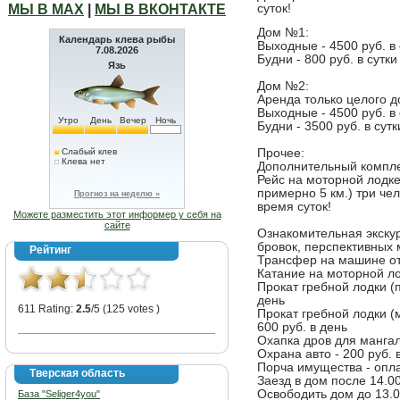
МЫ В МАХ
|
МЫ В ВКОНТАКТЕ
суток!
Дом №1:
Календарь клева рыбы
Выходные - 4500 руб. в 
7.08.2026
Будни - 800 руб. в сутки
Язь
Дом №2:
Аренда только целого д
Выходные - 4500 руб. в 
Утро
День
Вечер
Ночь
Будни - 3500 руб. в сутк
Слабый клев
Прочее:
Клева нет
Дополнительный комплек
Рейс на моторной лодке
примерно 5 км.) три чел
Прогноз на неделю »
время суток!
Можете разместить этот информер у себя на
сайте
Ознакомительная экскур
бровок, перспективных м
Рейтинг
Трансфер на машине от 
Катание на моторной лод
Прокат гребной лодки (п
день
611 Rating:
2.5
/5 (125 votes )
Прокат гребной лодки (
600 руб. в день
Охапка дров для мангал
Охрана авто - 200 руб. в
Порча имущества - опла
Тверская область
Заезд в дом после 14.0
Освободить дом до 13.0
База "Seliger4you"