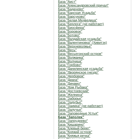
База "Аист"
База "Александровский причал"
База "Бадачево"
База "Барская Усадьба"
База "Барсуково"
База "Белая Медведица"
База "Берлога" (не работает)
База "Биосфера"
База "Боровое"
База "Ботово"
База "Валдайская усадьба"
База "Валентиновка" (Хивитэк)
База "Верхневолжье"
База "Весь"
База "Весьегонский остров"
База "Волжанка"
База "Волчица"
База "Горбово"
База "Данилинская усадьба"
База "Дворянское гнездо"
База "Дербовеж"
База "Диана"
База "Динамо"
База "Дом Рыбака"
База "Достоевский"
База "Желниха"
База "Заборье"
База "Задубье"
База "Заимка" (не работает)
База "Залучье"
База "Заповедные Устья"
База "Заполек"
База "Запруднево"
База "Кишарино"
База "Клевый берег"
База "Княжий остров"
База "Княжья речка"