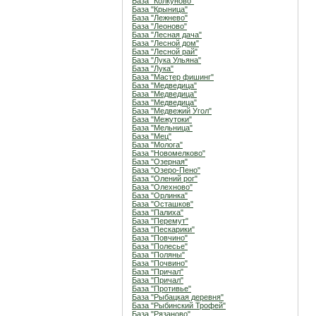
База "Колкуново"
База "Крыница"
База "Лежнево"
База "Леоново"
База "Лесная дача"
База "Лесной дом"
База "Лесной рай"
База "Лука Ульяна"
База "Лука"
База "Мастер фишинг"
База "Медведица"
База "Медведица"
База "Медведица"
База "Медвежий Угол"
База "Межутоки"
База "Мельница"
База "Мец"
База "Молога"
База "Новомелково"
База "Озерная"
База "Озеро-Пено"
База "Олений рог"
База "Олехново"
База "Орлинка"
База "Осташков"
База "Палиха"
База "Перемут"
База "Пескарики"
База "Повчино"
База "Полесье"
База "Поляны"
База "Почвино"
База "Причал"
База "Причал"
База "Противье"
База "Рыбацкая деревня"
База "Рыбинский Трофей"
База "Рязаново"