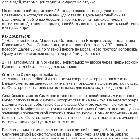
для людей, которые ценят уют и комфорт на отдыхе.
На огороженной территории 3,5 гектара расположены двухэтажные
бревенчатые коттеджи со всеми удобствами. Вдоль береговой линии
расположены рубленые беседки, лавочки. Бесплатная охраняемая
автостоянка. Детская площадка, волейбольная площадка, настольный тенни
плавучий пирс.
Как добраться:
1) На автомобиле из Москвы до Осташкова: по Новорижскому шоссе через
Волоколамск-Ржев-Селижарово, не въезжая г.Осташков у АЗС правый
поворот. Далее 50 км. по главной дороге до моста через протоку Полоновка.
Сразу за мостом левый поворот, через 4 км. д. Заполек.
2) На автомобиле из Москвы по Ленинградскому шоссе через Тверь-Торжок-
Кувшиново до Осташкова, далее см. выше.
Отдых на Селигере и рыбалка
Жемчужина Европейской части России озеро Селигер расположено на
Валдайской возвышенности. Уникальные природные условия делают отдых
на Селигере очень привлекательным как для взрослых, так и для детей.
Семейный отдых на Селигере станет поистине незабываемым и принесет
много положительных эмоций, которых хватит на весь год. На берегах озера
раскинулись разнообразные базы отдыха Селигер, окруженные лесным
массивом. Комфортные пансионаты и базы отдыха Селигер по карману все
желающим провести свой отпуск на лоне природы. Помимо проживания на
базе отдыха Селигер также предлагают совершить интересные экскурсии п
историческим и культурным местам края.
Все базы рады своим гостям не только в летний период, об отдыхе на
Селигере зимой можно только мечтать. Например, заядлые рыбаки по
достоинству оценят такой вид отдыха на Селигере, ведь это озеро считаетс