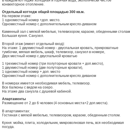
В каждом коттедже холодная и горячая вода, экологически чистое
конвекторное отопление.
Отдельный коттедж общей площадью 300 кв.м.
На первом этаже:
1 одноместный номер +доп. место.
Одноместный номер с дополнительным кресло-диваном
Каминный зал с мягкой мебелью, телевизором, караоке, обеденными столам
Большая кухня. Санузел.
Второй этаж (имеет отдельный вход):
На этаже: 1 двухместный номер - двуспальная кровать, прикроватные
тумбочки, мягкая мебель, шкаф, телевизор, санузел в номере,
Двух местный номер с двуспальной кроватью
1 трехместный номер (три полуторные кровати + доп.место),
1 двухместный номер (две полуторные кровати),
1 одноместный номер + доп. место
Одноместный номер с дополнительным кресло диваном
В номерах имеется необходимая мебель, телевизор.
Все балконы с видом на озеро.
На этаже два санузла с душевой кабиной.
Апартаменты
Размещение от 2 до 6 человек (4 основных места+2 доп.места).
В апартаментах:
Гостиная с мягкой мебелью, телевизором, караоке, обеденным столом.
Кухня: мойка, плита, холодильник, микроволновая печь, вся необходимая
посуда.