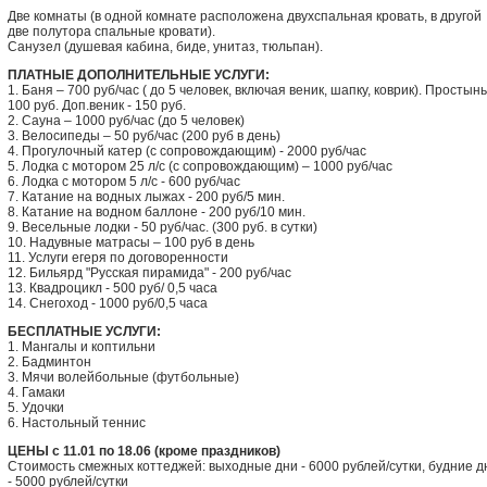
Две комнаты (в одной комнате расположена двухспальная кровать, в другой
две полутора спальные кровати).
Санузел (душевая кабина, биде, унитаз, тюльпан).
ПЛАТНЫЕ ДОПОЛНИТЕЛЬНЫЕ УСЛУГИ:
1. Баня – 700 руб/час ( до 5 человек, включая веник, шапку, коврик). Простынь
100 руб. Доп.веник - 150 руб.
2. Сауна – 1000 руб/час (до 5 человек)
3. Велосипеды – 50 руб/час (200 руб в день)
4. Прогулочный катер (с сопровождающим) - 2000 руб/час
5. Лодка с мотором 25 л/с (с сопровождающим) – 1000 руб/час
6. Лодка с мотором 5 л/с - 600 руб/час
7. Катание на водных лыжах - 200 руб/5 мин.
8. Катание на водном баллоне - 200 руб/10 мин.
9. Весельные лодки - 50 руб/час. (300 руб. в сутки)
10. Надувные матрасы – 100 руб в день
11. Услуги егеря по договоренности
12. Бильярд "Русская пирамида" - 200 руб/час
13. Квадроцикл - 500 руб/ 0,5 часа
14. Снегоход - 1000 руб/0,5 часа
БЕСПЛАТНЫЕ УСЛУГИ:
1. Мангалы и коптильни
2. Бадминтон
3. Мячи волейбольные (футбольные)
4. Гамаки
5. Удочки
6. Настольный теннис
ЦЕНЫ с 11.01 по 18.06 (кроме праздников)
Стоимость смежных коттеджей: выходные дни - 6000 рублей/сутки, будние д
- 5000 рублей/сутки