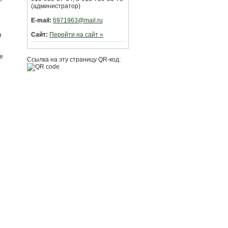
(администратор)
E-mail:
6971963@mail.ru
Сайт:
Перейти на сайт »
я
е
Ссылка на эту страницу QR-код: