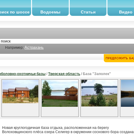
оиск по шоссе
Водоемы
Статьи
Видео
Астрахань
Например:
боловно-охотничьи базы
/
Тверская область
/ База "Заполек"
Новая круглогодичная база отдыха, расположенная на берегу
Волоховщинского плёса озера Селигер в окружении соснового бора создана