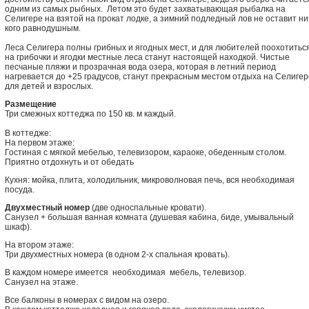
одним из самых рыбных. Летом это будет захватывающая рыбалка на
Селигере на взятой на прокат лодке, а зимний подледный лов не оставит ни
кого равнодушным.
Леса Селигера полны грибных и ягодных мест, и для любителей поохотитьс
на грибочки и ягодки местные леса станут настоящей находкой. Чистые
песчаные пляжи и прозрачная вода озера, которая в летний период
нагревается до +25 градусов, станут прекрасным местом отдыха на Селигер
для детей и взрослых.
Размещение
Три смежных коттеджа по 150 кв. м каждый.
В коттедже:
На первом этаже:
Гостиная с мягкой мебелью, телевизором, караоке, обеденным столом.
Приятно отдохнуть и от обедать
Кухня: мойка, плита, холодильник, микроволновая печь, вся необходимая
посуда.
Двухместный номер
(две односпальные кровати).
Санузел + большая ванная комната (душевая кабина, биде, умывальный
шкаф).
На втором этаже:
Три двухместных номера (в одном 2-х спальная кровать).
В каждом номере имеется необходимая мебель, телевизор.
Санузел на этаже.
Все балконы в номерах с видом на озеро.