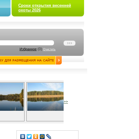
Сроки открытия весенней
охоты 2026
(
0
)
Избранное
Очистить
>>