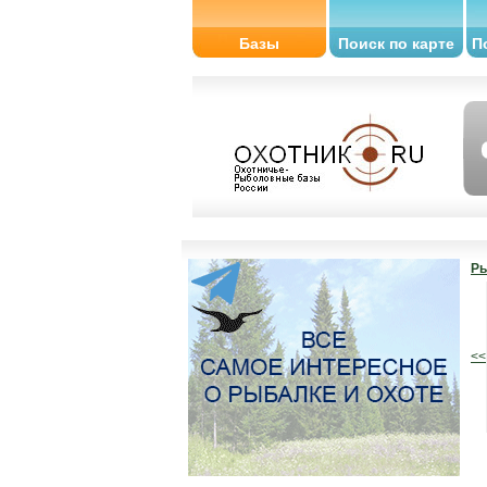
Базы
Поиск по карте
П
Ры
<<