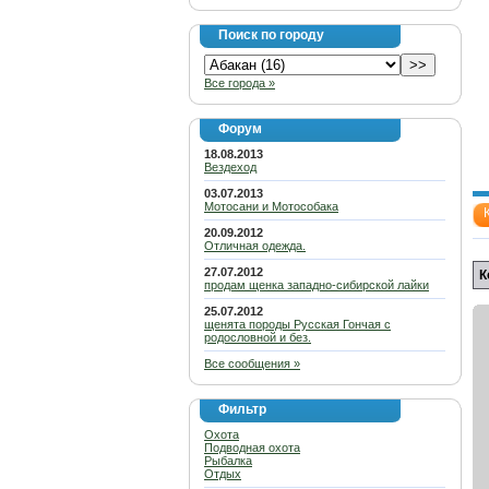
Поиск по городу
Все города »
Форум
18.08.2013
Вездеход
03.07.2013
Мотосани и Мотособака
20.09.2012
Отличная одежда.
27.07.2012
К
продам щенка западно-сибирской лайки
25.07.2012
щенята породы Русская Гончая с
родословной и без.
Все сообщения »
Фильтр
Охота
Подводная охота
Рыбалка
Отдых