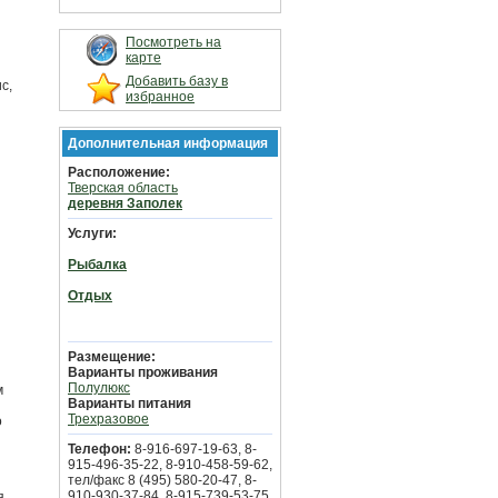
Посмотреть на
карте
Добавить базу в
с,
избранное
Дополнительная информация
Расположение:
Тверская область
деревня Заполек
Услуги:
Рыбалка
Отдых
Размещение:
Варианты проживания
Полулюкс
м
Варианты питания
Трехразовое
о
Телефон:
8-916-697-19-63, 8-
915-496-35-22, 8-910-458-59-62,
тел/факс 8 (495) 580-20-47, 8-
910-930-37-84, 8-915-739-53-75
я