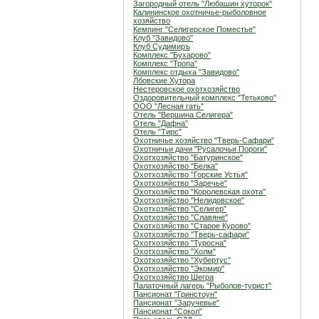
Загородный отель "Любашин хуторок"
Калининское охотничье-рыболовное
хозяйство
Кемпинг "Селигерское Поместье"
Клуб "Завидово"
Клуб Судимиръ
Комплекс "Бухарово"
Комплекс "Тропа"
Комплекс отдыха "Завидово"
Лбовские Хутора
Нестеровское охотхозяйство
Оздоровительный комплекс "Тетьково"
ООО "Лесная гать"
Отель "Вершина Селигера"
Отель "Дафна"
Отель "Тирс"
Охотничье хозяйство "Тверь-Сафари"
Охотничьи дачи "Русалочьи Пороги"
Охотхозяйство "Батуринское"
Охотхозяйство "Белка"
Охотхозяйство "Горские Устья"
Охотхозяйство "Заречье"
Охотхозяйство "Королевская охота"
Охотхозяйство "Нелидовское"
Охотхозяйство "Селигер"
Охотхозяйство "Славяне"
Охотхозяйство "Старое Курово"
Охотхозяйство "Тверь-сафари"
Охотхозяйство "Туросна"
Охотхозяйство "Холм"
Охотхозяйство "Хубертус"
Охотхозяйство "Экомир"
Охотхозяйство Шегра
Палаточный лагерь "Рыболов-турист"
Пансионат "Гринстоун"
Пансионат "Заручевье"
Пансионат "Сокол"