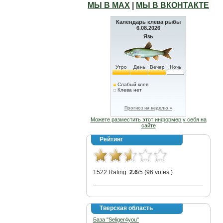
МЫ В МАХ
|
МЫ В ВКОНТАКТЕ
Календарь клева рыбы
6.08.2026
Язь
Утро
День
Вечер
Ночь
Слабый клев
Клева нет
Прогноз на неделю »
Можете разместить этот информер у себя на
сайте
Рейтинг
1522 Rating:
2.6
/5 (96 votes )
Тверская область
База "Seliger4you"