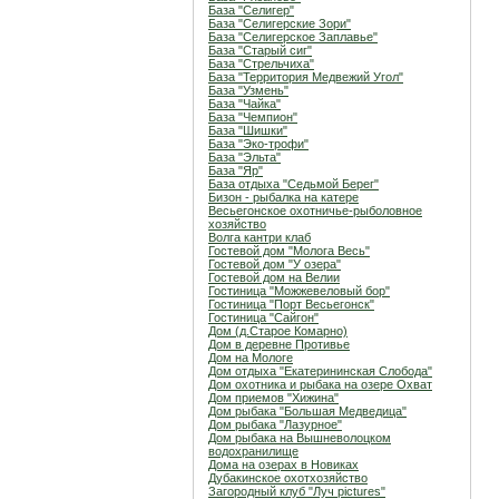
База "Селигер"
База "Селигерские Зори"
База "Селигерское Заплавье"
База "Старый сиг"
База "Стрельчиха"
База "Территория Медвежий Угол"
База "Узмень"
База "Чайка"
База "Чемпион"
База "Шишки"
База "Эко-трофи"
База "Эльта"
База "Яр"
База отдыха "Седьмой Берег"
Бизон - рыбалка на катере
Весьегонское охотничье-рыболовное
хозяйство
Волга кантри клаб
Гостевой дом "Молога Весь"
Гостевой дом "У озера"
Гостевой дом на Велии
Гостиница "Можжевеловый бор"
Гостиница "Порт Весьегонск"
Гостиница "Сайгон"
Дом (д.Старое Комарно)
Дом в деревне Противье
Дом на Мологе
Дом отдыха "Екатерининская Слобода"
Дом охотника и рыбака на озере Охват
Дом приемов "Хижина"
Дом рыбака "Большая Медведица"
Дом рыбака "Лазурное"
Дом рыбака на Вышневолоцком
водохранилище
Дома на озерах в Новиках
Дубакинское охотхозяйство
Загородный клуб "Луч pictures"