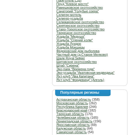
Парк-отель СДЛ
Пруд "Клевое место"
Рамешковское охотхозяйство
Санаторий "Голубые озера"
Селигер-мотель
Селигер-усадьба
Селижаровское охотхозяйство
Скнятинское охотхозяйство
Старо-Торопское охотозяйство
Тверецкое охотхозяйство
Усадьба "Медуша"
Усадьба "Олений холм"
Усадьба Луидор
Усадьба Мокшицы
Федоровский дом рыболова
Частный дом (д.Старое Мелково)
Шале Royal Seliger
Шитовское охотхозяйство
Штаб "Сирена"
Эко-парк "Времена года"
Эко-усадьба "Акатовская медведица"
Яхт-клуб "Два Капитана"
Яхт-клуб "Фордевинд" (Алголь)
Популярные регионы
Астраханская область
(358)
Московская область
(262)
Республика Карелия
(244)
Краснодарский край
(182)
Тверская область
(170)
Челябинская область
(165)
Ленинградская область
(156)
Ярославская область
(69)
Калужская область
(64)
Самарская область
(54)