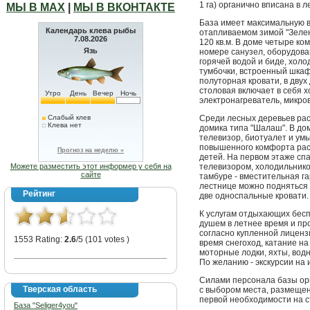
1 га) органично вписана в 
МЫ В МАХ
|
МЫ В ВКОНТАКТЕ
База имеет максимальную вм
Календарь клева рыбы
отапливаемом зимой "Зеле
7.08.2026
120 кв.м. В доме четыре к
Язь
номере санузел, оборудова
горячей водой и биде, холо
тумбочки, встроенный шкаф
полуторная кровати, в двух
столовая включает в себя х
Утро
День
Вечер
Ночь
электронагреватель, микро
Слабый клев
Среди лесных деревьев ра
Клева нет
домика типа "Шалаш". В до
телевизор, биотуалет и умы
повышенного комфорта расс
Прогноз на неделю »
детей. На первом этаже сп
Можете разместить этот информер у себя на
телевизором, холодильнико
сайте
тамбуре - вместительная га
лестнице можно подняться 
Рейтинг
две односпальные кровати.
К услугам отдыхающих бесп
душем в летнее время и пр
согласно купленной лицензи
1553 Rating:
2.6
/5 (101 votes )
время снегоход, катание на
моторные лодки, яхты, вод
По желанию - экскурсии на 
Силами персонала базы орг
Тверская область
с выбором места, размещен
первой необходимости на ст
База "Seliger4you"