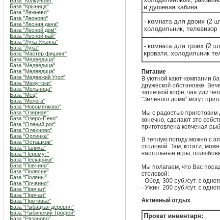
База "Колкуново"
База "Крыница"
и душевая кабина
База "Лежнево"
База "Леоново"
- комната для двоих (2 ш
База "Лесная дача"
холодильник, телевизор
База "Лесной дом"
База "Лесной рай"
База "Лука Ульяна"
- комната для троих (2 ш
База "Лука"
кровати, холодильник те
База "Мастер фишинг"
База "Медведица"
База "Медведица"
База "Медведица"
Питание
База "Медвежий Угол"
В уютной кают-компании ба
База "Межутоки"
дружеской обстановке. Веч
База "Мельница"
чашечкой кофе, чая или чег
База "Мец"
"Зеленого дома" могут приг
База "Молога"
База "Новомелково"
База "Озерная"
Мы с радостью приготовим
База "Озеро-Пено"
конечно, сделают это собс
База "Олений рог"
приготовлена копченая рыба
База "Олехново"
База "Орлинка"
В теплую погоду можно с а
База "Осташков"
столовой. Там, кстати, мож
База "Палиха"
настольные игры, полюбова
База "Перемут"
База "Пескарики"
База "Повчино"
Мы полагаем, что Вас пор
База "Полесье"
столовой:
База "Поляны"
- Обед 300 руб./сут. с одног
База "Почвино"
- Ужин 200 руб./сут. с одног
База "Причал"
База "Причал"
Активный отдых
База "Противье"
База "Рыбацкая деревня"
База "Рыбинский Трофей"
Прокат инвентаря:
База "Рязаново"