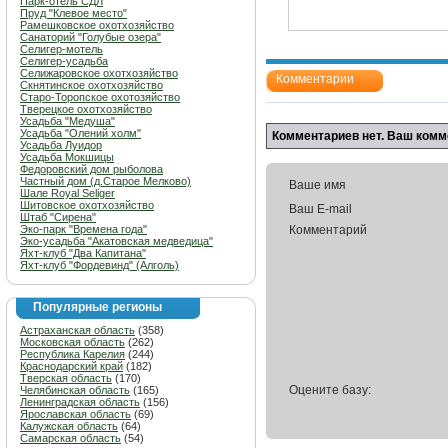
Парк-отель СДЛ
Пруд "Клевое место"
Рамешковское охотхозяйство
Санаторий "Голубые озера"
Селигер-мотель
Селигер-усадьба
Селижаровское охотхозяйство
Комментарии
Скнятинское охотхозяйство
Старо-Торопское охотозяйство
Тверецкое охотхозяйство
Усадьба "Медуша"
Усадьба "Олений холм"
Комментариев нет. Ваш комм
Усадьба Луидор
Усадьба Мокшицы
Федоровский дом рыболова
Частный дом (д.Старое Мелково)
Ваше имя
Шале Royal Seliger
Шитовское охотхозяйство
Ваш E-mail
Штаб "Сирена"
Эко-парк "Времена года"
Комментарий
Эко-усадьба "Акатовская медведица"
Яхт-клуб "Два Капитана"
Яхт-клуб "Фордевинд" (Алголь)
Популярные регионы
Астраханская область
(358)
Московская область
(262)
Республика Карелия
(244)
Краснодарский край
(182)
Тверская область
(170)
Оцените базу:
Челябинская область
(165)
Ленинградская область
(156)
Ярославская область
(69)
Калужская область
(64)
Самарская область
(54)