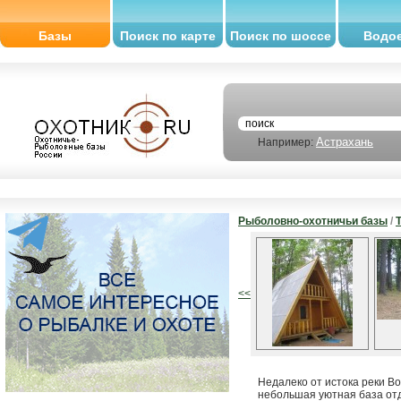
Базы
Поиск по карте
Поиск по шоссе
Водо
Астрахань
Например:
Рыболовно-охотничьи базы
/
<<
Недалеко от истока реки В
небольшая уютная база отд