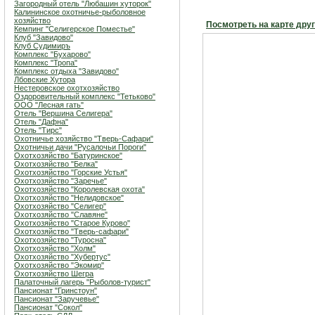
Загородный отель "Любашин хуторок"
Калининское охотничье-рыболовное
хозяйство
Посмотреть на карте дру
Кемпинг "Селигерское Поместье"
Клуб "Завидово"
Клуб Судимиръ
Комплекс "Бухарово"
Комплекс "Тропа"
Комплекс отдыха "Завидово"
Лбовские Хутора
Нестеровское охотхозяйство
Оздоровительный комплекс "Тетьково"
ООО "Лесная гать"
Отель "Вершина Селигера"
Отель "Дафна"
Отель "Тирс"
Охотничье хозяйство "Тверь-Сафари"
Охотничьи дачи "Русалочьи Пороги"
Охотхозяйство "Батуринское"
Охотхозяйство "Белка"
Охотхозяйство "Горские Устья"
Охотхозяйство "Заречье"
Охотхозяйство "Королевская охота"
Охотхозяйство "Нелидовское"
Охотхозяйство "Селигер"
Охотхозяйство "Славяне"
Охотхозяйство "Старое Курово"
Охотхозяйство "Тверь-сафари"
Охотхозяйство "Туросна"
Охотхозяйство "Холм"
Охотхозяйство "Хубертус"
Охотхозяйство "Экомир"
Охотхозяйство Шегра
Палаточный лагерь "Рыболов-турист"
Пансионат "Гринстоун"
Пансионат "Заручевье"
Пансионат "Сокол"