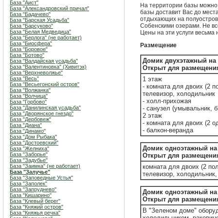
База "Аист"
На территории базы можно 
База "Александровский причал"
базы доставит Вас до места
База "Бадачево"
отдыхающих на полуострова
База "Барская Усадьба"
Собенскими озерами. Не вс
База "Барсуково"
База "Белая Медведица"
Цены на эти услуги весьма 
База "Берлога" (не работает)
База "Биосфера"
Размещение
База "Боровое"
База "Ботово"
Домик двухэтажный на 
База "Валдайская усадьба"
База "Валентиновка" (Хивитэк)
Открыт для размещения
База "Верхневолжье"
База "Весь"
1 этаж
База "Весьегонский остров"
- комната для двоих (2 п
База "Волжанка"
телевизор, холодильник
База "Волчица"
- холл-прихожая
База "Горбово"
База "Данилинская усадьба"
- санузел (умывальник, б
База "Дворянское гнездо"
2 этаж
База "Дербовеж"
- комната для двоих (2 
База "Диана"
- балкон-веранда
База "Динамо"
База "Дом Рыбака"
База "Достоевский"
Домик одноэтажный на 
База "Желниха"
База "Заборье"
Открыт для размещения
База "Задубье"
База "Заимка" (не работает)
комната для двоих (2 по
База "Залучье"
телевизор, холодильник
База "Заповедные Устья"
База "Заполек"
База "Запруднево"
Домик одноэтажный на 
База "Кишарино"
Открыт для размещения
База "Клевый берег"
База "Княжий остров"
В "Зеленом доме" обору
База "Княжья речка"
холодильником, раковино