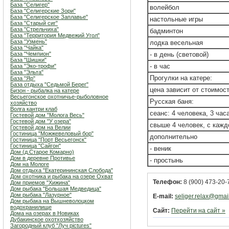
База "Селигер"
волейбол
База "Селигерские Зори"
База "Селигерское Заплавье"
настольные игры
База "Старый сиг"
База "Стрельчиха"
бадминтон
База "Территория Медвежий Угол"
База "Узмень"
лодка весельная
База "Чайка"
База "Чемпион"
- в день (световой)
База "Шишки"
- в час
База "Эко-трофи"
База "Эльта"
Прогулки на катере:
База "Яр"
База отдыха "Седьмой Берег"
цена зависит от стоимост
Бизон - рыбалка на катере
Весьегонское охотничье-рыболовное
Русская баня:
хозяйство
Волга кантри клаб
сеанс: 4 человека, 3 час
Гостевой дом "Молога Весь"
Гостевой дом "У озера"
свыше 4 человек, с кажд
Гостевой дом на Велии
Гостиница "Можжевеловый бор"
дополнительно
Гостиница "Порт Весьегонск"
Гостиница "Сайгон"
- веник
Дом (д.Старое Комарно)
Дом в деревне Противье
- простынь
Дом на Мологе
Дом отдыха "Екатерининская Слобода"
Дом охотника и рыбака на озере Охват
Телефон:
8 (900) 473-20-
Дом приемов "Хижина"
Дом рыбака "Большая Медведица"
Дом рыбака "Лазурное"
E-mail:
seliger.relax@gmai
Дом рыбака на Вышневолоцком
водохранилище
Сайт:
Перейти на сайт »
Дома на озерах в Новиках
Дубакинское охотхозяйство
Загородный клуб "Луч pictures"