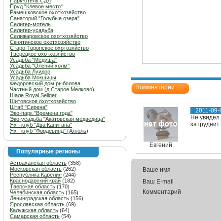
Парк-отель СДЛ
Пруд "Клевое место"
Рамешковское охотхозяйство
Санаторий "Голубые озера"
Селигер-мотель
Селигер-усадьба
Селижаровское охотхозяйство
Скнятинское охотхозяйство
Старо-Торопское охотозяйство
Тверецкое охотхозяйство
Усадьба "Медуша"
Усадьба "Олений холм"
Усадьба Луидор
Усадьба Мокшицы
Федоровский дом рыболова
Комментарии
Частный дом (д.Старое Мелково)
Шале Royal Seliger
Шитовское охотхозяйство
Штаб "Сирена"
2011-09-
Эко-парк "Времена года"
Не увидел 
Эко-усадьба "Акатовская медведица"
затруднит.
Яхт-клуб "Два Капитана"
Яхт-клуб "Фордевинд" (Алголь)
Евгений
Популярные регионы
Астраханская область
(358)
Московская область
(262)
Ваше имя
Республика Карелия
(244)
Краснодарский край
(182)
Ваш E-mail
Тверская область
(170)
Комментарий
Челябинская область
(165)
Ленинградская область
(156)
Ярославская область
(69)
Калужская область
(64)
Самарская область
(54)