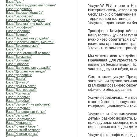
База "Аист"
База "Александровский причал"
Услуги Wi-Fi Интернета. На
База "Бадачево"
Интернет-связь, которая п
База "Барская Усадьба"
бесплатно, с ограничением 
База "Барсуково"
территорией гостиницы.
База "Белая Медведица"
Услуга предоставляется бе
База "Берлога" (не работает)
База "Биосфера"
Трансферы. Комфортабельн
База "Боровое"
База "Ботово"
нашу гостиницу и отвезут о
База "Валдайская усадьба"
нужно - это обратиться в с
База "Валентиновка" (Хивитэк)
возможна организация тра
База "Верхневолжье"
Уточнить стоимость трансф
База "Весь"
База "Весьегонский остров"
Мы можем оказать содейств
База "Волжанка"
Прачечная. Для удобства го
База "Волчица"
База "Горбово"
являются бесплатными. Пра
База "Данилинская усадьба"
чистке одежды и обуви, сти
База "Дворянское гнездо"
База "Дербовеж"
Секретарские услуги. При 
База "Диана"
заключении сделок гостини
База "Динамо"
квалифицированного секрет
База "Дом Рыбака"
офисного оборудования.
База "Достоевский"
База "Желниха"
База "Заборье"
Услуги переводчика. Мы пр
База "Задубье"
с английского, французског
База "Заимка" (не работает)
конфиденциальность и точн
База "Залучье"
База "Заповедные Устья"
Услуги няни. К вашим услу
База "Заполек"
детьми разного возраста. Е
База "Запруднево"
приезду ждал сюрприз, може
База "Кишарино"
База "Клевый берег"
няни оказываются для детей
База "Княжий остров"
База "Княжья речка"
Услуги фотографа или виде