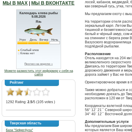
лосей, кабанов, медведей, б
МЫ В МАХ
|
МЫ В ВКОНТАКТЕ
как северный гусь, утка, те
Календарь клева рыбы
Мы предлагаем охоту с выш
9.08.2026
На территории отеля распо
Язь
зеркальный карп. Летом Вы
тишиной и безмятежностью.
белый и чёрный амур, сом 
на спиннинг с берега реки 
Утро
День
Вечер
Ночь
Вазузского водохранилища 
подлёдной рыбалки.
Слабый клев
Клева нет
Расположение
Отель находится на 204 км 
великолепного скоростного 
Прогноз на неделю »
Двигаясь по территории Тв
дорожного движения и меры
Можете разместить этот информер у себя на
сайте
дорога займет у Вас не бол
Ориентировочное время в п
Рейтинг
Также можно добраться и со
необходимо доехать до Тве
расположен в 120 км от Тве
1292 Rating:
2.5
/5 (105 votes )
Координаты взлетной площ
56° 12` 21`` Северной шир
34° 40` 12`` Восточной дол
Дополнительные услуги
Тверская область
Мы предлагаем Вам широкий
которых является Ваш комф
База "Seliger4you"