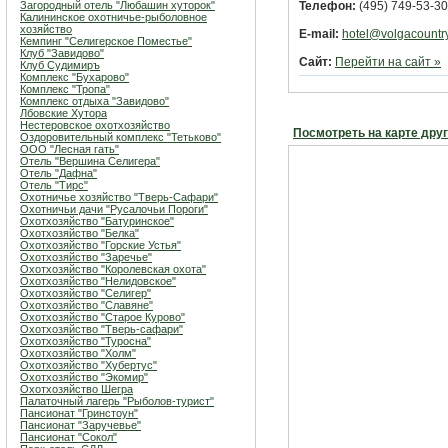
Загородный отель "Любашин хуторок"
Телефон:
(495) 749-53-30
Калининское охотничье-рыболовное
хозяйство
E-mail:
hotel@volgacountry
Кемпинг "Селигерское Поместье"
Клуб "Завидово"
Сайт:
Перейти на сайт »
Клуб Судимиръ
Комплекс "Бухарово"
Комплекс "Тропа"
Комплекс отдыха "Завидово"
Лбовские Хутора
Нестеровское охотхозяйство
Посмотреть на карте дру
Оздоровительный комплекс "Тетьково"
ООО "Лесная гать"
Отель "Вершина Селигера"
Отель "Дафна"
Отель "Тирс"
Охотничье хозяйство "Тверь-Сафари"
Охотничьи дачи "Русалочьи Пороги"
Охотхозяйство "Батуринское"
Охотхозяйство "Белка"
Охотхозяйство "Горские Устья"
Охотхозяйство "Заречье"
Охотхозяйство "Королевская охота"
Охотхозяйство "Нелидовское"
Охотхозяйство "Селигер"
Охотхозяйство "Славяне"
Охотхозяйство "Старое Курово"
Охотхозяйство "Тверь-сафари"
Охотхозяйство "Туросна"
Охотхозяйство "Холм"
Охотхозяйство "Хубертус"
Охотхозяйство "Экомир"
Охотхозяйство Шегра
Палаточный лагерь "Рыболов-турист"
Пансионат "Гринстоун"
Пансионат "Заручевье"
Пансионат "Сокол"