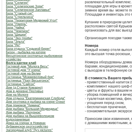
развлекательный комплекс
База "Селигер"
площадки для игры в крокет
База "Селигерские Зори"
База "Селигерское Заплавье"
зимнее время вы можете по
База "Старый сиг"
Площадки и инвентарь это 
База "Стрельчиха"
База "Территория Медвежий Угол"
Купание в природном целит
База "Узмень"
расположен святой Курьков
База "Чайка"
организовать для вас выез
База "Чемпион"
База "Шишки"
Организация поездки также
База "Эко-трофи"
База "Эльта"
База "Яр"
Номера
База отдыха "Седьмой Берег"
Каждый номер отеля выполне
Бизон - рыбалка на катере
это высшая точка роскоши,
Весьегонское охотничье-рыболовное
хозяйство
Номера оборудованы домаш
Волга кантри клаб
барами, кондиционерами, 
Гостевой дом "Молога Весь"
Гостевой дом "У озера"
с выходом в телефонную сет
Гостевой дом на Велии
Гостиница "Можжевеловый бор"
В стоимость Вашего пребы
Гостиница "Порт Весьегонск"
- приветственный напиток (
Гостиница "Сайгон"
- комплимент нашего шеф-
Дом (д.Старое Комарно)
- цветы и фрукты в вашем 
Дом в деревне Противье
- уборка помещений и вечер
Дом на Мологе
Дом отдыха "Екатерининская Слобода"
- туалетная косметика, фен
Дом охотника и рыбака на озере Охват
- угощения перед сном,
Дом приемов "Хижина"
- бесплатная прачечная,
Дом рыбака "Большая Медведица"
- ознакомительная экскурси
Дом рыбака "Лазурное"
Дом рыбака на Вышневолоцком
Приносим свои извинения, 
водохранилище
с домашними животными, а 
Дома на озерах в Новиках
Дубакинское охотхозяйство
Загородный клуб "Луч pictures"