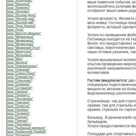
База "Колкуново"
ваше памятное событие, ко
База "Крыница"
воспользуйтесь услугами ф
База "Лежнево"
отобразит ваши самые рад
База "Леоново"
База "Лесная дача"
Услуги флориста. Желаете 
База "Лесной дом"
База "Лесной рай"
весь номер. Гостиница пре
База "Лука Ульяна"
флориста, который сделае
База "Лука"
База "Мастер фишинг"
Услуги по проведению фейе
База "Медведица"
Гостиница находится на т
База "Медведица"
Волги, что предоставляет 
База "Медведица"
световых, пиротехнических
База "Медвежий Угол"
База "Межутоки"
наши готовые решения, так
База "Мельница"
База "Мец"
Услуги музыкальных коллек
База "Молога"
опытом проведения меропр
База "Новомелково"
различной направленности 
База "Озерная"
коллективов.
База "Озеро-Пено"
База "Олений рог"
Гостям предлагается:
два 
База "Олехново"
База "Орлинка"
специально подготовленная
База "Осташков"
мощности, катание на боль
База "Палиха"
водохранилищу, расположен
База "Перемут"
База "Пескарики"
Стрельбище: тир для стрел
База "Повчино"
оружия, тир для стрельбы и
База "Полесье"
оружия, стрельба по тарел
База "Поляны"
База "Почвино"
База "Причал"
Бильярд. В дачном клубе п
База "Причал"
бильярдом.
База "Противье"
Услуга предоставляется бе
База "Рыбацкая деревня"
База "Рыбинский Трофей"
Площадки для спортивных и
База "Рязаново"