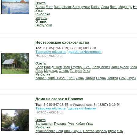
Охота
Белка
Енот
Заяц-беляк
Заяц-русак
Кабан
Лиса
Лось
Медведь
Но
Утка
Рыбалка
Форель
Отдых
Экскурсии
Нестеровское охотхозяйство
Тел:
8 (985) 7645019, +7 (920) 6893838
Тверская область
/
деревня Нестерово
Новорижское ш.
Охота
Бобр
Вальдшнеп
Волк
Глухарь
Гусь
Заяц-беляк
Заяц-русак
Каба
Лось
Медведь
Олень
Тетерев
Утка
Рыбалка
Карась
Карп (Сазан)
Лещ
Линь
Налим
Окунь
Плотва
Сом
Судак
Дома на озерах в Новиках
Тел:
8-910-847-18-55, в Андреаполе: 8 (48267) 3-19-94
Тверская область
/
деревня Новики
Новорижское ш.
Охота
Вальдшнеп
Глухарь
Гусь
Кабан
Утка
Рыбалка
Красноперка
Лещ
Линь
Окунь
Плотва
Форель
Щука
Язь