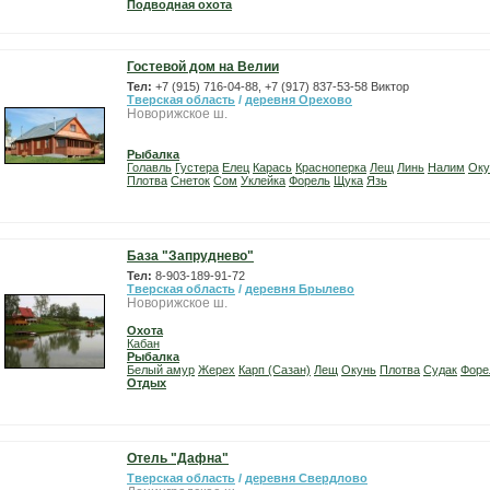
Подводная охота
Гостевой дом на Велии
Тел:
+7 (915) 716-04-88, +7 (917) 837-53-58 Виктор
Тверская область
/
деревня Орехово
Новорижское ш.
Рыбалка
Голавль
Густера
Елец
Карась
Красноперка
Лещ
Линь
Налим
Оку
Плотва
Снеток
Сом
Уклейка
Форель
Щука
Язь
База "Запруднево"
Тел:
8-903-189-91-72
Тверская область
/
деревня Брылево
Новорижское ш.
Охота
Кабан
Рыбалка
Белый амур
Жерех
Карп (Сазан)
Лещ
Окунь
Плотва
Судак
Форе
Отдых
Отель "Дафна"
Тверская область
/
деревня Свердлово