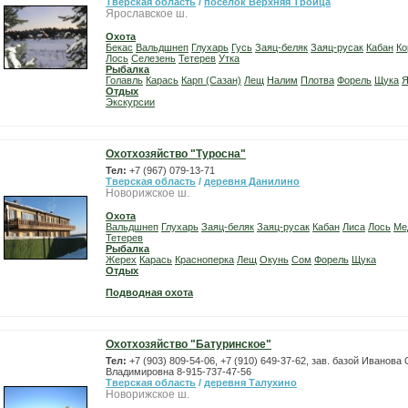
Тверская область
/
поселок Верхняя Троица
Ярославское ш.
Охота
Бекас
Вальдшнеп
Глухарь
Гусь
Заяц-беляк
Заяц-русак
Кабан
Ко
Лось
Селезень
Тетерев
Утка
Рыбалка
Голавль
Карась
Карп (Сазан)
Лещ
Налим
Плотва
Форель
Щука
Я
Отдых
Экскурсии
Охотхозяйство "Туросна"
Тел:
+7 (967) 079-13-71
Тверская область
/
деревня Данилино
Новорижское ш.
Охота
Вальдшнеп
Глухарь
Заяц-беляк
Заяц-русак
Кабан
Лиса
Лось
Ме
Тетерев
Рыбалка
Жерех
Карась
Красноперка
Лещ
Окунь
Сом
Форель
Щука
Отдых
Подводная охота
Охотхозяйство "Батуринское"
Тел:
+7 (903) 809-54-06, +7 (910) 649-37-62, зав. базой Иванова
Владимировна 8-915-737-47-56
Тверская область
/
деревня Талухино
Новорижское ш.