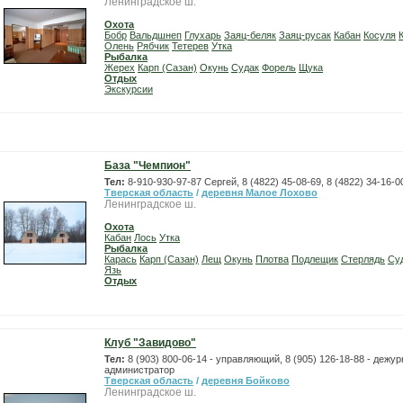
Ленинградское ш.
Охота
Бобр
Вальдшнеп
Глухарь
Заяц-беляк
Заяц-русак
Кабан
Косуля
Олень
Рябчик
Тетерев
Утка
Рыбалка
Жерех
Карп (Сазан)
Окунь
Судак
Форель
Щука
Отдых
Экскурсии
База "Чемпион"
Тел:
8-910-930-97-87 Сергей, 8 (4822) 45-08-69, 8 (4822) 34-16-
Тверская область
/
деревня Малое Лохово
Ленинградское ш.
Охота
Кабан
Лось
Утка
Рыбалка
Карась
Карп (Сазан)
Лещ
Окунь
Плотва
Подлещик
Стерлядь
Су
Язь
Отдых
Клуб "Завидово"
Тел:
8 (903) 800-06-14 - управляющий, 8 (905) 126-18-88 - дежу
администратор
Тверская область
/
деревня Бойково
Ленинградское ш.