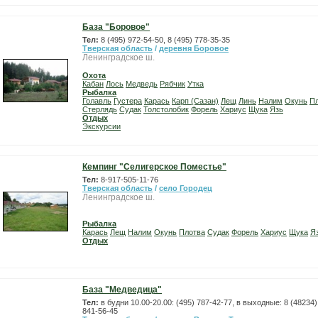
База "Боровое"
Тел:
8 (495) 972-54-50, 8 (495) 778-35-35
Тверская область
/
деревня Боровое
Ленинградское ш.
Охота
Кабан
Лось
Медведь
Рябчик
Утка
Рыбалка
Голавль
Густера
Карась
Карп (Сазан)
Лещ
Линь
Налим
Окунь
П
Стерлядь
Судак
Толстолобик
Форель
Хариус
Щука
Язь
Отдых
Экскурсии
Кемпинг "Селигерское Поместье"
Тел:
8-917-505-11-76
Тверская область
/
село Городец
Ленинградское ш.
Рыбалка
Карась
Лещ
Налим
Окунь
Плотва
Судак
Форель
Хариус
Щука
Я
Отдых
База "Медведица"
Тел:
в будни 10.00-20.00: (495) 787-42-77, в выходные: 8 (48234)
841-56-45