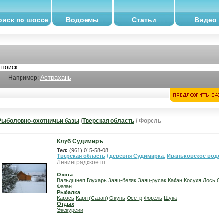
оиск по шоссе
Водоемы
Статьи
Видео
Астрахань
Например:
Рыболовно-охотничьи базы
/
Тверская область
/ Форель
Клуб Судимиръ
Тел:
(961) 015-58-08
Тверская область
/
деревня Судимирка
,
Иваньковское вод
Ленинградское ш.
Охота
Вальдшнеп
Глухарь
Заяц-беляк
Заяц-русак
Кабан
Косуля
Лось
Фазан
Рыбалка
Карась
Карп (Сазан)
Окунь
Осетр
Форель
Щука
Отдых
Экскурсии