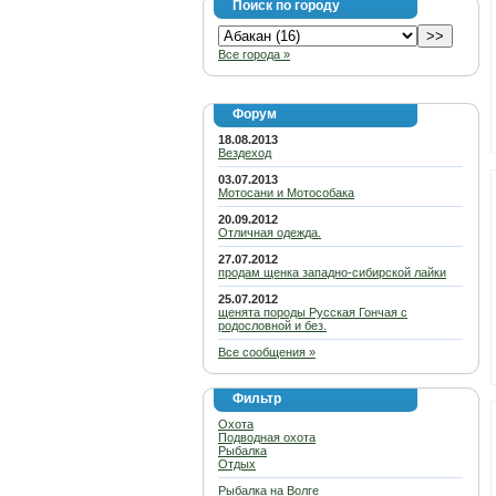
Поиск по городу
Все города »
Форум
18.08.2013
Вездеход
03.07.2013
Мотосани и Мотособака
20.09.2012
Отличная одежда.
27.07.2012
продам щенка западно-сибирской лайки
25.07.2012
щенята породы Русская Гончая с
родословной и без.
Все сообщения »
Фильтр
Охота
Подводная охота
Рыбалка
Отдых
Рыбалка на Волге