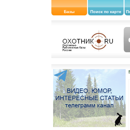
Базы
Поиск по карте
П