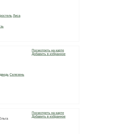
ростель
Лиса
зь
Посмотреть на карте
Добавить в избранное
дведь
Селезень
Посмотреть на карте
Добавить в избранное
 Ольга