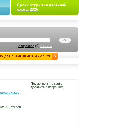
Сроки открытия весенней
охоты 2026
(
0
)
Избранное
Очистить
Посмотреть на карте
Добавить в избранное
охранилище
Олень
Тетерев