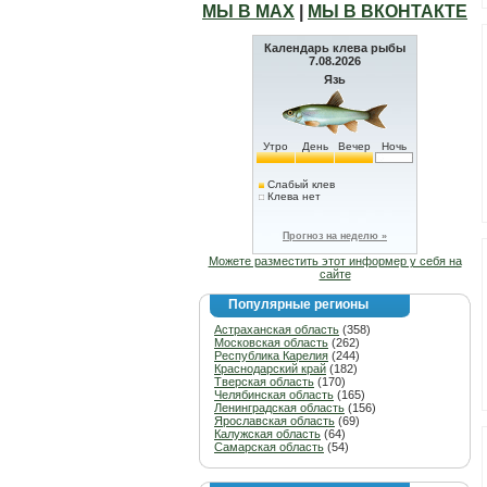
МЫ В МАХ
|
МЫ В ВКОНТАКТЕ
Календарь клева рыбы
7.08.2026
Язь
Утро
День
Вечер
Ночь
Слабый клев
Клева нет
Прогноз на неделю »
Можете разместить этот информер у себя на
сайте
Популярные регионы
Астраханская область
(358)
Московская область
(262)
Республика Карелия
(244)
Краснодарский край
(182)
Тверская область
(170)
Челябинская область
(165)
Ленинградская область
(156)
Ярославская область
(69)
Калужская область
(64)
Самарская область
(54)