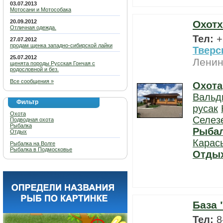
03.07.2013
Мотосани и Мотособака
20.09.2012
Охотх
Отличная одежда.
Тел:
+
27.07.2012
продам щенка западно-сибирской лайки
Тверс
25.07.2012
Ленин
щенята породы Русская Гончая с
родословной и без.
Все сообщения »
Охота
Вальд
Фильтр
русак
Охота
Селез
Подводная охота
Рыбалка
Рыба
Отдых
Карас
Рыбалка на Волге
Рыбалка в Подмосковье
Отды
База 
Тел:
8