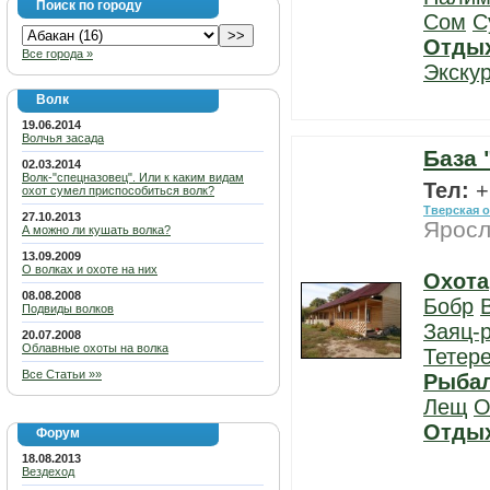
Поиск по городу
Сом
С
Отды
Все города »
Экску
Волк
19.06.2014
Волчья засада
База 
02.03.2014
Волк-"спецназовец". Или к каким видам
Тел:
+
охот сумел приспособиться волк?
Тверская 
27.10.2013
Яросл
А можно ли кушать волка?
13.09.2009
О волках и охоте на них
Охота
08.08.2008
Бобр
Подвиды волков
Заяц-
20.07.2008
Облавные охоты на волка
Тетер
Все Статьи »»
Рыба
Лещ
О
Отды
Форум
18.08.2013
Вездеход