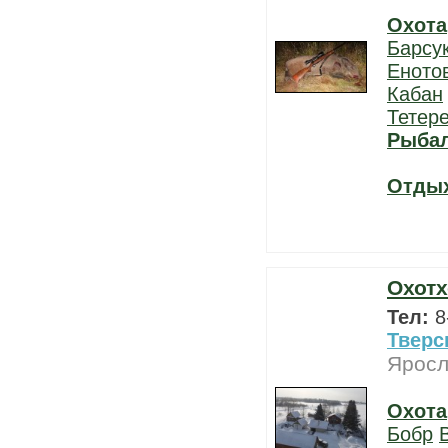
Охота
Барсу
Еното
Кабан
Тетер
Рыба
Отды
Охотх
Тел:
8
Тверс
Яросл
Охота
Бобр