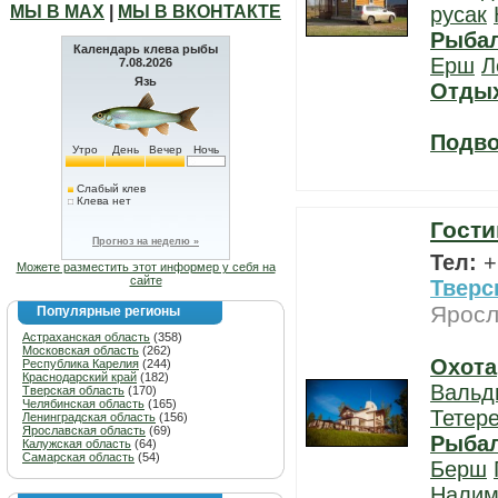
МЫ В МАХ
|
МЫ В ВКОНТАКТЕ
русак
Рыба
Календарь клева рыбы
Ерш
Л
7.08.2026
Язь
Отды
Подво
Утро
День
Вечер
Ночь
Слабый клев
Клева нет
Гости
Прогноз на неделю »
Тел:
+
Можете разместить этот информер у себя на
сайте
Тверс
Яросл
Популярные регионы
Астраханская область
(358)
Московская область
(262)
Охота
Республика Карелия
(244)
Краснодарский край
(182)
Вальд
Тверская область
(170)
Челябинская область
(165)
Тетер
Ленинградская область
(156)
Ярославская область
(69)
Рыба
Калужская область
(64)
Самарская область
(54)
Берш
Нали