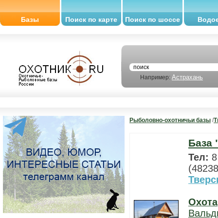
Базы
Поиск по карте
Поиск по шоссе
Водо
Астрахань
Например:
Рыболовно-охотничьи базы
/
Т
База 
Тел:
8
(48238
Тверс
Охота
Вальд