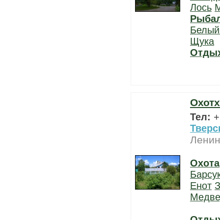
Лось
Рыба
Белый
Щука
Отды
Охотх
Тел:
+
Тверс
Ленин
Охота
Барсу
Енот
З
Медве
Отды