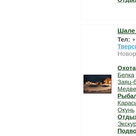
Шале 
Тел:
+
Тверс
Новор
Охота
Белка
Заяц-
Медве
Рыба
Карас
Окунь
Отды
Экску
Подво