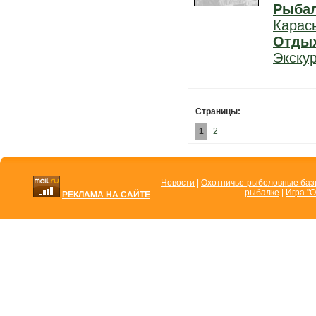
Рыба
Карас
Отды
Экску
Страницы:
1
2
Новости
|
Охотничье-рыболовные ба
рыбалке
|
Игра "О
РЕКЛАМА НА САЙТЕ