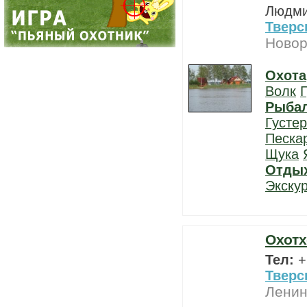
Людм
Тверс
Новор
Охота
Волк
Г
Рыба
Густе
Песка
Щука
Отды
Экску
Охотх
Тел:
+
Тверс
Ленин