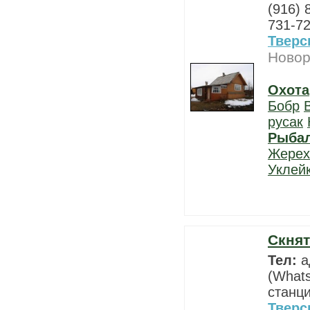
(916) 
731-72
Тверс
Новор
Охота
Бобр
русак
Рыба
Жерех
Уклей
Скнят
Тел:
а
(Whats
станци
Тверс