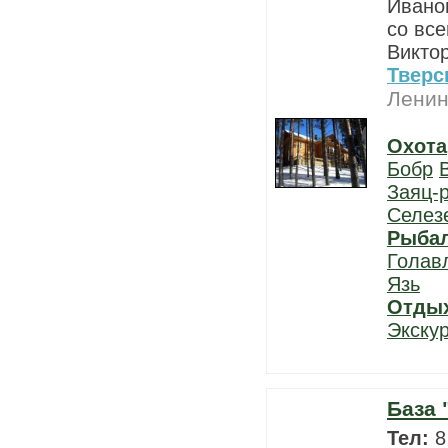
Ивано
со вс
Виктор
Тверс
Ленин
Охота
Бобр
Заяц-
Селез
Рыба
Голав
Язь
Отды
Экску
База 
Тел:
8