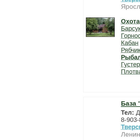
Яросл
Охота
Барсу
Горно
Кабан
Рябчи
Рыба
Густе
Плотв
База 
Тел:
Д
8-903-
Тверс
Ленин