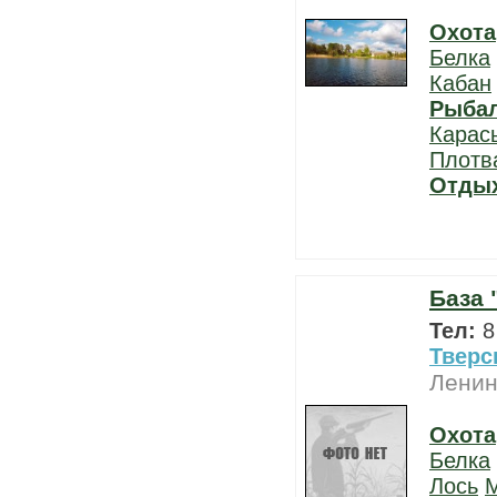
Охота
Белка
Кабан
Рыба
Карас
Плотв
Отды
База 
Тел:
8
Тверс
Ленин
Охота
Белка
Лось