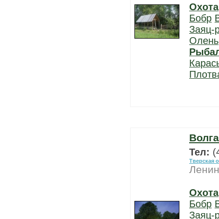
Охота
Бобр
Заяц-
Олень
Рыба
Карас
Плотв
Волга
Тел:
(
Тверская 
Ленин
Охота
Бобр
Заяц-