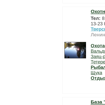
Охотн
Тел:
8
13-23
Тверс
Ленин
Охота
Вальд
Заяц-
Тетер
Рыба
Щука
Отды
База 