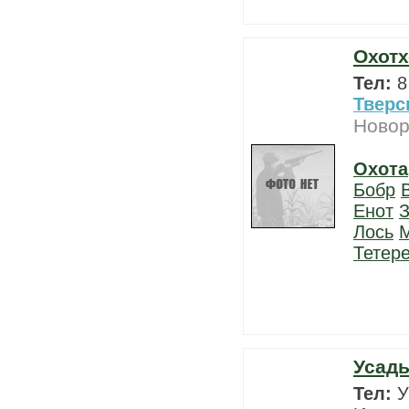
Охотх
Тел:
8
Тверс
Новор
Охота
Бобр
Енот
З
Лось
Тетер
Усад
Тел:
У