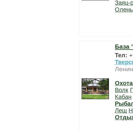
Заяц-
Олень
База 
Тел:
+
Тверс
Ленин
Охота
Волк
Кабан
Рыба
Лещ
Н
Отды