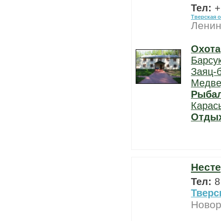
Тел:
+
Тверская 
Ленин
Охота
Барсу
Заяц-
Медве
Рыба
Карас
Отды
Несте
Тел:
8
Тверс
Новор