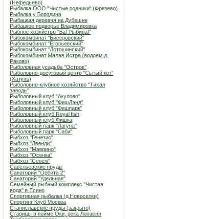
(Нефедьево)
Рыбалка ООО "Чистые родники" (Фрязево)
Рыбалка у Бородина
Рыбацкая деревня на Дубешне
Рыбацкое подворье Владимировка
Рыбное хозяйство "Ба! Рыбина!"
Рыбокомбинат "Бисеровский"
Рыбокомбинат "Егорьевский"
Рыбокомбинат "Лотошинский"
Рыбокомбинат Малая Истра (водоем д.
Раково)
Рыболовная усадьба "Остров"
Рыболовно-досуговый центр "Сытый кот"
(Хатунь)
Рыболовно-клубное хозяйство "Тихая
заводь"
Рыболовный клуб "Акулово"
Рыболовный клуб "ФишЛэнд"
Рыболовный клуб "Фишпарк"
Рыболовный клуб Royal fish
Рыболовный клуб Фишка
Рыболовный парк "Лагуна"
Рыболовный парк "Саби"
Рыбхоз "Генезис"
Рыбхоз "Двенди"
Рыбхоз "Маврино"
Рыбхоз "Осенка"
Рыбхоз "Сенеж"
Савельевские пруды
Санаторий "Орбита 2"
Санаторий "Удельная"
Семейный рыбный комплекс "Чистая
вода" в Есино
Спортивная рыбалка (д.Новоселки)
Спортинг Клуб Москва
Станиславские пруды (закрыто)
Старицы в пойме Оки, река Лопасня