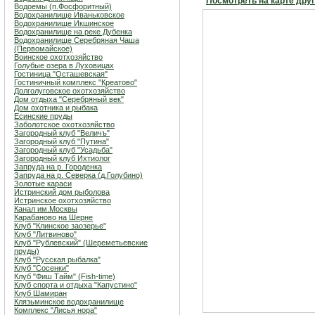
Посмотреть на карте дру
Водоемы (п.Фосфоритный)
Водохранилище Иваньковское
Водохранилище Икшинское
Водохранилище на реке Дубенка
Водохранилище Серебряная Чаша
(Первомайское)
Воинское охотхозяйство
Голубые озера в Луховицах
Гостиница "Осташевcкая"
Гостиничный комплекс "Креатово"
Долголуговское охотхозяйство
Дом отдыха "Серебряный век"
Дом охотника и рыбака
Есинские пруды
Заболотское охотхозяйство
Загородный клуб "Величъ"
Загородный клуб "Путина"
Загородный клуб "Усадьба"
Загородный клуб Ихтиолог
Запруда на р. Городенка
Запруда на р. Северка (д.Голубино)
Золотые караси
Истринский дом рыболова
Истринское охотхозяйство
Канал им.Москвы
Карабаново на Шерне
Клуб "Клинское заозерье"
Клуб "Литвиново"
Клуб "Рублевский" (Шереметьевские
пруды)
Клуб "Русская рыбалка"
Клуб "Сосенки"
Клуб "Фиш Тайм" (Fish-time)
Клуб спорта и отдыха "Капустино"
Клуб Шамиран
Клязьминское водохранилище
Комплекс "Лисья нора"