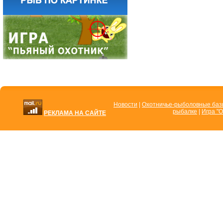
Новости
|
Охотничье-рыболовные ба
рыбалке
|
Игра "О
РЕКЛАМА НА САЙТЕ