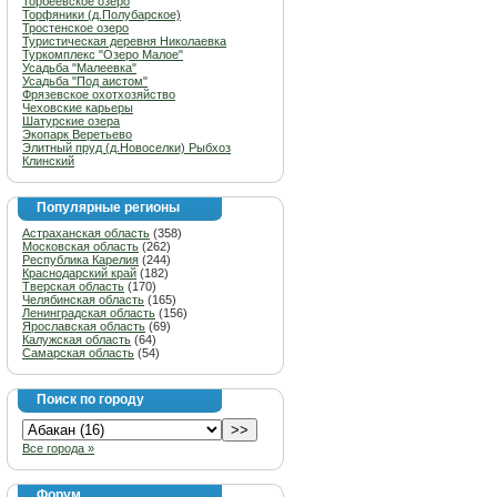
Торбеевское озеро
Торфяники (д.Полубарское)
Тростенское озеро
Туристическая деревня Николаевка
Туркомплекс "Озеро Малое"
Усадьба "Малеевка"
Усадьба "Под аистом"
Фрязевское охотхозяйство
Чеховские карьеры
Шатурские озера
Экопарк Веретьево
Элитный пруд (д.Новоселки) Рыбхоз
Клинский
Популярные регионы
Астраханская область
(358)
Московская область
(262)
Республика Карелия
(244)
Краснодарский край
(182)
Тверская область
(170)
Челябинская область
(165)
Ленинградская область
(156)
Ярославская область
(69)
Калужская область
(64)
Самарская область
(54)
Поиск по городу
Все города »
Форум