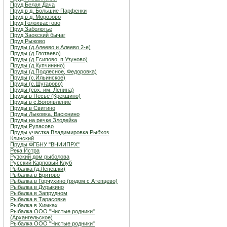
Пруд Белая Дача
Пруд в д. Большие Парфенки
Пруд в д. Морозово
Пруд Голохвастово
Пруд Заболотье
Пруд Заокский бычаг
Пруд Рыжово
Пруды (д.Алеево и Алеево 2-е)
Пруды (д.Глотаево)
Пруды (д.Есипово, п.Узуново)
Пруды (д.Купчинино)
Пруды (д.Подлесное, Федоровка)
Пруды (с.Ильинское)
Пруды (с.Шугарово)
Пруды (свх. им. Ленина)
Пруды в Песье (Крекшино)
Пруды в с.Богоявление
Пруды в Свитино
Пруды Лыковка, Васюнино
Пруды на речке Злодейка
Пруды Рупасово
Пруды участка Владимировка Рыбхоз
Клинский
Пруды ФГБНУ "ВНИИПРХ"
Река Истра
Рузский дом рыболова
Русский Карповый Клуб
Рыбалка (д.Лепешки)
Рыбалка в Бритово
Рыбалка в Горчухино (рядом с Атепцево)
Рыбалка в Дурыкино
Рыбалка в Запрудном
Рыбалка в Тарасовке
Рыбалка в Химках
Рыбалка ООО "Чистые родники"
(Архангельское)
Рыбалка ООО "Чистые родники"