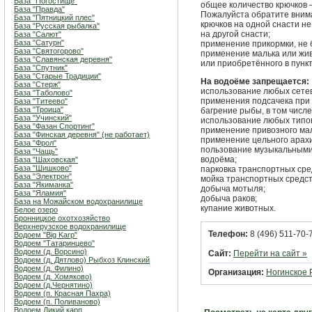
База "Погостище"
общее количество крючков 
База "Правда"
Пожалуйста обратите внима
База "Пятницкий плес"
крючков на одной снасти не
База "Русская рыбалка"
на другой снасти;
База "Салют"
База "Сатурн"
применение прикормки, не бо
База "Святогорово"
применение малька или жи
База "Славянская деревня"
или приобретённого в пунк
База "Спутник"
База "Старые Традиции"
На водоёме запрещается:
База "Стерж"
использование любых сетев
База "Таболово"
применения подсачека при
База "Титеево"
База "Троица"
багрение рыбы, в том числ
База "Учинский"
использование любых типов
База "Фазан Спортинг"
применение привозного мал
База "Финская деревня" (не работает)
применение цельного арахи
База "Фрол"
пользование музыкальными 
База "Чащь"
водоёма;
База "Шаховская"
База "Шишково"
парковка транспортных сре
База "Электрон"
мойка транспортных средст
База "Якиманка"
добыча мотыля;
База "Яламия"
добыча раков;
База на Можайском водохранилище
купание животных.
Белое озеро
Бронницкое охотхозяйство
Верхнерузское водохранилище
Телефон:
8 (496) 511-70-
Водоем "Big Karp"
Водоем "Татаринцево"
Водоем (д. Ворсино)
Сайт:
Перейти на сайт »
Водоем (д. Дятлово) Рыбхоз Клинский
Водоем (д. Филино)
Организация:
Ногинское
Водоем (д. Хомяково)
Водоем (д.Чернятино)
Водоем (п. Красная Пахра)
Водоем (п. Поливаново)
Водоем Дикий карп