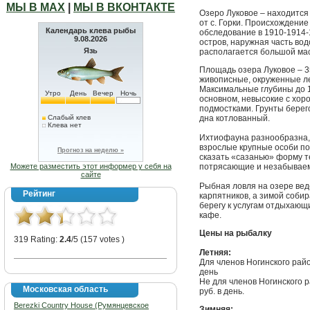
МЫ В МАХ
|
МЫ В ВКОНТАКТЕ
Озеро Луковое – находится 
от с. Горки. Происхождени
Календарь клева рыбы
обследование в 1910-1914-
9.08.2026
остров, наружная часть во
Язь
располагается большой мас
Площадь озера Луковое – 35
живописные, окруженные л
Максимальные глубины до 12
Утро
День
Вечер
Ночь
основном, невысокие с хо
подмостками. Грунты берег
Слабый клев
дна котлованный.
Клева нет
Ихтиофауна разнообразна, 
взрослые крупные особи п
Прогноз на неделю »
сказать «сазанью» форму т
Можете разместить этот информер у себя на
потрясающие и незабывае
сайте
Рыбная ловля на озере вед
Рейтинг
карпятников, а зимой собир
берегу к услугам отдыхающ
кафе.
Цены на рыбалку
319 Rating:
2.4
/5 (157 votes )
Летняя:
Для членов Ногинского рай
день
Не для членов Ногинского 
Московская область
руб. в день.
Berezki Country House (Румянцевское
Зимняя: