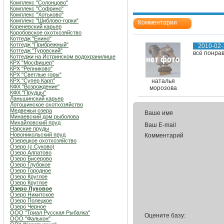
Комплекс "Солонцово"
Комплекс "Софрино"
Комплекс "Хотьково"
Комплекс "Шиблово-горки"
Комментарии
Кореневский карьер
Коробовское охотхозяйство
Коттедж "Енино"
Коттедж "Прибрежный"
2010-02-
Коттедж "Туровский"
всё понрав
Коттеджи на Истринском водохранилище
КРХ "Мосфишер"
КРХ "Репниково"
КРХ "Светлые горы"
КРХ "Супер Карп"
наталья
КФХ "Возрождение"
морозова
КФХ "Прудцы"
Ланьшинский карьер
Лотошинское охотхозяйство
Медвежьи озера
Ваше имя
Минаевский дом рыболова
Михайловский пруд
Ваш E-mail
Нарские пруды
Новоникольский пруд
Комментарий
Озерецкое охотхозяйство
Озеро (c.Суково)
Озеро Алпатово
Озеро Бисерово
Озеро Глубокое
Озеро Городное
Озеро Круглое
Озеро Круглое
Озеро Луковое
Озеро Никитское
Озеро Полецкое
Озеро Черное
ООО "Триал Русская Рыбалка"
Оцените базу:
ООО "Фалькон"