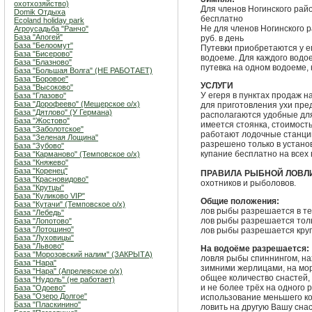
охотхозяйство)
Для членов Ногинского рай
Domik Отдыха
бесплатно
Ecoland holiday park
Не для членов Ногинского 
Агроусадьба "Ранчо"
База "Апогей"
руб. в день
База "Белоомут"
Путевки приобретаются у е
База "Бисерово"
водоеме. Для каждого водо
База "Блазново"
путевка на одном водоеме, 
База "Большая Волга" (НЕ РАБОТАЕТ)
База "Боровое"
УСЛУГИ
База "Высоково"
У егеря в пунктах продаж н
База "Глазово"
База "Дорофеево" (Мещерское о/х)
для приготовления ухи пред
База "Дятлово" (У Германа)
располагаются удобные для
База "Жостово"
имеется стоянка, стоимость 
База "Заболотское"
работают лодочные станции,
База "Зеленая Лощина"
разрешено только в установ
База "Зубово"
купание бесплатно на всех
База "Карманово" (Темповское о/х)
База "Княжево"
База "Коренец"
ПРАВИЛА РЫБНОЙ ЛОВЛ
База "Красновидово"
охотников и рыболовов.
База "Крутцы"
База "Куликово VIP"
Общие положения:
База "Кутачи" (Темповское о/х)
лов рыбы разрешается в теч
База "Лебедь"
лов рыбы разрешается толь
База "Лопотово"
База "Лотошино"
лов рыбы разрешается круг
База "Луховицы"
База "Львово"
На водоёме разрешается:
База "Морозовский налим" (ЗАКРЫТА)
ловля рыбы спиннингом, на
База "Нара"
зимними жерлицами, на мо
База "Нара" (Апрелевское о/х)
общее количество снастей, 
База "Нудоль" (не работает)
и не более трёх на одного 
База "Одоево"
База "Озеро Долгое"
использование меньшего ко
База "Пласкинино"
ловить на другую Вашу снас