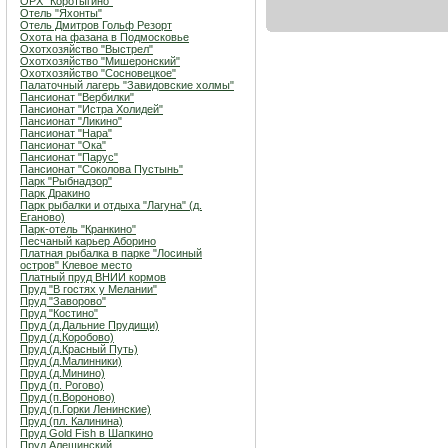
ОРХ "Коротыгино"
Отель "Яхонты"
Отель Дмитров Гольф Резорт
Охота на фазана в Подмосковье
Охотхозяйство "Выстрел"
Охотхозяйство "Мишеронский"
Охотхозяйство "Сосновецкое"
Палаточный лагерь "Завидовские холмы"
Пансионат "Вербилки"
Пансионат "Истра Холидей"
Пансионат "Ликино"
Пансионат "Нара"
Пансионат "Ока"
Пансионат "Парус"
Пансионат "Соколова Пустынь"
Парк "Рыбнадзор"
Парк Дракино
Парк рыбалки и отдыха "Лагуна" (д.
Еганово)
Парк-отель "Кранкино"
Песчаный карьер Аборино
Платная рыбалка в парке "Лосиный
остров" Клевое место
Платный пруд ВНИИ кормов
Пруд "В гостях у Мелании"
Пруд "Заворово"
Пруд "Костино"
Пруд (д.Дальние Прудищи)
Пруд (д.Коробово)
Пруд (д.Красный Путь)
Пруд (д.Малинники)
Пруд (д.Минино)
Пруд (п. Рогово)
Пруд (п.Вороново)
Пруд (п.Горки Ленинские)
Пруд (пл. Калинина)
Пруд Gold Fish в Шапкино
Пруд Алешинский