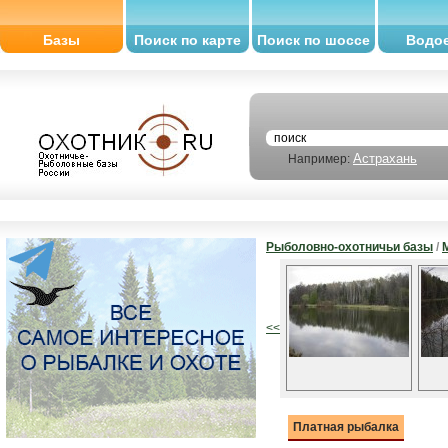
Базы
Поиск по карте
Поиск по шоссе
Водо
Астрахань
Например:
Рыболовно-охотничьи базы
/
<<
Платная рыбалка