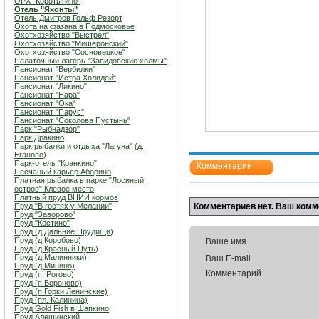
ОРХ "Коротыгино"
Отель "Яхонты"
Отель Дмитров Гольф Резорт
Охота на фазана в Подмосковье
Охотхозяйство "Выстрел"
Охотхозяйство "Мишеронский"
Охотхозяйство "Сосновецкое"
Палаточный лагерь "Завидовские холмы"
Пансионат "Вербилки"
Пансионат "Истра Холидей"
Пансионат "Ликино"
Пансионат "Нара"
Пансионат "Ока"
Пансионат "Парус"
Пансионат "Соколова Пустынь"
Парк "Рыбнадзор"
Парк Дракино
Парк рыбалки и отдыха "Лагуна" (д.
Еганово)
Парк-отель "Кранкино"
Комментарии
Песчаный карьер Аборино
Платная рыбалка в парке "Лосиный
остров" Клевое место
Платный пруд ВНИИ кормов
Пруд "В гостях у Мелании"
Комментариев нет. Ваш комм
Пруд "Заворово"
Пруд "Костино"
Пруд (д.Дальние Прудищи)
Пруд (д.Коробово)
Ваше имя
Пруд (д.Красный Путь)
Пруд (д.Малинники)
Ваш E-mail
Пруд (д.Минино)
Комментарий
Пруд (п. Рогово)
Пруд (п.Вороново)
Пруд (п.Горки Ленинские)
Пруд (пл. Калинина)
Пруд Gold Fish в Шапкино
Пруд Алешинский