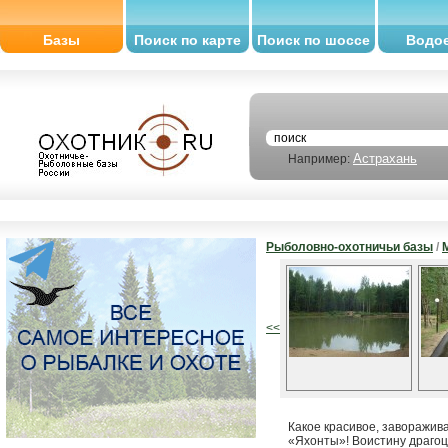
Базы
Поиск по карте
Поиск по шоссе
Водо
Астрахань
Например:
Рыболовно-охотничьи базы
/
<<
Какое красивое, заворажи
«Яхонты»! Воистину драгоц