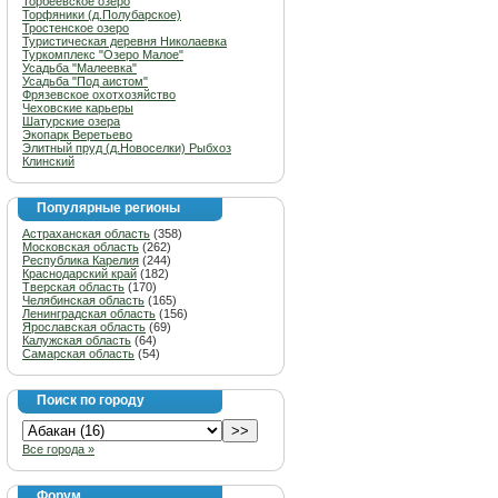
Торбеевское озеро
Торфяники (д.Полубарское)
Тростенское озеро
Туристическая деревня Николаевка
Туркомплекс "Озеро Малое"
Усадьба "Малеевка"
Усадьба "Под аистом"
Фрязевское охотхозяйство
Чеховские карьеры
Шатурские озера
Экопарк Веретьево
Элитный пруд (д.Новоселки) Рыбхоз
Клинский
Популярные регионы
Астраханская область
(358)
Московская область
(262)
Республика Карелия
(244)
Краснодарский край
(182)
Тверская область
(170)
Челябинская область
(165)
Ленинградская область
(156)
Ярославская область
(69)
Калужская область
(64)
Самарская область
(54)
Поиск по городу
Все города »
Форум