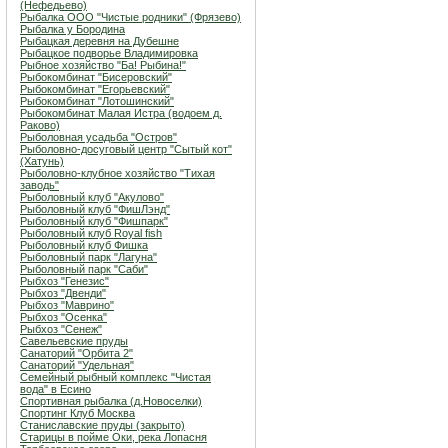
(Нефедьево)
Рыбалка ООО "Чистые родники" (Фрязево)
Рыбалка у Бородина
Рыбацкая деревня на Дубешне
Рыбацкое подворье Владимировка
Рыбное хозяйство "Ба! Рыбина!"
Рыбокомбинат "Бисеровский"
Рыбокомбинат "Егорьевский"
Рыбокомбинат "Лотошинский"
Рыбокомбинат Малая Истра (водоем д.
Раково)
Рыболовная усадьба "Остров"
Рыболовно-досуговый центр "Сытый кот"
(Хатунь)
Рыболовно-клубное хозяйство "Тихая
заводь"
Рыболовный клуб "Акулово"
Рыболовный клуб "ФишЛэнд"
Рыболовный клуб "Фишпарк"
Рыболовный клуб Royal fish
Рыболовный клуб Фишка
Рыболовный парк "Лагуна"
Рыболовный парк "Саби"
Рыбхоз "Генезис"
Рыбхоз "Двенди"
Рыбхоз "Маврино"
Рыбхоз "Осенка"
Рыбхоз "Сенеж"
Савельевские пруды
Санаторий "Орбита 2"
Санаторий "Удельная"
Семейный рыбный комплекс "Чистая
вода" в Есино
Спортивная рыбалка (д.Новоселки)
Спортинг Клуб Москва
Станиславские пруды (закрыто)
Старицы в пойме Оки, река Лопасня