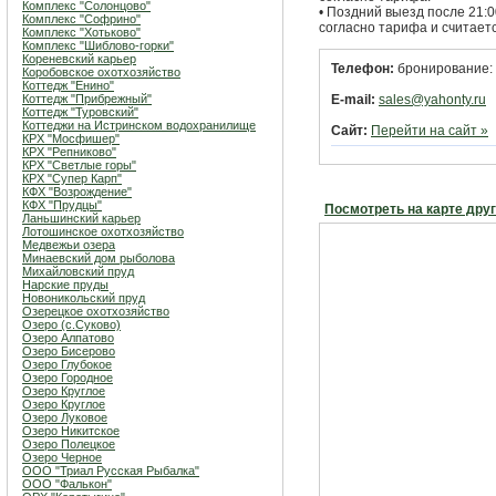
Комплекс "Солонцово"
• Поздний выезд после 21:
Комплекс "Софрино"
согласно тарифа и считает
Комплекс "Хотьково"
Комплекс "Шиблово-горки"
Кореневский карьер
Телефон:
бронирование: 8
Коробовское охотхозяйство
Коттедж "Енино"
Коттедж "Прибрежный"
E-mail:
sales@yahonty.ru
Коттедж "Туровский"
Коттеджи на Истринском водохранилище
Сайт:
Перейти на сайт »
КРХ "Мосфишер"
КРХ "Репниково"
КРХ "Светлые горы"
КРХ "Супер Карп"
КФХ "Возрождение"
КФХ "Прудцы"
Посмотреть на карте дру
Ланьшинский карьер
Лотошинское охотхозяйство
Медвежьи озера
Минаевский дом рыболова
Михайловский пруд
Нарские пруды
Новоникольский пруд
Озерецкое охотхозяйство
Озеро (c.Суково)
Озеро Алпатово
Озеро Бисерово
Озеро Глубокое
Озеро Городное
Озеро Круглое
Озеро Круглое
Озеро Луковое
Озеро Никитское
Озеро Полецкое
Озеро Черное
ООО "Триал Русская Рыбалка"
ООО "Фалькон"