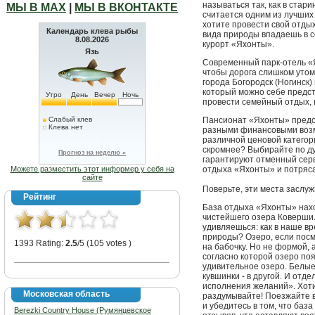
называться так, как в стар
МЫ В МАХ
|
МЫ В ВКОНТАКТЕ
считается одним из лучших 
хотите провести свой отдых
Календарь клева рыбы
вида природы впадаешь в 
8.08.2026
курорт «Яхонты».
Язь
Современный парк-отель «Я
чтобы дорога слишком утом
города Богородск (Ногинск)
который можно себе предст
Утро
День
Вечер
Ночь
провести семейный отдых, н
Слабый клев
Пансионат «Яхонты» предо
Клева нет
разными финансовыми воз
различной ценовой категор
скромнее? Выбирайте по ду
Прогноз на неделю »
гарантируют отменный сер
Можете разместить этот информер у себя на
отдыха «Яхонты» и потряса
сайте
Поверьте, эти места заслуж
Рейтинг
База отдыха «Яхонты» нахо
чистейшего озера Коверши.
удивляешься: как в наше в
природы? Озеро, если посм
1393 Rating:
2.5
/5 (105 votes )
на бабочку. Но не формой,
согласно которой озеро по
удивительное озеро. Белые
кувшинки - в другой. И отд
исполнения желаний». Хоти
Московская область
раздумывайте! Поезжайте в
и убедитесь в том, что баз
Berezki Country House (Румянцевское