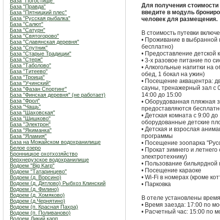
База "Погостище"
Для получения стоимости В
База "Правда"
введите в модуль бронир
База "Пятницкий плес"
База "Русская рыбалка"
человек для размещения.
База "Салют"
База "Сатурн"
В стоимость путевки включе
База "Святогорово"
• Проживание в выбранной 
База "Славянская деревня"
бесплатно)
База "Спутник"
• Предоставление детской 
База "Старые Традиции"
База "Стерж"
• 3-х разовое питание по си
База "Таболово"
• Алкогольные напитки на об
База "Титеево"
обед, 1 бокал на ужин)
База "Троица"
• Посещение аквацентра: дв
База "Учинский"
сауны, тренажерный зал с 0
База "Фазан Спортинг"
14:00 до 15:00
База "Финская деревня" (не работает)
База "Фрол"
• Оборудованная пляжная з
База "Чащь"
предоставляются бесплатн
База "Шаховская"
• Детская комната с 9:00 до
База "Шишково"
оборудованные детские пл
База "Электрон"
• Детская и взрослая аним
База "Якиманка"
программы
База "Яламия"
База на Можайском водохранилище
• Посещение зоопарка "Рус
Белое озеро
• Прокат зимнего и летнего
Бронницкое охотхозяйство
электротехнику)
Верхнерузское водохранилище
• Пользование бильярдной
Водоем "Big Karp"
• Посещение караоке
Водоем "Татаринцево"
• Wi-Fi в номерах (кроме ко
Водоем (д. Ворсино)
Водоем (д. Дятлово) Рыбхоз Клинский
• Парковка
Водоем (д. Филино)
Водоем (д. Хомяково)
В отеле установлены время
Водоем (д.Чернятино)
• Время заезда: 17:00 по м
Водоем (п. Красная Пахра)
• Расчетный час: 15:00 по 
Водоем (п. Поливаново)
Водоем Дикий карп