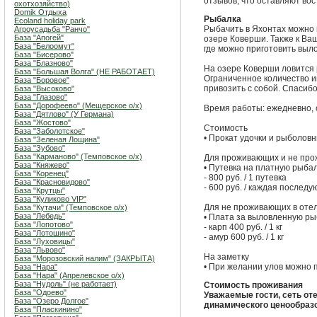
отзывов, что оставляют в
охотхозяйство)
Domik Отдыха
Рыбалка
Ecoland holiday park
Рыбачить в Яхонтах можно
Агроусадьба "Ранчо"
База "Апогей"
озере Коверши. Также к Ва
База "Белоомут"
где можно приготовить выл
База "Бисерово"
База "Блазново"
На озере Коверши ловится р
База "Большая Волга" (НЕ РАБОТАЕТ)
Ограниченное количество 
База "Боровое"
привозить с собой. Спасиб
База "Высоково"
База "Глазово"
База "Дорофеево" (Мещерское о/х)
Время работы: ежедневно, c
База "Дятлово" (У Германа)
База "Жостово"
Стоимость
База "Заболотское"
• Прокат удочки и рыболовны
База "Зеленая Лощина"
База "Зубово"
База "Карманово" (Темповское о/х)
Для проживающих и не про
База "Княжево"
• Путевка на платную рыбалк
База "Коренец"
- 800 руб. / 1 путевка
База "Красновидово"
- 600 руб. / каждая после
База "Крутцы"
База "Куликово VIP"
Для не проживающих в отел
База "Кутачи" (Темповское о/х)
База "Лебедь"
• Плата за выловленную ры
База "Лопотово"
- карп 400 руб. / 1 кг
База "Лотошино"
- амур 600 руб. / 1 кг
База "Луховицы"
База "Львово"
На заметку
База "Морозовский налим" (ЗАКРЫТА)
• При желании улов можно п
База "Нара"
База "Нара" (Апрелевское о/х)
База "Нудоль" (не работает)
Стоимость проживания
База "Одоево"
Уважаемые гости, сеть о
База "Озеро Долгое"
динамического ценообраз
База "Пласкинино"