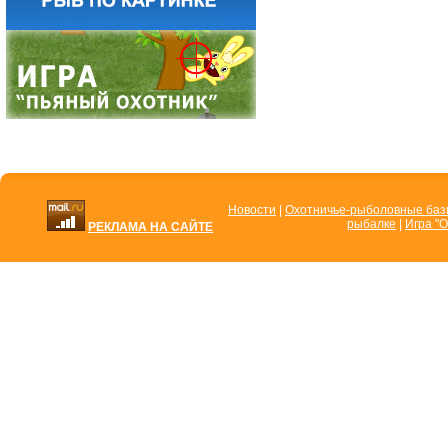
Новости
|
Охотничье-рыболовные ба
рыбалке
|
Игра "О
РЕКЛАМА НА САЙТЕ