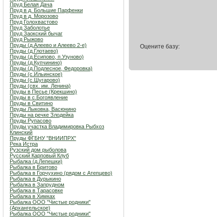
Пруд Белая Дача
Пруд в д. Большие Парфенки
Пруд в д. Морозово
Пруд Голохвастово
Пруд Заболотье
Пруд Заокский бычаг
Пруд Рыжово
Пруды (д.Алеево и Алеево 2-е)
Оцените базу:
Пруды (д.Глотаево)
Пруды (д.Есипово, п.Узуново)
Пруды (д.Купчинино)
Пруды (д.Подлесное, Федоровка)
Пруды (с.Ильинское)
Пруды (с.Шугарово)
Пруды (свх. им. Ленина)
Пруды в Песье (Крекшино)
Пруды в с.Богоявление
Пруды в Свитино
Пруды Лыковка, Васюнино
Пруды на речке Злодейка
Пруды Рупасово
Пруды участка Владимировка Рыбхоз
Клинский
Пруды ФГБНУ "ВНИИПРХ"
Река Истра
Рузский дом рыболова
Русский Карповый Клуб
Рыбалка (д.Лепешки)
Рыбалка в Бритово
Рыбалка в Горчухино (рядом с Атепцево)
Рыбалка в Дурыкино
Рыбалка в Запрудном
Рыбалка в Тарасовке
Рыбалка в Химках
Рыбалка ООО "Чистые родники"
(Архангельское)
Рыбалка ООО "Чистые родники"