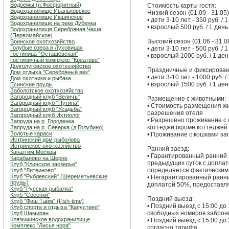
Водоемы (п.Фосфоритный)
Стоимость карты гостя:
Водохранилище Иваньковское
Низкий сезон (01.09 - 31.05)
Водохранилище Икшинское
• дети 3-10 лет - 350 руб. / 
Водохранилище на реке Дубенка
• взрослый 500 руб. / 1 день
Водохранилище Серебряная Чаша
(Первомайское)
Высокий сезон (01.06 - 31.0
Воинское охотхозяйство
Голубые озера в Луховицах
• дети 3-10 лет - 500 руб. / 
Гостиница "Осташевcкая"
• взрослый 1000 руб. / 1 ден
Гостиничный комплекс "Креатово"
Долголуговское охотхозяйство
Праздничные и фиксирова
Дом отдыха "Серебряный век"
• дети 3-10 лет - 1000 руб. /
Дом охотника и рыбака
• взрослый 1500 руб. / 1 ден
Есинские пруды
Заболотское охотхозяйство
Загородный клуб "Величъ"
Размещение с животными:
Загородный клуб "Путина"
• Стоимость размещения жив
Загородный клуб "Усадьба"
разрешения отеля
Загородный клуб Ихтиолог
• Разрешено проживание с с
Запруда на р. Городенка
коттеджи (кроме коттеджей
Запруда на р. Северка (д.Голубино)
Золотые караси
• Проживание с кошками за
Истринский дом рыболова
Истринское охотхозяйство
Ранний заезд:
Канал им.Москвы
• Гарантированный ранний 
Карабаново на Шерне
предыдущих суток с доплат
Клуб "Клинское заозерье"
определяется фактическим 
Клуб "Литвиново"
Клуб "Рублевский" (Шереметьевские
• Негарантированный ранний
пруды)
доплатой 50%, предоставля
Клуб "Русская рыбалка"
Клуб "Сосенки"
Поздний выезд:
Клуб "Фиш Тайм" (Fish-time)
• Поздний выезд с 15:00 д
Клуб спорта и отдыха "Капустино"
свободных номеров заброни
Клуб Шамиран
Клязьминское водохранилище
• Поздний выезд с 15:00 до
Комплекс "Лисья нора"
согласно тарифа.