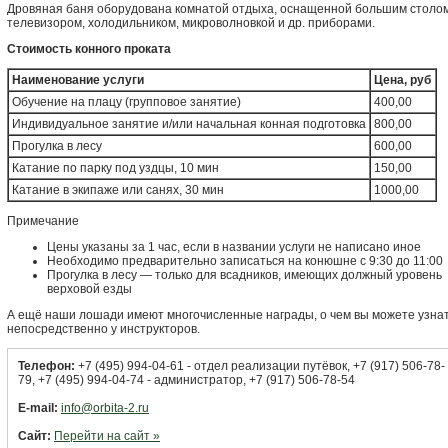
Дровяная баня оборудована комнатой отдыха, оснащенной большим столом
телевизором, холодильником, микроволновкой и др. приборами.
Стоимость конного проката
Наименование услуги
Цена, руб
Обучение на плацу (групповое занятие)
400,00
Индивидуальное занятие и/или начальная конная подготовка
800,00
Прогулка в лесу
600,00
Катание по парку под уздцы, 10 мин
150,00
Катание в экипаже или санях, 30 мин
1000,00
Примечание
Цены указаны за 1 час, если в названии услуги не написано иное
Необходимо предварительно записаться на конюшне с 9:30 до 11:00
Прогулка в лесу — только для всадников, имеющих должный уровень
верховой езды
А ещё наши лошади имеют многочисленные награды, о чем вы можете узна
непосредственно у инструкторов.
Телефон:
+7 (495) 994-04-61 - отдел реализации путёвок, +7 (917) 506-78-
79, +7 (495) 994-04-74 - администратор, +7 (917) 506-78-54
E-mail:
info@orbita-2.ru
Сайт:
Перейти на сайт »