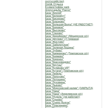
охотхозяйство)
Domik Отдыха
Ecoland holiday park
Агроусадьба "Ранчо"
База "Апогей"
База "Белоомут"
База "Бисерово"
База "Блазново"
База "Большая Волга" (НЕ РАБОТАЕТ)
База "Боровое"
База "Высоково"
База "Глазово"
База "Дорофеево" (Мещерское о/х)
База "Дятлово" (У Германа)
База "Жостово"
База "Заболотское"
База "Зеленая Лощина"
База "Зубово"
База "Карманово" (Темповское о/х)
База "Княжево"
База "Коренец"
База "Красновидово"
База "Крутцы"
База "Куликово VIP"
База "Кутачи" (Темповское о/х)
База "Лебедь"
База "Лопотово"
База "Лотошино"
База "Луховицы"
База "Львово"
База "Морозовский налим" (ЗАКРЫТА)
База "Нара"
База "Нара" (Апрелевское о/х)
База "Нудоль" (не работает)
База "Одоево"
База "Озеро Долгое"
База "Пласкинино"