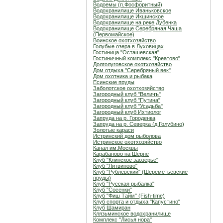
Водоемы (п.Фосфоритный)
Водохранилище Иваньковское
Водохранилище Икшинское
Водохранилище на реке Дубенка
Водохранилище Серебряная Чаша
(Первомайское)
Воинское охотхозяйство
Голубые озера в Луховицах
Гостиница "Осташевcкая"
Гостиничный комплекс "Креатово"
Долголуговское охотхозяйство
Дом отдыха "Серебряный век"
Дом охотника и рыбака
Есинские пруды
Заболотское охотхозяйство
Загородный клуб "Величъ"
Загородный клуб "Путина"
Загородный клуб "Усадьба"
Загородный клуб Ихтиолог
Запруда на р. Городенка
Запруда на р. Северка (д.Голубино)
Золотые караси
Истринский дом рыболова
Истринское охотхозяйство
Канал им.Москвы
Карабаново на Шерне
Клуб "Клинское заозерье"
Клуб "Литвиново"
Клуб "Рублевский" (Шереметьевские
пруды)
Клуб "Русская рыбалка"
Клуб "Сосенки"
Клуб "Фиш Тайм" (Fish-time)
Клуб спорта и отдыха "Капустино"
Клуб Шамиран
Клязьминское водохранилище
Комплекс "Лисья нора"