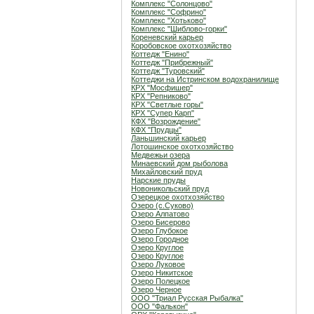
Комплекс "Солонцово"
Комплекс "Софрино"
Комплекс "Хотьково"
Комплекс "Шиблово-горки"
Кореневский карьер
Коробовское охотхозяйство
Коттедж "Енино"
Коттедж "Прибрежный"
Коттедж "Туровский"
Коттеджи на Истринском водохранилище
КРХ "Мосфишер"
КРХ "Репниково"
КРХ "Светлые горы"
КРХ "Супер Карп"
КФХ "Возрождение"
КФХ "Прудцы"
Ланьшинский карьер
Лотошинское охотхозяйство
Медвежьи озера
Минаевский дом рыболова
Михайловский пруд
Нарские пруды
Новоникольский пруд
Озерецкое охотхозяйство
Озеро (c.Суково)
Озеро Алпатово
Озеро Бисерово
Озеро Глубокое
Озеро Городное
Озеро Круглое
Озеро Круглое
Озеро Луковое
Озеро Никитское
Озеро Полецкое
Озеро Черное
ООО "Триал Русская Рыбалка"
ООО "Фалькон"