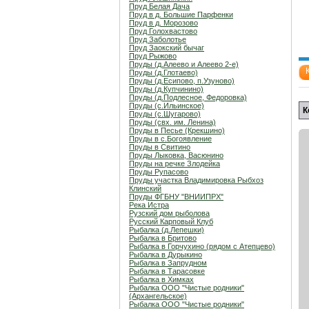
Пруд Белая Дача
Пруд в д. Большие Парфенки
Пруд в д. Морозово
Пруд Голохвастово
Пруд Заболотье
Пруд Заокский бычаг
Пруд Рыжово
Пруды (д.Алеево и Алеево 2-е)
Пруды (д.Глотаево)
Пруды (д.Есипово, п.Узуново)
Пруды (д.Купчинино)
Пруды (д.Подлесное, Федоровка)
Пруды (с.Ильинское)
К
Пруды (с.Шугарово)
Пруды (свх. им. Ленина)
Пруды в Песье (Крекшино)
Пруды в с.Богоявление
Пруды в Свитино
Пруды Лыковка, Васюнино
Пруды на речке Злодейка
Пруды Рупасово
Пруды участка Владимировка Рыбхоз
Клинский
Пруды ФГБНУ "ВНИИПРХ"
Река Истра
Рузский дом рыболова
Русский Карповый Клуб
Рыбалка (д.Лепешки)
Рыбалка в Бритово
Рыбалка в Горчухино (рядом с Атепцево)
Рыбалка в Дурыкино
Рыбалка в Запрудном
Рыбалка в Тарасовке
Рыбалка в Химках
Рыбалка ООО "Чистые родники"
(Архангельское)
Рыбалка ООО "Чистые родники"