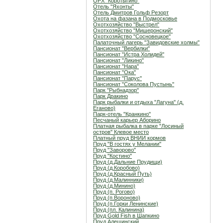
ОРХ "Коротыгино"
Отель "Яхонты"
Отель Дмитров Гольф Резорт
Охота на фазана в Подмосковье
Охотхозяйство "Выстрел"
Охотхозяйство "Мишеронский"
Охотхозяйство "Сосновецкое"
Палаточный лагерь "Завидовские холмы"
Пансионат "Вербилки"
Пансионат "Истра Холидей"
Пансионат "Ликино"
Пансионат "Нара"
Пансионат "Ока"
Пансионат "Парус"
Пансионат "Соколова Пустынь"
Парк "Рыбнадзор"
Парк Дракино
Парк рыбалки и отдыха "Лагуна" (д.
Еганово)
Парк-отель "Кранкино"
Песчаный карьер Аборино
Платная рыбалка в парке "Лосиный
остров" Клевое место
Платный пруд ВНИИ кормов
Пруд "В гостях у Мелании"
Пруд "Заворово"
Пруд "Костино"
Пруд (д.Дальние Прудищи)
Пруд (д.Коробово)
Пруд (д.Красный Путь)
Пруд (д.Малинники)
Пруд (д.Минино)
Пруд (п. Рогово)
Пруд (п.Вороново)
Пруд (п.Горки Ленинские)
Пруд (пл. Калинина)
Пруд Gold Fish в Шапкино
Пруд Алешинский