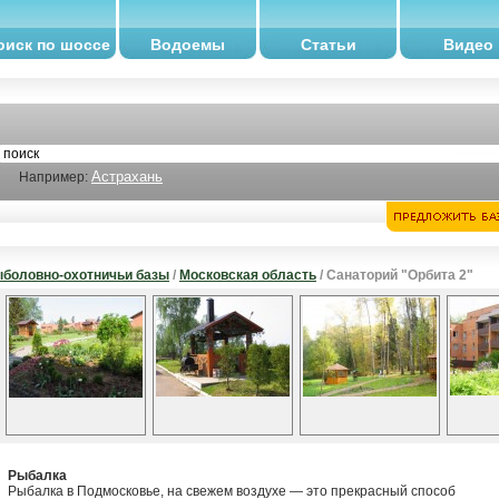
оиск по шоссе
Водоемы
Статьи
Видео
Астрахань
Например:
боловно-охотничьи базы
/
Московская область
/ Санаторий "Орбита 2"
Рыбалка
Рыбалка в Подмосковье, на свежем воздухе — это прекрасный способ