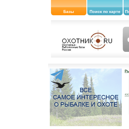
Базы
Поиск по карте
П
Ры
<<