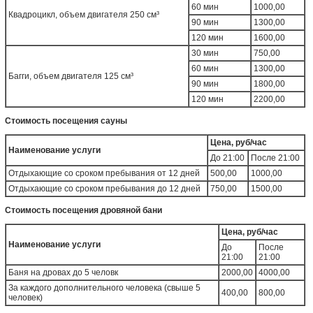
60 мин
1000,00
Квадроцикл, объем двигателя 250 см³
90 мин
1300,00
120 мин
1600,00
30 мин
750,00
60 мин
1300,00
Багги, объем двигателя 125 см³
90 мин
1800,00
120 мин
2200,00
Стоимость посещения сауны
Цена, руб/час
Наименование услуги
До 21:00
После 21:00
Отдыхающие со сроком пребывания от 12 дней
500,00
1000,00
Отдыхающие со сроком пребывания до 12 дней
750,00
1500,00
Стоимость посещения дровяной бани
Цена, руб/час
Наименование услуги
До
После
21:00
21:00
Баня на дровах до 5 человк
2000,00
4000,00
За каждого дополнительного человека (свыше 5
400,00
800,00
человек)