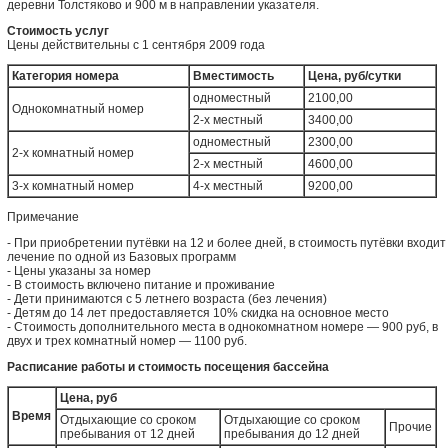
деревни Толстяково и 900 м в направлении указателя.
Стоимость услуг
Цены действительны с 1 сентября 2009 года
Категория номера
Вместимость
Цена, руб/сутки
одноместный
2100,00
Однокомнатный номер
2-х местный
3400,00
одноместный
2300,00
2-х комнатный номер
2-х местный
4600,00
3-х комнатный номер
4-х местный
9200,00
Примечание
- При приобретении путёвки на 12 и более дней, в стоимость путёвки входит
лечение по одной из Базовых программ
- Цены указаны за номер
- В стоимость включено питание и проживание
- Дети принимаются с 5 летнего возраста (без лечения)
- Детям до 14 лет предоставляется 10% скидка на основное место
- Стоимость дополнительного места в однокомнатном номере — 900 руб, в
двух и трех комнатный номер — 1100 руб.
Расписание работы и стоимость посещения бассейна
Цена, руб
Время
Отдыхающие со сроком
Отдыхающие со сроком
Прочие
пребывания от 12 дней
пребывания до 12 дней