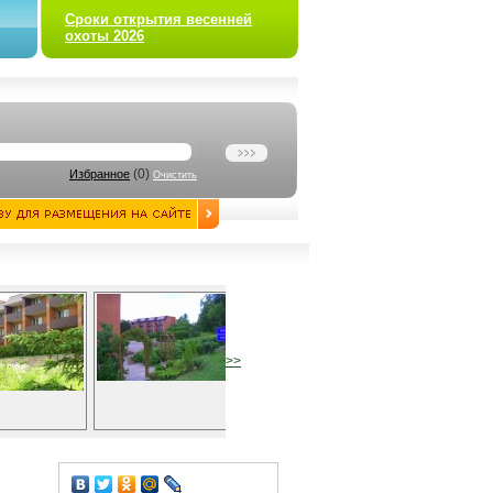
Сроки открытия весенней
охоты 2026
(
0
)
Избранное
Очистить
>>