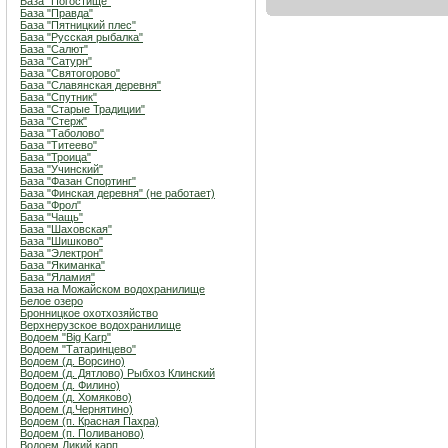
База "Погостище"
База "Правда"
База "Пятницкий плес"
База "Русская рыбалка"
База "Салют"
База "Сатурн"
База "Святогорово"
База "Славянская деревня"
База "Спутник"
База "Старые Традиции"
База "Стерж"
База "Таболово"
База "Титеево"
База "Троица"
База "Учинский"
База "Фазан Спортинг"
База "Финская деревня" (не работает)
База "Фрол"
База "Чащь"
База "Шаховская"
База "Шишково"
База "Электрон"
База "Якиманка"
База "Яламия"
База на Можайском водохранилище
Белое озеро
Бронницкое охотхозяйство
Верхнерузское водохранилище
Водоем "Big Karp"
Водоем "Татаринцево"
Водоем (д. Ворсино)
Водоем (д. Дятлово) Рыбхоз Клинский
Водоем (д. Филино)
Водоем (д. Хомяково)
Водоем (д.Чернятино)
Водоем (п. Красная Пахра)
Водоем (п. Поливаново)
Водоем Дикий карп