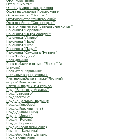
ОРХ "Коротыгино"
Отель "Яхонты"
Отель Дмитров Гольф Резорт
Охота на фазана в Подмосковье
Охотхозяйство "Выстрел"
Охотхозяйство "Мишеронский"
Охотхозяйство "Сосновецкое"
Палаточный лагерь "Завидовские холмы"
Пансионат "Вербилки"
Пансионат "Истра Холидей"
Пансионат "Ликино"
Пансионат "Нара"
Пансионат "Ока"
Пансионат "Парус"
Пансионат "Соколова Пустынь"
Парк "Рыбнадзор"
Парк Дракино
Парк рыбалки и отдыха "Лагуна" (д.
Еганово)
Парк-отель "Кранкино"
Песчаный карьер Аборино
Платная рыбалка в парке "Лосиный
остров" Клевое место
Платный пруд ВНИИ кормов
Пруд "В гостях у Мелании"
Пруд "Заворово"
Пруд "Костино"
Пруд (д.Дальние Прудищи)
Пруд (д.Коробово)
Пруд (д.Красный Путь)
Пруд (д.Малинники)
Пруд (д.Минино)
Пруд (п. Рогово)
Пруд (п.Вороново)
Пруд (п.Горки Ленинские)
Пруд (пл. Калинина)
Пруд Gold Fish в Шапкино
Пруд Алешинский