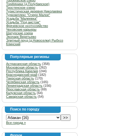
Торбеевское озеро
Торфяники (д.Полубарское)
Тростенское озеро
Туристическая деревня Николаевка
Туркомплекс "Озеро Малое"
Усадьба "Малеевка"
Усадьба "Под аистом"
Фрязевское охотхозяйство
Чеховские карьеры
Шатурские озера
Экопарк Веретьево
Элитный пруд (д.Новоселки) Рыбхоз
Клинский
Популярные регионы
Астраханская область
(358)
Московская область
(262)
Республика Карелия
(244)
Краснодарский край
(182)
Тверская область
(170)
Челябинская область
(165)
Ленинградская область
(156)
Ярославская область
(69)
Калужская область
(64)
Самарская область
(54)
Поиск по городу
Все города »
Форум