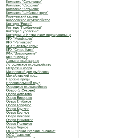
Комплекс "Солонцово"
Комплекс "Софрино"
Комплекс "Хотьково"
Комплекс "Шиблово-горки"
Кореневский карьер
Коробовское охотхозяйство
Коттедж "Енино"
Коттедж "Прибрежный"
Коттедж "Туровский"
Коттеджи на Истринском водохранилище
КРХ "Мосфишер"
КРХ "Репниково"
КРХ "Светлые горы"
КРХ "Супер Карп"
КФХ "Возрождение"
КФХ "Прудцы"
Ланьшинский карьер
Лотошинское охотхозяйство
Медвежьи озера
Минаевский дом рыболова
Михайловский пруд
Нарские пруды
Новоникольский пруд
Озерецкое охотхозяйство
Озеро (c.Суково)
Озеро Алпатово
Озеро Бисерово
Озеро Глубокое
Озеро Городное
Озеро Круглое
Озеро Круглое
Озеро Луковое
Озеро Никитское
Озеро Полецкое
Озеро Черное
ООО "Триал Русская Рыбалка"
ООО "Фалькон"