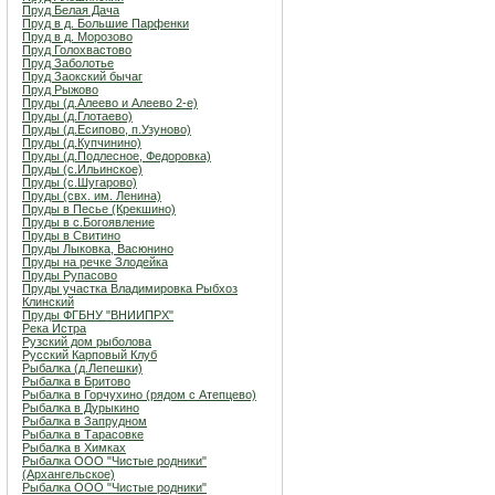
Пруд Белая Дача
Пруд в д. Большие Парфенки
Пруд в д. Морозово
Пруд Голохвастово
Пруд Заболотье
Пруд Заокский бычаг
Пруд Рыжово
Пруды (д.Алеево и Алеево 2-е)
Пруды (д.Глотаево)
Пруды (д.Есипово, п.Узуново)
Пруды (д.Купчинино)
Пруды (д.Подлесное, Федоровка)
Пруды (с.Ильинское)
Пруды (с.Шугарово)
Пруды (свх. им. Ленина)
Пруды в Песье (Крекшино)
Пруды в с.Богоявление
Пруды в Свитино
Пруды Лыковка, Васюнино
Пруды на речке Злодейка
Пруды Рупасово
Пруды участка Владимировка Рыбхоз
Клинский
Пруды ФГБНУ "ВНИИПРХ"
Река Истра
Рузский дом рыболова
Русский Карповый Клуб
Рыбалка (д.Лепешки)
Рыбалка в Бритово
Рыбалка в Горчухино (рядом с Атепцево)
Рыбалка в Дурыкино
Рыбалка в Запрудном
Рыбалка в Тарасовке
Рыбалка в Химках
Рыбалка ООО "Чистые родники"
(Архангельское)
Рыбалка ООО "Чистые родники"