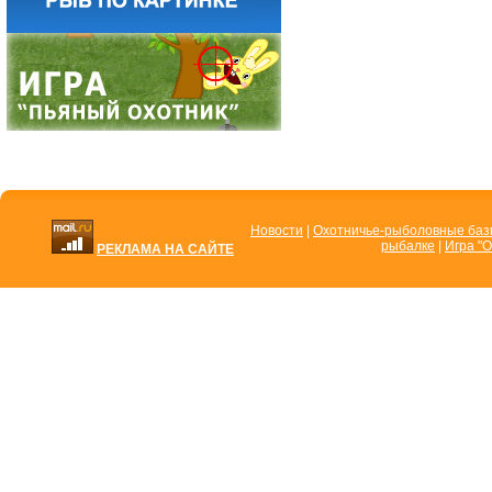
Новости
|
Охотничье-рыболовные ба
рыбалке
|
Игра "О
РЕКЛАМА НА САЙТЕ