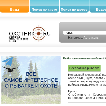
Базы
Поиск по карте
Поиск по шоссе
Водо
Астрахань
Например:
Рыболовно-охотничьи базы
/
Бесплатная рыбалка
Небольшой живописный водо
озере окунь, щука, плотва 
зимой по первому льду сюда
поймать живца можно на ме
Проезд
От г. Ступино на г. Озеры, 
км направо, через д. Нивки 