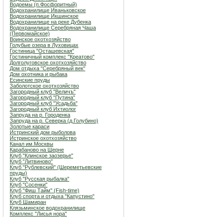
Водоемы (п.Фосфоритный)
Водохранилище Иваньковское
Водохранилище Икшинское
Водохранилище на реке Дубенка
Водохранилище Серебряная Чаша
(Первомайское)
Воинское охотхозяйство
Голубые озера в Луховицах
Гостиница "Осташевcкая"
Гостиничный комплекс "Креатово"
Долголуговское охотхозяйство
Дом отдыха "Серебряный век"
Дом охотника и рыбака
Есинские пруды
Заболотское охотхозяйство
Загородный клуб "Величъ"
Загородный клуб "Путина"
Загородный клуб "Усадьба"
Загородный клуб Ихтиолог
Запруда на р. Городенка
Запруда на р. Северка (д.Голубино)
Золотые караси
Истринский дом рыболова
Истринское охотхозяйство
Канал им.Москвы
Карабаново на Шерне
Клуб "Клинское заозерье"
Клуб "Литвиново"
Клуб "Рублевский" (Шереметьевские
пруды)
Клуб "Русская рыбалка"
Клуб "Сосенки"
Клуб "Фиш Тайм" (Fish-time)
Клуб спорта и отдыха "Капустино"
Клуб Шамиран
Клязьминское водохранилище
Комплекс "Лисья нора"