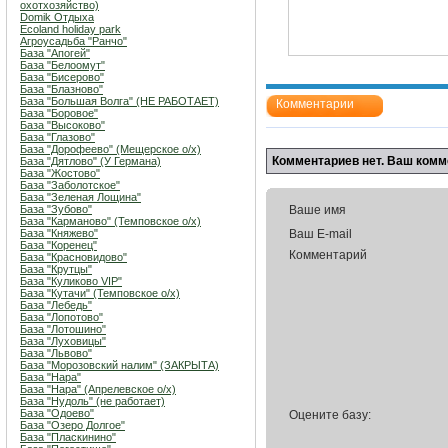
охотхозяйство)
Domik Отдыха
Ecoland holiday park
Агроусадьба "Ранчо"
База "Апогей"
База "Белоомут"
База "Бисерово"
База "Блазново"
База "Большая Волга" (НЕ РАБОТАЕТ)
Комментарии
База "Боровое"
База "Высоково"
База "Глазово"
База "Дорофеево" (Мещерское о/х)
Комментариев нет. Ваш комм
База "Дятлово" (У Германа)
База "Жостово"
База "Заболотское"
База "Зеленая Лощина"
База "Зубово"
Ваше имя
База "Карманово" (Темповское о/х)
База "Княжево"
Ваш E-mail
База "Коренец"
Комментарий
База "Красновидово"
База "Крутцы"
База "Куликово VIP"
База "Кутачи" (Темповское о/х)
База "Лебедь"
База "Лопотово"
База "Лотошино"
База "Луховицы"
База "Львово"
База "Морозовский налим" (ЗАКРЫТА)
База "Нара"
База "Нара" (Апрелевское о/х)
База "Нудоль" (не работает)
База "Одоево"
Оцените базу:
База "Озеро Долгое"
База "Пласкинино"