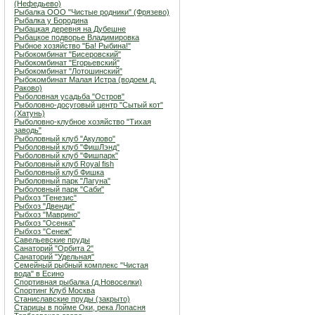
(Нефедьево)
Рыбалка ООО "Чистые родники" (Фрязево)
Рыбалка у Бородина
Рыбацкая деревня на Дубешне
Рыбацкое подворье Владимировка
Рыбное хозяйство "Ба! Рыбина!"
Рыбокомбинат "Бисеровский"
Рыбокомбинат "Егорьевский"
Рыбокомбинат "Лотошинский"
Рыбокомбинат Малая Истра (водоем д.
Раково)
Рыболовная усадьба "Остров"
Рыболовно-досуговый центр "Сытый кот"
(Хатунь)
Рыболовно-клубное хозяйство "Тихая
заводь"
Рыболовный клуб "Акулово"
Рыболовный клуб "ФишЛэнд"
Рыболовный клуб "Фишпарк"
Рыболовный клуб Royal fish
Рыболовный клуб Фишка
Рыболовный парк "Лагуна"
Рыболовный парк "Саби"
Рыбхоз "Генезис"
Рыбхоз "Двенди"
Рыбхоз "Маврино"
Рыбхоз "Осенка"
Рыбхоз "Сенеж"
Савельевские пруды
Санаторий "Орбита 2"
Санаторий "Удельная"
Семейный рыбный комплекс "Чистая
вода" в Есино
Спортивная рыбалка (д.Новоселки)
Спортинг Клуб Москва
Станиславские пруды (закрыто)
Старицы в пойме Оки, река Лопасня