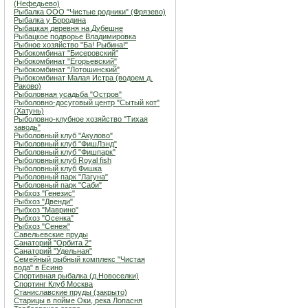
(Нефедьево)
Рыбалка ООО "Чистые родники" (Фрязево)
Рыбалка у Бородина
Рыбацкая деревня на Дубешне
Рыбацкое подворье Владимировка
Рыбное хозяйство "Ба! Рыбина!"
Рыбокомбинат "Бисеровский"
Рыбокомбинат "Егорьевский"
Рыбокомбинат "Лотошинский"
Рыбокомбинат Малая Истра (водоем д.
Раково)
Рыболовная усадьба "Остров"
Рыболовно-досуговый центр "Сытый кот"
(Хатунь)
Рыболовно-клубное хозяйство "Тихая
заводь"
Рыболовный клуб "Акулово"
Рыболовный клуб "ФишЛэнд"
Рыболовный клуб "Фишпарк"
Рыболовный клуб Royal fish
Рыболовный клуб Фишка
Рыболовный парк "Лагуна"
Рыболовный парк "Саби"
Рыбхоз "Генезис"
Рыбхоз "Двенди"
Рыбхоз "Маврино"
Рыбхоз "Осенка"
Рыбхоз "Сенеж"
Савельевские пруды
Санаторий "Орбита 2"
Санаторий "Удельная"
Семейный рыбный комплекс "Чистая
вода" в Есино
Спортивная рыбалка (д.Новоселки)
Спортинг Клуб Москва
Станиславские пруды (закрыто)
Старицы в пойме Оки, река Лопасня