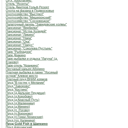
ОРХ "Коротыгино"
Отель "Яхонты"
Отель Дмитров Гольф Резорт
Охота на фазана в Подмосковье
Охотхозяйство "Выстрел"
Охотхозяйство "Мишеронский"
Охотхозяйство "Сосновецкое"
Палаточный лагерь "Завидовские холмы"
Пансионат "Вербилки"
Пансионат "Истра Холидей"
Пансионат "Ликино"
Пансионат "Нара"
Пансионат "Ока"
Пансионат "Парус"
Пансионат "Соколова Пустынь"
Парк "Рыбнадзор"
Парк Дракино
Парк рыбалки и отдыха "Лагуна" (д.
Еганово)
Парк-отель "Кранкино"
Песчаный карьер Аборино
Платная рыбалка в парке "Лосиный
остров" Клевое место
Платный пруд ВНИИ кормов
Пруд "В гостях у Мелании"
Пруд "Заворово"
Пруд "Костино"
Пруд (д.Дальние Прудищи)
Пруд (д.Коробово)
Пруд (д.Красный Путь)
Пруд (д.Малинники)
Пруд (д.Минино)
Пруд (п. Рогово)
Пруд (п.Вороново)
Пруд (п.Горки Ленинские)
Пруд (пл. Калинина)
Пруд Gold Fish в Шапкино
Пруд Алешинский