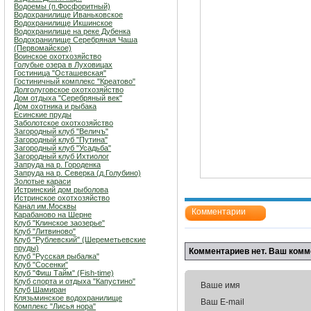
Водоемы (п.Фосфоритный)
Водохранилище Иваньковское
Водохранилище Икшинское
Водохранилище на реке Дубенка
Водохранилище Серебряная Чаша
(Первомайское)
Воинское охотхозяйство
Голубые озера в Луховицах
Гостиница "Осташевcкая"
Гостиничный комплекс "Креатово"
Долголуговское охотхозяйство
Дом отдыха "Серебряный век"
Дом охотника и рыбака
Есинские пруды
Заболотское охотхозяйство
Загородный клуб "Величъ"
Загородный клуб "Путина"
Загородный клуб "Усадьба"
Загородный клуб Ихтиолог
Запруда на р. Городенка
Запруда на р. Северка (д.Голубино)
Золотые караси
Истринский дом рыболова
Истринское охотхозяйство
Канал им.Москвы
Комментарии
Карабаново на Шерне
Клуб "Клинское заозерье"
Клуб "Литвиново"
Клуб "Рублевский" (Шереметьевские
пруды)
Комментариев нет. Ваш комм
Клуб "Русская рыбалка"
Клуб "Сосенки"
Клуб "Фиш Тайм" (Fish-time)
Клуб спорта и отдыха "Капустино"
Ваше имя
Клуб Шамиран
Клязьминское водохранилище
Ваш E-mail
Комплекс "Лисья нора"