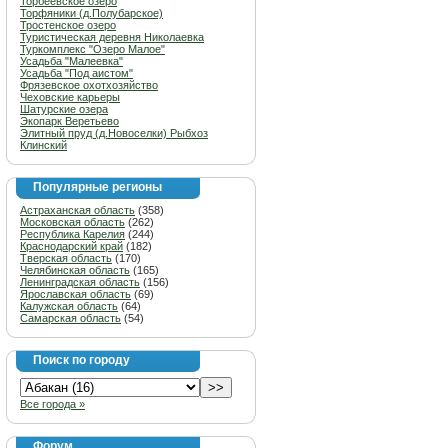
Торбеевское озеро
Торфяники (д.Полубарское)
Тростенское озеро
Туристическая деревня Николаевка
Туркомплекс "Озеро Малое"
Усадьба "Малеевка"
Усадьба "Под аистом"
Фрязевское охотхозяйство
Чеховские карьеры
Шатурские озера
Экопарк Веретьево
Элитный пруд (д.Новоселки) Рыбхоз
Клинский
Популярные регионы
Астраханская область
(358)
Московская область
(262)
Республика Карелия
(244)
Краснодарский край
(182)
Тверская область
(170)
Челябинская область
(165)
Ленинградская область
(156)
Ярославская область
(69)
Калужская область
(64)
Самарская область
(54)
Поиск по городу
Все города »
Форум