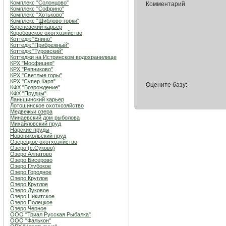
Комплекс "Солонцово"
Комментарий
Комплекс "Софрино"
Комплекс "Хотьково"
Комплекс "Шиблово-горки"
Кореневский карьер
Коробовское охотхозяйство
Коттедж "Енино"
Коттедж "Прибрежный"
Коттедж "Туровский"
Коттеджи на Истринском водохранилище
КРХ "Мосфишер"
КРХ "Репниково"
КРХ "Светлые горы"
КРХ "Супер Карп"
Оцените базу:
КФХ "Возрождение"
КФХ "Прудцы"
Ланьшинский карьер
Лотошинское охотхозяйство
Медвежьи озера
Минаевский дом рыболова
Михайловский пруд
Нарские пруды
Новоникольский пруд
Озерецкое охотхозяйство
Озеро (c.Суково)
Озеро Алпатово
Озеро Бисерово
Озеро Глубокое
Озеро Городное
Озеро Круглое
Озеро Круглое
Озеро Луковое
Озеро Никитское
Озеро Полецкое
Озеро Черное
ООО "Триал Русская Рыбалка"
ООО "Фалькон"