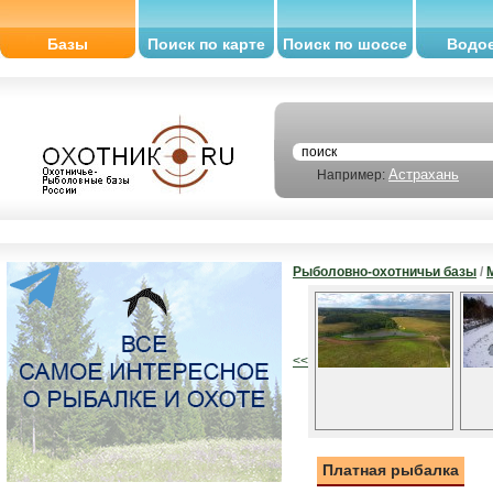
Базы
Поиск по карте
Поиск по шоссе
Водо
Астрахань
Например:
Рыболовно-охотничьи базы
/
<<
Платная рыбалка