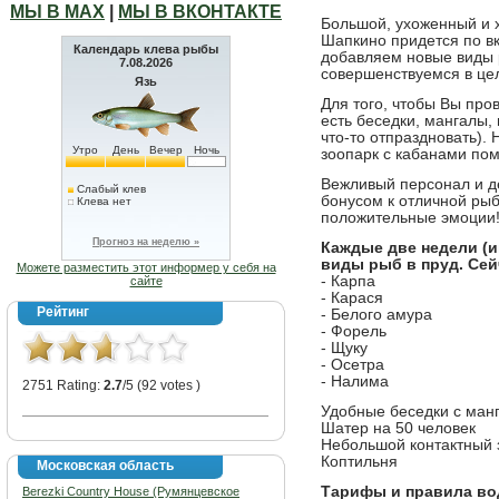
МЫ В МАХ
|
МЫ В ВКОНТАКТЕ
Большой, ухоженный и 
Шапкино придется по в
Календарь клева рыбы
добавляем новые виды 
7.08.2026
совершенствуемся в це
Язь
Для того, чтобы Вы про
есть беседки, мангалы,
что-то отпраздновать).
Утро
День
Вечер
Ночь
зоопарк с кабанами по
Вежливый персонал и д
Слабый клев
бонусом к отличной рыб
Клева нет
положительные эмоции
Прогноз на неделю »
Каждые две недели (и
виды рыб в пруд. Сей
Можете разместить этот информер у себя на
- Карпа
сайте
- Карася
Рейтинг
- Белого амура
- Форель
- Щуку
- Осетра
- Налима
2751 Rating:
2.7
/5 (92 votes )
Удобные беседки с ман
Шатер на 50 человек
Небольшой контактный 
Коптильня
Московская область
Тарифы и правила во
Berezki Country House (Румянцевское