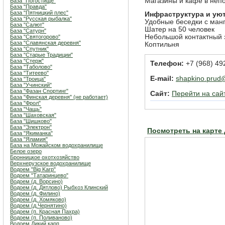
Магазины и кафе в неп
База "Погостище"
База "Правда"
База "Пятницкий плес"
Инфраструктура и ую
База "Русская рыбалка"
Удобные беседки с ман
База "Салют"
Шатер на 50 человек
База "Сатурн"
Небольшой контактный 
База "Святогорово"
База "Славянская деревня"
Коптильня
База "Спутник"
База "Старые Традиции"
База "Стерж"
Телефон:
+7 (968) 492
База "Таболово"
База "Титеево"
E-mail:
shapkino.prud
База "Троица"
База "Учинский"
База "Фазан Спортинг"
Сайт:
Перейти на сай
База "Финская деревня" (не работает)
База "Фрол"
База "Чащь"
База "Шаховская"
База "Шишково"
База "Электрон"
Посмотреть на карте
База "Якиманка"
База "Яламия"
База на Можайском водохранилище
Белое озеро
Бронницкое охотхозяйство
Верхнерузское водохранилище
Водоем "Big Karp"
Водоем "Татаринцево"
Водоем (д. Ворсино)
Водоем (д. Дятлово) Рыбхоз Клинский
Водоем (д. Филино)
Водоем (д. Хомяково)
Водоем (д.Чернятино)
Водоем (п. Красная Пахра)
Водоем (п. Поливаново)
Водоем Дикий карп