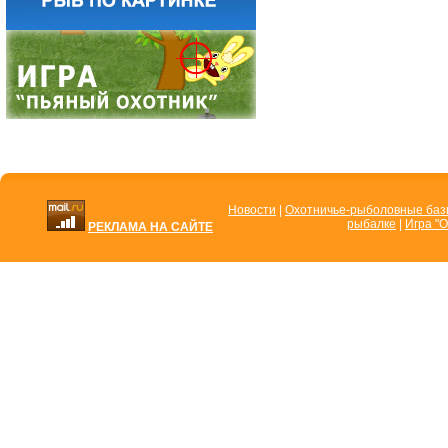
Новости
|
Охотничье-рыболовные ба
рыбалке
|
Игра "О
РЕКЛАМА НА САЙТЕ