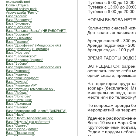
охотхозяйство)
Путёвка с 6:00 до 13:00
Domik Отдыха
Путёвка с 13:00 до 20:0
Ecoland holiday park
Путёвка с 6:00 до 20:00
Агроусадьба "Ранчо"
База "Апогей"
НОРМЫ ВЫЛОВА НЕТ!!
База "Белоомут"
База "Бисерово"
База "Блазново"
Количество снастей ис
База "Большая Волга" (НЕ РАБОТАЕТ)
Доп. снасть оплачиваетс
База "Боровое"
База "Высоково"
Аренда снастей - 300 ру
База "Глазово"
Аренда подсачека - 200
База "Дорофеево" (Мещерское о/х)
База "Дятлово" (У Германа)
Аренда садка - 100 руб.
База "Жостово"
База "Заболотское"
ВРЕМЯ РАБОТЫ ВОДОЁМА
База "Зеленая Лощина"
База "Зубово"
ЗАПРЕЩАЕТСЯ: багрение
База "Карманово" (Темповское о/х)
оставлять после себя м
База "Княжево"
База "Коренец"
одной снасти, превышат
База "Красновидово"
База "Крутцы"
На территории пруда та
База "Куликово VIP"
зоопарк (бесплатно). Ма
База "Кутачи" (Темповское о/х)
минеральная вода, гази
База "Лебедь"
База "Лопотово"
месте или по телефону/
База "Лотошино"
База "Луховицы"
По вопросам аренды бе
База "Львово"
мероприятий на террит
База "Морозовский налим" (ЗАКРЫТА)
База "Нара"
Удачное расположени
База "Нара" (Апрелевское о/х)
База "Нудоль" (не работает)
Всего 10 км от Наро-Ф
База "Одоево"
Круглогодичный подъез
База "Озеро Долгое"
Рядом с прудом неболь
База "Пласкинино"