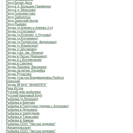
Пруд Белая Дача
Пруд в д. Большие Парфенки
Пруд в д. Морозово
Пруд Голохвастово
Пруд Заболотье
Пруд Заокский бычаг
Пруд Рыжово
Пруды (д.Алеево и Алеево 2-е)
Пруды (д.Глотаево)
Пруды (д.Есипово, п.Узуново)
Пруды (д.Купчинино)
Пруды (д.Подлесное, Федоровка)
Пруды (с.Ильинское)
Пруды (с.Шугарово)
Пруды (свх. им. Ленина)
Пруды в Песье (Крекшино)
Пруды в с.Богоявление
Пруды в Свитино
Пруды Лыковка, Васюнино
Пруды на речке Злодейка
Пруды Рупасово
Пруды участка Владимировка Рыбхоз
Клинский
Пруды ФГБНУ "ВНИИПРХ"
Река Истра
Рузский дом рыболова
Русский Карповый Клуб
Рыбалка (д.Лепешки)
Рыбалка в Бритово
Рыбалка в Горчухино (рядом с Атепцево)
Рыбалка в Дурыкино
Рыбалка в Запрудном
Рыбалка в Тарасовке
Рыбалка в Химках
Рыбалка ООО "Чистые родники"
(Архангельское)
Рыбалка ООО "Чистые родники"