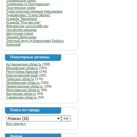
Торбеевское озеро
Торфяники (д.Полубарское)
Тростенское озеро
Туристическая деревня Николаевка
Туркомплекс "Озеро Малое"
Усадьба "Малеевка"
Усадьба "Под аистом"
Фрязевское охотхозяйство
Чеховские карьеры
Шатурские озера
Экопарк Веретьево
Элитный пруд (д.Новоселки) Рыбхоз
Клинский
Популярные регионы
Астраханская область
(358)
Московская область
(262)
Республика Карелия
(244)
Краснодарский край
(182)
Тверская область
(170)
Челябинская область
(165)
Ленинградская область
(156)
Ярославская область
(69)
Калужская область
(64)
Самарская область
(54)
Поиск по городу
Все города »
Форум