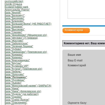
охотхозяйство)
Domik Отдыха
Ecoland holiday park
Агроусадьба "Ранчо"
База "Апогей"
База "Белоомут"
База "Бисерово"
База "Блазново"
База "Большая Волга" (НЕ РАБОТАЕТ)
База "Боровое"
База "Высоково"
Комментарии
База "Глазово"
База "Дорофеево" (Мещерское о/х)
База "Дятлово" (У Германа)
База "Жостово"
Комментариев нет. Ваш комм
База "Заболотское"
База "Зеленая Лощина"
База "Зубово"
База "Карманово" (Темповское о/х)
База "Княжево"
Ваше имя
База "Коренец"
База "Красновидово"
Ваш E-mail
База "Крутцы"
Комментарий
База "Куликово VIP"
База "Кутачи" (Темповское о/х)
База "Лебедь"
База "Лопотово"
База "Лотошино"
База "Луховицы"
База "Львово"
База "Морозовский налим" (ЗАКРЫТА)
База "Нара"
База "Нара" (Апрелевское о/х)
База "Нудоль" (не работает)
База "Одоево"
База "Озеро Долгое"
База "Пласкинино"
Оцените базу: