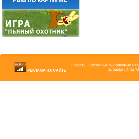
Новости
|
Охотничье-рыболовные ба
рыбалке
|
Игра "О
РЕКЛАМА НА САЙТЕ