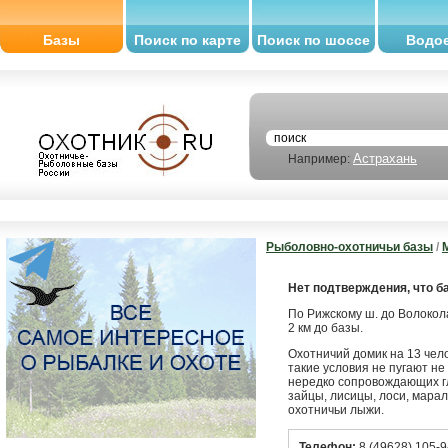
Базы
Поиск по карте
Поиск по шоссе
Водо
Астрахань
Например:
Рыболовно-охотничьи базы
/
Нет подтверждения, что б
По Рижскому ш. до Волокол
2 км до базы.
Охотничий домик на 13 чело
такие условия не пугают не 
нередко сопровождающих гл
зайцы, лисицы, лоси, марал
охотничьи лыжи.
Телефон:
8 (49628) 105-9