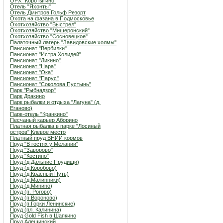
ОРХ "Коротыгино"
Отель "Яхонты"
Отель Дмитров Гольф Резорт
Охота на фазана в Подмосковье
Охотхозяйство "Выстрел"
Охотхозяйство "Мишеронский"
Охотхозяйство "Сосновецкое"
Палаточный лагерь "Завидовские холмы"
Пансионат "Вербилки"
Пансионат "Истра Холидей"
Пансионат "Ликино"
Пансионат "Нара"
Пансионат "Ока"
Пансионат "Парус"
Пансионат "Соколова Пустынь"
Парк "Рыбнадзор"
Парк Дракино
Парк рыбалки и отдыха "Лагуна" (д.
Еганово)
Парк-отель "Кранкино"
Песчаный карьер Аборино
Платная рыбалка в парке "Лосиный
остров" Клевое место
Платный пруд ВНИИ кормов
Пруд "В гостях у Мелании"
Пруд "Заворово"
Пруд "Костино"
Пруд (д.Дальние Прудищи)
Пруд (д.Коробово)
Пруд (д.Красный Путь)
Пруд (д.Малинники)
Пруд (д.Минино)
Пруд (п. Рогово)
Пруд (п.Вороново)
Пруд (п.Горки Ленинские)
Пруд (пл. Калинина)
Пруд Gold Fish в Шапкино
Пруд Алешинский