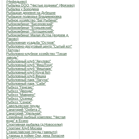
(Нефедьево)
Рыбалка ООО "Чистые родники" (Фрязево)
Рыбалка у Бородина
Рыбацкая деревня на Дубешне
Рыбацкое подворье Владимировка
Рыбное хозяйство "Ба! Рыбина!"
Рыбокомбинат "Бисеровский"
Рыбокомбинат "Егорьевский"
Рыбокомбинат "Лотошинский"
Рыбокомбинат Малая Истра (водоем д.
Раково)
Рыболовная усадьба "Остров"
Рыболовно-досуговый центр "Сытый кот"
(Хатунь)
Рыболовно-клубное хозяйство "Тихая
заводь"
Рыболовный клуб "Акулово"
Рыболовный клуб "ФишЛэнд"
Рыболовный клуб "Фишпарк"
Рыболовный клуб Royal fish
Рыболовный клуб Фишка
Рыболовный парк "Лагуна"
Рыболовный парк "Саби"
Рыбхоз "Генезис"
Рыбхоз "Двенди"
Рыбхоз "Маврино"
Рыбхоз "Осенка"
Рыбхоз "Сенеж"
Савельевские пруды
Санаторий "Орбита 2"
Санаторий "Удельная"
Семейный рыбный комплекс "Чистая
вода" в Есино
Спортивная рыбалка (д.Новоселки)
Спортинг Клуб Москва
Станиславские пруды (закрыто)
Старицы в пойме Оки, река Лопасня