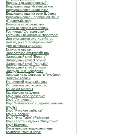
Водоемы (п.Фосфоритный)
Водохранилище Иваньковское
Водохранилище Икшинское
Водохранилище на реке Дубенка
Водохранилище Серебряная Чаша
(Первомайское)
Воинское охотхозяйство
Голубые озера в Луховицах
Гостиница "Осташевcкая"
Гостиничный комплекс "Креатово"
Долголуговское охотхозяйство
Дом отдыха "Серебряный век"
Дом охотника и рыбака
Есинские пруды
Заболотское охотхозяйство
Загородный клуб "Величъ"
Загородный клуб "Путина"
Загородный клуб "Усадьба"
Загородный клуб Ихтиолог
Запруда на р. Городенка
Запруда на р. Северка (д.Голубино)
Золотые караси
Истринский дом рыболова
Истринское охотхозяйство
Канал им.Москвы
Карабаново на Шерне
Клуб "Клинское заозерье"
Клуб "Литвиново"
Клуб "Рублевский" (Шереметьевские
пруды)
Клуб "Русская рыбалка"
Клуб "Сосенки"
Клуб "Фиш Тайм" (Fish-time)
Клуб спорта и отдыха "Капустино"
Клуб Шамиран
Клязьминское водохранилище
Комплекс "Лисья нора"