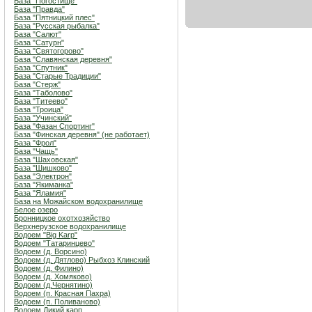
База "Погостище"
База "Правда"
База "Пятницкий плес"
База "Русская рыбалка"
База "Салют"
База "Сатурн"
База "Святогорово"
База "Славянская деревня"
База "Спутник"
База "Старые Традиции"
База "Стерж"
База "Таболово"
База "Титеево"
База "Троица"
База "Учинский"
База "Фазан Спортинг"
База "Финская деревня" (не работает)
База "Фрол"
База "Чащь"
База "Шаховская"
База "Шишково"
База "Электрон"
База "Якиманка"
База "Яламия"
База на Можайском водохранилище
Белое озеро
Бронницкое охотхозяйство
Верхнерузское водохранилище
Водоем "Big Karp"
Водоем "Татаринцево"
Водоем (д. Ворсино)
Водоем (д. Дятлово) Рыбхоз Клинский
Водоем (д. Филино)
Водоем (д. Хомяково)
Водоем (д.Чернятино)
Водоем (п. Красная Пахра)
Водоем (п. Поливаново)
Водоем Дикий карп