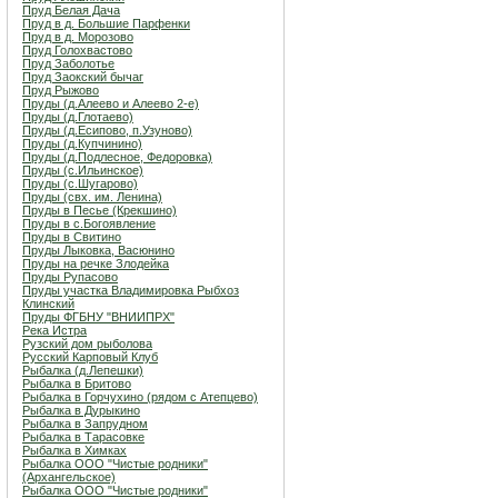
Пруд Белая Дача
Пруд в д. Большие Парфенки
Пруд в д. Морозово
Пруд Голохвастово
Пруд Заболотье
Пруд Заокский бычаг
Пруд Рыжово
Пруды (д.Алеево и Алеево 2-е)
Пруды (д.Глотаево)
Пруды (д.Есипово, п.Узуново)
Пруды (д.Купчинино)
Пруды (д.Подлесное, Федоровка)
Пруды (с.Ильинское)
Пруды (с.Шугарово)
Пруды (свх. им. Ленина)
Пруды в Песье (Крекшино)
Пруды в с.Богоявление
Пруды в Свитино
Пруды Лыковка, Васюнино
Пруды на речке Злодейка
Пруды Рупасово
Пруды участка Владимировка Рыбхоз
Клинский
Пруды ФГБНУ "ВНИИПРХ"
Река Истра
Рузский дом рыболова
Русский Карповый Клуб
Рыбалка (д.Лепешки)
Рыбалка в Бритово
Рыбалка в Горчухино (рядом с Атепцево)
Рыбалка в Дурыкино
Рыбалка в Запрудном
Рыбалка в Тарасовке
Рыбалка в Химках
Рыбалка ООО "Чистые родники"
(Архангельское)
Рыбалка ООО "Чистые родники"