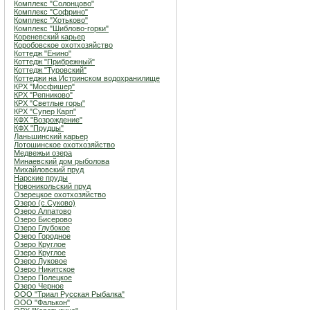
Комплекс "Солонцово"
Комплекс "Софрино"
Комплекс "Хотьково"
Комплекс "Шиблово-горки"
Кореневский карьер
Коробовское охотхозяйство
Коттедж "Енино"
Коттедж "Прибрежный"
Коттедж "Туровский"
Коттеджи на Истринском водохранилище
КРХ "Мосфишер"
КРХ "Репниково"
КРХ "Светлые горы"
КРХ "Супер Карп"
КФХ "Возрождение"
КФХ "Прудцы"
Ланьшинский карьер
Лотошинское охотхозяйство
Медвежьи озера
Минаевский дом рыболова
Михайловский пруд
Нарские пруды
Новоникольский пруд
Озерецкое охотхозяйство
Озеро (c.Суково)
Озеро Алпатово
Озеро Бисерово
Озеро Глубокое
Озеро Городное
Озеро Круглое
Озеро Круглое
Озеро Луковое
Озеро Никитское
Озеро Полецкое
Озеро Черное
ООО "Триал Русская Рыбалка"
ООО "Фалькон"