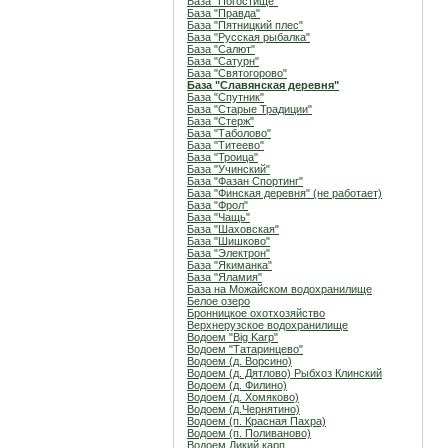
База "Погостище"
База "Правда"
База "Пятницкий плес"
База "Русская рыбалка"
База "Салют"
База "Сатурн"
База "Святогорово"
База "Славянская деревня"
База "Спутник"
База "Старые Традиции"
База "Стерж"
База "Таболово"
База "Титеево"
База "Троица"
База "Учинский"
База "Фазан Спортинг"
База "Финская деревня" (не работает)
База "Фрол"
База "Чащь"
База "Шаховская"
База "Шишково"
База "Электрон"
База "Якиманка"
База "Яламия"
База на Можайском водохранилище
Белое озеро
Бронницкое охотхозяйство
Верхнерузское водохранилище
Водоем "Big Karp"
Водоем "Татаринцево"
Водоем (д. Ворсино)
Водоем (д. Дятлово) Рыбхоз Клинский
Водоем (д. Филино)
Водоем (д. Хомяково)
Водоем (д.Чернятино)
Водоем (п. Красная Пахра)
Водоем (п. Поливаново)
Водоем Дикий карп