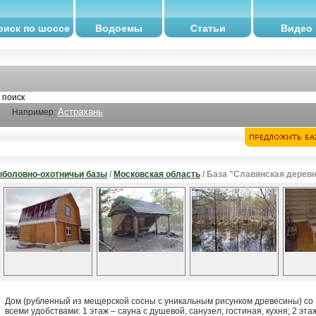
оиск по шоссе
Водоемы
Статьи
Видео
Астрахань
Например:
боловно-охотничьи базы
/
Московская область
/ База "Славянская дерев
Дом (рубленный из мещерской сосны с уникальным рисунком древесины) со
всеми удобствами: 1 этаж – сауна с душевой, санузел, гостиная, кухня; 2 эта