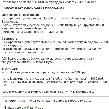
- транспорт до места рыбалки на группу до 4 человек – 300 руб./час.
ШИРОКАЯ ЭКСКУРСИОННАЯ ПРОГРАММА
Организуются экскурсии:
- в старинные русские города: Гусь-Хрустальный, Владимир, Суздаль,
Боголюбово;
- музеи: хрусталя, «Русское подворье», «Мир птиц» в Гусь-Хрустальном и
национальном парке «Мещера»;
- имение графа Храповицкого в п.Муромцево.
Стоимость:
- экскурсия по г. Гусь-Хрустальный и национальному парку «Мещера» - 2000
руб. на группу;
- экскурсия по г. Владимир, Суздаль, Боголюбово, Муромцево - 3000 руб. на
группу со своим транспортом.
P.S. Экскурсионное обслуживание включает сопровождение гида и
экскурсовода, оплату билетов в музеи.
ТРАНСФЕР
- от г. Москвы (м. Аннино) и обратно (до 4 человек) – 4000 руб.;
- от г. Владимир (авто и ж/д вокзалы) и обратно (до 4 человек) – 2000 руб.;
- от г. Гусь-Хрустальный (авто и ж/д вокзалы) и обратно (до 4 человек) – 500
руб.
P.S. Автомобили УАЗ PATRIOT-Limited и NISSAN PRIMERA Elegans.
Телефон:
(4967) 70-71-61, 8 (916) 780-29-63, 8 (960) 730-65-11
E-mail:
perervavi@rambler.ru