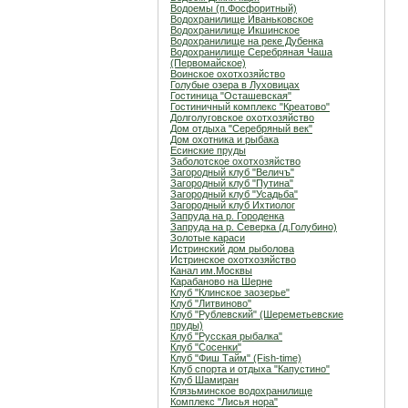
Водоемы (п.Фосфоритный)
Водохранилище Иваньковское
Водохранилище Икшинское
Водохранилище на реке Дубенка
Водохранилище Серебряная Чаша
(Первомайское)
Воинское охотхозяйство
Голубые озера в Луховицах
Гостиница "Осташевcкая"
Гостиничный комплекс "Креатово"
Долголуговское охотхозяйство
Дом отдыха "Серебряный век"
Дом охотника и рыбака
Есинские пруды
Заболотское охотхозяйство
Загородный клуб "Величъ"
Загородный клуб "Путина"
Загородный клуб "Усадьба"
Загородный клуб Ихтиолог
Запруда на р. Городенка
Запруда на р. Северка (д.Голубино)
Золотые караси
Истринский дом рыболова
Истринское охотхозяйство
Канал им.Москвы
Карабаново на Шерне
Клуб "Клинское заозерье"
Клуб "Литвиново"
Клуб "Рублевский" (Шереметьевские
пруды)
Клуб "Русская рыбалка"
Клуб "Сосенки"
Клуб "Фиш Тайм" (Fish-time)
Клуб спорта и отдыха "Капустино"
Клуб Шамиран
Клязьминское водохранилище
Комплекс "Лисья нора"