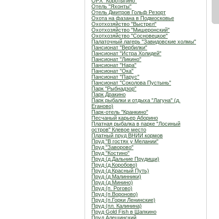
ОРХ "Коротыгино"
Отель "Яхонты"
Отель Дмитров Гольф Резорт
Охота на фазана в Подмосковье
Охотхозяйство "Выстрел"
Охотхозяйство "Мишеронский"
Охотхозяйство "Сосновецкое"
Палаточный лагерь "Завидовские холмы"
Пансионат "Вербилки"
Пансионат "Истра Холидей"
Пансионат "Ликино"
Пансионат "Нара"
Пансионат "Ока"
Пансионат "Парус"
Пансионат "Соколова Пустынь"
Парк "Рыбнадзор"
Парк Дракино
Парк рыбалки и отдыха "Лагуна" (д.
Еганово)
Парк-отель "Кранкино"
Песчаный карьер Аборино
Платная рыбалка в парке "Лосиный
остров" Клевое место
Платный пруд ВНИИ кормов
Пруд "В гостях у Мелании"
Пруд "Заворово"
Пруд "Костино"
Пруд (д.Дальние Прудищи)
Пруд (д.Коробово)
Пруд (д.Красный Путь)
Пруд (д.Малинники)
Пруд (д.Минино)
Пруд (п. Рогово)
Пруд (п.Вороново)
Пруд (п.Горки Ленинские)
Пруд (пл. Калинина)
Пруд Gold Fish в Шапкино
Пруд Алешинский