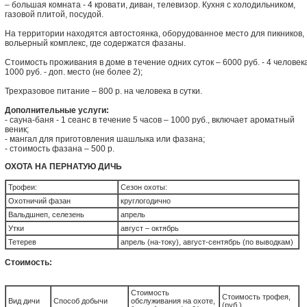
– большая комната - 4 кровати, диван, телевизор. Кухня с холодильником,
газовой плитой, посудой.
На территории находятся автостоянка, оборудованное место для пикников,
вольерный комплекс, где содержатся фазаны.
Стоимость проживания в доме в течение одних суток – 6000 руб. - 4 человек
1000 руб. - доп. место (не более 2);
Трехразовое питание – 800 р. на человека в сутки.
Дополнительные услуги:
- сауна-баня - 1 сеанс в течение 5 часов – 1000 руб., включает ароматный
веник;
- мангал для приготовления шашлыка или фазана;
- стоимость фазана – 500 р.
ОХОТА НА ПЕРНАТУЮ ДИЧЬ
Трофеи:
Сезон охоты:
Охотничий фазан
круглогодично
Вальдшнеп, селезень
апрель
Утки
август – октябрь
Тетерев
апрель (на-току), август-сентябрь (по выводкам)
Стоимость:
Стоимость
Стоимость трофея,
Вид дичи
Способ добычи
обслуживания на охоте,
(руб.)