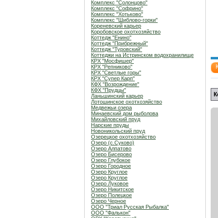
Комплекс "Солонцово"
Комплекс "Софрино"
Комплекс "Хотьково"
Комплекс "Шиблово-горки"
Кореневский карьер
Коробовское охотхозяйство
Коттедж "Енино"
Коттедж "Прибрежный"
Коттедж "Туровский"
Коттеджи на Истринском водохранилище
КРХ "Мосфишер"
КРХ "Репниково"
КРХ "Светлые горы"
КРХ "Супер Карп"
КФХ "Возрождение"
КФХ "Прудцы"
К
Ланьшинский карьер
Лотошинское охотхозяйство
Медвежьи озера
Минаевский дом рыболова
Михайловский пруд
Нарские пруды
Новоникольский пруд
Озерецкое охотхозяйство
Озеро (c.Суково)
Озеро Алпатово
Озеро Бисерово
Озеро Глубокое
Озеро Городное
Озеро Круглое
Озеро Круглое
Озеро Луковое
Озеро Никитское
Озеро Полецкое
Озеро Черное
ООО "Триал Русская Рыбалка"
ООО "Фалькон"