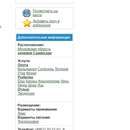
Посмотреть на
карте
Добавить базу в
избранное
а,
Дополнительная информация
Расположение:
Московская область
деревня Савинская
Услуги:
Охота
Вальдшнеп
Селезень
Тетерев
Утка
Фазан
Рыбалка
Ерш
Карась
Красноперка
Линь
Окунь
Щука
Язь
Отдых
Экскурсии
Размещение:
Варианты проживания
Люкс
Варианты питания
Трехразовое
Телефон:
(4967) 70-71-61, 8