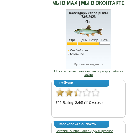
МЫ В МАХ
|
МЫ В ВКОНТАКТЕ
Календарь клева рыбы
7.08.2026
Язь
Утро
День
Вечер
Ночь
Слабый клев
Клева нет
Прогноз на неделю »
Можете разместить этот информер у себя на
сайте
Рейтинг
755 Rating:
2.4
/5 (110 votes )
Московская область
Berezki Country House (Румянцевское