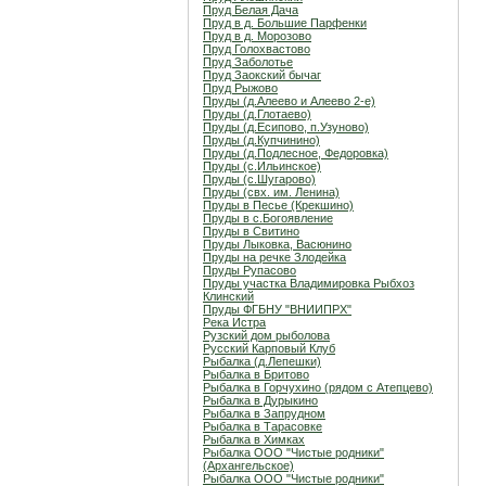
Пруд Белая Дача
Пруд в д. Большие Парфенки
Пруд в д. Морозово
Пруд Голохвастово
Пруд Заболотье
Пруд Заокский бычаг
Пруд Рыжово
Пруды (д.Алеево и Алеево 2-е)
Пруды (д.Глотаево)
Пруды (д.Есипово, п.Узуново)
Пруды (д.Купчинино)
Пруды (д.Подлесное, Федоровка)
Пруды (с.Ильинское)
Пруды (с.Шугарово)
Пруды (свх. им. Ленина)
Пруды в Песье (Крекшино)
Пруды в с.Богоявление
Пруды в Свитино
Пруды Лыковка, Васюнино
Пруды на речке Злодейка
Пруды Рупасово
Пруды участка Владимировка Рыбхоз
Клинский
Пруды ФГБНУ "ВНИИПРХ"
Река Истра
Рузский дом рыболова
Русский Карповый Клуб
Рыбалка (д.Лепешки)
Рыбалка в Бритово
Рыбалка в Горчухино (рядом с Атепцево)
Рыбалка в Дурыкино
Рыбалка в Запрудном
Рыбалка в Тарасовке
Рыбалка в Химках
Рыбалка ООО "Чистые родники"
(Архангельское)
Рыбалка ООО "Чистые родники"