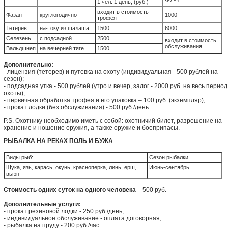
1 чел. 1 день, (руб.)
входит в стоимость
Фазан
круглогодично
1000
трофея
Тетерев
на-току из шалаша
1500
6000
Селезень
с подсадной
2500
входит в стоимость
обслуживания
Вальдшнеп
на вечерней тяге
1500
Дополнительно:
- лицензия (тетерев) и путевка на охоту (индивидуальная - 500 рублей на
сезон);
- подсадная утка - 500 рублей (утро и вечер, залог - 2000 руб. на весь период
охоты);
- первичная обработка трофея и его упаковка – 100 руб. (экземпляр);
- прокат лодки (без обслуживания) - 500 руб./день
P.S. Охотнику необходимо иметь с собой: охотничий билет, разрешение на
хранение и ношение оружия, а также оружие и боеприпасы.
РЫБАЛКА НА РЕКАХ ПОЛЬ И БУЖА
Виды рыб:
Сезон рыбалки
Щука, язь, карась, окунь, красноперка, линь, ерш,
Июнь-сентябрь
вьюн
Стоимость одних суток на одного человека
– 500 руб.
Дополнительные услуги:
- прокат резиновой лодки - 250 руб./день;
- индивидуальное обслуживание - оплата договорная;
- рыбалка на пруду - 200 руб./час.