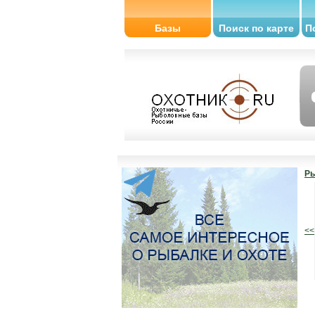
Базы
Поиск по карте
П
Ры
<<