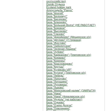
охотхозяйство)
Domik Отдыха
Ecoland holiday park
Агроусадьба "Ранчо"
База "Апогей"
База "Белоомут"
База "Бисерово"
База "Блазново"
База "Большая Волга" (НЕ РАБОТАЕТ)
База "Боровое"
База "Высоково"
База "Глазово"
База "Дорофеево" (Мещерское о/х)
База "Дятлово" (У Германа)
База "Жостово"
База "Заболотское"
База "Зеленая Лощина"
База "Зубово"
База "Карманово" (Темповское о/х)
База "Княжево"
База "Коренец"
База "Красновидово"
База "Крутцы"
База "Куликово VIP"
База "Кутачи" (Темповское о/х)
База "Лебедь"
База "Лопотово"
База "Лотошино"
База "Луховицы"
База "Львово"
База "Морозовский налим" (ЗАКРЫТА)
База "Нара"
База "Нара" (Апрелевское о/х)
База "Нудоль" (не работает)
База "Одоево"
База "Озеро Долгое"
База "Пласкинино"