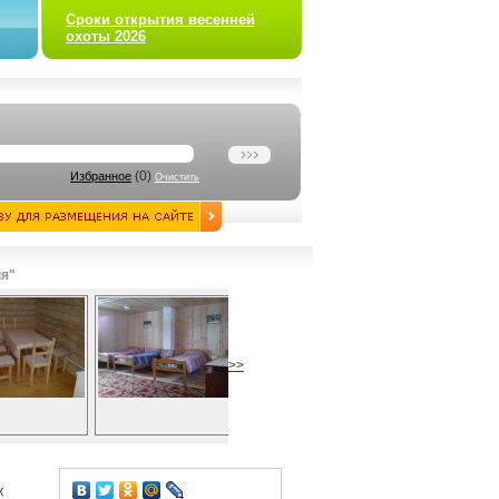
Сроки открытия весенней
охоты 2026
(
0
)
Избранное
Очистить
ня"
>>
ж